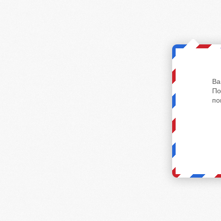
Ва
По
по