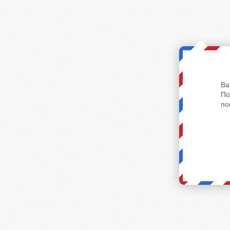
Ва
По
по