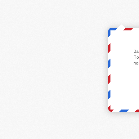
Ва
По
по