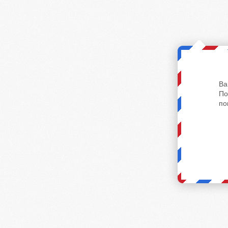
Ва
По
по