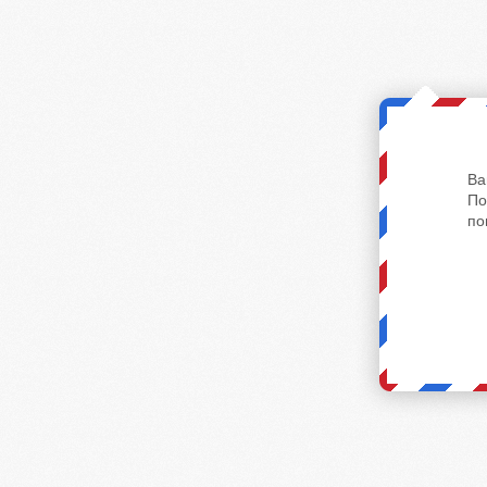
Ва
По
по