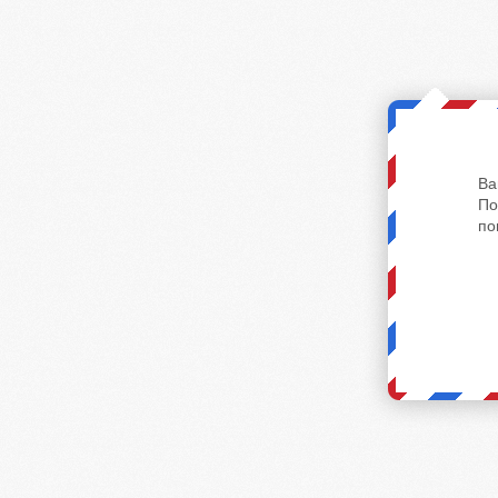
Ва
По
по