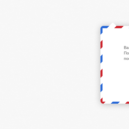
Ва
По
по