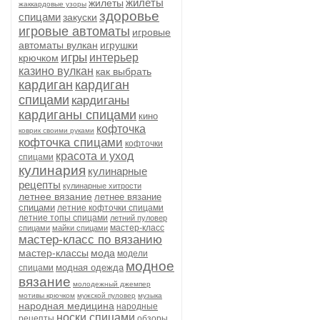
жилеты
жилеты
жаккардовые узоры
здоровье
спицами
закуски
игровые автоматы
игровые
автоматы вулкан
игрушки
игры
интерьер
крючком
казино вулкан
как выбрать
кардиган
кардиган
спицами
кардиганы
кардиганы спицами
кино
кофточка
коврик своими руками
кофточка спицами
кофточки
красота и уход
спицами
кулинария
кулинарные
рецепты
кулинарные хитрости
летнее вязание
летнее вязание
спицами
летние кофточки спицами
летние топы спицами
летний пуловер
мастер-класс
спицами
майки спицами
мастер-класс по вязанию
мастер-классы
мода
модели
модное
модная одежда
спицами
вязание
молодежный джемпер
мотивы крючком
мужской пуловер
музыка
народная медицина
народные
носки спицами
рецепты
обзоры