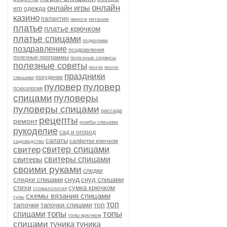
онлайн
онлайн игры
игр
одежда
казино
палантин
пироги
питание
платье
платье крючком
платье спицами
подкормки
поздравление
поздравления
полезные программы
полезные сервисы
полезные советы
пончо
пончо
праздники
похудение
спицами
пуловер
пуловер
психология
спицами
пуловеры
пуловеры спицами
рассада
рецепты
ремонт
ромбы спицами
рукоделие
сад и огород
салаты
салфетки крючком
садоводство
свитер спицами
свитер
свитеры
свитеры спицами
своими руками
следки
снуд
следки спицами
снуд спицами
стихи
сумка крючком
стоматология
схемы вязания спицами
супы
топ
тапочки
топ
тапочки спицами
топы
топы
спицами
топы крючком
спицами
туника
туника