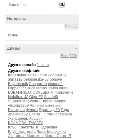
Интересы
-
Все (1)
стиль
Друзья
-
Все (720)
Друзья онлайн
fialkask
Друзья оффлайн
Кого давно нет?
Кого добавить?
alinas19
belosneska-38
bogsve
Boyarishnik
Casperock
cimona2
Flipper777
Iluce
larans
lel-kin
lorine
LUBAFIRISANOVA
Luna-M
mgnovenie
Natalica_JA
Olga-E2
Scarlet5
Supertatler
Sweta-G
tanch-mamon
viktoria1309
Арничка
Боженка-
Виктория
буляка
Бусильда50
Года
дракоша52
Елена__Станиславовна
Жансанчик
Ирушок
КЛИМОВА_ТАМАРА
Клуб_Красоты_и_Здоровья
Клуб_мастериц
Лена-Бирюсинка
Людмила_Мяготина
Мама_Соня_Я