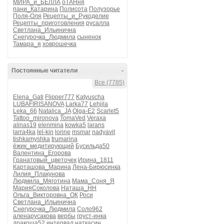
МИРА_и_БЕЛЛА
оТАНня
пани_Катарина
Полисота
Полузорье
Поля-Оля
Рецепты_и_Рукоделие
Рецепты_приготовления
русалла
Светлана_Ильинична
Снегурочка_Людмила
сыненок
Тамара_я
ховрошечка
Постоянные читатели
-
Все (7785)
Elena_Gati
Flipper777
Katyuscha
LUBAFIRISANOVA
Larka77
Lehjjla
Leka_66
Natalica_JA
Olga-E2
Scarlet5
Tattoo_mironova
TomaVed
Veraxa
alinas19
elenmina
kowka5
larans
larra4ka
lel-kin
lorine
msmar
nadyavit
tishkamyshka
trumarina
ёжик_медитирующий
Бусильда50
Валентина_Егорова
Гранатовый_цветочек
Ирина_1811
Карташова_Марина
Лена-Бирюсинка
Лилия_Плакунова
Людмила_Мяготина
Мама_Соня_Я
МарияСоколова
Наташа_НН
Ольга_Викторовна_ОК
Роси
Светлана_Ильинична
Снегурочка_Людмила
Соло962
аленарусакова
вербы
груст-инка
дракоша52
интервал
наткасин