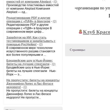
емкостей от компании Aleplast
-
(0)
Производство пластиковых емкостей
◦организации по у
от компании Aleplast Компания
Aleplast — од...
П
Редактирование PDF и другие
операции с «ПДФ» в браузере
-
(0)
Редактирование PDF и другие
операции с «ПДФ» в браузере В
Клуб Красо
современном мире цифр...
Заработок на ИИ: Как стать
тестировщиком и зарабатывать с
помощью РосНейро!
-
(0)
В современном мире технологии
Страницы:
искусственного разума становятся
все более популярными и ...
Бродвейские шоу в Нью-Йорке:
билеты на лучшие спектакли
-
(0)
Бродвейские шоу в Нью-Йорке:
билеты на лучшие спектакли Нью-
Йорк — э...
Не пропустите: билеты на концерты
Дженнифер Лопес в Лас-Вегасе
недорого!
-
(0)
Не пропустите: билеты на концерты
Дженнифер Лопес в Лас-Вегасе
недорого! Не пропусти...