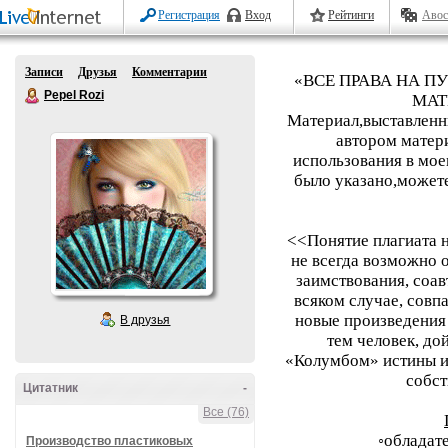
Регистрация
Вход
Рейтинги
Авос
Записи
Друзья
Комментарии
«ВСЕ ПРАВА НА П
Pepel Rozi
МАТ
Материал,выставленны
автором матери
использования в мое
было указано,может
<<Понятие плагиата н
не всегда возможно 
заимствования, соав
всяком случае, совп
новые произведения
В друзья
тем человек, до
«Колумбом» истины и,
собст
Цитатник
-
Все (76)
◦обладат
Производство пластиковых