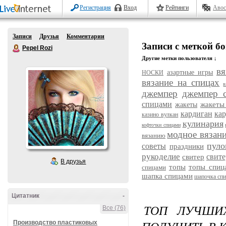
Регистрация
Вход
Рейтинги
Авос
Записи
Друзья
Комментарии
Записи с меткой б
Pepel Rozi
Другие метки пользователя ↓
вя
азартные игры
НОСКИ
вязание на спицах
в
джемпер
джемпер 
спицами
жакеты
жакеты
кардиган
ка
казино вулкан
кулинария
кофточки спицами
модное вязан
вязанию
пуло
советы
праздники
рукоделие
свит
свитер
В друзья
топы
топы спиц
спицами
шапка спицами
шапочка сп
Цитатник
-
ТОП ЛУЧШИ
Все (76)
Производство пластиковых