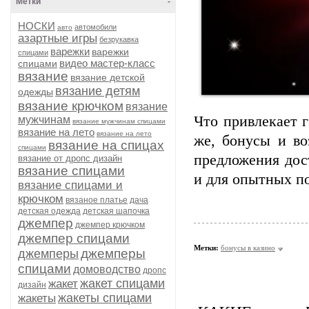
Метки
-
НОСКИ
автомобили
авто
азартные игры
безрукавка
варежки
варежки
спицами
видео мастер-класс
спицами
вязание
вязание детской
вязание детям
одежды
вязание крючком
вязание
Что привлекает 
мужчинам
вязание мужчинам спицами
вязание на лето
вязание на лето
же, бонусы и во
вязание на спицах
спицами
предложения дос
вязание от дропс дизайн
вязание спицами
и для опытных по
вязание спицами и
крючком
вязаное платье
дача
детская одежда
детская шапочка
джемпер
джемпер крючком
джемпер спицами
Метки:
бонусы в казино
джемперы
джемперы
спицами
домоводство
дропс
жакет спицами
жакет
дизайн
жакеты спицами
жакеты