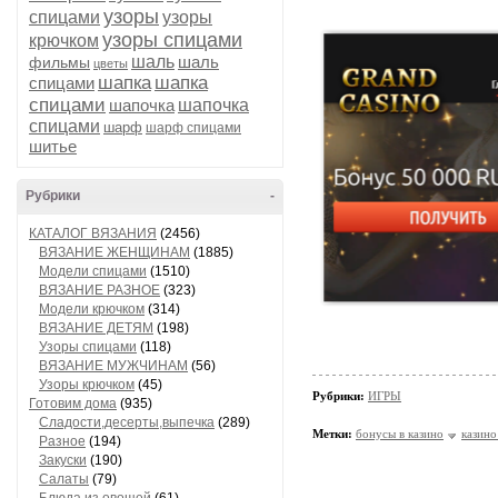
узоры
спицами
узоры
узоры спицами
крючком
шаль
шаль
фильмы
цветы
шапка
шапка
спицами
спицами
шапочка
шапочка
спицами
шарф
шарф спицами
шитье
Рубрики
-
КАТАЛОГ ВЯЗАНИЯ
(2456)
ВЯЗАНИЕ ЖЕНЩИНАМ
(1885)
Модели спицами
(1510)
ВЯЗАНИЕ РАЗНОЕ
(323)
Модели крючком
(314)
ВЯЗАНИЕ ДЕТЯМ
(198)
Узоры спицами
(118)
ВЯЗАНИЕ МУЖЧИНАМ
(56)
Узоры крючком
(45)
Рубрики:
ИГРЫ
Готовим дома
(935)
Сладости,десерты,выпечка
(289)
Метки:
бонусы в казино
казино
Разное
(194)
Закуски
(190)
Салаты
(79)