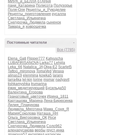
МИРА_и_БЕЛЛА
оТАНня
пани_Катарина
Полисота
Полузорье
Поля-Оля
Рецепты_и_Рукоделие
Рецепты_приготовления
русалла
Светлана_Ильинична
Снегурочка_Людмила
сыненок
Тамара_я
ховрошечка
Постоянные читатели
-
Все (7785)
Elena_Gati
Flipper777
Katyuscha
LUBAFIRISANOVA
Larka77
Lehjjla
Leka_66
Natalica_JA
Olga-E2
Scarlet5
Tattoo_mironova
TomaVed
Veraxa
alinas19
elenmina
kowka5
larans
larra4ka
lel-kin
lorine
msmar
nadyavit
tishkamyshka
trumarina
ёжик_медитирующий
Бусильда50
Валентина_Егорова
Гранатовый_цветочек
Ирина_1811
Карташова_Марина
Лена-Бирюсинка
Лилия_Плакунова
Людмила_Мяготина
Мама_Соня_Я
МарияСоколова
Наташа_НН
Ольга_Викторовна_ОК
Роси
Светлана_Ильинична
Снегурочка_Людмила
Соло962
аленарусакова
вербы
груст-инка
дракоша52
интервал
наткасин