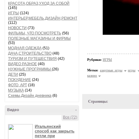
КРАСОТА,ОБРАЗ,УХОД ЗА СОБОЙ
(145)
ИГРЫ
(124)
ИНТЕРЬЕР,МЕБЕЛЬ,ДИЗАЙН,РЕМОНТ
(112)
НОВОСТИ
(73)
ФИЛЬМЫ, ЧТО ПОСМОТРЕТЬ
(56)
ПОЛЕЗНЫЕ МАГАЗИНЫ И ФИРМЫ
(53)
МОДНАЯ ОДЕЖДА
(51)
ДАЧА,СТРОИТЕЛЬСТВО
(48)
ТУРИЗМ И ПУТЕШЕСТВИЯ
(42)
Рубрики:
ИГРЫ
ВИДЕО РАЗНОЕ
(40)
НУЖНЫЕ ПРОГРАММЫ
(26)
Метки:
азартные игры
игры
ДЕТИ
(25)
казино
ПОХУДЕНИЕ
(24)
ФОТО, АРТ
(18)
МУЗЫКА
(14)
Схемы,Дизайн дневника
(6)
Страницы:
Видео
-
Все (72)
Итальянский
способ как закрыть
петли при