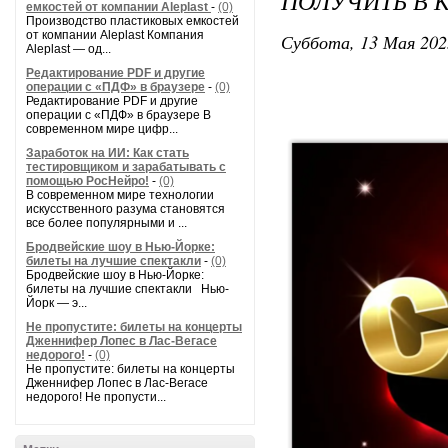
ПОЛУЧИТЬ В 
емкостей от компании Aleplast
-
(0)
Производство пластиковых емкостей
от компании Aleplast Компания
Суббота, 13 Мая 202
Aleplast — од...
Редактирование PDF и другие
операции с «ПДФ» в браузере
-
(0)
Редактирование PDF и другие
операции с «ПДФ» в браузере В
современном мире цифр...
Заработок на ИИ: Как стать
тестировщиком и зарабатывать с
помощью РосНейро!
-
(0)
В современном мире технологии
искусственного разума становятся
все более популярными и ...
Бродвейские шоу в Нью-Йорке:
билеты на лучшие спектакли
-
(0)
Бродвейские шоу в Нью-Йорке:
билеты на лучшие спектакли Нью-
Йорк — э...
Не пропустите: билеты на концерты
Дженнифер Лопес в Лас-Вегасе
недорого!
-
(0)
Не пропустите: билеты на концерты
Дженнифер Лопес в Лас-Вегасе
недорого! Не пропусти...