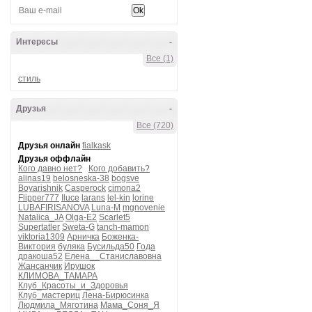
Интересы
-
Все (1)
стиль
Друзья
-
Все (720)
Друзья онлайн
fialkask
Друзья оффлайн
Кого давно нет?
Кого добавить?
alinas19
belosneska-38
bogsve
Boyarishnik
Casperock
cimona2
Flipper777
Iluce
larans
lel-kin
lorine
LUBAFIRISANOVA
Luna-M
mgnovenie
Natalica_JA
Olga-E2
Scarlet5
Supertatler
Sweta-G
tanch-mamon
viktoria1309
Арничка
Боженка-
Виктория
буляка
Бусильда50
Года
дракоша52
Елена__Станиславовна
Жансанчик
Ирушок
КЛИМОВА_ТАМАРА
Клуб_Красоты_и_Здоровья
Клуб_мастериц
Лена-Бирюсинка
Людмила_Мяготина
Мама_Соня_Я