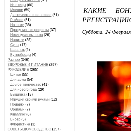
Блюда из овощей
(61)
Из птицы
(60)
КАКИЕ БО
Мясное
(59)
Диетическое и полезное
(51)
РЕГИСТРАЦИЮ 
Рыбное
(51)
На зиму
(38)
Праздничные рецепты
(37)
Суббота, 24 Февраля
Несладкая выпечка
(29)
Напитки
(25)
Супы
(17)
Шашлык
(5)
Бутерброды
(4)
Разное
(346)
ЗДОРОВЬЕ И ПИТАНИЕ
(297)
РУКОДЕЛИЕ
(265)
Шитье
(55)
Для дома
(54)
Другое творчество
(41)
Для нового года
(29)
Вышивка
(18)
Игрушки своими руками
(12)
Подарки
(7)
Оригами
(7)
Квиллинг
(6)
Бисер
(5)
Флористика
(3)
СОВЕТЫ,ДОМОВОДСТВО
(157)