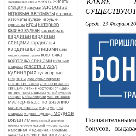
КАКИЕ Б
жилеты
жилеты
жаккардовые узоры
здоровье
спицами
закуски
СУЩЕСТВУЮТ 
игровые автоматы
игровые
автоматы вулкан
игрушки
Среда, 23 Февраля 20
игры
интерьер
крючком
казино вулкан
как выбрать
кардиган
кардиган
спицами
кардиганы
кардиганы спицами
кино
кофточка
коврик своими руками
кофточка спицами
кофточки
красота и уход
спицами
кулинария
кулинарные
рецепты
кулинарные хитрости
летнее вязание
летнее вязание
спицами
летние кофточки спицами
летние топы спицами
летний пуловер
мастер-класс
спицами
майки спицами
мастер-класс по вязанию
мастер-классы
мода
модели
модное
модная одежда
спицами
Положительными
вязание
молодежный джемпер
мотивы крючком
мужской пуловер
музыка
бонусов, выдав
народная медицина
народные
носки спицами
рецепты
обзоры