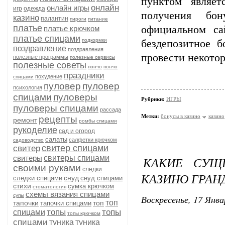
пунктом являет
онлайн
онлайн игры
игр
одежда
получения бон
казино
палантин
пироги
питание
платье
официальном са
платье крючком
платье спицами
подкормки
бездепозитное 
поздравление
поздравления
провести некото
полезные программы
полезные сервисы
полезные советы
пончо
пончо
праздники
похудение
спицами
пуловер
пуловер
психология
спицами
пуловеры
Рубрики:
ИГРЫ
пуловеры спицами
рассада
Метки:
бонусы в казино
казино
рецепты
ремонт
ромбы спицами
рукоделие
сад и огород
салаты
салфетки крючком
садоводство
свитер спицами
свитер
свитеры
свитеры спицами
КАКИЕ СУЩ
своими руками
следки
КАЗИНО ГРАН
снуд
следки спицами
снуд спицами
стихи
сумка крючком
стоматология
схемы вязания спицами
супы
Воскресенье, 17 Янва
топ
тапочки
топ
тапочки спицами
топы
топы
спицами
топы крючком
спицами
туника
туника