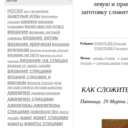
Метки
-
левую и прав
НОСКИ
заготовку сложит
автомобили
авто
азартные игры
безрукавка
варежки
варежки
спицами
видео мастер-класс
спицами
вязание
вязание детской
вязание детям
одежды
вязание крючком
вязание
Рубрики:
РУКОДЕЛИЕ/Оригами
РУКОДЕЛИЕ/Для новог
мужчинам
вязание мужчинам спицами
вязание на лето
вязание на лето
Метки:
своими руками
ново
вязание на спицах
спицами
оригами
открытка своими рука
вязание от дропс дизайн
вязание спицами
вязание спицами и
крючком
вязаное платье
дача
КАК СЛОЖИТЬ
детская одежда
детская шапочка
джемпер
джемпер крючком
джемпер спицами
Пятница, 29 Марта 2
джемперы
джемперы
спицами
домоводство
дропс
жакет спицами
жакет
дизайн
жакеты спицами
жакеты