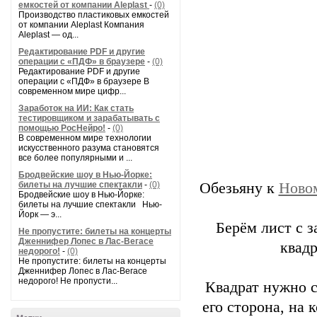
емкостей от компании Aleplast
-
(0)
Производство пластиковых емкостей
от компании Aleplast Компания
Aleplast — од...
Редактирование PDF и другие
операции с «ПДФ» в браузере
-
(0)
Редактирование PDF и другие
операции с «ПДФ» в браузере В
современном мире цифр...
Заработок на ИИ: Как стать
тестировщиком и зарабатывать с
помощью РосНейро!
-
(0)
В современном мире технологии
искусственного разума становятся
все более популярными и ...
Бродвейские шоу в Нью-Йорке:
билеты на лучшие спектакли
-
(0)
Обезьяну к
Новом
Бродвейские шоу в Нью-Йорке:
билеты на лучшие спектакли Нью-
Йорк — э...
Берём лист с з
Не пропустите: билеты на концерты
Дженнифер Лопес в Лас-Вегасе
квадр
недорого!
-
(0)
Не пропустите: билеты на концерты
Дженнифер Лопес в Лас-Вегасе
недорого! Не пропусти...
Квадрат нужно с
его сторона, на 