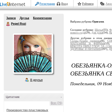
Регистрация
Вход
Рейтинги
Авос
Записи
Друзья
Комментарии
Выбрана рубрика
Оригами
.
Pepel Rozi
Соседние рубрики:
Шитье
(55),
Ф
нового года
(29),
Для дома
(54),
В
Другие рубрики в этом дневн
Схемы,Дизайн дневника
(6),
СО
МАГАЗИНЫ И ФИРМЫ
(53)
КРАСОТА,ОБРАЗ,УХОД ЗА СОБ
ЗДОРОВЬЕ И ПИТАНИЕ
(297),
Д
ОБЕЗЬЯНК
ОБЕЗЬЯНКА С
В друзья
Понедельник, 09 Нояб
Цитатник
-
Все (76)
Производство пластиковых