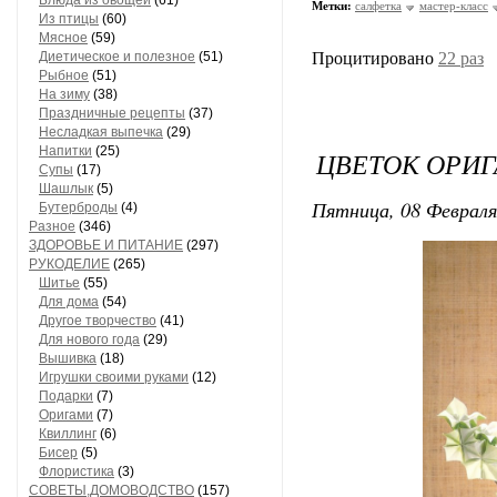
Блюда из овощей
(61)
Метки:
салфетка
мастер-класс
Из птицы
(60)
Мясное
(59)
Диетическое и полезное
(51)
Процитировано
22 раз
Рыбное
(51)
На зиму
(38)
Праздничные рецепты
(37)
Несладкая выпечка
(29)
Напитки
(25)
ЦВЕТОК ОРИГ
Супы
(17)
Шашлык
(5)
Пятница, 08 Февраля
Бутерброды
(4)
Разное
(346)
ЗДОРОВЬЕ И ПИТАНИЕ
(297)
РУКОДЕЛИЕ
(265)
Шитье
(55)
Для дома
(54)
Другое творчество
(41)
Для нового года
(29)
Вышивка
(18)
Игрушки своими руками
(12)
Подарки
(7)
Оригами
(7)
Квиллинг
(6)
Бисер
(5)
Флористика
(3)
СОВЕТЫ,ДОМОВОДСТВО
(157)