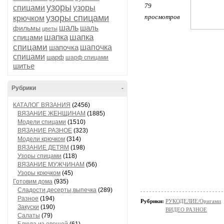
79
узоры
спицами
узоры
узоры спицами
просмотров
крючком
шаль
шаль
фильмы
цветы
шапка
шапка
спицами
спицами
шапочка
шапочка
спицами
шарф
шарф спицами
шитье
Рубрики
-
КАТАЛОГ ВЯЗАНИЯ
(2456)
ВЯЗАНИЕ ЖЕНЩИНАМ
(1885)
Модели спицами
(1510)
ВЯЗАНИЕ РАЗНОЕ
(323)
Модели крючком
(314)
ВЯЗАНИЕ ДЕТЯМ
(198)
Узоры спицами
(118)
ВЯЗАНИЕ МУЖЧИНАМ
(56)
Узоры крючком
(45)
Готовим дома
(935)
Сладости,десерты,выпечка
(289)
Разное
(194)
Рубрики:
РУКОДЕЛИЕ/Оригами
Закуски
(190)
ВИДЕО РАЗНОЕ
Салаты
(79)