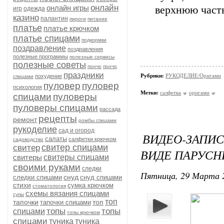
онлайн
онлайн игры
верхнюю часть
игр
одежда
казино
палантин
пироги
питание
платье
платье крючком
платье спицами
подкормки
поздравление
поздравления
полезные программы
полезные сервисы
полезные советы
пончо
пончо
праздники
Рубрики:
РУКОДЕЛИЕ/Оригами
похудение
спицами
пуловер
пуловер
психология
Метки:
салфетка
оригами
спицами
пуловеры
пуловеры спицами
рассада
рецепты
ремонт
ромбы спицами
рукоделие
сад и огород
ВИДЕО-ЗАПИ
салаты
салфетки крючком
садоводство
свитер спицами
свитер
ВИДЕ ПАРУСН
свитеры
свитеры спицами
своими руками
следки
Пятница, 29 Марта 2
снуд
следки спицами
снуд спицами
стихи
сумка крючком
стоматология
схемы вязания спицами
супы
топ
тапочки
топ
тапочки спицами
топы
топы
спицами
топы крючком
спицами
туника
туника