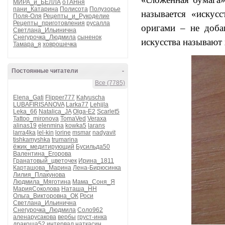
МИРА_и_БЕЛЛА
оТАНня
пани_Катарина
Полисота
Полузорье
называется «искусс
Поля-Оля
Рецепты_и_Рукоделие
Рецепты_приготовления
русалла
оригами – не доба
Светлана_Ильинична
Снегурочка_Людмила
сыненок
искусства называю
Тамара_я
ховрошечка
Постоянные читатели
-
Все (7785)
Elena_Gati
Flipper777
Katyuscha
LUBAFIRISANOVA
Larka77
Lehjjla
Leka_66
Natalica_JA
Olga-E2
Scarlet5
Tattoo_mironova
TomaVed
Veraxa
alinas19
elenmina
kowka5
larans
larra4ka
lel-kin
lorine
msmar
nadyavit
tishkamyshka
trumarina
ёжик_медитирующий
Бусильда50
Валентина_Егорова
Гранатовый_цветочек
Ирина_1811
Карташова_Марина
Лена-Бирюсинка
Лилия_Плакунова
Людмила_Мяготина
Мама_Соня_Я
МарияСоколова
Наташа_НН
Ольга_Викторовна_ОК
Роси
Светлана_Ильинична
Снегурочка_Людмила
Соло962
аленарусакова
вербы
груст-инка
дракоша52
интервал
наткасин