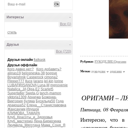
Интересы
-
Все (1)
стиль
Друзья
-
Все (720)
Друзья онлайн
fialkask
Рубрики:
РУКОДЕЛИЕ/Оригами
Друзья оффлайн
Кого давно нет?
Кого добавить?
Метки:
рукоделие
оригами
alinas19
belosneska-38
bogsve
Boyarishnik
Casperock
cimona2
Flipper777
Iluce
larans
lel-kin
lorine
LUBAFIRISANOVA
Luna-M
mgnovenie
Natalica_JA
Olga-E2
Scarlet5
Supertatler
Sweta-G
tanch-mamon
ОРИГАМИ – Л
viktoria1309
Арничка
Боженка-
Виктория
буляка
Бусильда50
Года
дракоша52
Елена__Станиславовна
Пятница, 08 Февраля
Жансанчик
Ирушок
КЛИМОВА_ТАМАРА
Клуб_Красоты_и_Здоровья
Интересно, что в 
Клуб_мастериц
Лена-Бирюсинка
Людмила_Мяготина
Мама_Соня_Я
«сложенная бумага»