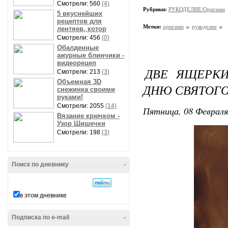
Смотрели: 560
(4)
Рубрики:
РУКОДЕЛИЕ/Оригами
5 вкуснейших
рецептов для
Метки:
оригами
рукоделие
лентяев, котор
Смотрели: 456
(0)
Обалденные
ажурные блинчики -
видеорецеп
ДВЕ ЯЩЕРКИ
Смотрели: 213
(3)
Объемная 3D
ДНЮ СВЯТОГО
снежинка своими
руками!
Смотрели: 2055
(14)
Пятница, 08 Февраля
Вязание крючком -
Узор Шишечки
Смотрели: 198
(3)
Поиск по дневнику
-
в этом дневнике
Подписка по e-mail
-