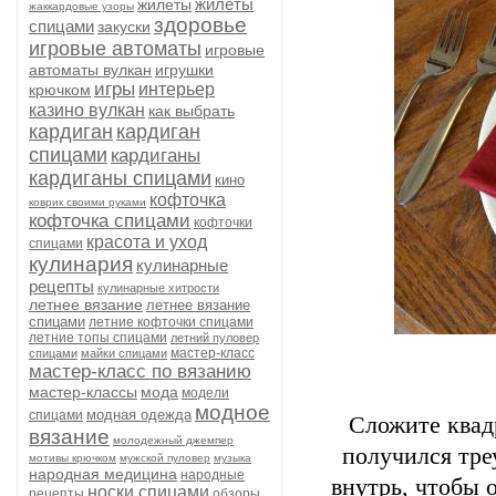
жилеты
жилеты
жаккардовые узоры
здоровье
спицами
закуски
игровые автоматы
игровые
автоматы вулкан
игрушки
игры
интерьер
крючком
казино вулкан
как выбрать
кардиган
кардиган
спицами
кардиганы
кардиганы спицами
кино
кофточка
коврик своими руками
кофточка спицами
кофточки
красота и уход
спицами
кулинария
кулинарные
рецепты
кулинарные хитрости
летнее вязание
летнее вязание
спицами
летние кофточки спицами
летние топы спицами
летний пуловер
мастер-класс
спицами
майки спицами
мастер-класс по вязанию
мастер-классы
мода
модели
модное
модная одежда
спицами
Сложите квад
вязание
молодежный джемпер
получился тре
мотивы крючком
мужской пуловер
музыка
народная медицина
народные
внутрь, чтобы 
носки спицами
рецепты
обзоры