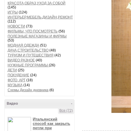
КРАСОТА,ОБРАЗ,УХОД ЗА СОБОЙ
(145)
ИГРЫ
(124)
ИНТЕРЬЕР,МЕБЕЛЬ,ДИЗАЙН,РЕМОНТ
(112)
НОВОСТИ
(73)
ФИЛЬМЫ, ЧТО ПОСМОТРЕТЬ
(56)
ПОЛЕЗНЫЕ МАГАЗИНЫ И ФИРМЫ
(53)
МОДНАЯ ОДЕЖДА
(51)
ДАЧА,СТРОИТЕЛЬСТВО
(48)
ТУРИЗМ И ПУТЕШЕСТВИЯ
(42)
ВИДЕО РАЗНОЕ
(40)
НУЖНЫЕ ПРОГРАММЫ
(26)
ДЕТИ
(25)
ПОХУДЕНИЕ
(24)
ФОТО, АРТ
(18)
МУЗЫКА
(14)
Схемы,Дизайн дневника
(6)
Видео
-
Все (72)
Итальянский
способ как закрыть
петли при