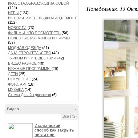
КРАСОТА,ОБРАЗ,УХОД ЗА СОБОЙ
Понедельник, 13 Окт
(145)
ИГРЫ
(124)
ИНТЕРЬЕР,МЕБЕЛЬ,ДИЗАЙН,РЕМОНТ
(112)
НОВОСТИ
(73)
ФИЛЬМЫ, ЧТО ПОСМОТРЕТЬ
(56)
ПОЛЕЗНЫЕ МАГАЗИНЫ И ФИРМЫ
(53)
МОДНАЯ ОДЕЖДА
(51)
ДАЧА,СТРОИТЕЛЬСТВО
(48)
ТУРИЗМ И ПУТЕШЕСТВИЯ
(42)
ВИДЕО РАЗНОЕ
(40)
НУЖНЫЕ ПРОГРАММЫ
(26)
ДЕТИ
(25)
ПОХУДЕНИЕ
(24)
ФОТО, АРТ
(18)
МУЗЫКА
(14)
Схемы,Дизайн дневника
(6)
Видео
-
Все (72)
Итальянский
способ как закрыть
петли при