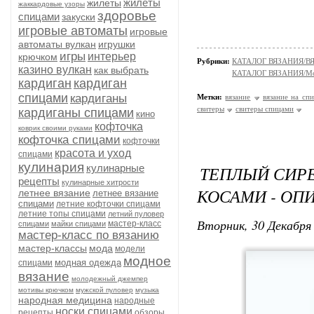
жилеты
жилеты
жаккардовые узоры
здоровье
спицами
закуски
игровые автоматы
игровые
автоматы вулкан
игрушки
игры
интерьер
крючком
Рубрики:
КАТАЛОГ ВЯЗАНИЯ/
казино вулкан
как выбрать
КАТАЛОГ ВЯЗАНИЯ/Мо
кардиган
кардиган
спицами
кардиганы
Метки:
вязание
вязание на сп
свитеры
свитеры спицами
кардиганы спицами
кино
кофточка
коврик своими руками
кофточка спицами
кофточки
красота и уход
спицами
кулинария
кулинарные
ТЕПЛЫЙ СИР
рецепты
кулинарные хитрости
КОСАМИ - ОП
летнее вязание
летнее вязание
спицами
летние кофточки спицами
летние топы спицами
летний пуловер
Вторник, 30 Декабря 
мастер-класс
спицами
майки спицами
мастер-класс по вязанию
мастер-классы
мода
модели
модное
модная одежда
спицами
вязание
молодежный джемпер
мотивы крючком
мужской пуловер
музыка
народная медицина
народные
носки спицами
рецепты
обзоры