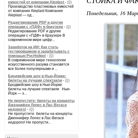
СТОЙКА И ФА
емкостей от компании Aleplast
-
(0)
Производство пластиковых емкостей
от компании Aleplast Компания
Понедельник, 16 Мар
Aleplast — од...
Редактирование PDF и другие
операции с «ПДФ» в браузере
-
(0)
Редактирование PDF и другие
операции с «ПДФ» в браузере В
современном мире цифр...
Заработок на ИИ: Как стать
тестировщиком и зарабатывать с
помощью РосНейро!
-
(0)
В современном мире технологии
искусственного разума становятся
все более популярными и ...
Бродвейские шоу в Нью-Йорке:
билеты на лучшие спектакли
-
(0)
Бродвейские шоу в Нью-Йорке:
билеты на лучшие спектакли Нью-
Йорк — э...
Не пропустите: билеты на концерты
Дженнифер Лопес в Лас-Вегасе
недорого!
-
(0)
Не пропустите: билеты на концерты
Дженнифер Лопес в Лас-Вегасе
недорого! Не пропусти...