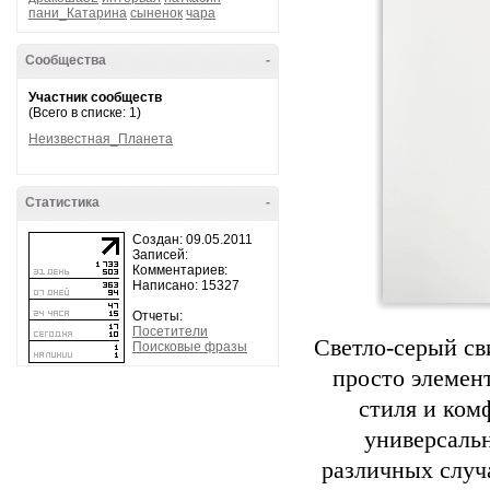
пани_Катарина
сыненок
чара
Сообщества
-
Участник сообществ
(Всего в списке: 1)
Неизвестная_Планета
Статистика
-
Создан: 09.05.2011
Записей:
Комментариев:
Написано: 15327
Отчеты:
Посетители
Светло-серый св
Поисковые фразы
просто элемент
стиля и комф
универсальн
различных случа