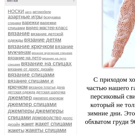
Метки
-
НОСКИ
автомобили
авто
азартные игры
безрукавка
варежки
варежки
спицами
видео мастер-класс
спицами
вязание
вязание детской
вязание детям
одежды
вязание крючком
вязание
мужчинам
вязание мужчинам спицами
вязание на лето
вязание на лето
вязание на спицах
спицами
вязание от дропс дизайн
вязание спицами
С приходом хо
вязание спицами и
крючком
частью нашего г
вязаное платье
дача
детская одежда
детская шапочка
персиковый сви
джемпер
джемпер крючком
джемпер спицами
который не тол
джемперы
джемперы
зимние дни. Это
спицами
домоводство
дропс
обхватом груди 9
жакет спицами
жакет
дизайн
жакеты спицами
жакеты