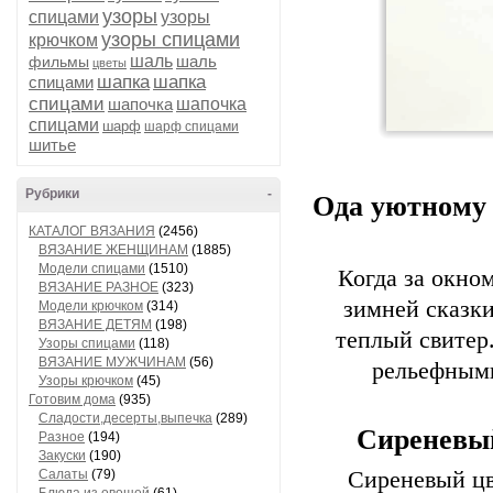
узоры
спицами
узоры
узоры спицами
крючком
шаль
шаль
фильмы
цветы
шапка
шапка
спицами
спицами
шапочка
шапочка
спицами
шарф
шарф спицами
шитье
Рубрики
-
Ода уютному 
КАТАЛОГ ВЯЗАНИЯ
(2456)
ВЯЗАНИЕ ЖЕНЩИНАМ
(1885)
Модели спицами
(1510)
Когда за окно
ВЯЗАНИЕ РАЗНОЕ
(323)
зимней сказки
Модели крючком
(314)
ВЯЗАНИЕ ДЕТЯМ
(198)
теплый свитер.
Узоры спицами
(118)
ВЯЗАНИЕ МУЖЧИНАМ
(56)
рельефными
Узоры крючком
(45)
Готовим дома
(935)
Сладости,десерты,выпечка
(289)
Сиреневый
Разное
(194)
Закуски
(190)
Салаты
(79)
Сиреневый цв