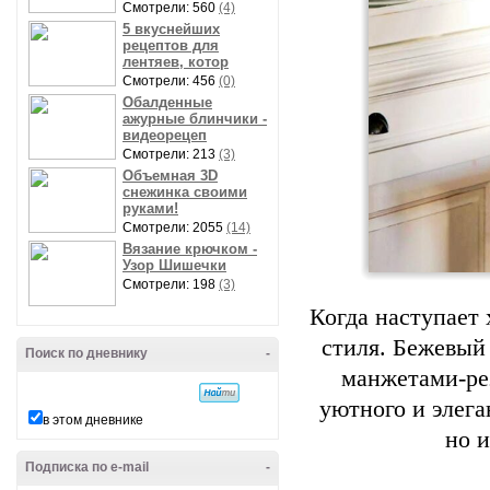
Смотрели: 560
(4)
5 вкуснейших
рецептов для
лентяев, котор
Смотрели: 456
(0)
Обалденные
ажурные блинчики -
видеорецеп
Смотрели: 213
(3)
Объемная 3D
снежинка своими
руками!
Смотрели: 2055
(14)
Вязание крючком -
Узор Шишечки
Смотрели: 198
(3)
Когда наступает 
стиля. Бежевый
Поиск по дневнику
-
манжетами-ре
уютного и элега
в этом дневнике
но 
Подписка по e-mail
-