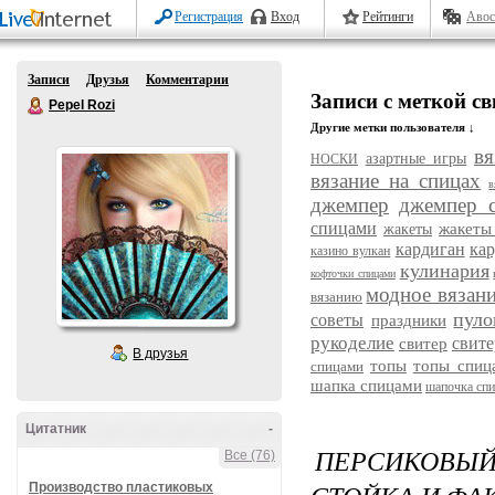
Регистрация
Вход
Рейтинги
Авос
Записи
Друзья
Комментарии
Записи с меткой с
Pepel Rozi
Другие метки пользователя ↓
вя
азартные игры
НОСКИ
вязание на спицах
в
джемпер
джемпер 
спицами
жакеты
жакеты
кардиган
ка
казино вулкан
кулинария
кофточки спицами
модное вязан
вязанию
пуло
советы
праздники
рукоделие
свит
свитер
В друзья
топы
топы спиц
спицами
шапка спицами
шапочка сп
Цитатник
-
ПЕРСИКОВЫ
Все (76)
Производство пластиковых