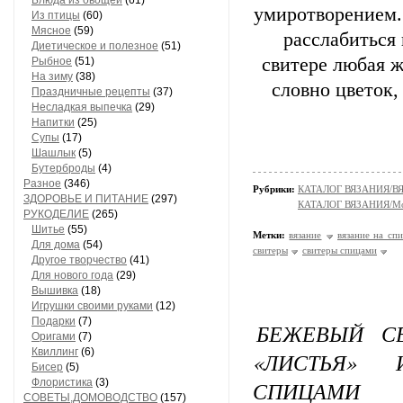
Блюда из овощей
(61)
умиротворением.
Из птицы
(60)
Мясное
(59)
расслабиться 
Диетическое и полезное
(51)
свитере любая 
Рыбное
(51)
На зиму
(38)
словно цветок
Праздничные рецепты
(37)
Несладкая выпечка
(29)
Напитки
(25)
Супы
(17)
Шашлык
(5)
Бутерброды
(4)
Разное
(346)
Рубрики:
КАТАЛОГ ВЯЗАНИЯ/
ЗДОРОВЬЕ И ПИТАНИЕ
(297)
КАТАЛОГ ВЯЗАНИЯ/Мо
РУКОДЕЛИЕ
(265)
Шитье
(55)
Метки:
вязание
вязание на сп
Для дома
(54)
свитеры
свитеры спицами
Другое творчество
(41)
Для нового года
(29)
Вышивка
(18)
Игрушки своими руками
(12)
Подарки
(7)
БЕЖЕВЫЙ С
Оригами
(7)
Квиллинг
(6)
«ЛИСТЬЯ»
Бисер
(5)
Флористика
(3)
СПИЦАМИ
СОВЕТЫ,ДОМОВОДСТВО
(157)