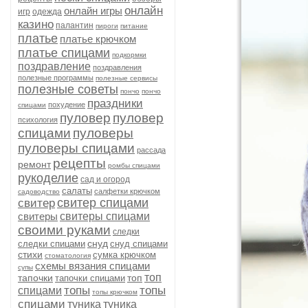
онлайн
онлайн игры
игр
одежда
казино
палантин
пироги
питание
платье
платье крючком
платье спицами
подкормки
поздравление
поздравления
полезные программы
полезные сервисы
полезные советы
пончо
пончо
праздники
похудение
спицами
пуловер
пуловер
психология
спицами
пуловеры
пуловеры спицами
рассада
рецепты
ремонт
ромбы спицами
рукоделие
сад и огород
салаты
салфетки крючком
садоводство
свитер спицами
свитер
свитеры
свитеры спицами
своими руками
следки
снуд
следки спицами
снуд спицами
стихи
сумка крючком
стоматология
схемы вязания спицами
супы
топ
тапочки
топ
тапочки спицами
топы
топы
спицами
топы крючком
спицами
туника
туника