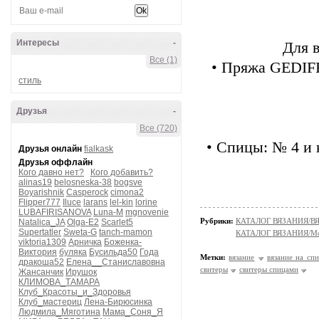
Интересы
-
Для в
Все (1)
• Пряжа GEDIFR
стиль
Друзья
-
Все (720)
• Спицы: № 4 и 
Друзья онлайн
fialkask
Друзья оффлайн
Кого давно нет?
Кого добавить?
alinas19
belosneska-38
bogsve
Boyarishnik
Casperock
cimona2
Flipper777
Iluce
larans
lel-kin
lorine
LUBAFIRISANOVA
Luna-M
mgnovenie
Рубрики:
КАТАЛОГ ВЯЗАНИЯ/
Natalica_JA
Olga-E2
Scarlet5
Supertatler
Sweta-G
tanch-mamon
КАТАЛОГ ВЯЗАНИЯ/Мо
viktoria1309
Арничка
Боженка-
Виктория
буляка
Бусильда50
Года
Метки:
вязание
вязание на сп
дракоша52
Елена__Станиславовна
свитеры
свитеры спицами
Жансанчик
Ирушок
КЛИМОВА_ТАМАРА
Клуб_Красоты_и_Здоровья
Клуб_мастериц
Лена-Бирюсинка
Людмила_Мяготина
Мама_Соня_Я