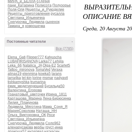
МИРА_и_БЕЛЛА
оТАНня
ВЫРАЗИТЕЛЬ
пани_Катарина
Полисота
Полузорье
Поля-Оля
Рецепты_и_Рукоделие
ОПИСАНИЕ В
Рецепты_приготовления
русалла
Светлана_Ильинична
Снегурочка_Людмила
сыненок
Тамара_я
ховрошечка
Среда, 20 Августа 20
Постоянные читатели
-
Все (7785)
Elena_Gati
Flipper777
Katyuscha
LUBAFIRISANOVA
Larka77
Lehjjla
Leka_66
Natalica_JA
Olga-E2
Scarlet5
Tattoo_mironova
TomaVed
Veraxa
alinas19
elenmina
kowka5
larans
larra4ka
lel-kin
lorine
msmar
nadyavit
tishkamyshka
trumarina
ёжик_медитирующий
Бусильда50
Валентина_Егорова
Гранатовый_цветочек
Ирина_1811
Карташова_Марина
Лена-Бирюсинка
Лилия_Плакунова
Людмила_Мяготина
Мама_Соня_Я
МарияСоколова
Наташа_НН
Ольга_Викторовна_ОК
Роси
Светлана_Ильинична
Снегурочка_Людмила
Соло962
аленарусакова
вербы
груст-инка
дракоша52
интервал
наткасин