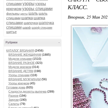
узоры
спицами
узоры
КЛАСС.
узоры спицами
крючком
шаль
шаль
фильмы
цветы
Вторник, 25 Мая 202
шапка
шапка
спицами
спицами
шапочка
шапочка
спицами
шарф
шарф спицами
шитье
Рубрики
-
КАТАЛОГ ВЯЗАНИЯ
(2456)
ВЯЗАНИЕ ЖЕНЩИНАМ
(1885)
Модели спицами
(1510)
ВЯЗАНИЕ РАЗНОЕ
(323)
Модели крючком
(314)
ВЯЗАНИЕ ДЕТЯМ
(198)
Узоры спицами
(118)
ВЯЗАНИЕ МУЖЧИНАМ
(56)
Узоры крючком
(45)
Готовим дома
(935)
Сладости,десерты,выпечка
(289)
Разное
(194)
Закуски
(190)
Салаты
(79)