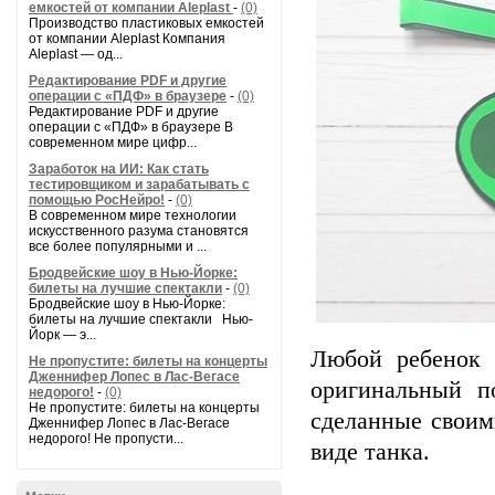
емкостей от компании Aleplast
-
(0)
Производство пластиковых емкостей
от компании Aleplast Компания
Aleplast — од...
Редактирование PDF и другие
операции с «ПДФ» в браузере
-
(0)
Редактирование PDF и другие
операции с «ПДФ» в браузере В
современном мире цифр...
Заработок на ИИ: Как стать
тестировщиком и зарабатывать с
помощью РосНейро!
-
(0)
В современном мире технологии
искусственного разума становятся
все более популярными и ...
Бродвейские шоу в Нью-Йорке:
билеты на лучшие спектакли
-
(0)
Бродвейские шоу в Нью-Йорке:
билеты на лучшие спектакли Нью-
Йорк — э...
Любой ребенок 
Не пропустите: билеты на концерты
Дженнифер Лопес в Лас-Вегасе
оригинальный п
недорого!
-
(0)
Не пропустите: билеты на концерты
сделанные своим
Дженнифер Лопес в Лас-Вегасе
недорого! Не пропусти...
виде танка.