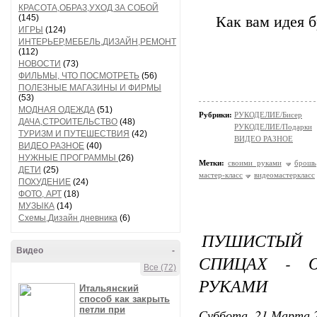
КРАСОТА,ОБРАЗ,УХОД ЗА СОБОЙ
(145)
Как вам идея 
ИГРЫ
(124)
ИНТЕРЬЕР,МЕБЕЛЬ,ДИЗАЙН,РЕМОНТ
(112)
НОВОСТИ
(73)
ФИЛЬМЫ, ЧТО ПОСМОТРЕТЬ
(56)
ПОЛЕЗНЫЕ МАГАЗИНЫ И ФИРМЫ
(53)
МОДНАЯ ОДЕЖДА
(51)
Рубрики:
РУКОДЕЛИЕ/Бисер
ДАЧА,СТРОИТЕЛЬСТВО
(48)
РУКОДЕЛИЕ/Подарки
ТУРИЗМ И ПУТЕШЕСТВИЯ
(42)
ВИДЕО РАЗНОЕ
ВИДЕО РАЗНОЕ
(40)
НУЖНЫЕ ПРОГРАММЫ
(26)
Метки:
своими руками
брошь
ДЕТИ
(25)
мастер-класс
видеомастеркласс
ПОХУДЕНИЕ
(24)
ФОТО, АРТ
(18)
МУЗЫКА
(14)
Схемы,Дизайн дневника
(6)
ПУШИСТЫЙ 
Видео
-
СПИЦАХ - 
Все (72)
РУКАМИ
Итальянский
способ как закрыть
петли при
Суббота, 21 Марта 2