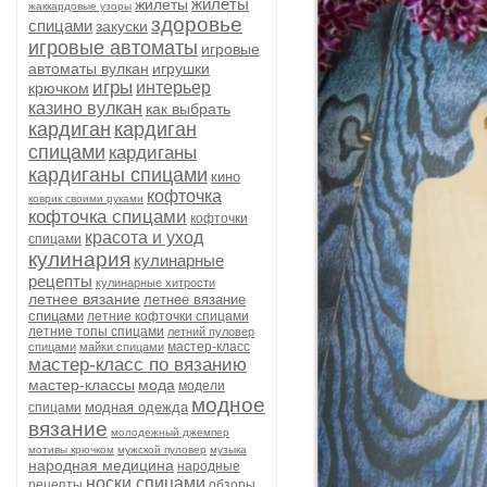
жилеты
жилеты
жаккардовые узоры
здоровье
спицами
закуски
игровые автоматы
игровые
автоматы вулкан
игрушки
игры
интерьер
крючком
казино вулкан
как выбрать
кардиган
кардиган
спицами
кардиганы
кардиганы спицами
кино
кофточка
коврик своими руками
кофточка спицами
кофточки
красота и уход
спицами
кулинария
кулинарные
рецепты
кулинарные хитрости
летнее вязание
летнее вязание
спицами
летние кофточки спицами
летние топы спицами
летний пуловер
мастер-класс
спицами
майки спицами
мастер-класс по вязанию
мастер-классы
мода
модели
модное
модная одежда
спицами
вязание
молодежный джемпер
мотивы крючком
мужской пуловер
музыка
народная медицина
народные
носки спицами
рецепты
обзоры