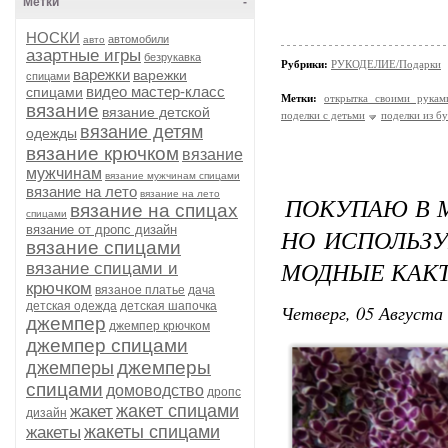
Метки
-
НОСКИ
автомобили
авто
азартные игры
безрукавка
Рубрики:
РУКОДЕЛИЕ/Подарки
варежки
варежки
спицами
видео мастер-класс
спицами
Метки:
открытка своими рукам
вязание
вязание детской
поделки с детьми
поделки из б
вязание детям
одежды
вязание крючком
вязание
мужчинам
вязание мужчинам спицами
вязание на лето
вязание на лето
ПОКУПАЮ В М
вязание на спицах
спицами
вязание от дропс дизайн
НО ИСПОЛЬЗ
вязание спицами
МОДНЫЕ КАКТ
вязание спицами и
крючком
вязаное платье
дача
детская одежда
детская шапочка
Четверг, 05 Августа 
джемпер
джемпер крючком
джемпер спицами
джемперы
джемперы
спицами
домоводство
дропс
жакет спицами
жакет
дизайн
жакеты спицами
жакеты