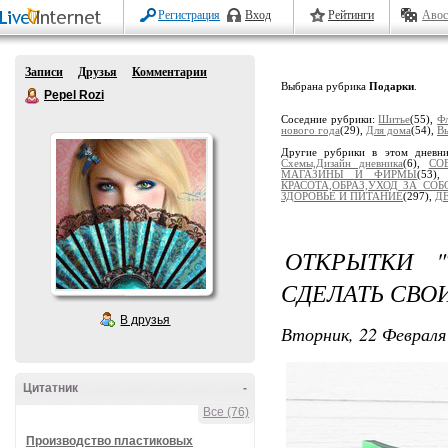
Регистрация
Вход
Рейтинги
Авос
Записи
Друзья
Комментарии
Выбрана рубрика
Подарки
.
Pepel Rozi
Соседние рубрики:
Шитье
(55),
Ф
нового года
(29),
Для дома
(54),
В
Другие рубрики в этом дневн
Схемы,Дизайн дневника
(6),
СО
МАГАЗИНЫ И ФИРМЫ
(53)
КРАСОТА,ОБРАЗ,УХОД ЗА СОБ
ЗДОРОВЬЕ И ПИТАНИЕ
(297),
Д
ОТКРЫТКИ "
СДЕЛАТЬ СВО
В друзья
Вторник, 22 Февраля 
Цитатник
-
Все (76)
Производство пластиковых