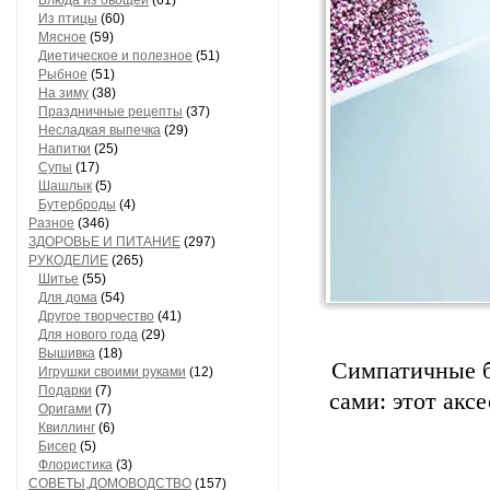
Блюда из овощей
(61)
Из птицы
(60)
Мясное
(59)
Диетическое и полезное
(51)
Рыбное
(51)
На зиму
(38)
Праздничные рецепты
(37)
Несладкая выпечка
(29)
Напитки
(25)
Супы
(17)
Шашлык
(5)
Бутерброды
(4)
Разное
(346)
ЗДОРОВЬЕ И ПИТАНИЕ
(297)
РУКОДЕЛИЕ
(265)
Шитье
(55)
Для дома
(54)
Другое творчество
(41)
Для нового года
(29)
Вышивка
(18)
Симпатичные б
Игрушки своими руками
(12)
Подарки
(7)
сами: этот акс
Оригами
(7)
Квиллинг
(6)
Бисер
(5)
Флористика
(3)
СОВЕТЫ,ДОМОВОДСТВО
(157)