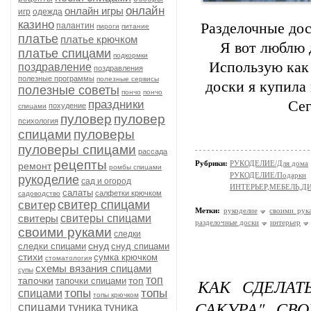
онлайн
онлайн игры
игр
одежда
казино
Разделочные дос
палантин
пироги
питание
платье
платье крючком
Я вот люблю 
платье спицами
подкормки
Использую как
поздравление
поздравления
полезные программы
полезные сервисы
доски я купила
полезные советы
пончо
пончо
праздники
Сег
похудение
спицами
пуловер
пуловер
психология
спицами
пуловеры
пуловеры спицами
рассада
рецепты
Рубрики:
РУКОДЕЛИЕ/Для дома
ремонт
ромбы спицами
РУКОДЕЛИЕ/Подарки
рукоделие
сад и огород
ИНТЕРЬЕР,МЕБЕЛЬ,Д
салаты
салфетки крючком
садоводство
свитер спицами
свитер
Метки:
рукоделие
своими рук
свитеры
свитеры спицами
разделочные доски
интерьер
своими руками
следки
снуд
следки спицами
снуд спицами
стихи
сумка крючком
стоматология
схемы вязания спицами
супы
топ
тапочки
топ
КАК СДЕЛАТ
тапочки спицами
топы
топы
спицами
топы крючком
САКУРА" СВ
спицами
туника
туника