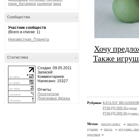
пани_Катарина
сыненок
чара
Сообщества
-
Участник сообществ
(Всего в списке: 1)
Неизвестная_Планета
Хочу предло
Также игрушк
Статистика
-
Создан: 09.05.2011
Записей:
Комментариев:
Написано: 15327
Отчеты:
Посетители
Поисковые фразы
Рубрики:
КАТАЛОГ ВЯЗАНИЯ/В
РУКОДЕЛИЕ/Подарки
РУКОДЕЛИЕ/Игрушки с
Метки:
мастер-класс
мастер-
руками
пасха
игрушки сво
крючком