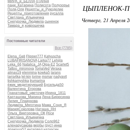
МИРА_и_БЕЛЛА
оТАНня
пани_Катарина
Полисота
Полузорье
ЦЫПЛЕНОК-П
Поля-Оля
Рецепты_и_Рукоделие
Рецепты_приготовления
русалла
Светлана_Ильинична
Четверг, 21 Апреля 2
Снегурочка_Людмила
сыненок
Тамара_я
ховрошечка
Постоянные читатели
-
Все (7785)
Elena_Gati
Flipper777
Katyuscha
LUBAFIRISANOVA
Larka77
Lehjjla
Leka_66
Natalica_JA
Olga-E2
Scarlet5
Tattoo_mironova
TomaVed
Veraxa
alinas19
elenmina
kowka5
larans
larra4ka
lel-kin
lorine
msmar
nadyavit
tishkamyshka
trumarina
ёжик_медитирующий
Бусильда50
Валентина_Егорова
Гранатовый_цветочек
Ирина_1811
Карташова_Марина
Лена-Бирюсинка
Лилия_Плакунова
Людмила_Мяготина
Мама_Соня_Я
МарияСоколова
Наташа_НН
Ольга_Викторовна_ОК
Роси
Светлана_Ильинична
Снегурочка_Людмила
Соло962
аленарусакова
вербы
груст-инка
дракоша52
интервал
наткасин