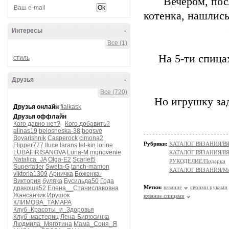
Вечером, пос
котенка, нашлись
Интересы
-
Все (1)
На 5-ти спица
стиль
Друзья
-
Все (720)
Но игрушку зад
Друзья онлайн
fialkask
Друзья оффлайн
Кого давно нет?
Кого добавить?
alinas19
belosneska-38
bogsve
Boyarishnik
Casperock
cimona2
Рубрики:
КАТАЛОГ ВЯЗАНИЯ/В
Flipper777
Iluce
larans
lel-kin
lorine
LUBAFIRISANOVA
Luna-M
mgnovenie
КАТАЛОГ ВЯЗАНИЯ/В
Natalica_JA
Olga-E2
Scarlet5
РУКОДЕЛИЕ/Подарки
Supertatler
Sweta-G
tanch-mamon
КАТАЛОГ ВЯЗАНИЯ/Мо
viktoria1309
Арничка
Боженка-
Виктория
буляка
Бусильда50
Года
Метки:
вязание
своими руками
дракоша52
Елена__Станиславовна
Жансанчик
Ирушок
вязание спицами
КЛИМОВА_ТАМАРА
Клуб_Красоты_и_Здоровья
Клуб_мастериц
Лена-Бирюсинка
Людмила_Мяготина
Мама_Соня_Я