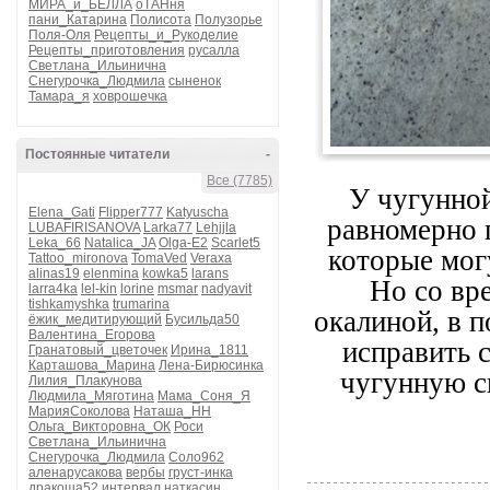
МИРА_и_БЕЛЛА
оТАНня
пани_Катарина
Полисота
Полузорье
Поля-Оля
Рецепты_и_Рукоделие
Рецепты_приготовления
русалла
Светлана_Ильинична
Снегурочка_Людмила
сыненок
Тамара_я
ховрошечка
Постоянные читатели
-
Все (7785)
У чугунно
Elena_Gati
Flipper777
Katyuscha
равномерно 
LUBAFIRISANOVA
Larka77
Lehjjla
Leka_66
Natalica_JA
Olga-E2
Scarlet5
которые мог
Tattoo_mironova
TomaVed
Veraxa
alinas19
elenmina
kowka5
larans
Но со вр
larra4ka
lel-kin
lorine
msmar
nadyavit
tishkamyshka
trumarina
окалиной, в п
ёжик_медитирующий
Бусильда50
Валентина_Егорова
исправить 
Гранатовый_цветочек
Ирина_1811
Карташова_Марина
Лена-Бирюсинка
чугунную с
Лилия_Плакунова
Людмила_Мяготина
Мама_Соня_Я
МарияСоколова
Наташа_НН
Ольга_Викторовна_ОК
Роси
Светлана_Ильинична
Снегурочка_Людмила
Соло962
аленарусакова
вербы
груст-инка
дракоша52
интервал
наткасин