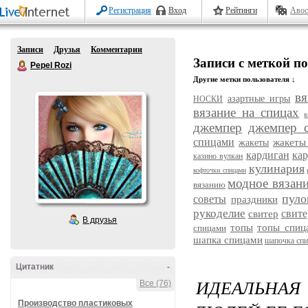
Регистрация
Вход
Рейтинги
Авос
Записи
Друзья
Комментарии
Записи с меткой п
Pepel Rozi
Другие метки пользователя ↓
вя
азартные игры
НОСКИ
вязание на спицах
в
джемпер
джемпер 
спицами
жакеты
жакеты
кардиган
ка
казино вулкан
кулинария
кофточки спицами
модное вязан
вязанию
пуло
советы
праздники
рукоделие
свит
свитер
В друзья
топы
топы спиц
спицами
шапка спицами
шапочка сп
Цитатник
-
ИДЕАЛЬНАЯ 
Все (76)
Производство пластиковых