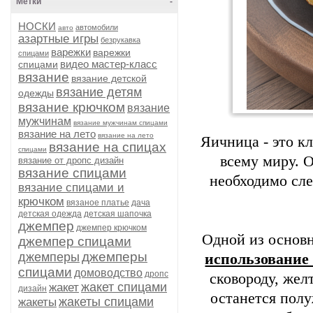
Метки
-
НОСКИ
автомобили
авто
азартные игры
безрукавка
варежки
варежки
спицами
видео мастер-класс
спицами
вязание
вязание детской
вязание детям
одежды
вязание крючком
вязание
мужчинам
вязание мужчинам спицами
вязание на лето
вязание на лето
Яичница - это к
вязание на спицах
спицами
всему миру. 
вязание от дропс дизайн
вязание спицами
необходимо сле
вязание спицами и
крючком
вязаное платье
дача
детская одежда
детская шапочка
джемпер
джемпер крючком
Одной из основ
джемпер спицами
джемперы
джемперы
использование
спицами
домоводство
дропс
сковороду, жел
жакет спицами
жакет
дизайн
останется полу
жакеты спицами
жакеты