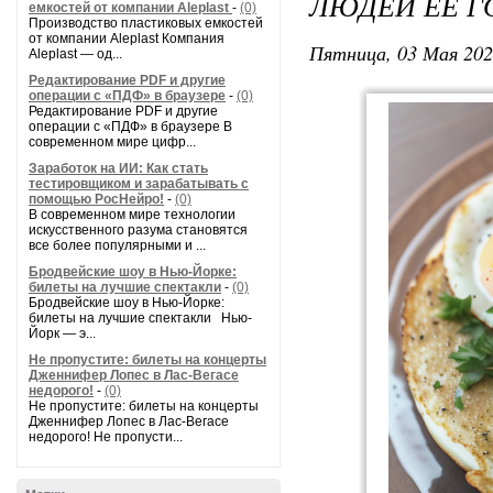
ЛЮДЕЙ ЕЕ Г
емкостей от компании Aleplast
-
(0)
Производство пластиковых емкостей
от компании Aleplast Компания
Пятница, 03 Мая 202
Aleplast — од...
Редактирование PDF и другие
операции с «ПДФ» в браузере
-
(0)
Редактирование PDF и другие
операции с «ПДФ» в браузере В
современном мире цифр...
Заработок на ИИ: Как стать
тестировщиком и зарабатывать с
помощью РосНейро!
-
(0)
В современном мире технологии
искусственного разума становятся
все более популярными и ...
Бродвейские шоу в Нью-Йорке:
билеты на лучшие спектакли
-
(0)
Бродвейские шоу в Нью-Йорке:
билеты на лучшие спектакли Нью-
Йорк — э...
Не пропустите: билеты на концерты
Дженнифер Лопес в Лас-Вегасе
недорого!
-
(0)
Не пропустите: билеты на концерты
Дженнифер Лопес в Лас-Вегасе
недорого! Не пропусти...