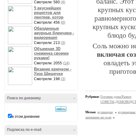
баланс. Этот
Смотрели: 560
(4)
5 вкуснейших
крупных кус
рецептов для
равномерного
лентяев, котор
Смотрели: 456
(0)
крупных куско
Обалденные
ажурные блинчики -
блюдо бу
видеорецеп
Смотрели: 213
(3)
Соль можно ис
Объемная 3D
включая соз
снежинка своими
руками!
овладеть 
Смотрели: 2055
(14)
Вязание крючком -
приготов
Узор Шишечки
Смотрели: 198
(3)
Рубрики:
Готовим дома/Разное
Поиск по дневнику
-
СОВЕТЫ,ДОМОВОДС
Метки:
кулинария
кулинарные
в этом дневнике
запекание на соли
Подписка по e-mail
-