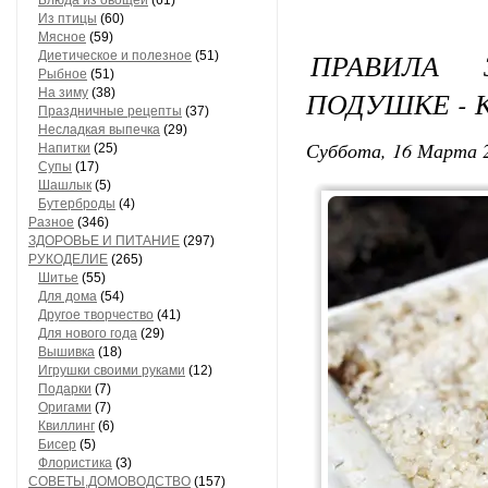
Блюда из овощей
(61)
Из птицы
(60)
Мясное
(59)
ПРАВИЛА 
Диетическое и полезное
(51)
Рыбное
(51)
ПОДУШКЕ - 
На зиму
(38)
Праздничные рецепты
(37)
Несладкая выпечка
(29)
Суббота, 16 Марта 2
Напитки
(25)
Супы
(17)
Шашлык
(5)
Бутерброды
(4)
Разное
(346)
ЗДОРОВЬЕ И ПИТАНИЕ
(297)
РУКОДЕЛИЕ
(265)
Шитье
(55)
Для дома
(54)
Другое творчество
(41)
Для нового года
(29)
Вышивка
(18)
Игрушки своими руками
(12)
Подарки
(7)
Оригами
(7)
Квиллинг
(6)
Бисер
(5)
Флористика
(3)
СОВЕТЫ,ДОМОВОДСТВО
(157)