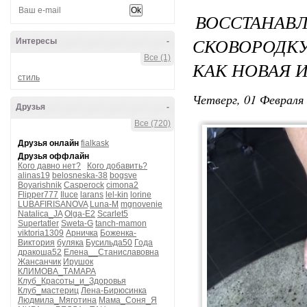
ВОССТАН
СКОВОРОДК
Интересы
-
Все (1)
КАК НОВАЯ 
стиль
Четверг, 01 Февраля 
Друзья
-
Все (720)
Друзья онлайн
fialkask
Друзья оффлайн
Кого давно нет?
Кого добавить?
alinas19
belosneska-38
bogsve
Boyarishnik
Casperock
cimona2
Flipper777
Iluce
larans
lel-kin
lorine
LUBAFIRISANOVA
Luna-M
mgnovenie
Natalica_JA
Olga-E2
Scarlet5
Supertatler
Sweta-G
tanch-mamon
viktoria1309
Арничка
Боженка-
Виктория
буляка
Бусильда50
Года
дракоша52
Елена__Станиславовна
Жансанчик
Ирушок
КЛИМОВА_ТАМАРА
Клуб_Красоты_и_Здоровья
Клуб_мастериц
Лена-Бирюсинка
Людмила_Мяготина
Мама_Соня_Я