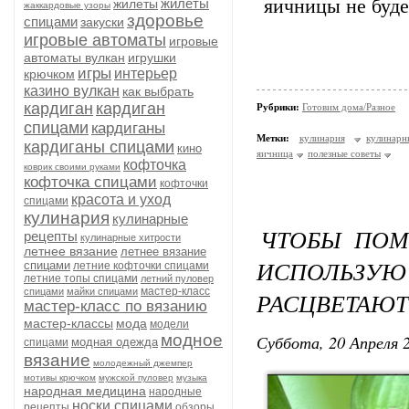
жилеты
яичницы не буде
жилеты
жаккардовые узоры
здоровье
спицами
закуски
игровые автоматы
игровые
автоматы вулкан
игрушки
игры
интерьер
крючком
казино вулкан
как выбрать
кардиган
кардиган
Рубрики:
Готовим дома/Разное
спицами
кардиганы
Метки:
кулинария
кулинар
кардиганы спицами
кино
яичница
полезные советы
кофточка
коврик своими руками
кофточка спицами
кофточки
красота и уход
спицами
кулинария
кулинарные
ЧТОБЫ ПОМ
рецепты
кулинарные хитрости
летнее вязание
летнее вязание
ИСПОЛЬЗУЮ
спицами
летние кофточки спицами
летние топы спицами
летний пуловер
мастер-класс
спицами
майки спицами
РАСЦВЕТАЮТ
мастер-класс по вязанию
мастер-классы
мода
модели
модное
Суббота, 20 Апреля 2
модная одежда
спицами
вязание
молодежный джемпер
мотивы крючком
мужской пуловер
музыка
народная медицина
народные
носки спицами
рецепты
обзоры