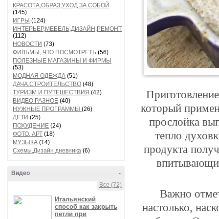
КРАСОТА,ОБРАЗ,УХОД ЗА СОБОЙ
(145)
ИГРЫ
(124)
ИНТЕРЬЕР,МЕБЕЛЬ,ДИЗАЙН,РЕМОНТ
(112)
НОВОСТИ
(73)
ФИЛЬМЫ, ЧТО ПОСМОТРЕТЬ
(56)
ПОЛЕЗНЫЕ МАГАЗИНЫ И ФИРМЫ
(53)
МОДНАЯ ОДЕЖДА
(51)
ДАЧА,СТРОИТЕЛЬСТВО
(48)
Приготовление 
ТУРИЗМ И ПУТЕШЕСТВИЯ
(42)
ВИДЕО РАЗНОЕ
(40)
который применя
НУЖНЫЕ ПРОГРАММЫ
(26)
ДЕТИ
(25)
прослойка вып
ПОХУДЕНИЕ
(24)
тепло духовк
ФОТО, АРТ
(18)
МУЗЫКА
(14)
продукта получ
Схемы,Дизайн дневника
(6)
впитывающим
Видео
-
Все (72)
Важно отмет
Итальянский
настолько, нас
способ как закрыть
петли при