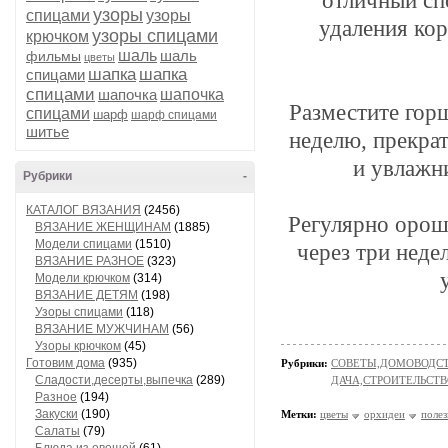
отличный сп
узоры
спицами
узоры
удаления кор
узоры спицами
крючком
шаль
шаль
фильмы
цветы
шапка
шапка
спицами
спицами
шапочка
шапочка
Разместите горш
спицами
шарф
шарф спицами
шитье
неделю, прекрат
и увлажн
Рубрики
-
КАТАЛОГ ВЯЗАНИЯ
(2456)
Регулярно орош
ВЯЗАНИЕ ЖЕНЩИНАМ
(1885)
Модели спицами
(1510)
через три неде
ВЯЗАНИЕ РАЗНОЕ
(323)
Модели крючком
(314)
ВЯЗАНИЕ ДЕТЯМ
(198)
Узоры спицами
(118)
ВЯЗАНИЕ МУЖЧИНАМ
(56)
Узоры крючком
(45)
Готовим дома
(935)
Рубрики:
СОВЕТЫ,ДОМОВОДС
Сладости,десерты,выпечка
(289)
ДАЧА,СТРОИТЕЛЬСТ
Разное
(194)
Закуски
(190)
Метки:
цветы
орхидеи
полез
Салаты
(79)