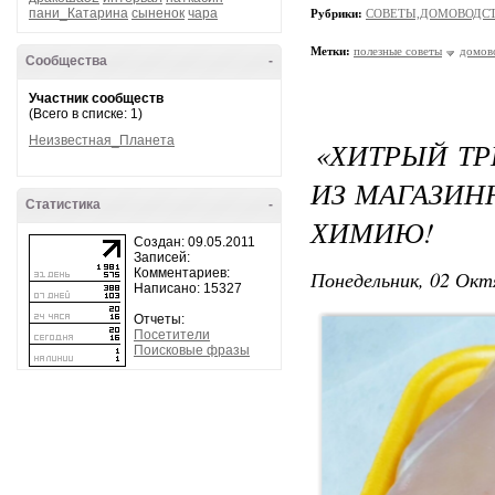
пани_Катарина
сыненок
чара
Рубрики:
СОВЕТЫ,ДОМОВОДС
Метки:
полезные советы
домов
Сообщества
-
Участник сообществ
(Всего в списке: 1)
Неизвестная_Планета
«ХИТРЫЙ Т
ИЗ МАГАЗИН
Статистика
-
ХИМИЮ!
Создан: 09.05.2011
Записей:
Комментариев:
Понедельник, 02 Окт
Написано: 15327
Отчеты:
Посетители
Поисковые фразы