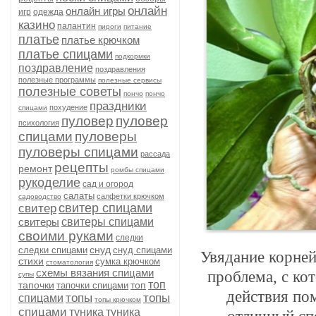
онлайн
онлайн игры
игр
одежда
казино
палантин
пироги
питание
платье
платье крючком
платье спицами
подкормки
поздравление
поздравления
полезные программы
полезные сервисы
полезные советы
пончо
пончо
праздники
похудение
спицами
пуловер
пуловер
психология
спицами
пуловеры
пуловеры спицами
рассада
рецепты
ремонт
ромбы спицами
рукоделие
сад и огород
салаты
салфетки крючком
садоводство
свитер спицами
свитер
свитеры
свитеры спицами
своими руками
следки
снуд
следки спицами
снуд спицами
Увядание корней
стихи
сумка крючком
стоматология
схемы вязания спицами
проблема, с ко
супы
топ
тапочки
топ
тапочки спицами
действия пом
топы
топы
спицами
топы крючком
спицами
туника
туника