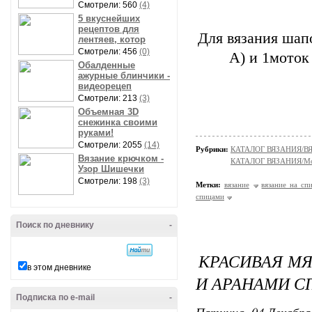
Смотрели: 560
(4)
5 вкуснейших
рецептов для
Для вязания шапо
лентяев, котор
Смотрели: 456
(0)
А) и 1моток 
Обалденные
ажурные блинчики -
видеорецеп
Смотрели: 213
(3)
Объемная 3D
снежинка своими
руками!
Смотрели: 2055
(14)
Рубрики:
КАТАЛОГ ВЯЗАНИЯ/
Вязание крючком -
КАТАЛОГ ВЯЗАНИЯ/Мо
Узор Шишечки
Смотрели: 198
(3)
Метки:
вязание
вязание на сп
спицами
Поиск по дневнику
-
КРАСИВАЯ М
в этом дневнике
И АРАНАМИ 
Подписка по e-mail
-
Пятница, 04 Декабря 