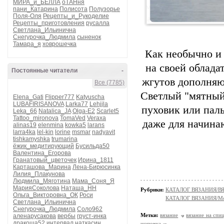
МИРА_и_БЕЛЛА
оТАНня
пани_Катарина
Полисота
Полузорье
Поля-Оля
Рецепты_и_Рукоделие
Рецепты_приготовления
русалла
Светлана_Ильинична
Снегурочка_Людмила
сыненок
Тамара_я
ховрошечка
Как необычно и
на своей облад
Постоянные читатели
-
жгутов дополняю
Все (7785)
Светлый "мятный
Elena_Gati
Flipper777
Katyuscha
LUBAFIRISANOVA
Larka77
Lehjjla
пуховик или паль
Leka_66
Natalica_JA
Olga-E2
Scarlet5
Tattoo_mironova
TomaVed
Veraxa
даже для начина
alinas19
elenmina
kowka5
larans
larra4ka
lel-kin
lorine
msmar
nadyavit
tishkamyshka
trumarina
ёжик_медитирующий
Бусильда50
Валентина_Егорова
Гранатовый_цветочек
Ирина_1811
Карташова_Марина
Лена-Бирюсинка
Лилия_Плакунова
Людмила_Мяготина
Мама_Соня_Я
МарияСоколова
Наташа_НН
Рубрики:
КАТАЛОГ ВЯЗАНИЯ/
Ольга_Викторовна_ОК
Роси
КАТАЛОГ ВЯЗАНИЯ/Мо
Светлана_Ильинична
Снегурочка_Людмила
Соло962
Метки:
вязание
вязание на спи
аленарусакова
вербы
груст-инка
дракоша52
интервал
наткасин
шапочка