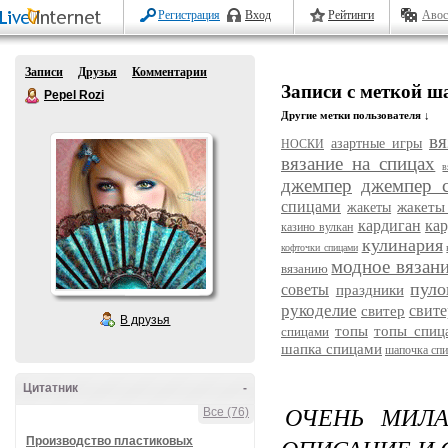
Регистрация
Вход
Рейтинги
Авос
Записи
Друзья
Комментарии
Записи с меткой ш
Pepel Rozi
Другие метки пользователя ↓
вя
азартные игры
НОСКИ
вязание на спицах
в
джемпер
джемпер 
спицами
жакеты
жакеты
кардиган
ка
казино вулкан
кулинария
кофточки спицами
модное вязан
вязанию
пуло
советы
праздники
рукоделие
свит
свитер
В друзья
топы
топы спиц
спицами
шапка спицами
шапочка сп
Цитатник
-
ОЧЕНЬ МИЛА
Все (76)
Производство пластиковых