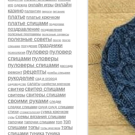
онлайн
онлайн игры
игр
одежда
казино
палантин
пироги
питание
платье
платье крючком
платье спицами
подкормки
поздравление
поздравления
полезные программы
полезные сервисы
полезные советы
пончо
пончо
праздники
похудение
спицами
пуловер
пуловер
психология
спицами
пуловеры
пуловеры спицами
рассада
рецепты
ремонт
ромбы спицами
рукоделие
сад и огород
салаты
салфетки крючком
садоводство
свитер спицами
свитер
свитеры
свитеры спицами
своими руками
следки
снуд
следки спицами
снуд спицами
стихи
сумка крючком
стоматология
схемы вязания спицами
супы
топ
тапочки
топ
тапочки спицами
топы
топы
спицами
топы крючком
спицами
туника
туника