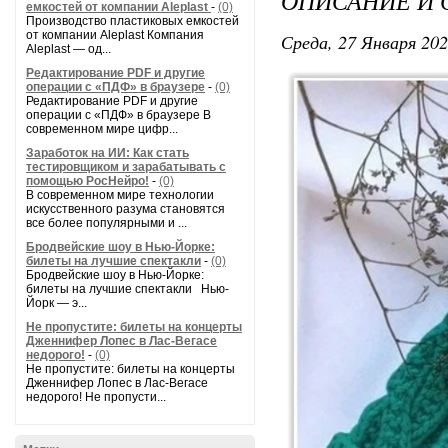
ОПИСАНИЕ И 
емкостей от компании Aleplast
-
(0)
Производство пластиковых емкостей
от компании Aleplast Компания
Среда, 27 Января 202
Aleplast — од...
Редактирование PDF и другие
операции с «ПДФ» в браузере
-
(0)
Редактирование PDF и другие
операции с «ПДФ» в браузере В
современном мире цифр...
Заработок на ИИ: Как стать
тестировщиком и зарабатывать с
помощью РосНейро!
-
(0)
В современном мире технологии
искусственного разума становятся
все более популярными и ...
Бродвейские шоу в Нью-Йорке:
билеты на лучшие спектакли
-
(0)
Бродвейские шоу в Нью-Йорке:
билеты на лучшие спектакли Нью-
Йорк — э...
Не пропустите: билеты на концерты
Дженнифер Лопес в Лас-Вегасе
недорого!
-
(0)
Не пропустите: билеты на концерты
Дженнифер Лопес в Лас-Вегасе
недорого! Не пропусти...