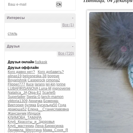
Интересы
-
Все (1)
стиль
Друзья
-
Все (720)
Друзья онлайн
fialkask
Друзья оффлайн
Кого давно нет?
Кого добавить?
alinas19
belosneska-38
bogsve
Boyarishnik
Casperock
cimona2
Flipper777
Iluce
larans
lel-kin
lorine
LUBAFIRISANOVA
Luna-M
mgnovenie
Natalica_JA
Olga-E2
Scarlet5
Supertatler
Sweta-G
tanch-mamon
viktoria1309
Арничка
Боженка-
Виктория
буляка
Бусильда50
Года
дракоша52
Елена__Станиславовна
Жансанчик
Ирушок
КЛИМОВА_ТАМАРА
Клуб_Красоты_и_Здоровья
Клуб_мастериц
Лена-Бирюсинка
Людмила_Мяготина
Мама_Соня_Я