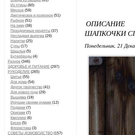
Блюда из овощей
(61)
Из птицы
(60)
Мясное
(59)
Диетическое и полезное
(51)
Рыбное
(51)
ОПИСАНИЕ
На зиму
(38)
ШАПКОЧКИ СП
Праздничные рецепты
(37)
Несладкая выпечка
(29)
Напитки
(25)
Понедельник, 21 Дека
Супы
(17)
Шашлык
(5)
Бутерброды
(4)
Разное
(346)
ЗДОРОВЬЕ И ПИТАНИЕ
(297)
РУКОДЕЛИЕ
(265)
Шитье
(55)
Для дома
(54)
Другое творчество
(41)
Для нового года
(29)
Вышивка
(18)
Игрушки своими руками
(12)
Подарки
(7)
Оригами
(7)
Квиллинг
(6)
Бисер
(5)
Флористика
(3)
СОВЕТЫ,ДОМОВОДСТВО
(157)