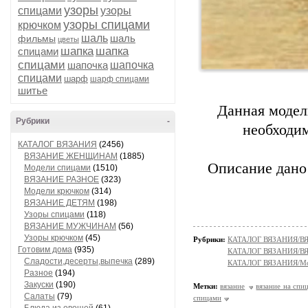
узоры
спицами
узоры
узоры спицами
крючком
шаль
шаль
фильмы
цветы
шапка
шапка
спицами
спицами
шапочка
шапочка
спицами
шарф
шарф спицами
шитье
Данная модел
Рубрики
-
необходим
КАТАЛОГ ВЯЗАНИЯ
(2456)
ВЯЗАНИЕ ЖЕНЩИНАМ
(1885)
Описание дано 
Модели спицами
(1510)
ВЯЗАНИЕ РАЗНОЕ
(323)
Модели крючком
(314)
ВЯЗАНИЕ ДЕТЯМ
(198)
Узоры спицами
(118)
ВЯЗАНИЕ МУЖЧИНАМ
(56)
Узоры крючком
(45)
Рубрики:
КАТАЛОГ ВЯЗАНИЯ/
Готовим дома
(935)
КАТАЛОГ ВЯЗАНИЯ/
Сладости,десерты,выпечка
(289)
КАТАЛОГ ВЯЗАНИЯ/Мо
Разное
(194)
Закуски
(190)
Метки:
вязание
вязание на спи
Салаты
(79)
спицами