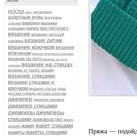
Метки
-
НОСКИ
автомобили
авто
азартные игры
безрукавка
варежки
варежки
спицами
видео мастер-класс
спицами
вязание
вязание детской
вязание детям
одежды
вязание крючком
вязание
мужчинам
вязание мужчинам спицами
вязание на лето
вязание на лето
вязание на спицах
спицами
вязание от дропс дизайн
вязание спицами
вязание спицами и
крючком
вязаное платье
дача
детская одежда
детская шапочка
джемпер
джемпер крючком
джемпер спицами
джемперы
джемперы
спицами
домоводство
дропс
жакет спицами
жакет
дизайн
Пряжа — подойдё
жакеты спицами
жакеты