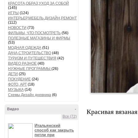
КРАСОТА,ОБРАЗ,УХОД ЗА СОБОЙ
(145)
ИГРЫ
(124)
ИНТЕРЬЕР,МЕБЕЛЬ,ДИЗАЙН,РЕМОНТ
(112)
НОВОСТИ
(73)
ФИЛЬМЫ, ЧТО ПОСМОТРЕТЬ
(56)
ПОЛЕЗНЫЕ МАГАЗИНЫ И ФИРМЫ
(53)
МОДНАЯ ОДЕЖДА
(51)
ДАЧА,СТРОИТЕЛЬСТВО
(48)
ТУРИЗМ И ПУТЕШЕСТВИЯ
(42)
ВИДЕО РАЗНОЕ
(40)
НУЖНЫЕ ПРОГРАММЫ
(26)
ДЕТИ
(25)
ПОХУДЕНИЕ
(24)
ФОТО, АРТ
(18)
МУЗЫКА
(14)
Схемы,Дизайн дневника
(6)
Видео
-
Красивая вязана
Все (72)
Итальянский
способ как закрыть
петли при