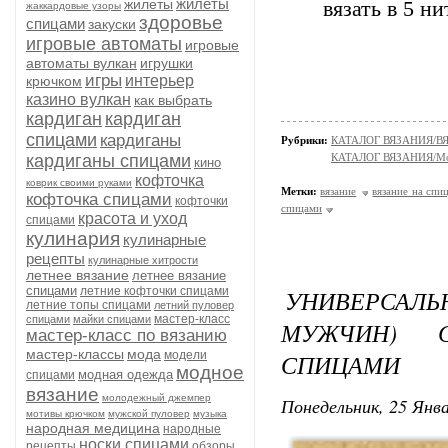
жилеты
жилеты
вязать в 5 ни
жаккардовые узоры
здоровье
спицами
закуски
игровые автоматы
игровые
автоматы вулкан
игрушки
игры
интерьер
крючком
казино вулкан
как выбрать
кардиган
кардиган
спицами
кардиганы
Рубрики:
КАТАЛОГ ВЯЗАНИЯ/
кардиганы спицами
КАТАЛОГ ВЯЗАНИЯ/Мо
кино
кофточка
коврик своими руками
Метки:
вязание
вязание на спи
кофточка спицами
кофточки
спицами
красота и уход
спицами
кулинария
кулинарные
рецепты
кулинарные хитрости
летнее вязание
летнее вязание
спицами
летние кофточки спицами
УНИВЕРСАЛЬ
летние топы спицами
летний пуловер
мастер-класс
спицами
майки спицами
МУЖЧИН) 
мастер-класс по вязанию
мастер-классы
мода
модели
СПИЦАМИ
модное
модная одежда
спицами
вязание
молодежный джемпер
Понедельник, 25 Янва
мотивы крючком
мужской пуловер
музыка
народная медицина
народные
носки спицами
рецепты
обзоры