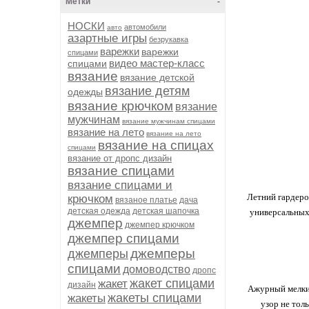
Метки
-
НОСКИ
автомобили
авто
азартные игры
безрукавка
варежки
варежки
спицами
видео мастер-класс
спицами
вязание
вязание детской
вязание детям
одежды
вязание крючком
вязание
мужчинам
вязание мужчинам спицами
вязание на лето
вязание на лето
вязание на спицах
спицами
вязание от дропс дизайн
вязание спицами
вязание спицами и
Летний гардероб
крючком
вязаное платье
дача
детская одежда
детская шапочка
универсальных 
джемпер
джемпер крючком
джемпер спицами
джемперы
джемперы
спицами
домоводство
дропс
жакет спицами
жакет
дизайн
Ажурный мелкий
жакеты спицами
жакеты
узор не тол