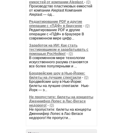
емкостей от компании Aleplast
-
(0)
Производство пластиковых емкостей
от компании Aleplast Компания
Aleplast — од...
Редактирование PDF и другие
операции с «ПДФ» в браузере
-
(0)
Редактирование PDF и другие
операции с «ПДФ» в браузере В
современном мире цифр...
Заработок на ИИ: Как стать
тестировщиком и зарабатывать с
помощью РосНейро!
-
(0)
В современном мире технологии
искусственного разума становятся
все более популярными и ...
Бродвейские шоу в Нью-Йорке:
билеты на лучшие спектакли
-
(0)
Бродвейские шоу в Нью-Йорке:
билеты на лучшие спектакли Нью-
Йорк — э...
Не пропустите: билеты на концерты
Дженнифер Лопес в Лас-Вегасе
недорого!
-
(0)
Не пропустите: билеты на концерты
Дженнифер Лопес в Лас-Вегасе
недорого! Не пропусти...