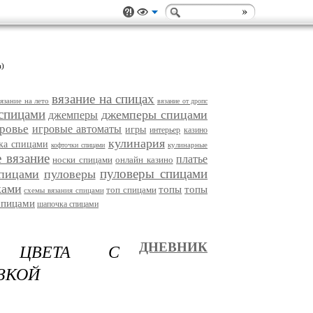
а)
вязание на спицах
вязание на лето
вязание от дропс
спицами
джемперы спицами
джемперы
ровье
игровые автоматы
игры
интерьер
казино
кулинария
ка спицами
кулинарные
кофточки спицами
 вязание
платье
носки спицами
онлайн казино
пуловеры спицами
спицами
пуловеры
ками
топы
топы
топ спицами
схемы вязания спицами
спицами
шапочка спицами
О ЦВЕТА С
ДНЕВНИК
ЗКОЙ