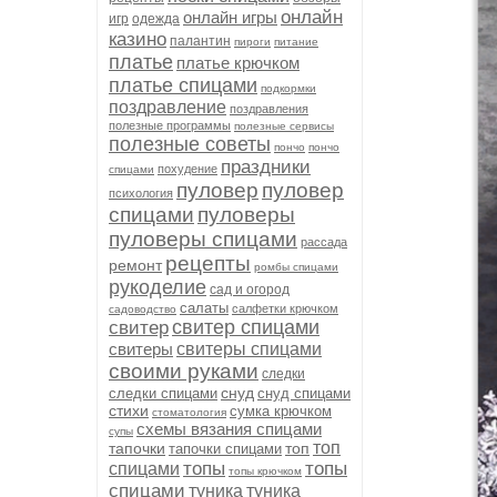
онлайн
онлайн игры
игр
одежда
казино
палантин
пироги
питание
платье
платье крючком
платье спицами
подкормки
поздравление
поздравления
полезные программы
полезные сервисы
полезные советы
пончо
пончо
праздники
похудение
спицами
пуловер
пуловер
психология
спицами
пуловеры
пуловеры спицами
рассада
рецепты
ремонт
ромбы спицами
рукоделие
сад и огород
салаты
салфетки крючком
садоводство
свитер спицами
свитер
свитеры
свитеры спицами
своими руками
следки
снуд
следки спицами
снуд спицами
стихи
сумка крючком
стоматология
схемы вязания спицами
супы
топ
тапочки
топ
тапочки спицами
топы
топы
спицами
топы крючком
спицами
туника
туника