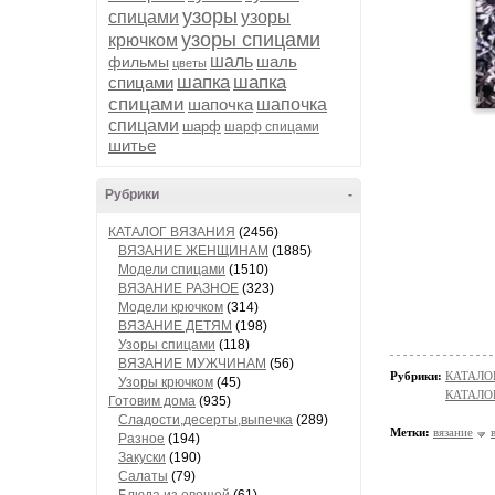
узоры
спицами
узоры
узоры спицами
крючком
шаль
шаль
фильмы
цветы
шапка
шапка
спицами
спицами
шапочка
шапочка
спицами
шарф
шарф спицами
шитье
Рубрики
-
КАТАЛОГ ВЯЗАНИЯ
(2456)
ВЯЗАНИЕ ЖЕНЩИНАМ
(1885)
Модели спицами
(1510)
ВЯЗАНИЕ РАЗНОЕ
(323)
Модели крючком
(314)
ВЯЗАНИЕ ДЕТЯМ
(198)
Узоры спицами
(118)
ВЯЗАНИЕ МУЖЧИНАМ
(56)
Рубрики:
КАТАЛО
Узоры крючком
(45)
КАТАЛОГ
Готовим дома
(935)
Сладости,десерты,выпечка
(289)
Метки:
вязание
Разное
(194)
Закуски
(190)
Салаты
(79)