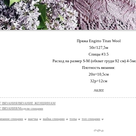
Пряжа Engitto Titan Wool
50г/127,5м
Спицы #3.5
Расход на размер S-M (обхват груди 92 см) 4-5мо
Плотность вязания:
20п=10,5см
32р=12см
далее
Г ВЯЗАНИЯ/ВЯЗАНИЕ ЖЕНЩИНАМ
 ВЯЗАНИЯ/Модели спицами
вязание спицами
маечка
майка спицами
топы
топ спицами