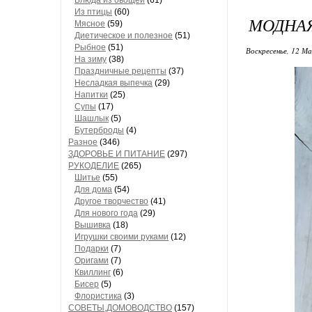
Блюда из овощей
(61)
Из птицы
(60)
МОДНАЯ
Мясное
(59)
Диетическое и полезное
(51)
Рыбное
(51)
Воскресенье, 12 Ма
На зиму
(38)
Праздничные рецепты
(37)
Несладкая выпечка
(29)
Напитки
(25)
Супы
(17)
Шашлык
(5)
Бутерброды
(4)
Разное
(346)
ЗДОРОВЬЕ И ПИТАНИЕ
(297)
РУКОДЕЛИЕ
(265)
Шитье
(55)
Для дома
(54)
Другое творчество
(41)
Для нового года
(29)
Вышивка
(18)
Игрушки своими руками
(12)
Подарки
(7)
Оригами
(7)
Квиллинг
(6)
Бисер
(5)
Флористика
(3)
СОВЕТЫ,ДОМОВОДСТВО
(157)