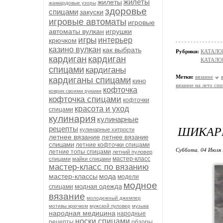
жилеты
жилеты
жаккардовые узоры
здоровье
спицами
закуски
игровые автоматы
игровые
автоматы вулкан
игрушки
игры
интерьер
крючком
казино вулкан
как выбрать
Рубрики:
КАТАЛО
кардиган
кардиган
КАТАЛОГ
спицами
кардиганы
Метки:
вязание
кардиганы спицами
кино
вязание на лето сп
кофточка
коврик своими руками
кофточка спицами
кофточки
красота и уход
спицами
кулинария
кулинарные
ШИКАР
рецепты
кулинарные хитрости
летнее вязание
летнее вязание
спицами
летние кофточки спицами
Суббота, 04 Июля 
летние топы спицами
летний пуловер
мастер-класс
спицами
майки спицами
мастер-класс по вязанию
мастер-классы
мода
модели
модное
модная одежда
спицами
вязание
молодежный джемпер
мотивы крючком
мужской пуловер
музыка
народная медицина
народные
носки спицами
рецепты
обзоры