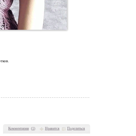
тков.
Комментарии
(
1
)
Нравится
Поделиться