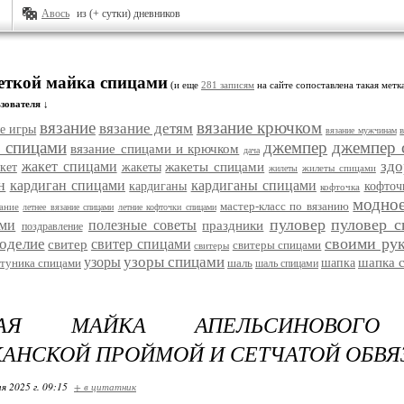
Авось
из (+ сутки) дневников
меткой майка спицами
(и еще
281 записям
на сайте сопоставлена такая метк
зователя ↓
вязание
вязание крючком
вязание детям
е игры
вязание мужчинам
е спицами
джемпер
джемпер 
вязание спицами и крючком
дача
здо
жакет спицами
жакеты спицами
кет
жакеты
жилеты спицами
жилеты
н
кардиган спицами
кардиганы спицами
кардиганы
кофточ
кофточка
модное
мастер-класс по вязанию
зание
летнее вязание спицами
летние кофточки спицами
пуловер
пуловер 
ами
полезные советы
праздники
поздравление
своими ру
оделие
свитер спицами
свитер
свитеры спицами
свитеры
узоры спицами
узоры
шапка 
туника спицами
шаль
шапка
шаль спицами
НАЯ МАЙКА АПЕЛЬСИНОВОГ
АНСКОЙ ПРОЙМОЙ И СЕТЧАТОЙ ОБВЯ
я 2025 г. 09:15
+ в цитатник