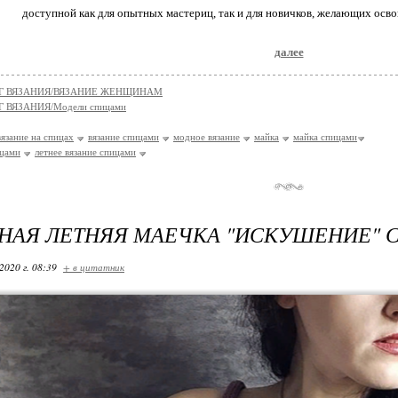
доступной как для опытных мастериц, так и для новичков, желающих осво
далее
Г ВЯЗАНИЯ/ВЯЗАНИЕ ЖЕНЩИНАМ
 ВЯЗАНИЯ/Модели спицами
вязание на спицах
вязание спицами
модное вязание
майка
майка спицами
ицами
летнее вязание спицами
НАЯ ЛЕТНЯЯ МАЕЧКА "ИСКУШЕНИЕ" 
2020 г. 08:39
+ в цитатник