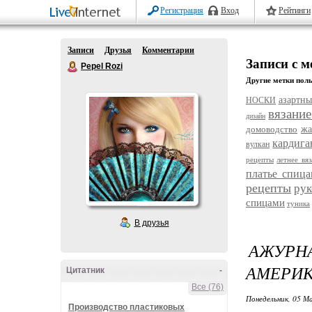
Регистрация
Вход
Рейтинги
Записи
Друзья
Комментарии
Записи с 
Pepel Rozi
Другие метки поль
азартны
НОСКИ
вязани
дизайн
домоводство
жа
кардига
вулкан
рецепты
летнее вя
платье спиц
рецепты
рук
спицами
туника
В друзья
АЖУР
АМЕРИК
Цитатник
-
Все (76)
Понедельник, 05 Ма
Производство пластиковых