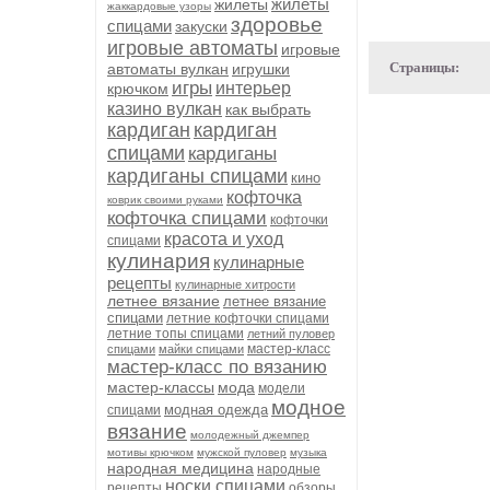
жилеты
жилеты
жаккардовые узоры
здоровье
спицами
закуски
игровые автоматы
игровые
Страницы:
автоматы вулкан
игрушки
игры
интерьер
крючком
казино вулкан
как выбрать
кардиган
кардиган
спицами
кардиганы
кардиганы спицами
кино
кофточка
коврик своими руками
кофточка спицами
кофточки
красота и уход
спицами
кулинария
кулинарные
рецепты
кулинарные хитрости
летнее вязание
летнее вязание
спицами
летние кофточки спицами
летние топы спицами
летний пуловер
мастер-класс
спицами
майки спицами
мастер-класс по вязанию
мастер-классы
мода
модели
модное
модная одежда
спицами
вязание
молодежный джемпер
мотивы крючком
мужской пуловер
музыка
народная медицина
народные
носки спицами
рецепты
обзоры