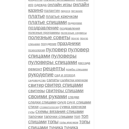
онлайн
онлайн игры
игр
одежда
казино
палантин
пироги
питание
платье
платье крючком
платье спицами
подкормки
поздравление
поздравления
полезные программы
полезные сервисы
полезные советы
пончо
пончо
праздники
похудение
спицами
пуловер
пуловер
психология
спицами
пуловеры
пуловеры спицами
рассада
рецепты
ремонт
ромбы спицами
рукоделие
сад и огород
салаты
салфетки крючком
садоводство
свитер спицами
свитер
свитеры
свитеры спицами
своими руками
следки
снуд
следки спицами
снуд спицами
стихи
сумка крючком
стоматология
схемы вязания спицами
супы
топ
тапочки
топ
тапочки спицами
топы
топы
спицами
топы крючком
спицами
туника
туника