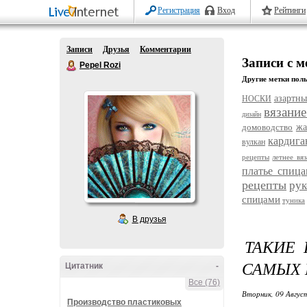
Регистрация
Вход
Рейтинги
Записи
Друзья
Комментарии
Записи с 
Pepel Rozi
Другие метки поль
азартны
НОСКИ
вязани
дизайн
домоводство
жа
кардига
вулкан
рецепты
летнее вя
платье спиц
рецепты
рук
спицами
туника
В друзья
ТАКИЕ 
САМЫХ 
Цитатник
-
Все (76)
Вторник, 09 Авгус
Производство пластиковых