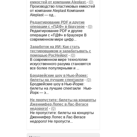
емкостей от компании Aleplast
-
(0)
Производство пластиковых емкостей
от компании Aleplast Компания
Aleplast — од...
Редактирование PDF и другие
операции с «ПДФ» в браузере
-
(0)
Редактирование PDF и другие
операции с «ПДФ» в браузере В
современном мире цифр...
Заработок на ИИ: Как стать
тестировщиком и зарабатывать с
помощью РосНейро!
-
(0)
В современном мире технологии
искусственного разума становятся
все более популярными и ...
Бродвейские шоу в Нью-Йорке:
билеты на лучшие спектакли
-
(0)
Бродвейские шоу в Нью-Йорке:
билеты на лучшие спектакли Нью-
Йорк — э...
Не пропустите: билеты на концерты
Дженнифер Лопес в Лас-Вегасе
недорого!
-
(0)
Не пропустите: билеты на концерты
Дженнифер Лопес в Лас-Вегасе
недорого! Не пропусти...