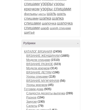
узоры
спицами
узоры
узоры спицами
крючком
шаль
шаль
фильмы
цветы
шапка
шапка
спицами
спицами
шапочка
шапочка
спицами
шарф
шарф спицами
шитье
Рубрики
-
КАТАЛОГ ВЯЗАНИЯ
(2456)
ВЯЗАНИЕ ЖЕНЩИНАМ
(1885)
Модели спицами
(1510)
ВЯЗАНИЕ РАЗНОЕ
(323)
Модели крючком
(314)
ВЯЗАНИЕ ДЕТЯМ
(198)
Узоры спицами
(118)
ВЯЗАНИЕ МУЖЧИНАМ
(56)
Узоры крючком
(45)
Готовим дома
(935)
Сладости,десерты,выпечка
(289)
Разное
(194)
Закуски
(190)
Салаты
(79)