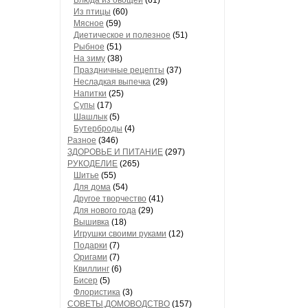
Блюда из овощей
(61)
Из птицы
(60)
Мясное
(59)
Диетическое и полезное
(51)
Рыбное
(51)
На зиму
(38)
Праздничные рецепты
(37)
Несладкая выпечка
(29)
Напитки
(25)
Супы
(17)
Шашлык
(5)
Бутерброды
(4)
Разное
(346)
ЗДОРОВЬЕ И ПИТАНИЕ
(297)
РУКОДЕЛИЕ
(265)
Шитье
(55)
Для дома
(54)
Другое творчество
(41)
Для нового года
(29)
Вышивка
(18)
Игрушки своими руками
(12)
Подарки
(7)
Оригами
(7)
Квиллинг
(6)
Бисер
(5)
Флористика
(3)
СОВЕТЫ,ДОМОВОДСТВО
(157)