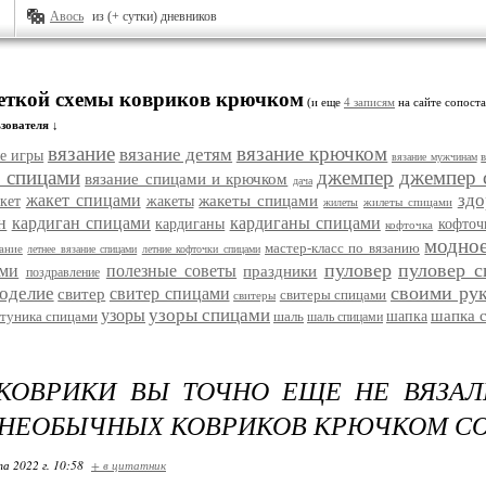
Авось
из (+ сутки) дневников
меткой схемы ковриков крючком
(и еще
4 записям
на сайте сопоста
зователя ↓
вязание
вязание крючком
вязание детям
е игры
вязание мужчинам
е спицами
джемпер
джемпер 
вязание спицами и крючком
дача
здо
жакет спицами
жакеты спицами
кет
жакеты
жилеты спицами
жилеты
н
кардиган спицами
кардиганы спицами
кардиганы
кофточ
кофточка
модное
мастер-класс по вязанию
зание
летнее вязание спицами
летние кофточки спицами
пуловер
пуловер 
ами
полезные советы
праздники
поздравление
своими ру
оделие
свитер спицами
свитер
свитеры спицами
свитеры
узоры спицами
узоры
шапка 
туника спицами
шаль
шапка
шаль спицами
КОВРИКИ ВЫ ТОЧНО ЕЩЕ НЕ ВЯЗАЛ
НЕОБЫЧНЫХ КОВРИКОВ КРЮЧКОМ СО
та 2022 г. 10:58
+ в цитатник