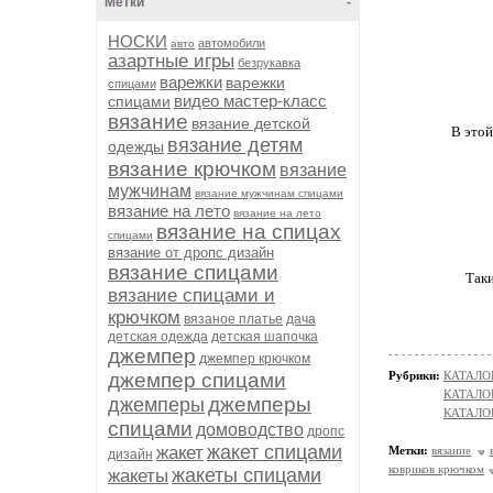
Метки
-
НОСКИ
автомобили
авто
азартные игры
безрукавка
варежки
варежки
спицами
видео мастер-класс
спицами
вязание
вязание детской
В этой
вязание детям
одежды
вязание крючком
вязание
мужчинам
вязание мужчинам спицами
вязание на лето
вязание на лето
вязание на спицах
спицами
вязание от дропс дизайн
вязание спицами
Таки
вязание спицами и
крючком
вязаное платье
дача
детская одежда
детская шапочка
джемпер
джемпер крючком
джемпер спицами
Рубрики:
КАТАЛО
КАТАЛО
джемперы
джемперы
КАТАЛОГ
спицами
домоводство
дропс
жакет спицами
жакет
Метки:
вязание
дизайн
ковриков крючком
жакеты спицами
жакеты