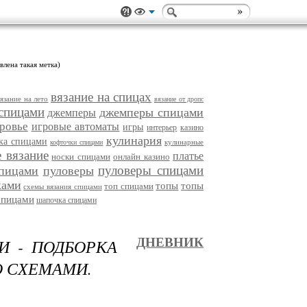
влена такая метка)
вязание на спицах
вязание на лето
вязание от дропс
спицами
джемперы спицами
джемперы
ровье
игровые автоматы
игры
интерьер
казино
кулинария
ка спицами
кулинарные
кофточки спицами
 вязание
платье
носки спицами
онлайн казино
пуловеры спицами
спицами
пуловеры
ками
топы
топы
топ спицами
схемы вязания спицами
спицами
шапочка спицами
И - ПОДБОРКА
ДНЕВНИК
 СХЕМАМИ.