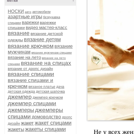
Метки
-
НОСКИ
автомобили
авто
азартные игры
безрукавка
варежки
варежки
спицами
видео мастер-класс
спицами
вязание
вязание детской
вязание детям
одежды
вязание крючком
вязание
мужчинам
вязание мужчинам спицами
вязание на лето
вязание на лето
вязание на спицах
спицами
вязание от дропс дизайн
вязание спицами
вязание спицами и
крючком
вязаное платье
дача
детская одежда
детская шапочка
джемпер
джемпер крючком
джемпер спицами
джемперы
джемперы
спицами
домоводство
дропс
жакет спицами
жакет
дизайн
жакеты спицами
жакеты
Не у всех же