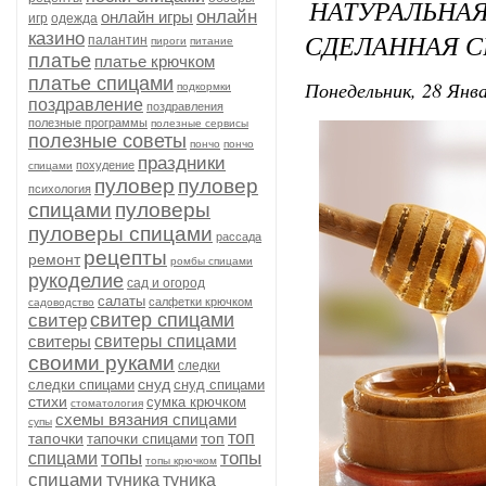
НАТУРАЛЬ
онлайн
онлайн игры
игр
одежда
СДЕЛАННАЯ С
казино
палантин
пироги
питание
платье
платье крючком
платье спицами
Понедельник, 28 Янва
подкормки
поздравление
поздравления
полезные программы
полезные сервисы
полезные советы
пончо
пончо
праздники
похудение
спицами
пуловер
пуловер
психология
спицами
пуловеры
пуловеры спицами
рассада
рецепты
ремонт
ромбы спицами
рукоделие
сад и огород
салаты
салфетки крючком
садоводство
свитер спицами
свитер
свитеры
свитеры спицами
своими руками
следки
снуд
следки спицами
снуд спицами
стихи
сумка крючком
стоматология
схемы вязания спицами
супы
топ
тапочки
топ
тапочки спицами
топы
топы
спицами
топы крючком
спицами
туника
туника