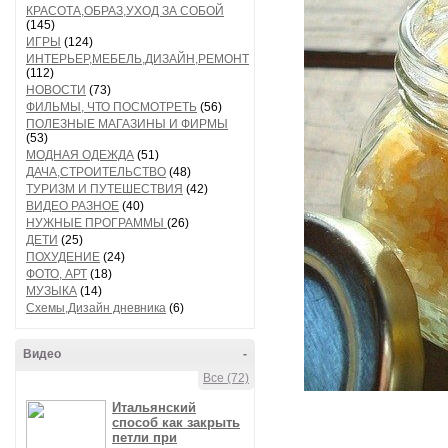
КРАСОТА,ОБРАЗ,УХОД ЗА СОБОЙ
(145)
ИГРЫ
(124)
ИНТЕРЬЕР,МЕБЕЛЬ,ДИЗАЙН,РЕМОНТ
(112)
НОВОСТИ
(73)
ФИЛЬМЫ, ЧТО ПОСМОТРЕТЬ
(56)
ПОЛЕЗНЫЕ МАГАЗИНЫ И ФИРМЫ
(53)
МОДНАЯ ОДЕЖДА
(51)
ДАЧА,СТРОИТЕЛЬСТВО
(48)
ТУРИЗМ И ПУТЕШЕСТВИЯ
(42)
ВИДЕО РАЗНОЕ
(40)
НУЖНЫЕ ПРОГРАММЫ
(26)
ДЕТИ
(25)
ПОХУДЕНИЕ
(24)
ФОТО, АРТ
(18)
МУЗЫКА
(14)
Схемы,Дизайн дневника
(6)
Видео
-
Все (72)
Итальянский
способ как закрыть
петли при