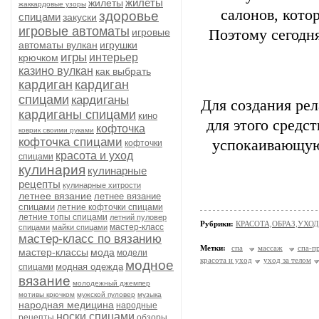
жилеты
жилеты
жаккардовые узоры
салонов, кото
здоровье
спицами
закуски
игровые автоматы
игровые
Поэтому сегодн
автоматы вулкан
игрушки
игры
интерьер
крючком
казино вулкан
как выбрать
кардиган
кардиган
спицами
кардиганы
Для создания ре
кардиганы спицами
кино
для этого средс
кофточка
коврик своими руками
кофточка спицами
успокаивающую 
кофточки
красота и уход
спицами
кулинария
кулинарные
рецепты
кулинарные хитрости
летнее вязание
летнее вязание
спицами
летние кофточки спицами
летние топы спицами
летний пуловер
Рубрики:
КРАСОТА,ОБРАЗ,УХОД
мастер-класс
спицами
майки спицами
мастер-класс по вязанию
Метки:
спа
массаж
спа-п
мастер-классы
мода
модели
красота и уход
уход за телом
модное
модная одежда
спицами
вязание
молодежный джемпер
мотивы крючком
мужской пуловер
музыка
народная медицина
народные
носки спицами
рецепты
обзоры