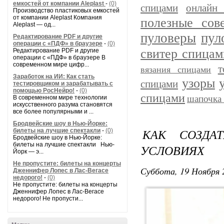
емкостей от компании Aleplast
-
(0)
спицами
онлайн 
Производство пластиковых емкостей
от компании Aleplast Компания
полезные сов
Aleplast — од...
пуловеры
пул
Редактирование PDF и другие
операции с «ПДФ» в браузере
-
(0)
свитер спицам
Редактирование PDF и другие
операции с «ПДФ» в браузере В
современном мире цифр...
т
вязания спицами
Заработок на ИИ: Как стать
узоры
спицами
тестировщиком и зарабатывать с
помощью РосНейро!
-
(0)
спицами
шапочка
В современном мире технологии
искусственного разума становятся
все более популярными и ...
Бродвейские шоу в Нью-Йорке:
КАК СОЗДА
билеты на лучшие спектакли
-
(0)
Бродвейские шоу в Нью-Йорке:
билеты на лучшие спектакли Нью-
УСЛОВИЯХ
Йорк — э...
Не пропустите: билеты на концерты
Суббота, 19 Ноября 
Дженнифер Лопес в Лас-Вегасе
недорого!
-
(0)
Не пропустите: билеты на концерты
Дженнифер Лопес в Лас-Вегасе
недорого! Не пропусти...