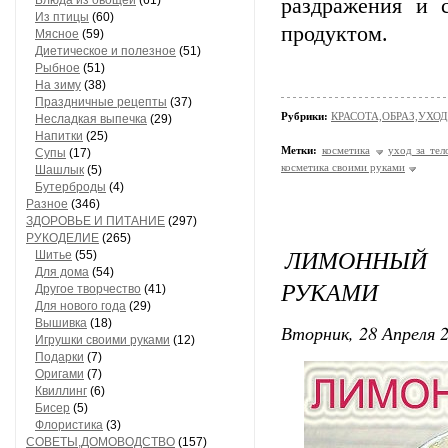
Блюда из овощей
(61)
раздражения и 
Из птицы
(60)
продуктом.
Мясное
(59)
Диетическое и полезное
(51)
Рыбное
(51)
На зиму
(38)
Праздничные рецепты
(37)
Рубрики:
КРАСОТА,ОБРАЗ,УХОД
Несладкая выпечка
(29)
Напитки
(25)
Метки:
косметика
уход за тел
Супы
(17)
косметика своими руками
Шашлык
(5)
Бутерброды
(4)
Разное
(346)
ЗДОРОВЬЕ И ПИТАНИЕ
(297)
РУКОДЕЛИЕ
(265)
ЛИМОННЫЙ
Шитье
(55)
Для дома
(54)
РУКАМИ
Другое творчество
(41)
Для нового года
(29)
Вышивка
(18)
Вторник, 28 Апреля 2
Игрушки своими руками
(12)
Подарки
(7)
Оригами
(7)
Квиллинг
(6)
Бисер
(5)
Флористика
(3)
СОВЕТЫ,ДОМОВОДСТВО
(157)