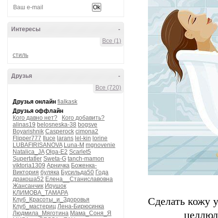
Интересы
-
Все (1)
стиль
Друзья
-
Все (720)
Друзья онлайн
fialkask
Друзья оффлайн
Кого давно нет?
Кого добавить?
alinas19
belosneska-38
bogsve
Boyarishnik
Casperock
cimona2
Flipper777
Iluce
larans
lel-kin
lorine
LUBAFIRISANOVA
Luna-M
mgnovenie
Natalica_JA
Olga-E2
Scarlet5
Supertatler
Sweta-G
tanch-mamon
viktoria1309
Арничка
Боженка-
Виктория
буляка
Бусильда50
Года
дракоша52
Елена__Станиславовна
Жансанчик
Ирушок
КЛИМОВА_ТАМАРА
Сделать кожу у
Клуб_Красоты_и_Здоровья
Клуб_мастериц
Лена-Бирюсинка
целлюл
Людмила_Мяготина
Мама_Соня_Я