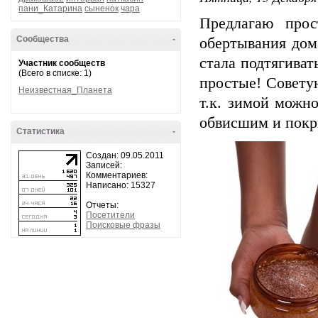
пани_Катарина
сыненок
чара
Предлагаю прос
Сообщества
-
обертывания дом
стала подтягиват
Участник сообществ
(Всего в списке: 1)
простые! Совету
Неизвестная_Планета
т.к. зимой можно
обвисшим и покр
Статистика
-
Создан: 09.05.2011
Записей:
Комментариев:
Написано: 15327
Отчеты:
Посетители
Поисковые фразы