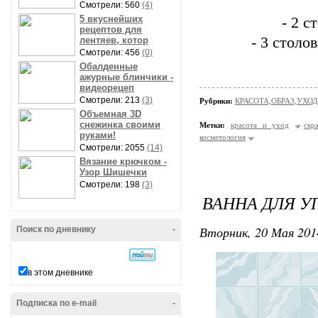
Смотрели: 560
(4)
5 вкуснейших
- 2 с
рецептов для
- 3 столо
лентяев, котор
Смотрели: 456
(0)
Обалденные
ажурные блинчики -
видеорецеп
Смотрели: 213
(3)
Рубрики:
КРАСОТА,ОБРАЗ,УХОД
Объемная 3D
снежинка своими
Метки:
красота и уход
скр
руками!
косметология
Смотрели: 2055
(14)
Вязание крючком -
Узор Шишечки
Смотрели: 198
(3)
ВАННА ДЛЯ У
Вторник, 20 Мая 201
Поиск по дневнику
-
в этом дневнике
Подписка по e-mail
-