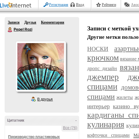
Регистрация
Вход
Рейтинги
Авос
Записи
Друзья
Комментарии
Записи с меткой ух
Pepel Rozi
Другие метки пользо
азартн
НОСКИ
крючком
вязание
вяза
дропс дизайн
джемпер
дж
спицами
домов
спицами
ж
жилеты
В друзья
интерьер
казино ву
кардиганы сп
Цитатник
-
кулинария
кули
Все (76)
м
кофточки спицами
Производство пластиковых