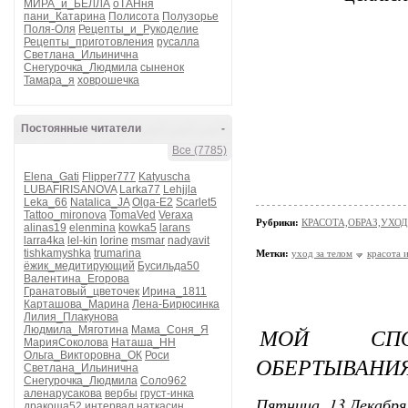
МИРА_и_БЕЛЛА
оТАНня
пани_Катарина
Полисота
Полузорье
Поля-Оля
Рецепты_и_Рукоделие
Рецепты_приготовления
русалла
Светлана_Ильинична
Снегурочка_Людмила
сыненок
Тамара_я
ховрошечка
Постоянные читатели
-
Все (7785)
Elena_Gati
Flipper777
Katyuscha
LUBAFIRISANOVA
Larka77
Lehjjla
Leka_66
Natalica_JA
Olga-E2
Scarlet5
Tattoo_mironova
TomaVed
Veraxa
Рубрики:
КРАСОТА,ОБРАЗ,УХОД
alinas19
elenmina
kowka5
larans
larra4ka
lel-kin
lorine
msmar
nadyavit
tishkamyshka
trumarina
Метки:
уход за телом
красота 
ёжик_медитирующий
Бусильда50
Валентина_Егорова
Гранатовый_цветочек
Ирина_1811
Карташова_Марина
Лена-Бирюсинка
Лилия_Плакунова
МОЙ СПОС
Людмила_Мяготина
Мама_Соня_Я
МарияСоколова
Наташа_НН
Ольга_Викторовна_ОК
Роси
ОБЕРТЫВАНИЯ
Светлана_Ильинична
Снегурочка_Людмила
Соло962
аленарусакова
вербы
груст-инка
Пятница, 13 Декабря 
дракоша52
интервал
наткасин