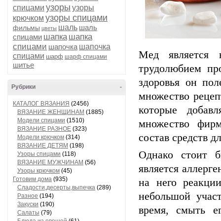
узоры
спицами
узоры
узоры спицами
крючком
шаль
шаль
фильмы
цветы
шапка
шапка
спицами
спицами
шапочка
шапочка
Мед является 
спицами
шарф
шарф спицами
шитье
трудолюбием пр
здоровья он пол
Рубрики
-
множество рецеп
КАТАЛОГ ВЯЗАНИЯ
(2456)
которые добавл
ВЯЗАНИЕ ЖЕНЩИНАМ
(1885)
Модели спицами
(1510)
множество фирм
ВЯЗАНИЕ РАЗНОЕ
(323)
состав средств дл
Модели крючком
(314)
ВЯЗАНИЕ ДЕТЯМ
(198)
Однако стоит 
Узоры спицами
(118)
ВЯЗАНИЕ МУЖЧИНАМ
(56)
является аллерге
Узоры крючком
(45)
Готовим дома
(935)
на него реакци
Сладости,десерты,выпечка
(289)
небольшой участ
Разное
(194)
Закуски
(190)
время, смыть е
Салаты
(79)