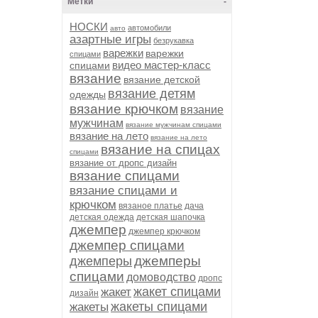
Метки
-
НОСКИ
автомобили
авто
азартные игры
безрукавка
варежки
варежки
спицами
видео мастер-класс
спицами
вязание
вязание детской
вязание детям
одежды
вязание крючком
вязание
мужчинам
вязание мужчинам спицами
вязание на лето
вязание на лето
вязание на спицах
спицами
вязание от дропс дизайн
вязание спицами
вязание спицами и
крючком
вязаное платье
дача
детская одежда
детская шапочка
джемпер
джемпер крючком
джемпер спицами
джемперы
джемперы
спицами
домоводство
дропс
жакет спицами
жакет
дизайн
жакеты спицами
жакеты