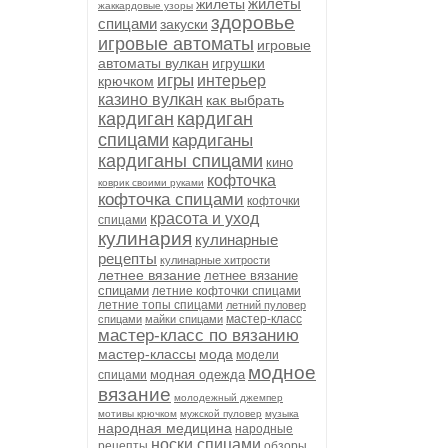
жилеты
жилеты
жаккардовые узоры
здоровье
спицами
закуски
игровые автоматы
игровые
автоматы вулкан
игрушки
игры
интерьер
крючком
казино вулкан
как выбрать
кардиган
кардиган
спицами
кардиганы
кардиганы спицами
кино
кофточка
коврик своими руками
кофточка спицами
кофточки
красота и уход
спицами
кулинария
кулинарные
рецепты
кулинарные хитрости
летнее вязание
летнее вязание
спицами
летние кофточки спицами
летние топы спицами
летний пуловер
мастер-класс
спицами
майки спицами
мастер-класс по вязанию
мастер-классы
мода
модели
модное
модная одежда
спицами
вязание
молодежный джемпер
мотивы крючком
мужской пуловер
музыка
народная медицина
народные
носки спицами
рецепты
обзоры