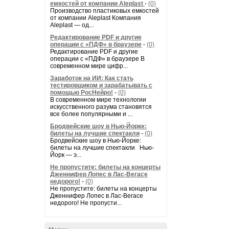
емкостей от компании Aleplast
-
(0)
Производство пластиковых емкостей
от компании Aleplast Компания
Aleplast — од...
Редактирование PDF и другие
операции с «ПДФ» в браузере
-
(0)
Редактирование PDF и другие
операции с «ПДФ» в браузере В
современном мире цифр...
Заработок на ИИ: Как стать
тестировщиком и зарабатывать с
помощью РосНейро!
-
(0)
В современном мире технологии
искусственного разума становятся
все более популярными и ...
Бродвейские шоу в Нью-Йорке:
билеты на лучшие спектакли
-
(0)
Бродвейские шоу в Нью-Йорке:
билеты на лучшие спектакли Нью-
Йорк — э...
Не пропустите: билеты на концерты
Дженнифер Лопес в Лас-Вегасе
недорого!
-
(0)
Не пропустите: билеты на концерты
Дженнифер Лопес в Лас-Вегасе
недорого! Не пропусти...