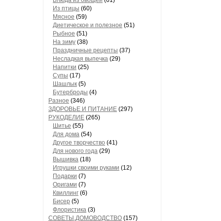
Блюда из овощей
(61)
Из птицы
(60)
Мясное
(59)
Диетическое и полезное
(51)
Рыбное
(51)
На зиму
(38)
Праздничные рецепты
(37)
Несладкая выпечка
(29)
Напитки
(25)
Супы
(17)
Шашлык
(5)
Бутерброды
(4)
Разное
(346)
ЗДОРОВЬЕ И ПИТАНИЕ
(297)
РУКОДЕЛИЕ
(265)
Шитье
(55)
Для дома
(54)
Другое творчество
(41)
Для нового года
(29)
Вышивка
(18)
Игрушки своими руками
(12)
Подарки
(7)
Оригами
(7)
Квиллинг
(6)
Бисер
(5)
Флористика
(3)
СОВЕТЫ,ДОМОВОДСТВО
(157)