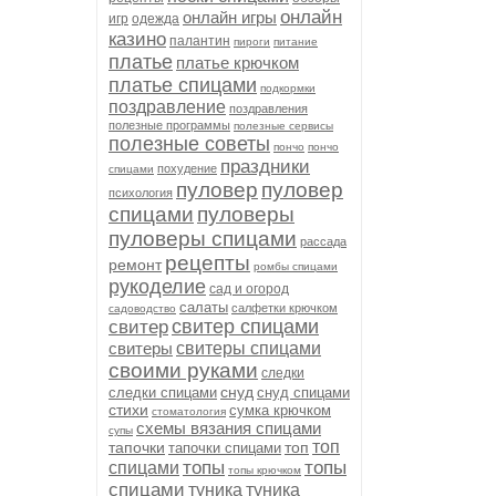
онлайн
онлайн игры
игр
одежда
казино
палантин
пироги
питание
платье
платье крючком
платье спицами
подкормки
поздравление
поздравления
полезные программы
полезные сервисы
полезные советы
пончо
пончо
праздники
похудение
спицами
пуловер
пуловер
психология
спицами
пуловеры
пуловеры спицами
рассада
рецепты
ремонт
ромбы спицами
рукоделие
сад и огород
салаты
салфетки крючком
садоводство
свитер спицами
свитер
свитеры
свитеры спицами
своими руками
следки
снуд
следки спицами
снуд спицами
стихи
сумка крючком
стоматология
схемы вязания спицами
супы
топ
тапочки
топ
тапочки спицами
топы
топы
спицами
топы крючком
спицами
туника
туника