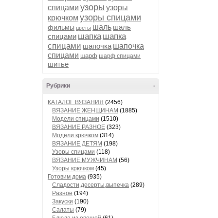
узоры
спицами
узоры
узоры спицами
крючком
шаль
шаль
фильмы
цветы
шапка
шапка
спицами
спицами
шапочка
шапочка
спицами
шарф
шарф спицами
шитье
Рубрики
-
КАТАЛОГ ВЯЗАНИЯ
(2456)
ВЯЗАНИЕ ЖЕНЩИНАМ
(1885)
Модели спицами
(1510)
ВЯЗАНИЕ РАЗНОЕ
(323)
Модели крючком
(314)
ВЯЗАНИЕ ДЕТЯМ
(198)
Узоры спицами
(118)
ВЯЗАНИЕ МУЖЧИНАМ
(56)
Узоры крючком
(45)
Готовим дома
(935)
Сладости,десерты,выпечка
(289)
Разное
(194)
Закуски
(190)
Салаты
(79)