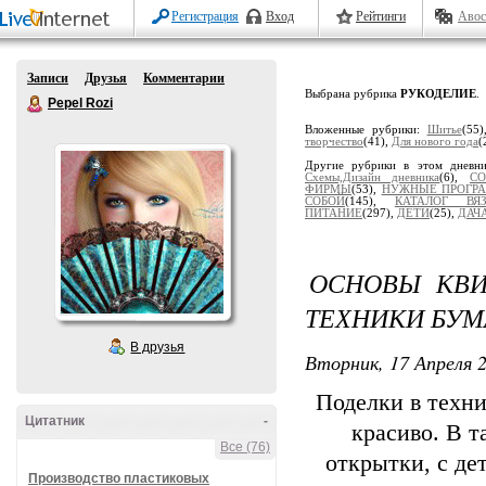
Регистрация
Вход
Рейтинги
Авос
Записи
Друзья
Комментарии
Выбрана рубрика
РУКОДЕЛИЕ
.
Pepel Rozi
Вложенные рубрики:
Шитье
(55
творчество
(41),
Для нового года
(
Другие рубрики в этом дневн
Схемы,Дизайн дневника
(6),
СО
ФИРМЫ
(53),
НУЖНЫЕ ПРОГ
СОБОЙ
(145),
КАТАЛОГ ВЯ
ПИТАНИЕ
(297),
ДЕТИ
(25),
ДАЧ
ОСНОВЫ КВИ
ТЕХНИКИ БУ
В друзья
Вторник, 17 Апреля 2
Поделки в техни
Цитатник
-
красиво. В 
Все (76)
открытки, с де
Производство пластиковых