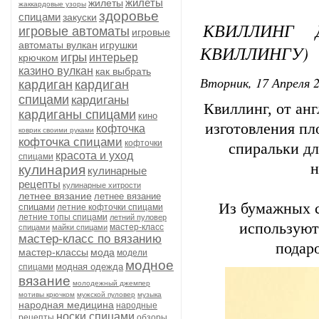
жилеты
жилеты
жаккардовые узоры
здоровье
спицами
закуски
КВИЛЛИНГ 
игровые автоматы
игровые
автоматы вулкан
игрушки
КВИЛЛИНГУ)
игры
интерьер
крючком
казино вулкан
как выбрать
Вторник, 17 Апреля 2
кардиган
кардиган
спицами
кардиганы
Квиллинг, от анг
кардиганы спицами
кино
изготовления пл
кофточка
коврик своими руками
кофточка спицами
кофточки
спиральки дл
красота и уход
спицами
н
кулинария
кулинарные
рецепты
кулинарные хитрости
летнее вязание
летнее вязание
Из бумажных с
спицами
летние кофточки спицами
летние топы спицами
летний пуловер
используют
мастер-класс
спицами
майки спицами
мастер-класс по вязанию
подар
мастер-классы
мода
модели
модное
модная одежда
спицами
вязание
молодежный джемпер
мотивы крючком
мужской пуловер
музыка
народная медицина
народные
носки спицами
рецепты
обзоры