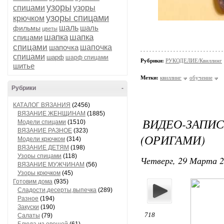
узоры
спицами
узоры
узоры спицами
крючком
шаль
шаль
фильмы
цветы
шапка
шапка
спицами
спицами
шапочка
шапочка
спицами
шарф
шарф спицами
Рубрики:
РУКОДЕЛИЕ/Квиллинг
шитье
Метки:
квиллинг
обучение
Рубрики
-
КАТАЛОГ ВЯЗАНИЯ
(2456)
ВЯЗАНИЕ ЖЕНЩИНАМ
(1885)
ВИДЕО-ЗАПИ
Модели спицами
(1510)
ВЯЗАНИЕ РАЗНОЕ
(323)
(ОРИГАМИ)
Модели крючком
(314)
ВЯЗАНИЕ ДЕТЯМ
(198)
Узоры спицами
(118)
Четверг, 29 Марта 2
ВЯЗАНИЕ МУЖЧИНАМ
(56)
Узоры крючком
(45)
Готовим дома
(935)
Сладости,десерты,выпечка
(289)
Разное
(194)
Закуски
(190)
718
Салаты
(79)