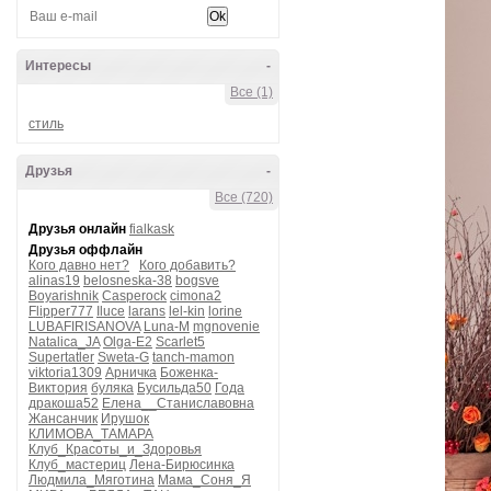
Интересы
-
Все (1)
стиль
Друзья
-
Все (720)
Друзья онлайн
fialkask
Друзья оффлайн
Кого давно нет?
Кого добавить?
alinas19
belosneska-38
bogsve
Boyarishnik
Casperock
cimona2
Flipper777
Iluce
larans
lel-kin
lorine
LUBAFIRISANOVA
Luna-M
mgnovenie
Natalica_JA
Olga-E2
Scarlet5
Supertatler
Sweta-G
tanch-mamon
viktoria1309
Арничка
Боженка-
Виктория
буляка
Бусильда50
Года
дракоша52
Елена__Станиславовна
Жансанчик
Ирушок
КЛИМОВА_ТАМАРА
Клуб_Красоты_и_Здоровья
Клуб_мастериц
Лена-Бирюсинка
Людмила_Мяготина
Мама_Соня_Я