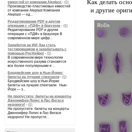
Как делать осн
емкостей от компании Aleplast
-
(0)
Производство пластиковых емкостей
и другие ориг
от компании Aleplast Компания
Aleplast — од...
Редактирование PDF и другие
операции с «ПДФ» в браузере
-
(0)
Редактирование PDF и другие
операции с «ПДФ» в браузере В
современном мире цифр...
Заработок на ИИ: Как стать
тестировщиком и зарабатывать с
помощью РосНейро!
-
(0)
В современном мире технологии
искусственного разума становятся
все более популярными и ...
Бродвейские шоу в Нью-Йорке:
билеты на лучшие спектакли
-
(0)
Бродвейские шоу в Нью-Йорке:
билеты на лучшие спектакли Нью-
Йорк — э...
Не пропустите: билеты на концерты
Дженнифер Лопес в Лас-Вегасе
недорого!
-
(0)
Не пропустите: билеты на концерты
Дженнифер Лопес в Лас-Вегасе
недорого! Не пропусти...