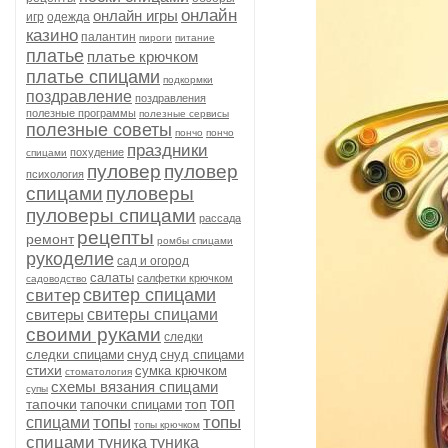
онлайн
онлайн игры
игр
одежда
казино
палантин
пироги
питание
платье
платье крючком
платье спицами
подкормки
поздравление
поздравления
полезные программы
полезные сервисы
полезные советы
пончо
пончо
праздники
похудение
спицами
пуловер
пуловер
психология
спицами
пуловеры
пуловеры спицами
рассада
рецепты
ремонт
ромбы спицами
рукоделие
сад и огород
салаты
салфетки крючком
садоводство
свитер спицами
свитер
свитеры
свитеры спицами
своими руками
следки
снуд
следки спицами
снуд спицами
стихи
сумка крючком
стоматология
схемы вязания спицами
супы
топ
тапочки
топ
тапочки спицами
топы
топы
спицами
топы крючком
спицами
туника
туника