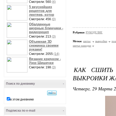
Смотрели: 560
(4)
5 вкуснейших
рецептов для
лентяев, котор
Смотрели: 456
(0)
Обалденные
ажурные блинчики -
видеорецеп
Рубрики:
РУКОДЕЛИЕ
Смотрели: 213
(3)
Объемная 3D
Метки:
шитье
выкройки
по
снежинка своими
шитье накидки
руками!
Смотрели: 2055
(14)
Вязание крючком -
Узор Шишечки
КАК СШИТЬ
Смотрели: 198
(3)
ВЫКРОИКИ ЖА
Поиск по дневнику
-
Четверг, 29 Марта 2
в этом дневнике
Подписка по e-mail
-