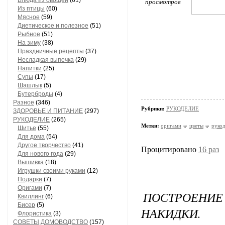
Блюда из овощей
(61)
просмотров
Из птицы
(60)
Мясное
(59)
Диетическое и полезное
(51)
Рыбное
(51)
На зиму
(38)
Праздничные рецепты
(37)
Несладкая выпечка
(29)
Напитки
(25)
Супы
(17)
Шашлык
(5)
Бутерброды
(4)
Разное
(346)
Рубрики:
РУКОДЕЛИЕ
ЗДОРОВЬЕ И ПИТАНИЕ
(297)
РУКОДЕЛИЕ
(265)
Метки:
оригами
цветы
руко
Шитье
(55)
Для дома
(54)
Другое творчество
(41)
Процитировано
16 раз
Для нового года
(29)
Вышивка
(18)
Игрушки своими руками
(12)
Подарки
(7)
Оригами
(7)
ПОСТРОЕН
Квиллинг
(6)
Бисер
(5)
НАКИДКИ.
Флористика
(3)
СОВЕТЫ,ДОМОВОДСТВО
(157)