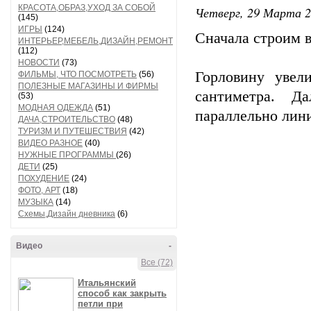
КРАСОТА,ОБРАЗ,УХОД ЗА СОБОЙ
Четверг, 29 Марта 2
(145)
ИГРЫ
(124)
Сначала строим 
ИНТЕРЬЕР,МЕБЕЛЬ,ДИЗАЙН,РЕМОНТ
(112)
НОВОСТИ
(73)
Горловину увел
ФИЛЬМЫ, ЧТО ПОСМОТРЕТЬ
(56)
ПОЛЕЗНЫЕ МАГАЗИНЫ И ФИРМЫ
сантиметра. Д
(53)
МОДНАЯ ОДЕЖДА
(51)
параллельно лини
ДАЧА,СТРОИТЕЛЬСТВО
(48)
ТУРИЗМ И ПУТЕШЕСТВИЯ
(42)
ВИДЕО РАЗНОЕ
(40)
НУЖНЫЕ ПРОГРАММЫ
(26)
ДЕТИ
(25)
ПОХУДЕНИЕ
(24)
ФОТО, АРТ
(18)
МУЗЫКА
(14)
Схемы,Дизайн дневника
(6)
Видео
-
Все (72)
Итальянский
способ как закрыть
петли при