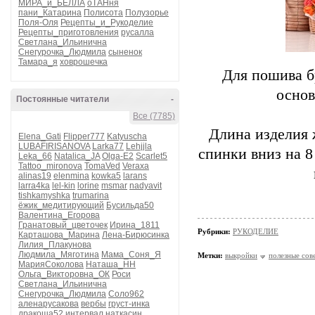
МИРА_и_БЕЛЛА
оТАНня
пани_Катарина
Полисота
Полузорье
Поля-Оля
Рецепты_и_Рукоделие
Рецепты_приготовления
русалла
Светлана_Ильинична
Снегурочка_Людмила
сыненок
Тамара_я
ховрошечка
Для пошива б
основ
Постоянные читатели
-
Все (7785)
Длина изделия 
Elena_Gati
Flipper777
Katyuscha
LUBAFIRISANOVA
Larka77
Lehjjla
спинки вниз на 8
Leka_66
Natalica_JA
Olga-E2
Scarlet5
Tattoo_mironova
TomaVed
Veraxa
alinas19
elenmina
kowka5
larans
larra4ka
lel-kin
lorine
msmar
nadyavit
tishkamyshka
trumarina
ёжик_медитирующий
Бусильда50
Валентина_Егорова
Гранатовый_цветочек
Ирина_1811
Рубрики:
РУКОДЕЛИЕ
Карташова_Марина
Лена-Бирюсинка
Лилия_Плакунова
Людмила_Мяготина
Мама_Соня_Я
Метки:
выкройки
полезные сов
МарияСоколова
Наташа_НН
Ольга_Викторовна_ОК
Роси
Светлана_Ильинична
Снегурочка_Людмила
Соло962
аленарусакова
вербы
груст-инка
дракоша52
интервал
наткасин