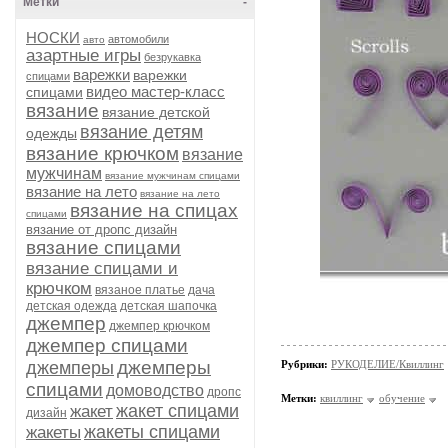
Метки
-
НОСКИ
автомобили
авто
азартные игры
безрукавка
варежки
варежки
спицами
видео мастер-класс
спицами
вязание
вязание детской
вязание детям
одежды
вязание крючком
вязание
мужчинам
вязание мужчинам спицами
вязание на лето
вязание на лето
вязание на спицах
спицами
вязание от дропс дизайн
вязание спицами
вязание спицами и
крючком
вязаное платье
дача
детская одежда
детская шапочка
джемпер
джемпер крючком
джемпер спицами
джемперы
джемперы
Рубрики:
РУКОДЕЛИЕ/Квиллинг
спицами
домоводство
дропс
Метки:
квиллинг
обучение
жакет спицами
жакет
дизайн
жакеты спицами
жакеты