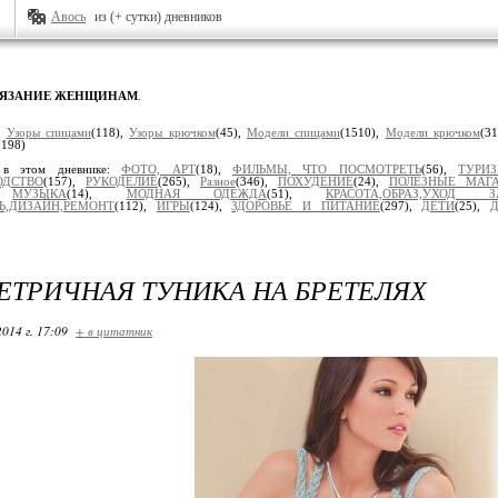
Авось
из (+ сутки) дневников
ВЯЗАНИЕ ЖЕНЩИНАМ
.
:
Узоры спицами
(118),
Узоры крючком
(45),
Модели спицами
(1510),
Модели крючком
(3
(198)
 в этом дневнике:
ФОТО, АРТ
(18),
ФИЛЬМЫ, ЧТО ПОСМОТРЕТЬ
(56),
ТУРИ
ОДСТВО
(157),
РУКОДЕЛИЕ
(265),
Разное
(346),
ПОХУДЕНИЕ
(24),
ПОЛЕЗНЫЕ МАГ
),
МУЗЫКА
(14),
МОДНАЯ ОДЕЖДА
(51),
КРАСОТА,ОБРАЗ,УХОД
ЛЬ,ДИЗАЙН,РЕМОНТ
(112),
ИГРЫ
(124),
ЗДОРОВЬЕ И ПИТАНИЕ
(297),
ДЕТИ
(25),
Д
ТРИЧНАЯ ТУНИКА НА БРЕТЕЛЯХ
2014 г. 17:09
+ в цитатник