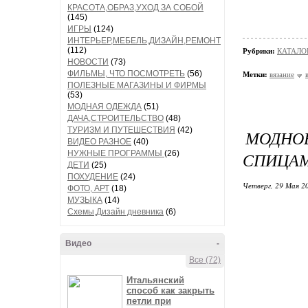
КРАСОТА,ОБРАЗ,УХОД ЗА СОБОЙ
(145)
ИГРЫ
(124)
ИНТЕРЬЕР,МЕБЕЛЬ,ДИЗАЙН,РЕМОНТ
(112)
Рубрики:
КАТАЛО
НОВОСТИ
(73)
ФИЛЬМЫ, ЧТО ПОСМОТРЕТЬ
(56)
Метки:
вязание
ПОЛЕЗНЫЕ МАГАЗИНЫ И ФИРМЫ
(53)
МОДНАЯ ОДЕЖДА
(51)
ДАЧА,СТРОИТЕЛЬСТВО
(48)
ТУРИЗМ И ПУТЕШЕСТВИЯ
(42)
МОДНО
ВИДЕО РАЗНОЕ
(40)
НУЖНЫЕ ПРОГРАММЫ
(26)
СПИЦА
ДЕТИ
(25)
ПОХУДЕНИЕ
(24)
Четверг, 29 Мая 20
ФОТО, АРТ
(18)
МУЗЫКА
(14)
Схемы,Дизайн дневника
(6)
Видео
-
Все (72)
Итальянский
способ как закрыть
петли при