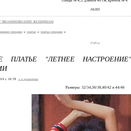
спицы № 4,5, длиной 40 см, крючок № 4.
далее
Г ВЯЗАНИЯ/ВЯЗАНИЕ ЖЕНЩИНАМ
вязание спицами
платье
платье спицами
Е ПЛАТЬЕ "ЛЕТНЕЕ НАСТРОЕНИЕ
МИ
14 г. 16:58
+ в цитатник
Размеры: 32/34,36/38,40/42 и 44/46