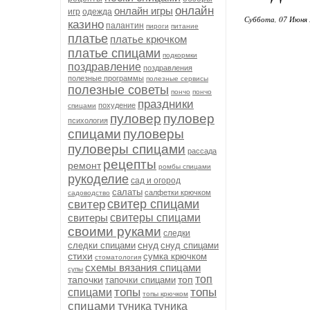
онлайн
онлайн игры
игр
одежда
Суббота, 07 Июня 
казино
палантин
пироги
питание
платье
платье крючком
платье спицами
подкормки
поздравление
поздравления
полезные программы
полезные сервисы
полезные советы
пончо
пончо
праздники
похудение
спицами
пуловер
пуловер
психология
спицами
пуловеры
пуловеры спицами
рассада
рецепты
ремонт
ромбы спицами
рукоделие
сад и огород
салаты
салфетки крючком
садоводство
свитер спицами
свитер
свитеры
свитеры спицами
своими руками
следки
снуд
следки спицами
снуд спицами
стихи
сумка крючком
стоматология
схемы вязания спицами
супы
топ
тапочки
топ
тапочки спицами
топы
топы
спицами
топы крючком
спицами
туника
туника