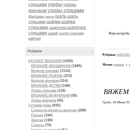
узоры
спицами
узоры
узоры спицами
крючком
шаль
шаль
фильмы
цветы
шапка
шапка
спицами
спицами
шапочка
шапочка
спицами
шарф
Вам потребуе
шарф спицами
шитье
Рубрики
-
Рубрики:
КАТАЛО
КАТАЛОГ ВЯЗАНИЯ
(2456)
Метки:
вязание
ВЯЗАНИЕ ЖЕНЩИНАМ
(1885)
Модели спицами
(1510)
ВЯЗАНИЕ РАЗНОЕ
(323)
Модели крючком
(314)
ВЯЗАНИЕ ДЕТЯМ
(198)
ВЯЖЕМ 
Узоры спицами
(118)
ВЯЗАНИЕ МУЖЧИНАМ
(56)
Узоры крючком
(45)
Среда, 04 Июня 20
Готовим дома
(935)
Сладости,десерты,выпечка
(289)
Разное
(194)
Закуски
(190)
Салаты
(79)