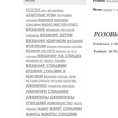
Метки
-
Рубрики:
КАТАЛО
НОСКИ
Метки:
вязание
автомобили
авто
азартные игры
безрукавка
варежки
варежки
спицами
видео мастер-класс
спицами
вязание
вязание детской
РОЗОВЫ
вязание детям
одежды
вязание крючком
вязание
Понедельник, 23 Ию
мужчинам
вязание мужчинам спицами
вязание на лето
Размеры: 34/36 
вязание на лето
вязание на спицах
спицами
вязание от дропс дизайн
вязание спицами
вязание спицами и
крючком
вязаное платье
дача
детская одежда
детская шапочка
джемпер
джемпер крючком
джемпер спицами
джемперы
джемперы
спицами
домоводство
дропс
жакет спицами
жакет
дизайн
жакеты спицами
жакеты