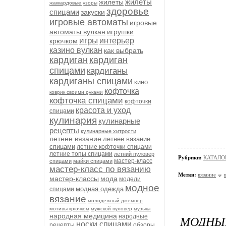
жилеты
жилеты
жаккардовые узоры
здоровье
спицами
закуски
игровые автоматы
игровые
автоматы вулкан
игрушки
игры
интерьер
крючком
казино вулкан
как выбрать
кардиган
кардиган
спицами
кардиганы
кардиганы спицами
кино
кофточка
коврик своими руками
кофточка спицами
кофточки
красота и уход
спицами
кулинария
кулинарные
рецепты
кулинарные хитрости
летнее вязание
летнее вязание
спицами
летние кофточки спицами
летние топы спицами
летний пуловер
Рубрики:
КАТАЛО
мастер-класс
спицами
майки спицами
мастер-класс по вязанию
Метки:
вязание
мастер-классы
мода
модели
модное
модная одежда
спицами
вязание
молодежный джемпер
мотивы крючком
мужской пуловер
музыка
народная медицина
народные
МОДНЫЙ
носки спицами
рецепты
обзоры