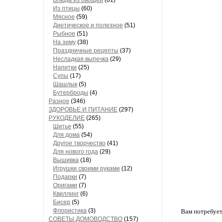
Блюда из овощей
(61)
Из птицы
(60)
Мясное
(59)
Диетическое и полезное
(51)
Рыбное
(51)
На зиму
(38)
Праздничные рецепты
(37)
Несладкая выпечка
(29)
Напитки
(25)
Супы
(17)
Шашлык
(5)
Бутерброды
(4)
Разное
(346)
ЗДОРОВЬЕ И ПИТАНИЕ
(297)
РУКОДЕЛИЕ
(265)
Шитье
(55)
Для дома
(54)
Другое творчество
(41)
Для нового года
(29)
Вышивка
(18)
Игрушки своими руками
(12)
Подарки
(7)
Оригами
(7)
Квиллинг
(6)
Бисер
(5)
Флористика
(3)
Вам потребует
СОВЕТЫ,ДОМОВОДСТВО
(157)