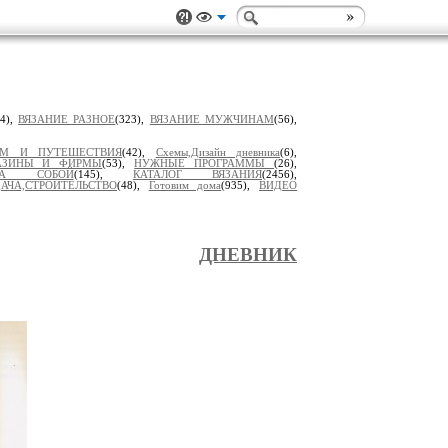
14),
ВЯЗАНИЕ РАЗНОЕ
(323),
ВЯЗАНИЕ МУЖЧИНАМ
(56),
ЗМ И ПУТЕШЕСТВИЯ
(42),
Схемы,Дизайн дневника
(6),
АЗИНЫ И ФИРМЫ
(53),
НУЖНЫЕ ПРОГРАММЫ
(26),
 ЗА СОБОЙ
(145),
КАТАЛОГ ВЯЗАНИЯ
(2456),
АЧА,СТРОИТЕЛЬСТВО
(48),
Готовим дома
(935),
ВИДЕО
ДНЕВНИК