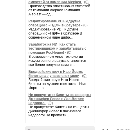
емкостей от компании Aleplast
-
(0)
Производство пластиковых емкостей
от компании Aleplast Компания
Aleplast — од...
Редактирование PDF и другие
операции с «ПДФ» в браузере
-
(0)
Редактирование PDF и другие
операции с «ПДФ» в браузере В
современном мире цифр...
Заработок на ИИ: Как стать
тестировщиком и зарабатывать с
помощью РосНейро!
-
(0)
В современном мире технологии
искусственного разума становятся
все более популярными и ...
Бродвейские шоу в Нью-Йорке:
билеты на лучшие спектакли
-
(0)
Бродвейские шоу в Нью-Йорке:
билеты на лучшие спектакли Нью-
Йорк — э...
Не пропустите: билеты на концерты
Дженнифер Лопес в Лас-Вегасе
недорого!
-
(0)
Не пропустите: билеты на концерты
Дженнифер Лопес в Лас-Вегасе
недорого! Не пропусти...