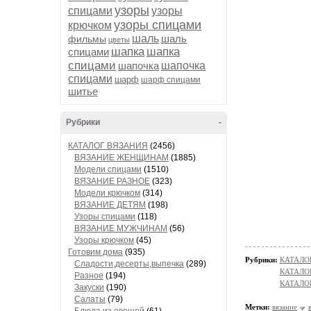
узоры
спицами
узоры
узоры спицами
крючком
шаль
шаль
фильмы
цветы
шапка
шапка
спицами
спицами
шапочка
шапочка
спицами
шарф
шарф спицами
шитье
Рубрики
-
КАТАЛОГ ВЯЗАНИЯ
(2456)
ВЯЗАНИЕ ЖЕНЩИНАМ
(1885)
Модели спицами
(1510)
ВЯЗАНИЕ РАЗНОЕ
(323)
Модели крючком
(314)
ВЯЗАНИЕ ДЕТЯМ
(198)
Узоры спицами
(118)
ВЯЗАНИЕ МУЖЧИНАМ
(56)
Узоры крючком
(45)
Готовим дома
(935)
Рубрики:
КАТАЛО
Сладости,десерты,выпечка
(289)
КАТАЛОГ
Разное
(194)
КАТАЛОГ
Закуски
(190)
Салаты
(79)
Метки:
вязание