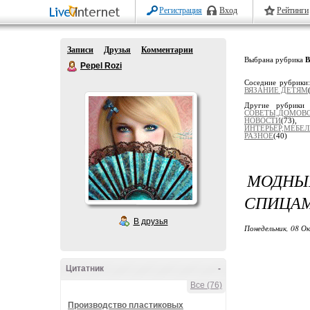
Регистрация
Вход
Рейтинги
Записи
Друзья
Комментарии
Выбрана рубрика
Pepel Rozi
Соседние рубрики
ВЯЗАНИЕ ДЕТЯМ
Другие рубрики
СОВЕТЫ,ДОМОВ
НОВОСТИ
(73
ИНТЕРЬЕР,МЕБЕ
РАЗНОЕ
(40)
МОДН
СПИЦА
В друзья
Понедельник, 08 О
Цитатник
-
Все (76)
Производство пластиковых