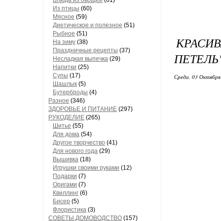
Блюда из овощей
(61)
Из птицы
(60)
Мясное
(59)
Диетическое и полезное
(51)
Рыбное
(51)
КРАСИВ
На зиму
(38)
Праздничные рецепты
(37)
ПЕТЕЛЬ"
Несладкая выпечка
(29)
Напитки
(25)
Супы
(17)
Среда, 03 Октября
Шашлык
(5)
Бутерброды
(4)
Разное
(346)
ЗДОРОВЬЕ И ПИТАНИЕ
(297)
РУКОДЕЛИЕ
(265)
Шитье
(55)
Для дома
(54)
Другое творчество
(41)
Для нового года
(29)
Вышивка
(18)
Игрушки своими руками
(12)
Подарки
(7)
Оригами
(7)
Квиллинг
(6)
Бисер
(5)
Флористика
(3)
СОВЕТЫ,ДОМОВОДСТВО
(157)