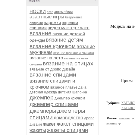
Метки
-
НОСКИ
автомобили
авто
азартные игры
безрукавка
варежки
варежки
спицами
Модель на в
видео мастер-класс
спицами
вязание
вязание детской
вязание детям
одежды
вязание крючком
вязание
мужчинам
вязание мужчинам спицами
вязание на лето
вязание на лето
вязание на спицах
спицами
вязание от дропс дизайн
вязание спицами
вязание спицами и
Пряжа 
крючком
вязаное платье
дача
детская одежда
детская шапочка
джемпер
джемпер крючком
джемпер спицами
Рубрики:
КАТАЛО
КАТАЛОГ
джемперы
джемперы
спицами
домоводство
дропс
Метки:
вязание
жакет спицами
жакет
вязание
дизайн
жакеты спицами
жакеты