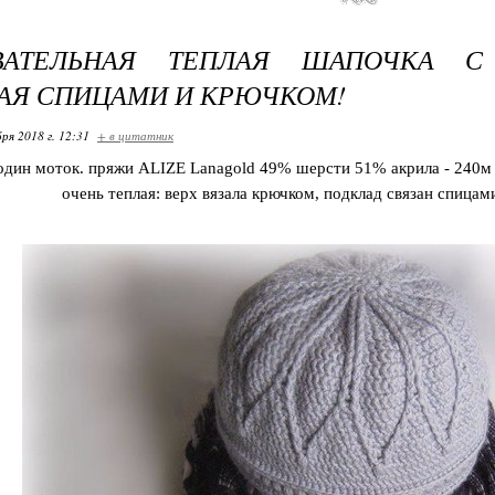
ВАТЕЛЬНАЯ ТЕПЛАЯ ШАПОЧКА С
АЯ СПИЦАМИ И КРЮЧКОМ!
ря 2018 г. 12:31
+ в цитатник
один моток. пряжи ALIZE Lanagold 49% шерсти 51% акрила - 240м в
очень теплая: верх вязала крючком, подклад связан спица