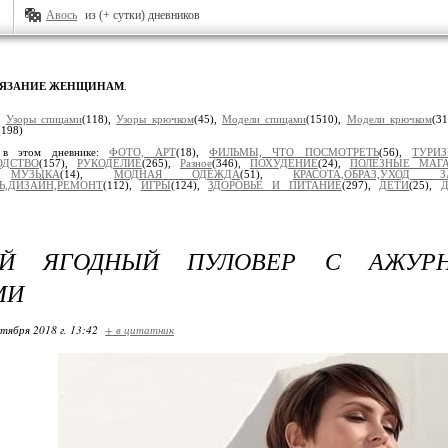
Авось
из (+ сутки) дневников
ВЯЗАНИЕ ЖЕНЩИНАМ
.
:
Узоры спицами
(118),
Узоры крючком
(45),
Модели спицами
(1510),
Модели крючком
(3
(198)
 в этом дневнике:
ФОТО, АРТ
(18),
ФИЛЬМЫ, ЧТО ПОСМОТРЕТЬ
(56),
ТУРИ
ОДСТВО
(157),
РУКОДЕЛИЕ
(265),
Разное
(346),
ПОХУДЕНИЕ
(24),
ПОЛЕЗНЫЕ МАГ
),
МУЗЫКА
(14),
МОДНАЯ ОДЕЖДА
(51),
КРАСОТА,ОБРАЗ,УХОД
ЛЬ,ДИЗАЙН,РЕМОНТ
(112),
ИГРЫ
(124),
ЗДОРОВЬЕ И ПИТАНИЕ
(297),
ДЕТИ
(25),
Д
ЫЙ ЯГОДНЫЙ ПУЛОВЕР С АЖУР
МИ
ктября 2018 г. 13:42
+ в цитатник