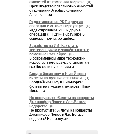
емкостей от компании Aleplast
-
(0)
Производство пластиковых емкостей
от компании Aleplast Компания
Aleplast — од...
Редактирование PDF и другие
операции с «ПДФ» в браузере
-
(0)
Редактирование PDF и другие
операции с «ПДФ» в браузере В
современном мире цифр...
Заработок на ИИ: Как стать
тестировщиком и зарабатывать с
помощью РосНейро!
-
(0)
В современном мире технологии
искусственного разума становятся
все более популярными и ...
Бродвейские шоу в Нью-Йорке:
билеты на лучшие спектакли
-
(0)
Бродвейские шоу в Нью-Йорке:
билеты на лучшие спектакли Нью-
Йорк — э...
Не пропустите: билеты на концерты
Дженнифер Лопес в Лас-Вегасе
недорого!
-
(0)
Не пропустите: билеты на концерты
Дженнифер Лопес в Лас-Вегасе
недорого! Не пропусти...