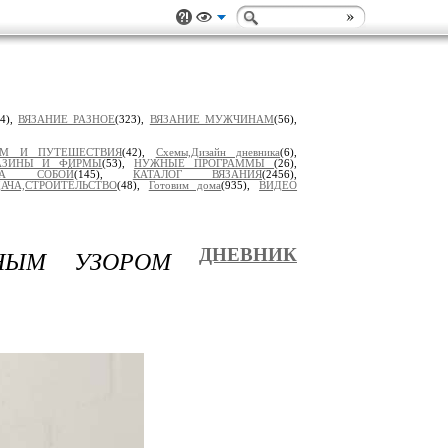
14),
ВЯЗАНИЕ РАЗНОЕ
(323),
ВЯЗАНИЕ МУЖЧИНАМ
(56),
ЗМ И ПУТЕШЕСТВИЯ
(42),
Схемы,Дизайн дневника
(6),
АЗИНЫ И ФИРМЫ
(53),
НУЖНЫЕ ПРОГРАММЫ
(26),
 ЗА СОБОЙ
(145),
КАТАЛОГ ВЯЗАНИЯ
(2456),
АЧА,СТРОИТЕЛЬСТВО
(48),
Готовим дома
(935),
ВИДЕО
НЫМ УЗОРОМ
ДНЕВНИК