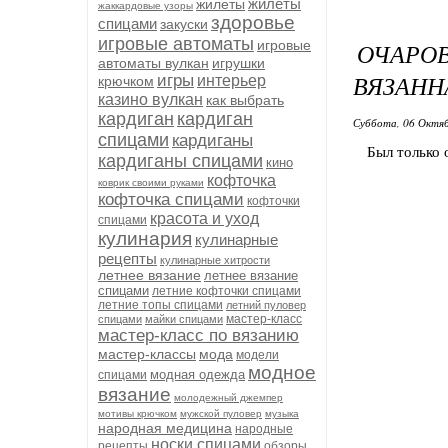
жилеты
жилеты
жаккардовые узоры
здоровье
спицами
закуски
игровые автоматы
игровые
ОЧАРО
автоматы вулкан
игрушки
ВЯЗАНН
игры
интерьер
крючком
казино вулкан
как выбрать
кардиган
кардиган
Суббота, 06 Октяб
спицами
кардиганы
Был только 
кардиганы спицами
кино
кофточка
коврик своими руками
кофточка спицами
кофточки
красота и уход
спицами
кулинария
кулинарные
рецепты
кулинарные хитрости
летнее вязание
летнее вязание
спицами
летние кофточки спицами
летние топы спицами
летний пуловер
мастер-класс
спицами
майки спицами
мастер-класс по вязанию
мастер-классы
мода
модели
модное
модная одежда
спицами
вязание
молодежный джемпер
мотивы крючком
мужской пуловер
музыка
народная медицина
народные
носки спицами
рецепты
обзоры