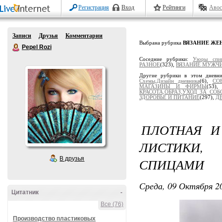
Регистрация
Вход
Рейтинги
Авос
Записи
Друзья
Комментарии
Выбрана рубрика
ВЯЗАНИЕ Ж
Pepel Rozi
Соседние рубрики:
Узоры спи
РАЗНОЕ
(323),
ВЯЗАНИЕ МУЖЧ
Другие рубрики в этом дневн
Схемы,Дизайн дневника
(6),
СО
МАГАЗИНЫ И ФИРМЫ
(53)
КРАСОТА,ОБРАЗ,УХОД ЗА СОБ
ЗДОРОВЬЕ И ПИТАНИЕ
(297),
Д
ПЛОТНАЯ И
ЛИСТИКИ
В друзья
СПИЦАМИ
Среда, 09 Октября 20
Цитатник
-
Все (76)
Производство пластиковых