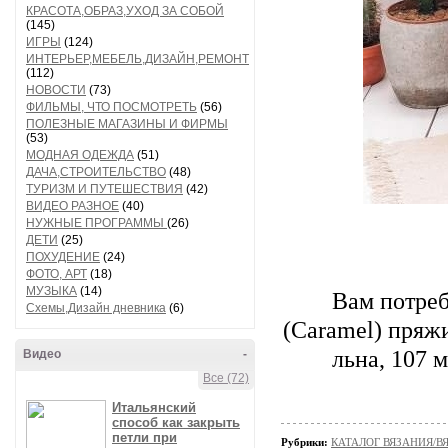
КРАСОТА,ОБРАЗ,УХОД ЗА СОБОЙ
(145)
ИГРЫ
(124)
ИНТЕРЬЕР,МЕБЕЛЬ,ДИЗАЙН,РЕМОНТ
(112)
НОВОСТИ
(73)
ФИЛЬМЫ, ЧТО ПОСМОТРЕТЬ
(56)
ПОЛЕЗНЫЕ МАГАЗИНЫ И ФИРМЫ
(53)
МОДНАЯ ОДЕЖДА
(51)
ДАЧА,СТРОИТЕЛЬСТВО
(48)
ТУРИЗМ И ПУТЕШЕСТВИЯ
(42)
ВИДЕО РАЗНОЕ
(40)
НУЖНЫЕ ПРОГРАММЫ
(26)
ДЕТИ
(25)
ПОХУДЕНИЕ
(24)
ФОТО, АРТ
(18)
МУЗЫКА
(14)
Вам потреб
Схемы,Дизайн дневника
(6)
(Caramel) пряжи
льна, 107 
Видео
-
Все (72)
Итальянский
способ как закрыть
петли при
Рубрики:
КАТАЛОГ ВЯЗАНИЯ/