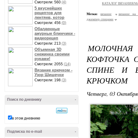
Смотрели: 560
(4)
КАТАЛОГ ВЯЗАНИЯ/Мо
5 вкуснейших
рецептов для
Метки:
вязание
вязание на
лентяев, котор
джемпер спицами
Смотрели: 456
(0)
Обалденные
ажурные блинчики -
видеорецеп
Смотрели: 213
(3)
МОЛОЧНА
Объемная 3D
снежинка своими
КОФТОЧКА 
руками!
Смотрели: 2055
(14)
СПИНЕ И Б
Вязание крючком -
Узор Шишечки
КРЮЧКОМ
Смотрели: 198
(3)
Четверг, 03 Октября
Поиск по дневнику
-
в этом дневнике
Подписка по e-mail
-