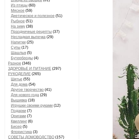
Блюда из овощей
(61)
Из птицы
(60)
Мясное
(59)
Диетическое и полезное
(51)
Рыбное
(51)
На зиму
(38)
Праздничные рецепты
(37)
Несладкая выпечка
(29)
Напитки
(25)
Супы
(17)
Шашлык
(5)
Бутерброды
(4)
Разное
(346)
ЗДОРОВЬЕ И ПИТАНИЕ
(297)
РУКОДЕЛИЕ
(265)
Шитье
(55)
Для дома
(54)
Другое творчество
(41)
Для нового года
(29)
Вышивка
(18)
Игрушки своими руками
(12)
Подарки
(7)
Оригами
(7)
Квиллинг
(6)
Бисер
(5)
Флористика
(3)
СОВЕТЫ,ДОМОВОДСТВО
(157)