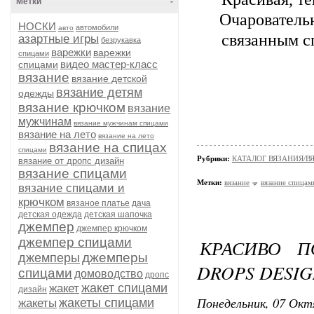
Метки
-
Очарователь
НОСКИ
автомобили
авто
связанным с
азартные игры
безрукавка
варежки
варежки
спицами
видео мастер-класс
спицами
вязание
вязание детской
вязание детям
одежды
вязание крючком
вязание
мужчинам
вязание мужчинам спицами
вязание на лето
вязание на лето
вязание на спицах
спицами
Рубрики:
КАТАЛОГ ВЯЗАНИЯ/
вязание от дропс дизайн
вязание спицами
Метки:
вязание
вязание спицам
вязание спицами и
крючком
вязаное платье
дача
детская одежда
детская шапочка
джемпер
джемпер крючком
джемпер спицами
КРАСИВО П
джемперы
джемперы
DROPS DESI
спицами
домоводство
дропс
жакет спицами
жакет
дизайн
Понедельник, 07 Окт
жакеты спицами
жакеты