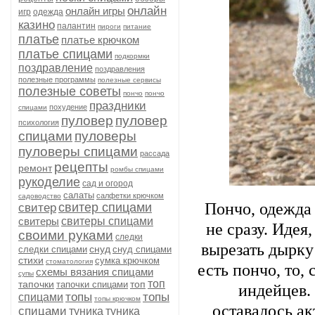
онлайн
онлайн игры
игр
одежда
казино
палантин
пироги
питание
платье
платье крючком
платье спицами
подкормки
поздравление
поздравления
полезные программы
полезные сервисы
полезные советы
пончо
пончо
праздники
похудение
спицами
пуловер
пуловер
психология
спицами
пуловеры
пуловеры спицами
рассада
рецепты
ремонт
ромбы спицами
рукоделие
сад и огород
салаты
салфетки крючком
садоводство
Пончо, одежда
свитер спицами
свитер
свитеры
свитеры спицами
не сразу. Идея
своими руками
следки
вырезать дырку 
снуд
следки спицами
снуд спицами
стихи
сумка крючком
стоматология
есть пончо, то,
схемы вязания спицами
супы
топ
тапочки
топ
тапочки спицами
индейцев.
топы
топы
спицами
топы крючком
оставалось ак
спицами
туника
туника