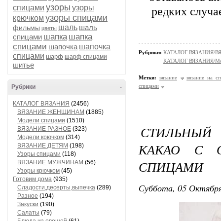
узоры
спицами
узоры
редких случа
узоры спицами
крючком
шаль
шаль
фильмы
цветы
шапка
шапка
спицами
спицами
шапочка
шапочка
Рубрики:
КАТАЛОГ ВЯЗАНИЯ/
спицами
шарф
шарф спицами
КАТАЛОГ ВЯЗАНИЯ/Мо
шитье
Метки:
вязание
вязание на с
спицами
Рубрики
-
КАТАЛОГ ВЯЗАНИЯ
(2456)
ВЯЗАНИЕ ЖЕНЩИНАМ
(1885)
Модели спицами
(1510)
СТИЛЬНЫЙ
ВЯЗАНИЕ РАЗНОЕ
(323)
Модели крючком
(314)
КАКАО С 
ВЯЗАНИЕ ДЕТЯМ
(198)
Узоры спицами
(118)
СПИЦАМИ
ВЯЗАНИЕ МУЖЧИНАМ
(56)
Узоры крючком
(45)
Готовим дома
(935)
Суббота, 05 Октября
Сладости,десерты,выпечка
(289)
Разное
(194)
Закуски
(190)
Салаты
(79)