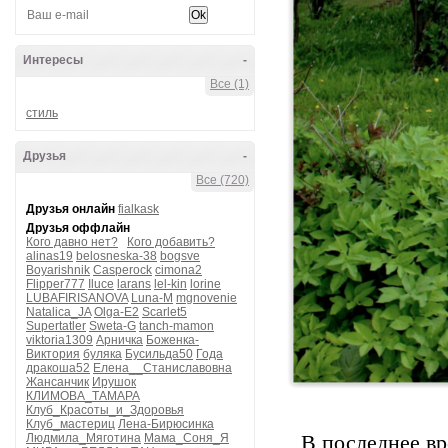
Интересы
-
Все (1)
стиль
Друзья
-
Все (720)
Друзья онлайн
fialkask
Друзья оффлайн
Кого давно нет?
Кого добавить?
alinas19
belosneska-38
bogsve
Boyarishnik
Casperock
cimona2
Flipper777
Iluce
larans
lel-kin
lorine
LUBAFIRISANOVA
Luna-M
mgnovenie
Natalica_JA
Olga-E2
Scarlet5
Supertatler
Sweta-G
tanch-mamon
viktoria1309
Арничка
Боженка-
Виктория
буляка
Бусильда50
Года
дракоша52
Елена__Станиславовна
Жансанчик
Ирушок
КЛИМОВА_ТАМАРА
Клуб_Красоты_и_Здоровья
Клуб_мастериц
Лена-Бирюсинка
Людмила_Мяготина
Мама_Соня_Я
В последнее вр