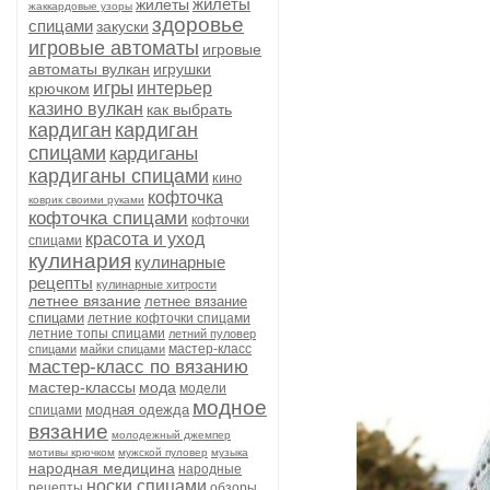
жилеты
жилеты
жаккардовые узоры
здоровье
спицами
закуски
игровые автоматы
игровые
автоматы вулкан
игрушки
игры
интерьер
крючком
казино вулкан
как выбрать
кардиган
кардиган
спицами
кардиганы
кардиганы спицами
кино
кофточка
коврик своими руками
кофточка спицами
кофточки
красота и уход
спицами
кулинария
кулинарные
рецепты
кулинарные хитрости
летнее вязание
летнее вязание
спицами
летние кофточки спицами
летние топы спицами
летний пуловер
мастер-класс
спицами
майки спицами
мастер-класс по вязанию
мастер-классы
мода
модели
модное
модная одежда
спицами
вязание
молодежный джемпер
мотивы крючком
мужской пуловер
музыка
народная медицина
народные
носки спицами
рецепты
обзоры