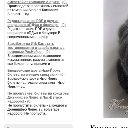
емкостей от компании Aleplast
-
(0)
Производство пластиковых емкостей
от компании Aleplast Компания
Aleplast — од...
Редактирование PDF и другие
операции с «ПДФ» в браузере
-
(0)
Редактирование PDF и другие
операции с «ПДФ» в браузере В
современном мире цифр...
Заработок на ИИ: Как стать
тестировщиком и зарабатывать с
помощью РосНейро!
-
(0)
В современном мире технологии
искусственного разума становятся
все более популярными и ...
Бродвейские шоу в Нью-Йорке:
билеты на лучшие спектакли
-
(0)
Бродвейские шоу в Нью-Йорке:
билеты на лучшие спектакли Нью-
Йорк — э...
Не пропустите: билеты на концерты
Дженнифер Лопес в Лас-Вегасе
недорого!
-
(0)
Не пропустите: билеты на концерты
Дженнифер Лопес в Лас-Вегасе
недорого! Не пропусти...
Красивая, те