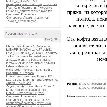
МИРА_и_БЕЛЛА
оТАНня
пани_Катарина
Полисота
Полузорье
конкретный ц
Поля-Оля
Рецепты_и_Рукоделие
Рецепты_приготовления
русалла
пряжи, из которо
Светлана_Ильинична
Снегурочка_Людмила
сыненок
полгода, пока
Тамара_я
ховрошечка
наверное, всё же
Постоянные читатели
-
Эта кофта вязала
Все (7785)
она выглядит 
Elena_Gati
Flipper777
Katyuscha
LUBAFIRISANOVA
Larka77
Lehjjla
узор, резинка в
Leka_66
Natalica_JA
Olga-E2
Scarlet5
Tattoo_mironova
TomaVed
Veraxa
нем
alinas19
elenmina
kowka5
larans
larra4ka
lel-kin
lorine
msmar
nadyavit
tishkamyshka
trumarina
ёжик_медитирующий
Бусильда50
Валентина_Егорова
Гранатовый_цветочек
Ирина_1811
Карташова_Марина
Лена-Бирюсинка
Лилия_Плакунова
Рубрики:
КАТАЛОГ ВЯЗАНИЯ/
Людмила_Мяготина
Мама_Соня_Я
КАТАЛОГ ВЯЗАНИЯ/Мо
МарияСоколова
Наташа_НН
Ольга_Викторовна_ОК
Роси
Метки:
вязание
вязание крючко
Светлана_Ильинична
Снегурочка_Людмила
Соло962
аленарусакова
вербы
груст-инка
дракоша52
интервал
наткасин