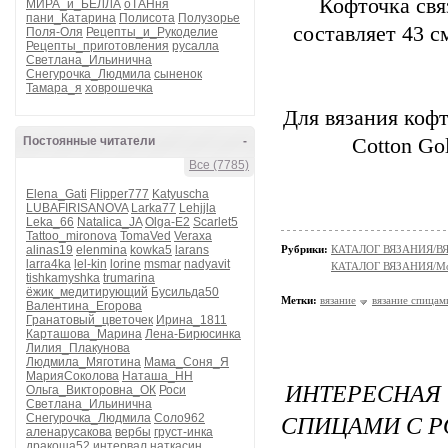
Кофточка свя
МИРА_и_БЕЛЛА
оТАНня
пани_Катарина
Полисота
Полузорье
составляет 43 с
Поля-Оля
Рецепты_и_Рукоделие
Рецепты_приготовления
русалла
Светлана_Ильинична
Снегурочка_Людмила
сыненок
Тамара_я
ховрошечка
Для вязания кофт
Постоянные читатели
-
Cotton Go
Все (7785)
Elena_Gati
Flipper777
Katyuscha
LUBAFIRISANOVA
Larka77
Lehjjla
Leka_66
Natalica_JA
Olga-E2
Scarlet5
Tattoo_mironova
TomaVed
Veraxa
alinas19
elenmina
kowka5
larans
Рубрики:
КАТАЛОГ ВЯЗАНИЯ/
larra4ka
lel-kin
lorine
msmar
nadyavit
КАТАЛОГ ВЯЗАНИЯ/Мо
tishkamyshka
trumarina
ёжик_медитирующий
Бусильда50
Метки:
вязание
вязание спицам
Валентина_Егорова
Гранатовый_цветочек
Ирина_1811
Карташова_Марина
Лена-Бирюсинка
Лилия_Плакунова
Людмила_Мяготина
Мама_Соня_Я
МарияСоколова
Наташа_НН
ИНТЕРЕСНА
Ольга_Викторовна_ОК
Роси
Светлана_Ильинична
СПИЦАМИ С Р
Снегурочка_Людмила
Соло962
аленарусакова
вербы
груст-инка
дракоша52
интервал
наткасин