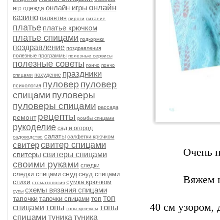
онлайн
онлайн игры
игр
одежда
казино
палантин
пироги
питание
платье
платье крючком
платье спицами
подкормки
поздравление
поздравления
полезные программы
полезные сервисы
полезные советы
пончо
пончо
праздники
похудение
спицами
пуловер
пуловер
психология
спицами
пуловеры
пуловеры спицами
рассада
рецепты
ремонт
ромбы спицами
рукоделие
сад и огород
салаты
салфетки крючком
садоводство
свитер спицами
свитер
Очень п
свитеры
свитеры спицами
своими руками
следки
снуд
следки спицами
снуд спицами
Вяжем 
стихи
сумка крючком
стоматология
схемы вязания спицами
супы
топ
тапочки
топ
тапочки спицами
40 см узором,
топы
топы
спицами
топы крючком
спицами
туника
туника