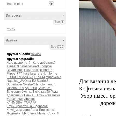
Интересы
-
Все (1)
стиль
Друзья
-
Все (720)
Друзья онлайн
fialkask
Друзья оффлайн
Кого давно нет?
Кого добавить?
alinas19
belosneska-38
bogsve
Boyarishnik
Casperock
cimona2
Flipper777
Iluce
larans
lel-kin
lorine
LUBAFIRISANOVA
Luna-M
mgnovenie
Для вязания л
Natalica_JA
Olga-E2
Scarlet5
Supertatler
Sweta-G
tanch-mamon
Кофточка связ
viktoria1309
Арничка
Боженка-
Виктория
буляка
Бусильда50
Года
Узор имеет о
дракоша52
Елена__Станиславовна
Жансанчик
Ирушок
дорож
КЛИМОВА_ТАМАРА
Клуб_Красоты_и_Здоровья
Клуб_мастериц
Лена-Бирюсинка
Людмила_Мяготина
Мама_Соня_Я