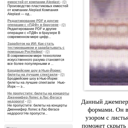
емкостей от компании Aleplast
-
(0)
Производство пластиковых емкостей
от компании Aleplast Компания
Aleplast — од...
Редактирование PDF и другие
операции с «ПДФ» в браузере
-
(0)
Редактирование PDF и другие
операции с «ПДФ» в браузере В
современном мире цифр...
Заработок на ИИ: Как стать
тестировщиком и зарабатывать с
помощью РосНейро!
-
(0)
В современном мире технологии
искусственного разума становятся
все более популярными и ...
Бродвейские шоу в Нью-Йорке:
билеты на лучшие спектакли
-
(0)
Бродвейские шоу в Нью-Йорке:
билеты на лучшие спектакли Нью-
Йорк — э...
Не пропустите: билеты на концерты
Дженнифер Лопес в Лас-Вегасе
Данный джемпер 
недорого!
-
(0)
Не пропустите: билеты на концерты
формами. Он в
Дженнифер Лопес в Лас-Вегасе
недорого! Не пропусти...
узором с листь
поможет скрыть 