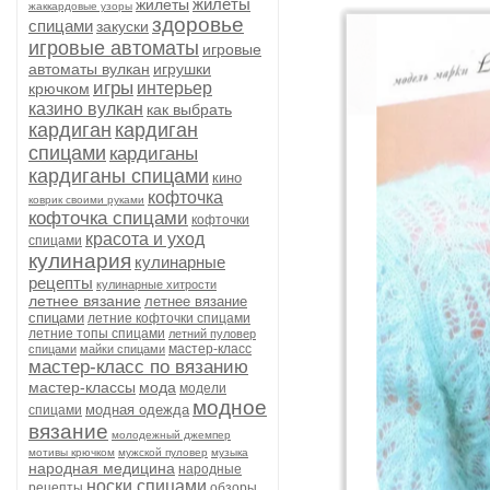
жилеты
жилеты
жаккардовые узоры
здоровье
спицами
закуски
игровые автоматы
игровые
автоматы вулкан
игрушки
игры
интерьер
крючком
казино вулкан
как выбрать
кардиган
кардиган
спицами
кардиганы
кардиганы спицами
кино
кофточка
коврик своими руками
кофточка спицами
кофточки
красота и уход
спицами
кулинария
кулинарные
рецепты
кулинарные хитрости
летнее вязание
летнее вязание
спицами
летние кофточки спицами
летние топы спицами
летний пуловер
мастер-класс
спицами
майки спицами
мастер-класс по вязанию
мастер-классы
мода
модели
модное
модная одежда
спицами
вязание
молодежный джемпер
мотивы крючком
мужской пуловер
музыка
народная медицина
народные
носки спицами
рецепты
обзоры