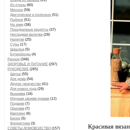
Блюда из овощей
(61)
Из птицы
(60)
Мясное
(59)
Диетическое и полезное
(51)
Рыбное
(51)
На зиму
(38)
Праздничные рецепты
(37)
Несладкая выпечка
(29)
Напитки
(25)
Супы
(17)
Шашлык
(5)
Бутерброды
(4)
Разное
(346)
ЗДОРОВЬЕ И ПИТАНИЕ
(297)
РУКОДЕЛИЕ
(265)
Шитье
(55)
Для дома
(54)
Другое творчество
(41)
Для нового года
(29)
Вышивка
(18)
Игрушки своими руками
(12)
Подарки
(7)
Оригами
(7)
Квиллинг
(6)
Бисер
(5)
Флористика
(3)
Красивая вязан
СОВЕТЫ,ДОМОВОДСТВО
(157)