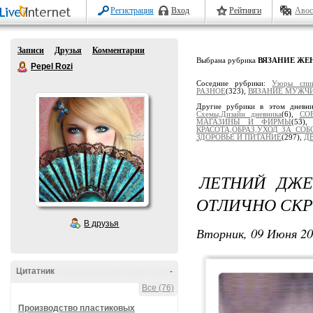
Регистрация
Вход
Рейтинги
Авос
Записи
Друзья
Комментарии
Выбрана рубрика
ВЯЗАНИЕ Ж
Pepel Rozi
Соседние рубрики:
Узоры спи
РАЗНОЕ
(323),
ВЯЗАНИЕ МУЖЧ
Другие рубрики в этом дневн
Схемы,Дизайн дневника
(6),
СО
МАГАЗИНЫ И ФИРМЫ
(53)
КРАСОТА,ОБРАЗ,УХОД ЗА СОБ
ЗДОРОВЬЕ И ПИТАНИЕ
(297),
Д
ЛЕТНИЙ ДЖЕ
ОТЛИЧНО СК
В друзья
Вторник, 09 Июня 20
Цитатник
-
Все (76)
Производство пластиковых