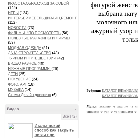
КРАСОТА,ОБРАЗ,УХОД ЗА СОБОЙ
фигурой женстве
(145)
выбрана нату
ИГРЫ
(124)
ИНТЕРЬЕР,МЕБЕЛЬ,ДИЗАЙН,РЕМОНТ
молочного или
(112)
НОВОСТИ
(73)
ажурный узор и
ФИЛЬМЫ, ЧТО ПОСМОТРЕТЬ
(56)
толь
ПОЛЕЗНЫЕ МАГАЗИНЫ И ФИРМЫ
(53)
МОДНАЯ ОДЕЖДА
(51)
ДАЧА,СТРОИТЕЛЬСТВО
(48)
ТУРИЗМ И ПУТЕШЕСТВИЯ
(42)
ВИДЕО РАЗНОЕ
(40)
НУЖНЫЕ ПРОГРАММЫ
(26)
ДЕТИ
(25)
ПОХУДЕНИЕ
(24)
ФОТО, АРТ
(18)
МУЗЫКА
(14)
Рубрики:
КАТАЛОГ ВЯЗАНИЯ/
Схемы,Дизайн дневника
(6)
КАТАЛОГ ВЯЗАНИЯ/Мо
Метки:
вязание
вязание на с
Видео
-
спицами
топ
топ спицами
Все (72)
Итальянский
способ как закрыть
петли при