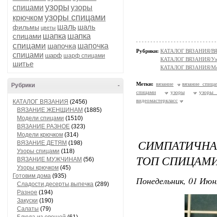
узоры
спицами
узоры
узоры спицами
крючком
шаль
шаль
фильмы
цветы
шапка
шапка
спицами
спицами
шапочка
шапочка
Рубрики:
КАТАЛОГ ВЯЗАНИЯ/
спицами
шарф
шарф спицами
КАТАЛОГ ВЯЗАНИЯ/Уз
шитье
КАТАЛОГ ВЯЗАНИЯ/Мо
Метки:
вязание
вязание спица
Рубрики
-
спицами
узоры
узоры
видеомастеркласс
КАТАЛОГ ВЯЗАНИЯ
(2456)
ВЯЗАНИЕ ЖЕНЩИНАМ
(1885)
Модели спицами
(1510)
ВЯЗАНИЕ РАЗНОЕ
(323)
Модели крючком
(314)
СИМПАТИЧНА
ВЯЗАНИЕ ДЕТЯМ
(198)
Узоры спицами
(118)
ТОП СПИЦАМ
ВЯЗАНИЕ МУЖЧИНАМ
(56)
Узоры крючком
(45)
Готовим дома
(935)
Понедельник, 01 Июн
Сладости,десерты,выпечка
(289)
Разное
(194)
Закуски
(190)
Салаты
(79)