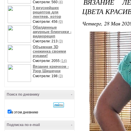
ВЯЗАНИЕ Л
Смотрели: 560
(4)
5 вкуснейших
ЦВЕТА КРАС
рецептов для
лентяев, котор
Смотрели: 456
(0)
Четверг, 28 Мая 2020
Обалденные
ажурные блинчики -
видеорецеп
Смотрели: 213
(3)
Объемная 3D
снежинка своими
руками!
Смотрели: 2055
(14)
Вязание крючком -
Узор Шишечки
Смотрели: 198
(3)
Поиск по дневнику
-
в этом дневнике
Подписка по e-mail
-