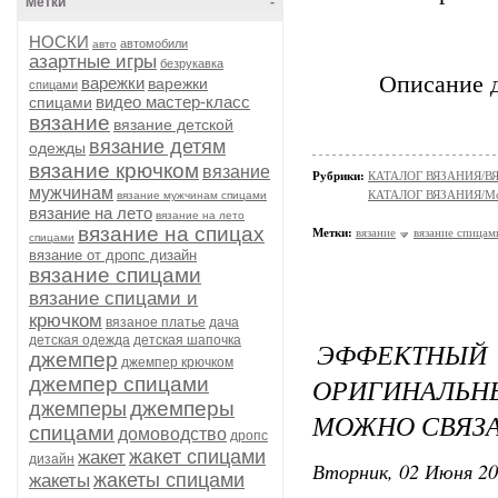
Метки
-
НОСКИ
автомобили
авто
азартные игры
безрукавка
Описание д
варежки
варежки
спицами
видео мастер-класс
спицами
вязание
вязание детской
вязание детям
одежды
вязание крючком
вязание
Рубрики:
КАТАЛОГ ВЯЗАНИЯ/
мужчинам
КАТАЛОГ ВЯЗАНИЯ/Мо
вязание мужчинам спицами
вязание на лето
вязание на лето
вязание на спицах
Метки:
вязание
вязание спицам
спицами
вязание от дропс дизайн
вязание спицами
вязание спицами и
крючком
вязаное платье
дача
детская одежда
детская шапочка
ЭФФЕКТНЫЙ
джемпер
джемпер крючком
ОРИГИНАЛЬ
джемпер спицами
джемперы
джемперы
МОЖНО СВЯЗА
спицами
домоводство
дропс
жакет спицами
жакет
дизайн
Вторник, 02 Июня 20
жакеты спицами
жакеты