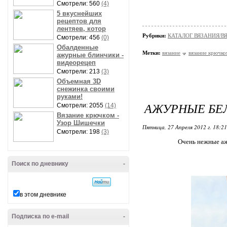
Смотрели: 560
(4)
5 вкуснейших
рецептов для
лентяев, котор
Рубрики:
КАТАЛОГ ВЯЗАНИЯ/В
Смотрели: 456
(0)
Обалденные
Метки:
вязание
вязание крючко
ажурные блинчики -
видеорецеп
Смотрели: 213
(3)
Объемная 3D
снежинка своими
руками!
АЖУРНЫЕ БЕ
Смотрели: 2055
(14)
Вязание крючком -
Узор Шишечки
Пятница, 27 Апреля 2012 г. 18:2
Смотрели: 198
(3)
Очень нежные аж
Поиск по дневнику
-
в этом дневнике
Подписка по e-mail
-