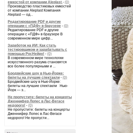
емкостей от компании Aleplast
-
(0)
Производство пластиковых емкостей
от компании Aleplast Компания
Aleplast — од...
Редактирование PDF и другие
операции с «ПДФ» в браузере
-
(0)
Редактирование PDF и другие
операции с «ПДФ» в браузере В
современном мире цифр...
Заработок на ИИ: Как стать
тестировщиком и зарабатывать с
помощью РосНейро!
-
(0)
В современном мире технологии
искусственного разума становятся
все более популярными и ...
Бродвейские шоу в Нью-Йорке:
билеты на лучшие спектакли
-
(0)
Бродвейские шоу в Нью-Йорке:
билеты на лучшие спектакли Нью-
Йорк — э...
Не пропустите: билеты на концерты
Дженнифер Лопес в Лас-Вегасе
недорого!
-
(0)
Не пропустите: билеты на концерты
Дженнифер Лопес в Лас-Вегасе
недорого! Не пропусти...