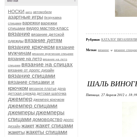
Метки
-
НОСКИ
автомобили
авто
азартные игры
безрукавка
варежки
варежки
спицами
видео мастер-класс
спицами
вязание
вязание детской
вязание детям
Рубрики:
КАТАЛОГ ВЯЗАНИЯ/В
одежды
вязание крючком
вязание
Метки:
вязание
вязание спица
мужчинам
вязание мужчинам спицами
вязание на лето
вязание на лето
вязание на спицах
спицами
вязание от дропс дизайн
вязание спицами
ШАЛЬ ВИНОГ
вязание спицами и
крючком
вязаное платье
дача
детская одежда
детская шапочка
Пятница, 27 Апреля 2012 г. 18:3
джемпер
джемпер крючком
джемпер спицами
джемперы
джемперы
спицами
домоводство
дропс
жакет спицами
жакет
дизайн
жакеты спицами
жакеты