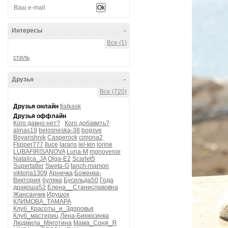
Интересы
-
Все (1)
стиль
Друзья
-
Все (720)
Друзья онлайн
fialkask
Друзья оффлайн
Кого давно нет?
Кого добавить?
alinas19
belosneska-38
bogsve
Boyarishnik
Casperock
cimona2
Flipper777
Iluce
larans
lel-kin
lorine
LUBAFIRISANOVA
Luna-M
mgnovenie
Natalica_JA
Olga-E2
Scarlet5
Supertatler
Sweta-G
tanch-mamon
viktoria1309
Арничка
Боженка-
Виктория
буляка
Бусильда50
Года
дракоша52
Елена__Станиславовна
Жансанчик
Ирушок
КЛИМОВА_ТАМАРА
Клуб_Красоты_и_Здоровья
Клуб_мастериц
Лена-Бирюсинка
Людмила_Мяготина
Мама_Соня_Я