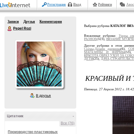
Регистрация
Вход
Рейтинги
Авос
Записи
Друзья
Комментарии
Выбрана рубрика
КАТАЛОГ ВЯ
Pepel Rozi
Вложенные рубрики:
Узоры сп
РАЗНОЕ
(323),
ВЯЗАНИЕ МУЖЧ
Другие рубрики в этом дневн
Схемы,Дизайн дневника
(6),
СО
МАГАЗИНЫ И ФИРМЫ
(53)
КРАСОТА,ОБРАЗ,УХОД ЗА СОБ
ДЕТИ
(25),
ДАЧА,СТРОИТЕЛЬСТ
КРАСИВЫЙ И
Пятница, 27 Апреля 2012 г. 18:4
В друзья
Цитатник
-
Все (76)
Производство пластиковых