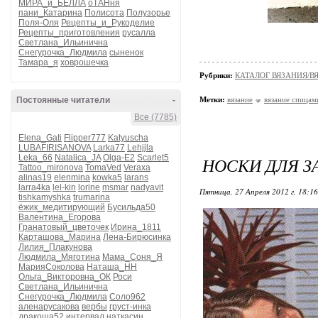
МИРА_и_БЕЛЛА
оТАНня
пани_Катарина
Полисота
Полузорье
Поля-Оля
Рецепты_и_Рукоделие
Рецепты_приготовления
русалла
Светлана_Ильинична
Снегурочка_Людмила
сыненок
Тамара_я
ховрошечка
Рубрики:
КАТАЛОГ ВЯЗАНИЯ/
Постоянные читатели
-
Метки:
вязание
вязание спицам
Все (7785)
Elena_Gati
Flipper777
Katyuscha
LUBAFIRISANOVA
Larka77
Lehjjla
Leka_66
Natalica_JA
Olga-E2
Scarlet5
НОСКИ ДЛЯ З
Tattoo_mironova
TomaVed
Veraxa
alinas19
elenmina
kowka5
larans
larra4ka
lel-kin
lorine
msmar
nadyavit
Пятница, 27 Апреля 2012 г. 18:1
tishkamyshka
trumarina
ёжик_медитирующий
Бусильда50
Валентина_Егорова
Гранатовый_цветочек
Ирина_1811
Карташова_Марина
Лена-Бирюсинка
Лилия_Плакунова
Людмила_Мяготина
Мама_Соня_Я
МарияСоколова
Наташа_НН
Ольга_Викторовна_ОК
Роси
Светлана_Ильинична
Снегурочка_Людмила
Соло962
аленарусакова
вербы
груст-инка
дракоша52
интервал
наткасин