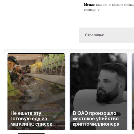
Метки:
вязание
вязание спица
спицами
Страницы:
Не ешьте эту
В ОАЭ произошло
готовую еду из
жестокое убийство
магазина: список
криптомиллионера