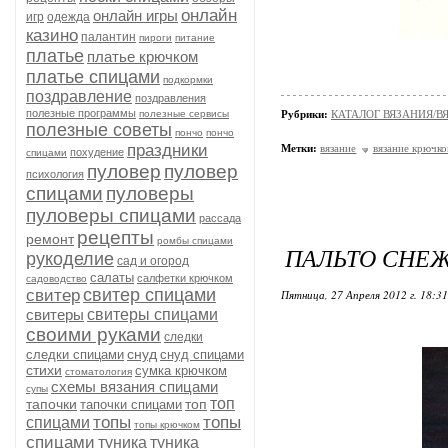
онлайн
онлайн игры
игр
одежда
казино
палантин
пироги
питание
платье
платье крючком
платье спицами
подкормки
поздравление
поздравления
полезные программы
полезные сервисы
Рубрики:
КАТАЛОГ ВЯЗАНИЯ/
полезные советы
пончо
пончо
праздники
Метки:
вязание
вязание крючк
похудение
спицами
пуловер
пуловер
психология
спицами
пуловеры
пуловеры спицами
рассада
рецепты
ремонт
ромбы спицами
ПАЛЬТО СНЕ
рукоделие
сад и огород
салаты
салфетки крючком
садоводство
свитер спицами
свитер
Пятница, 27 Апреля 2012 г. 18:3
свитеры
свитеры спицами
своими руками
следки
снуд
следки спицами
снуд спицами
стихи
сумка крючком
стоматология
схемы вязания спицами
супы
топ
тапочки
топ
тапочки спицами
топы
топы
спицами
топы крючком
спицами
туника
туника