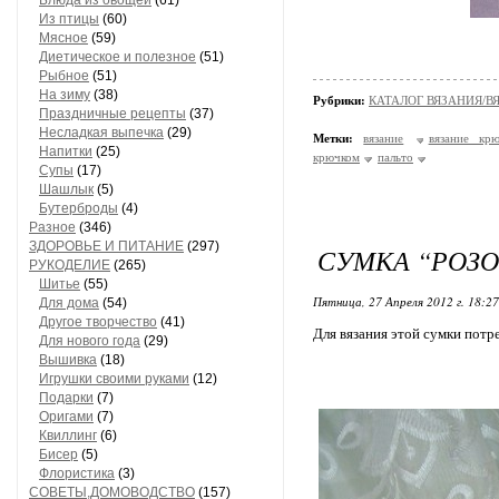
Блюда из овощей
(61)
Из птицы
(60)
Мясное
(59)
Диетическое и полезное
(51)
Рыбное
(51)
На зиму
(38)
Рубрики:
КАТАЛОГ ВЯЗАНИЯ/
Праздничные рецепты
(37)
Несладкая выпечка
(29)
Метки:
вязание
вязание кр
Напитки
(25)
крючком
пальто
Супы
(17)
Шашлык
(5)
Бутерброды
(4)
Разное
(346)
ЗДОРОВЬЕ И ПИТАНИЕ
(297)
СУМКА “РОЗ
РУКОДЕЛИЕ
(265)
Шитье
(55)
Пятница, 27 Апреля 2012 г. 18:2
Для дома
(54)
Другое творчество
(41)
Для вязания этой сумки потр
Для нового года
(29)
Вышивка
(18)
Игрушки своими руками
(12)
Подарки
(7)
Оригами
(7)
Квиллинг
(6)
Бисер
(5)
Флористика
(3)
СОВЕТЫ,ДОМОВОДСТВО
(157)