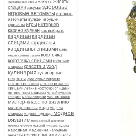
жилеты
жилеты
жаккардовые узоры
здоровье
спицами
закуски
игровые автоматы
игровые
автоматы вулкан
игрушки
игры
интерьер
крючком
казино вулкан
как выбрать
кардиган
кардиган
спицами
кардиганы
кардиганы спицами
кино
кофточка
коврик своими руками
кофточка спицами
кофточки
красота и уход
спицами
кулинария
кулинарные
рецепты
кулинарные хитрости
летнее вязание
летнее вязание
спицами
летние кофточки спицами
летние топы спицами
летний пуловер
мастер-класс
спицами
майки спицами
мастер-класс по вязанию
мастер-классы
мода
модели
модное
модная одежда
спицами
вязание
молодежный джемпер
мотивы крючком
мужской пуловер
музыка
народная медицина
народные
носки спицами
рецепты
обзоры