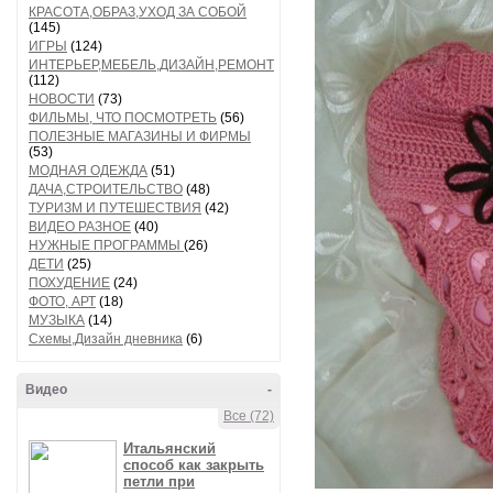
КРАСОТА,ОБРАЗ,УХОД ЗА СОБОЙ
(145)
ИГРЫ
(124)
ИНТЕРЬЕР,МЕБЕЛЬ,ДИЗАЙН,РЕМОНТ
(112)
НОВОСТИ
(73)
ФИЛЬМЫ, ЧТО ПОСМОТРЕТЬ
(56)
ПОЛЕЗНЫЕ МАГАЗИНЫ И ФИРМЫ
(53)
МОДНАЯ ОДЕЖДА
(51)
ДАЧА,СТРОИТЕЛЬСТВО
(48)
ТУРИЗМ И ПУТЕШЕСТВИЯ
(42)
ВИДЕО РАЗНОЕ
(40)
НУЖНЫЕ ПРОГРАММЫ
(26)
ДЕТИ
(25)
ПОХУДЕНИЕ
(24)
ФОТО, АРТ
(18)
МУЗЫКА
(14)
Схемы,Дизайн дневника
(6)
Видео
-
Все (72)
Итальянский
способ как закрыть
петли при