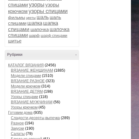
узоры
спицами
узоры
узоры спицами
крючком
шаль
шаль
фильмы
цветы
шапка
шапка
спицами
спицами
шапочка
шапочка
спицами
шарф
шарф спицами
шитье
Рубрики
-
КАТАЛОГ ВЯЗАНИЯ
(2456)
ВЯЗАНИЕ ЖЕНЩИНАМ
(1885)
Модели спицами
(1510)
ВЯЗАНИЕ РАЗНОЕ
(323)
Модели крючком
(314)
ВЯЗАНИЕ ДЕТЯМ
(198)
Узоры спицами
(118)
ВЯЗАНИЕ МУЖЧИНАМ
(56)
Узоры крючком
(45)
Готовим дома
(935)
Сладости,десерты,выпечка
(289)
Разное
(194)
Закуски
(190)
Салаты
(79)