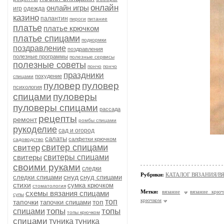
онлайн
онлайн игры
игр
одежда
казино
палантин
пироги
питание
платье
платье крючком
платье спицами
подкормки
поздравление
поздравления
полезные программы
полезные сервисы
полезные советы
пончо
пончо
праздники
похудение
спицами
пуловер
пуловер
психология
спицами
пуловеры
пуловеры спицами
рассада
рецепты
ремонт
ромбы спицами
рукоделие
сад и огород
салаты
салфетки крючком
садоводство
свитер спицами
свитер
свитеры
свитеры спицами
своими руками
следки
Рубрики:
КАТАЛОГ ВЯЗАНИЯ/
снуд
следки спицами
снуд спицами
стихи
сумка крючком
стоматология
Метки:
вязание
вязание крю
схемы вязания спицами
супы
крючком
топ
тапочки
топ
тапочки спицами
топы
топы
спицами
топы крючком
спицами
туника
туника