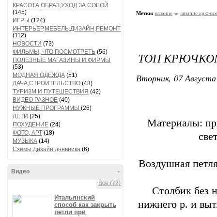
КРАСОТА,ОБРАЗ,УХОД ЗА СОБОЙ
(145)
Метки:
вязание
вязание крючко
ИГРЫ
(124)
ИНТЕРЬЕР,МЕБЕЛЬ,ДИЗАЙН,РЕМОНТ
(112)
НОВОСТИ
(73)
ФИЛЬМЫ, ЧТО ПОСМОТРЕТЬ
(56)
ТОП КРЮЧКО
ПОЛЕЗНЫЕ МАГАЗИНЫ И ФИРМЫ
(53)
МОДНАЯ ОДЕЖДА
(51)
Вторник, 07 Августа 
ДАЧА,СТРОИТЕЛЬСТВО
(48)
ТУРИЗМ И ПУТЕШЕСТВИЯ
(42)
ВИДЕО РАЗНОЕ
(40)
НУЖНЫЕ ПРОГРАММЫ
(26)
ДЕТИ
(25)
Материалы: пря
ПОХУДЕНИЕ
(24)
ФОТО, АРТ
(18)
све
МУЗЫКА
(14)
Схемы,Дизайн дневника
(6)
Воздушная петля 
Видео
-
Все (72)
Столбик без н
Итальянский
нижнего р. и выт
способ как закрыть
петли при