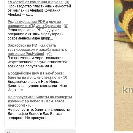
емкостей от компании Aleplast
-
(0)
Производство пластиковых емкостей
от компании Aleplast Компания
Aleplast — од...
Редактирование PDF и другие
операции с «ПДФ» в браузере
-
(0)
Редактирование PDF и другие
операции с «ПДФ» в браузере В
современном мире цифр...
Заработок на ИИ: Как стать
тестировщиком и зарабатывать с
помощью РосНейро!
-
(0)
В современном мире технологии
искусственного разума становятся
все более популярными и ...
Бродвейские шоу в Нью-Йорке:
билеты на лучшие спектакли
-
(0)
Бродвейские шоу в Нью-Йорке:
билеты на лучшие спектакли Нью-
Йорк — э...
Не пропустите: билеты на концерты
Дженнифер Лопес в Лас-Вегасе
недорого!
-
(0)
Не пропустите: билеты на концерты
Дженнифер Лопес в Лас-Вегасе
недорого! Не пропусти...