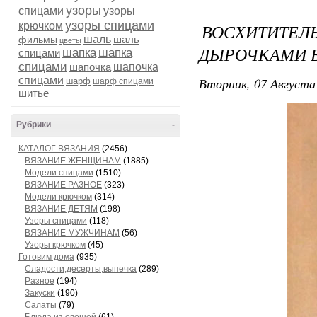
узоры
спицами
узоры
узоры спицами
крючком
ВОСХИТИТ
шаль
шаль
фильмы
цветы
ДЫРОЧКАМИ 
шапка
шапка
спицами
спицами
шапочка
шапочка
спицами
Вторник, 07 Августа 
шарф
шарф спицами
шитье
Рубрики
-
КАТАЛОГ ВЯЗАНИЯ
(2456)
ВЯЗАНИЕ ЖЕНЩИНАМ
(1885)
Модели спицами
(1510)
ВЯЗАНИЕ РАЗНОЕ
(323)
Модели крючком
(314)
ВЯЗАНИЕ ДЕТЯМ
(198)
Узоры спицами
(118)
ВЯЗАНИЕ МУЖЧИНАМ
(56)
Узоры крючком
(45)
Готовим дома
(935)
Сладости,десерты,выпечка
(289)
Разное
(194)
Закуски
(190)
Салаты
(79)