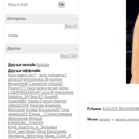
Интересы
-
Все (1)
стиль
Друзья
-
Все (720)
Друзья онлайн
fialkask
Друзья оффлайн
Кого давно нет?
Кого добавить?
alinas19
belosneska-38
bogsve
Boyarishnik
Casperock
cimona2
Flipper777
Iluce
larans
lel-kin
lorine
LUBAFIRISANOVA
Luna-M
mgnovenie
Natalica_JA
Olga-E2
Scarlet5
Supertatler
Sweta-G
tanch-mamon
viktoria1309
Арничка
Боженка-
Рубрики:
КАТАЛОГ ВЯЗАНИЯ/
Виктория
буляка
Бусильда50
Года
дракоша52
Елена__Станиславовна
Жансанчик
Ирушок
Метки:
вязание
вязание крючко
КЛИМОВА_ТАМАРА
Клуб_Красоты_и_Здоровья
Клуб_мастериц
Лена-Бирюсинка
Людмила_Мяготина
Мама_Соня_Я