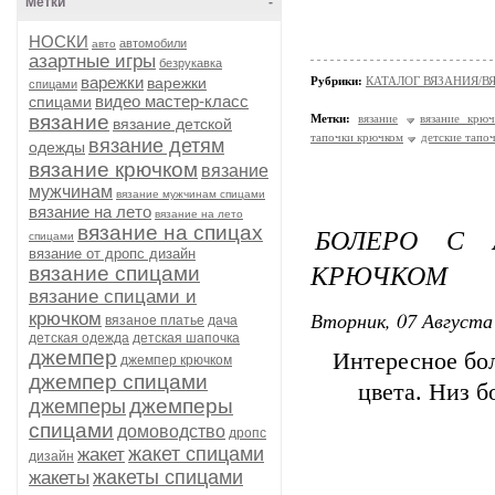
Метки
-
НОСКИ
автомобили
авто
азартные игры
безрукавка
варежки
варежки
Рубрики:
КАТАЛОГ ВЯЗАНИЯ/В
спицами
видео мастер-класс
спицами
вязание
Метки:
вязание
вязание крю
вязание детской
тапочки крючком
детские тапо
вязание детям
одежды
вязание крючком
вязание
мужчинам
вязание мужчинам спицами
вязание на лето
вязание на лето
вязание на спицах
БОЛЕРО С 
спицами
вязание от дропс дизайн
КРЮЧКОМ
вязание спицами
вязание спицами и
Вторник, 07 Августа 
крючком
вязаное платье
дача
детская одежда
детская шапочка
джемпер
Интересное бол
джемпер крючком
джемпер спицами
цвета. Низ 
джемперы
джемперы
спицами
домоводство
дропс
жакет спицами
жакет
дизайн
жакеты спицами
жакеты