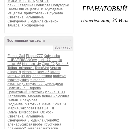
МИРА_и_БЕЛЛА
оТАНня
пани_Катарина
Полисота
Полузорье
ГРАНАТОВЫЙ
Поля-Оля
Рецепты_и_Рукоделие
Рецепты_приготовления
русалла
Светлана_Ильинична
Понедельник, 30 Июля
Снегурочка_Людмила
сыненок
Тамара_я
ховрошечка
Постоянные читатели
-
Все (7785)
Elena_Gati
Flipper777
Katyuscha
LUBAFIRISANOVA
Larka77
Lehjjla
Leka_66
Natalica_JA
Olga-E2
Scarlet5
Tattoo_mironova
TomaVed
Veraxa
alinas19
elenmina
kowka5
larans
larra4ka
lel-kin
lorine
msmar
nadyavit
tishkamyshka
trumarina
ёжик_медитирующий
Бусильда50
Валентина_Егорова
Гранатовый_цветочек
Ирина_1811
Карташова_Марина
Лена-Бирюсинка
Лилия_Плакунова
Людмила_Мяготина
Мама_Соня_Я
МарияСоколова
Наташа_НН
Ольга_Викторовна_ОК
Роси
Светлана_Ильинична
Снегурочка_Людмила
Соло962
аленарусакова
вербы
груст-инка
дракоша52
интервал
наткасин