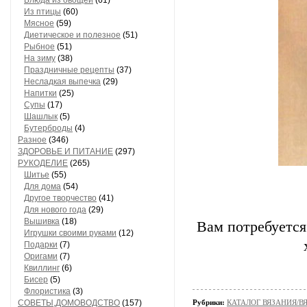
Блюда из овощей
(61)
Из птицы
(60)
Мясное
(59)
Диетическое и полезное
(51)
Рыбное
(51)
На зиму
(38)
Праздничные рецепты
(37)
Несладкая выпечка
(29)
Напитки
(25)
Супы
(17)
Шашлык
(5)
Бутерброды
(4)
Разное
(346)
ЗДОРОВЬЕ И ПИТАНИЕ
(297)
РУКОДЕЛИЕ
(265)
Шитье
(55)
Для дома
(54)
Другое творчество
(41)
Для нового года
(29)
Вышивка
(18)
Вам потребуется:
Игрушки своими руками
(12)
Подарки
(7)
Оригами
(7)
Квиллинг
(6)
Бисер
(5)
Флористика
(3)
СОВЕТЫ,ДОМОВОДСТВО
(157)
Рубрики:
КАТАЛОГ ВЯЗАНИЯ/