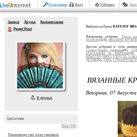
Регистрация
Вход
Рейтинги
Авос
Записи
Друзья
Комментарии
Выбрана рубрика
КАТАЛОГ ВЯ
Pepel Rozi
Вложенные рубрики:
Узоры сп
РАЗНОЕ
(323),
ВЯЗАНИЕ МУЖЧ
Другие рубрики в этом дневн
Схемы,Дизайн дневника
(6),
СО
МАГАЗИНЫ И ФИРМЫ
(53)
КРАСОТА,ОБРАЗ,УХОД ЗА СОБ
ДЕТИ
(25),
ДАЧА,СТРОИТЕЛЬСТ
ВЯЗАННЫЕ К
Вторник, 07 Августа 
В друзья
Цитатник
-
Все (76)
Производство пластиковых