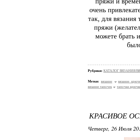
пряжи и време
очень привлекат
так, для вязания
пряжи (желател
можете брать 
был
Рубрики:
КАТАЛОГ ВЯЗАНИЯ/
Метки:
вязание
вязание крюч
вязание тапочек
тапочки крючк
КРАСИВОЕ О
Четверг, 26 Июля 201