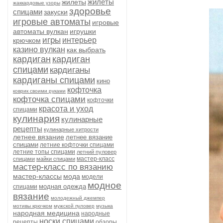
жилеты
жилеты
жаккардовые узоры
здоровье
спицами
закуски
игровые автоматы
игровые
автоматы вулкан
игрушки
игры
интерьер
крючком
казино вулкан
как выбрать
кардиган
кардиган
спицами
кардиганы
кардиганы спицами
кино
кофточка
коврик своими руками
кофточка спицами
кофточки
красота и уход
спицами
кулинария
кулинарные
рецепты
кулинарные хитрости
летнее вязание
летнее вязание
спицами
летние кофточки спицами
летние топы спицами
летний пуловер
мастер-класс
спицами
майки спицами
мастер-класс по вязанию
мастер-классы
мода
модели
модное
модная одежда
спицами
вязание
молодежный джемпер
мотивы крючком
мужской пуловер
музыка
народная медицина
народные
носки спицами
рецепты
обзоры