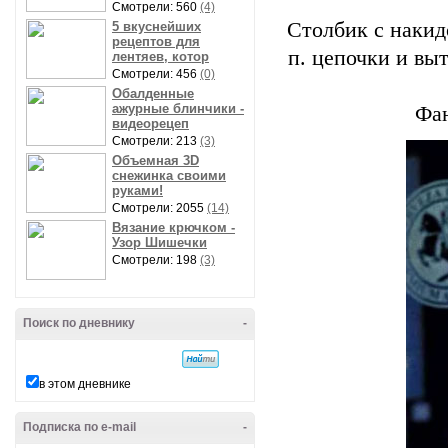
Смотрели: 560
(4)
Столбик с накидо
5 вкуснейших
рецептов для
п. цепочки и выт
лентяев, котор
Смотрели: 456
(0)
Обалденные
ажурные блинчики -
Фан
видеорецеп
Смотрели: 213
(3)
Объемная 3D
снежинка своими
руками!
Смотрели: 2055
(14)
Вязание крючком -
Узор Шишечки
Смотрели: 198
(3)
Поиск по дневнику
-
в этом дневнике
Подписка по e-mail
-