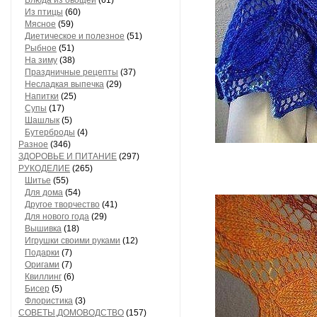
Блюда из овощей
(61)
Из птицы
(60)
Мясное
(59)
Диетическое и полезное
(51)
Рыбное
(51)
На зиму
(38)
Праздничные рецепты
(37)
Несладкая выпечка
(29)
Напитки
(25)
Супы
(17)
Шашлык
(5)
Бутерброды
(4)
Разное
(346)
ЗДОРОВЬЕ И ПИТАНИЕ
(297)
РУКОДЕЛИЕ
(265)
Шитье
(55)
Для дома
(54)
Другое творчество
(41)
Для нового года
(29)
Вышивка
(18)
Игрушки своими руками
(12)
Подарки
(7)
Оригами
(7)
Квиллинг
(6)
Бисер
(5)
Флористика
(3)
СОВЕТЫ,ДОМОВОДСТВО
(157)