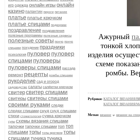
онлайн
онлайн игры
игр
одежда
казино
палантин
пироги
питание
платье
платье крючком
платье спицами
подкормки
поздравление
поздравления
Ажурный
па
полезные программы
полезные сервисы
полезные советы
пончо
пончо
тонкой хлоп
праздники
похудение
спицами
пуловер
пуловер
изделия осущес
психология
спицами
пуловеры
схеме показа
пуловеры спицами
рассада
ромбы. Ве
рецепты
ремонт
ромбы спицами
рукоделие
сад и огород
салаты
салфетки крючком
садоводство
свитер спицами
свитер
свитеры
свитеры спицами
Рубрики:
КАТАЛОГ ВЯЗАНИЯ/
своими руками
КАТАЛОГ ВЯЗАНИЯ/Мо
следки
снуд
следки спицами
снуд спицами
Метки:
вязание
вязание на спи
стихи
сумка крючком
стоматология
схемы вязания спицами
супы
топ
тапочки
топ
тапочки спицами
топы
топы
спицами
топы крючком
спицами
туника
туника