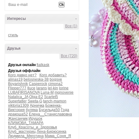
Интересы
-
Все (1)
стиль
Друзья
-
Все (720)
Друзья онлайн
fialkask
Друзья оффлайн
Кого давно нет?
Кого добавить?
alinas19
belosneska-38
bogsve
Boyarishnik
Casperock
cimona2
Flipper777
Iluce
larans
lel-kin
lorine
LUBAFIRISANOVA
Luna-M
mgnovenie
Natalica_JA
Olga-E2
Scarlet5
Supertatler
Sweta-G
tanch-mamon
viktoria1309
Арничка
Боженка-
Виктория
буляка
Бусильда50
Года
дракоша52
Елена__Станиславовна
Жансанчик
Ирушок
КЛИМОВА_ТАМАРА
Клуб_Красоты_и_Здоровья
Клуб_мастериц
Лена-Бирюсинка
Людмила_Мяготина
Мама_Соня_Я