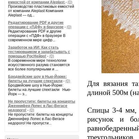
емкостей от компании Aleplast
-
(0)
Производство пластиковых емкостей
от компании Aleplast Компания
Aleplast — од...
Редактирование PDF и другие
операции с «ПДФ» в браузере
-
(0)
Редактирование PDF и другие
операции с «ПДФ» в браузере В
современном мире цифр...
Заработок на ИИ: Как стать
тестировщиком и зарабатывать с
помощью РосНейро!
-
(0)
В современном мире технологии
искусственного разума становятся
все более популярными и ...
Бродвейские шоу в Нью-Йорке:
билеты на лучшие спектакли
-
(0)
Для вязания т
Бродвейские шоу в Нью-Йорке:
билеты на лучшие спектакли Нью-
длиной 500м (на
Йорк — э...
Не пропустите: билеты на концерты
Дженнифер Лопес в Лас-Вегасе
Спицы 3-4 мм,
недорого!
-
(0)
Не пропустите: билеты на концерты
рисунок и бо
Дженнифер Лопес в Лас-Вегасе
недорого! Не пропусти...
равнобедренны
треугольников,