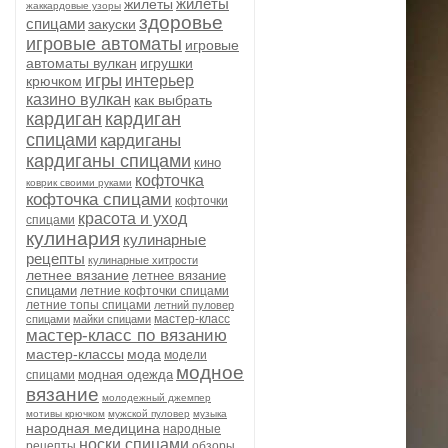
жилеты
жилеты
жаккардовые узоры
здоровье
спицами
закуски
игровые автоматы
игровые
автоматы вулкан
игрушки
игры
интерьер
крючком
казино вулкан
как выбрать
кардиган
кардиган
спицами
кардиганы
кардиганы спицами
кино
кофточка
коврик своими руками
кофточка спицами
кофточки
красота и уход
спицами
кулинария
кулинарные
рецепты
кулинарные хитрости
летнее вязание
летнее вязание
спицами
летние кофточки спицами
летние топы спицами
летний пуловер
мастер-класс
спицами
майки спицами
мастер-класс по вязанию
мастер-классы
мода
модели
модное
модная одежда
спицами
вязание
молодежный джемпер
мотивы крючком
мужской пуловер
музыка
народная медицина
народные
носки спицами
рецепты
обзоры