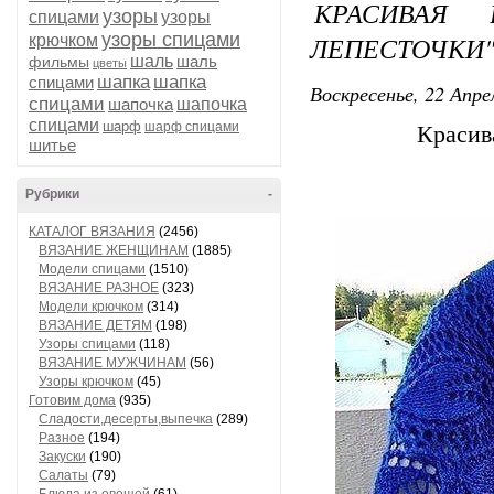
КРАСИВАЯ 
узоры
спицами
узоры
узоры спицами
ЛЕПЕСТОЧКИ"
крючком
шаль
шаль
фильмы
цветы
шапка
шапка
спицами
Воскресенье, 22 Апре
спицами
шапочка
шапочка
спицами
шарф
шарф спицами
Красив
шитье
Рубрики
-
КАТАЛОГ ВЯЗАНИЯ
(2456)
ВЯЗАНИЕ ЖЕНЩИНАМ
(1885)
Модели спицами
(1510)
ВЯЗАНИЕ РАЗНОЕ
(323)
Модели крючком
(314)
ВЯЗАНИЕ ДЕТЯМ
(198)
Узоры спицами
(118)
ВЯЗАНИЕ МУЖЧИНАМ
(56)
Узоры крючком
(45)
Готовим дома
(935)
Сладости,десерты,выпечка
(289)
Разное
(194)
Закуски
(190)
Салаты
(79)