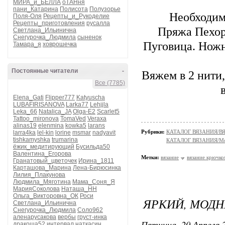
МИРА_и_БЕЛЛА
оТАНня
пани_Катарина
Полисота
Полузорье
Необходим
Поля-Оля
Рецепты_и_Рукоделие
Рецепты_приготовления
русалла
Пряжа Пехор
Светлана_Ильинична
Снегурочка_Людмила
сыненок
Пуговица. Ножн
Тамара_я
ховрошечка
Постоянные читатели
-
Вяжем в 2 нити
Все (7785)
Elena_Gati
Flipper777
Katyuscha
LUBAFIRISANOVA
Larka77
Lehjjla
Leka_66
Natalica_JA
Olga-E2
Scarlet5
Tattoo_mironova
TomaVed
Veraxa
alinas19
elenmina
kowka5
larans
Рубрики:
КАТАЛОГ ВЯЗАНИЯ/В
larra4ka
lel-kin
lorine
msmar
nadyavit
tishkamyshka
trumarina
КАТАЛОГ ВЯЗАНИЯ/Мо
ёжик_медитирующий
Бусильда50
Валентина_Егорова
Метки:
вязание
вязание крючко
Гранатовый_цветочек
Ирина_1811
Карташова_Марина
Лена-Бирюсинка
Лилия_Плакунова
Людмила_Мяготина
Мама_Соня_Я
МарияСоколова
Наташа_НН
Ольга_Викторовна_ОК
Роси
ЯРКИЙ, МОД
Светлана_Ильинична
Снегурочка_Людмила
Соло962
аленарусакова
вербы
груст-инка
Пятница, 20 Апреля 2
дракоша52
интервал
наткасин