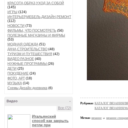
КРАСОТА,ОБРАЗ,УХОД ЗА СОБОЙ
(145)
ИГРЫ
(124)
ИНТЕРЬЕР,МЕБЕЛЬ,ДИЗАЙН,РЕМОНТ
(112)
НОВОСТИ
(73)
ФИЛЬМЫ, ЧТО ПОСМОТРЕТЬ
(56)
ПОЛЕЗНЫЕ МАГАЗИНЫ И ФИРМЫ
(53)
МОДНАЯ ОДЕЖДА
(51)
ДАЧА,СТРОИТЕЛЬСТВО
(48)
ТУРИЗМ И ПУТЕШЕСТВИЯ
(42)
ВИДЕО РАЗНОЕ
(40)
НУЖНЫЕ ПРОГРАММЫ
(26)
ДЕТИ
(25)
ПОХУДЕНИЕ
(24)
ФОТО, АРТ
(18)
МУЗЫКА
(14)
Схемы,Дизайн дневника
(6)
Видео
-
Рубрики:
КАТАЛОГ ВЯЗАНИЯ/
Все (72)
КАТАЛОГ ВЯЗАНИЯ/Мо
Итальянский
Метки:
вязание
вязание спицам
способ как закрыть
петли при