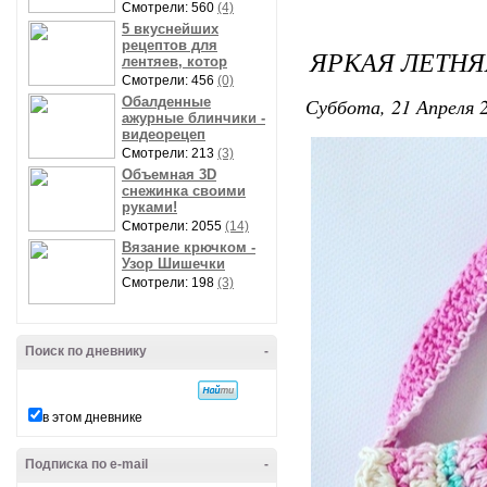
Смотрели: 560
(4)
5 вкуснейших
рецептов для
ЯРКАЯ ЛЕТНЯ
лентяев, котор
Смотрели: 456
(0)
Суббота, 21 Апреля 2
Обалденные
ажурные блинчики -
видеорецеп
Смотрели: 213
(3)
Объемная 3D
снежинка своими
руками!
Смотрели: 2055
(14)
Вязание крючком -
Узор Шишечки
Смотрели: 198
(3)
Поиск по дневнику
-
в этом дневнике
Подписка по e-mail
-