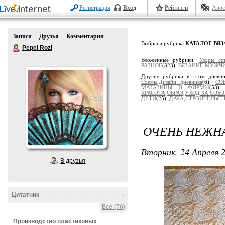
Регистрация
Вход
Рейтинги
Авос
Записи
Друзья
Комментарии
Выбрана рубрика
КАТАЛОГ ВЯ
Pepel Rozi
Вложенные рубрики:
Узоры сп
РАЗНОЕ
(323),
ВЯЗАНИЕ МУЖЧ
Другие рубрики в этом дневн
Схемы,Дизайн дневника
(6),
СО
МАГАЗИНЫ И ФИРМЫ
(53)
КРАСОТА,ОБРАЗ,УХОД ЗА СОБ
ДЕТИ
(25),
ДАЧА,СТРОИТЕЛЬСТ
ОЧЕНЬ НЕЖНА
Вторник, 24 Апреля 2
В друзья
Цитатник
-
Все (76)
Производство пластиковых