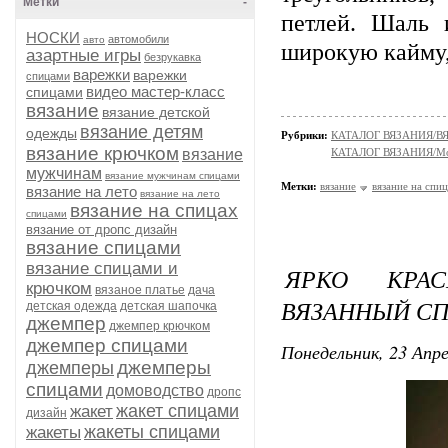
Метки
-
петлей. Шаль 
НОСКИ
автомобили
авто
широкую кайму, 
азартные игры
безрукавка
варежки
варежки
спицами
видео мастер-класс
спицами
вязание
вязание детской
вязание детям
одежды
Рубрики:
КАТАЛОГ ВЯЗАНИЯ/
вязание крючком
вязание
КАТАЛОГ ВЯЗАНИЯ/Мо
мужчинам
вязание мужчинам спицами
Метки:
вязание
вязание на спи
вязание на лето
вязание на лето
вязание на спицах
спицами
вязание от дропс дизайн
вязание спицами
вязание спицами и
ЯРКО КРА
крючком
вязаное платье
дача
ВЯЗАННЫЙ С
детская одежда
детская шапочка
джемпер
джемпер крючком
джемпер спицами
Понедельник, 23 Апре
джемперы
джемперы
спицами
домоводство
дропс
жакет спицами
жакет
дизайн
жакеты спицами
жакеты