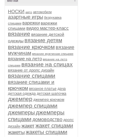
Метки
-
НОСКИ
автомобили
авто
азартные игры
безрукавка
варежки
варежки
спицами
видео мастер-класс
спицами
вязание
вязание детской
вязание детям
одежды
вязание крючком
вязание
мужчинам
вязание мужчинам спицами
вязание на лето
вязание на лето
вязание на спицах
спицами
вязание от дропс дизайн
вязание спицами
вязание спицами и
крючком
вязаное платье
дача
детская одежда
детская шапочка
джемпер
джемпер крючком
джемпер спицами
джемперы
джемперы
спицами
домоводство
дропс
жакет спицами
жакет
дизайн
жакеты спицами
жакеты