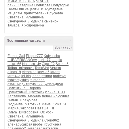
МИРА_и_БЕЛЛА
оТАНня
пани_Катарина
Полисота
Полузорье
Поля-Оля
Рецепты_и_Рукоделие
Рецепты_приготовления
русалла
Светлана_Ильинична
Снегурочка_Людмила
сыненок
Тамара_я
ховрошечка
Постоянные читатели
-
Все (7785)
Elena_Gati
Flipper777
Katyuscha
LUBAFIRISANOVA
Larka77
Lehjjla
Leka_66
Natalica_JA
Olga-E2
Scarlet5
Tattoo_mironova
TomaVed
Veraxa
alinas19
elenmina
kowka5
larans
larra4ka
lel-kin
lorine
msmar
nadyavit
tishkamyshka
trumarina
ёжик_медитирующий
Бусильда50
Валентина_Егорова
Гранатовый_цветочек
Ирина_1811
Карташова_Марина
Лена-Бирюсинка
Лилия_Плакунова
Людмила_Мяготина
Мама_Соня_Я
МарияСоколова
Наташа_НН
Ольга_Викторовна_ОК
Роси
Светлана_Ильинична
Снегурочка_Людмила
Соло962
аленарусакова
вербы
груст-инка
дракоша52
интервал
наткасин