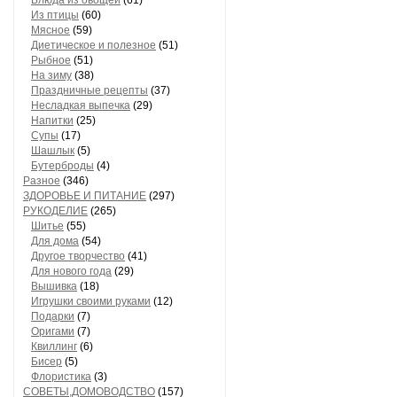
Блюда из овощей
(61)
Из птицы
(60)
Мясное
(59)
Диетическое и полезное
(51)
Рыбное
(51)
На зиму
(38)
Праздничные рецепты
(37)
Несладкая выпечка
(29)
Напитки
(25)
Супы
(17)
Шашлык
(5)
Бутерброды
(4)
Разное
(346)
ЗДОРОВЬЕ И ПИТАНИЕ
(297)
РУКОДЕЛИЕ
(265)
Шитье
(55)
Для дома
(54)
Другое творчество
(41)
Для нового года
(29)
Вышивка
(18)
Игрушки своими руками
(12)
Подарки
(7)
Оригами
(7)
Квиллинг
(6)
Бисер
(5)
Флористика
(3)
СОВЕТЫ,ДОМОВОДСТВО
(157)