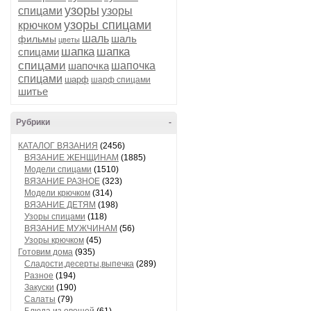
узоры
спицами
узоры
узоры спицами
крючком
шаль
шаль
фильмы
цветы
шапка
шапка
спицами
спицами
шапочка
шапочка
спицами
шарф
шарф спицами
шитье
Рубрики
-
КАТАЛОГ ВЯЗАНИЯ
(2456)
ВЯЗАНИЕ ЖЕНЩИНАМ
(1885)
Модели спицами
(1510)
ВЯЗАНИЕ РАЗНОЕ
(323)
Модели крючком
(314)
ВЯЗАНИЕ ДЕТЯМ
(198)
Узоры спицами
(118)
ВЯЗАНИЕ МУЖЧИНАМ
(56)
Узоры крючком
(45)
Готовим дома
(935)
Сладости,десерты,выпечка
(289)
Разное
(194)
Закуски
(190)
Салаты
(79)