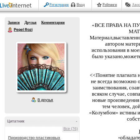
Регистрация
Вход
Рейтинги
Авос
Записи
Друзья
Комментарии
«ВСЕ ПРАВА НА П
Pepel Rozi
МАТ
Материал,выставленны
автором матери
использования в мое
было указано,может
<<Понятие плагиата н
не всегда возможно 
заимствования, соав
всяком случае, совп
новые произведения
В друзья
тем человек, до
«Колумбом» истины и,
собст
Цитатник
-
Все (76)
◦обладат
Производство пластиковых