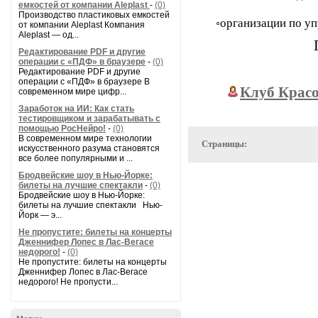
емкостей от компании Aleplast
-
(0)
Производство пластиковых емкостей
◦организации по у
от компании Aleplast Компания
Aleplast — од...
П
Редактирование PDF и другие
операции с «ПДФ» в браузере
-
(0)
Редактирование PDF и другие
операции с «ПДФ» в браузере В
Клуб Красо
современном мире цифр...
Заработок на ИИ: Как стать
тестировщиком и зарабатывать с
помощью РосНейро!
-
(0)
В современном мире технологии
Страницы:
искусственного разума становятся
все более популярными и ...
Бродвейские шоу в Нью-Йорке:
билеты на лучшие спектакли
-
(0)
Бродвейские шоу в Нью-Йорке:
билеты на лучшие спектакли Нью-
Йорк — э...
Не пропустите: билеты на концерты
Дженнифер Лопес в Лас-Вегасе
недорого!
-
(0)
Не пропустите: билеты на концерты
Дженнифер Лопес в Лас-Вегасе
недорого! Не пропусти...