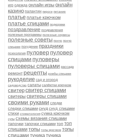
онлайн
онлайн игры
игр
одежда
казино
палантин
пироги
питание
платье
платье крючком
платье спицами
подкормки
поздравление
поздравления
полезные программы
полезные сервисы
полезные советы
пончо
пончо
праздники
похудение
спицами
пуловер
пуловер
психология
спицами
пуловеры
пуловеры спицами
рассада
рецепты
ремонт
ромбы спицами
рукоделие
сад и огород
салаты
салфетки крючком
садоводство
свитер спицами
свитер
свитеры
свитеры спицами
своими руками
следки
снуд
следки спицами
снуд спицами
стихи
сумка крючком
стоматология
схемы вязания спицами
супы
топ
тапочки
топ
тапочки спицами
топы
топы
спицами
топы крючком
спицами
туника
туника