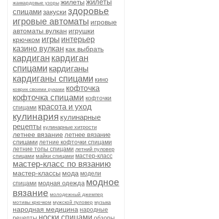
жилеты
жилеты
жаккардовые узоры
здоровье
спицами
закуски
игровые автоматы
игровые
автоматы вулкан
игрушки
игры
интерьер
крючком
казино вулкан
как выбрать
кардиган
кардиган
спицами
кардиганы
кардиганы спицами
кино
кофточка
коврик своими руками
кофточка спицами
кофточки
красота и уход
спицами
кулинария
кулинарные
рецепты
кулинарные хитрости
летнее вязание
летнее вязание
спицами
летние кофточки спицами
летние топы спицами
летний пуловер
мастер-класс
спицами
майки спицами
мастер-класс по вязанию
мастер-классы
мода
модели
модное
модная одежда
спицами
вязание
молодежный джемпер
мотивы крючком
мужской пуловер
музыка
народная медицина
народные
носки спицами
рецепты
обзоры