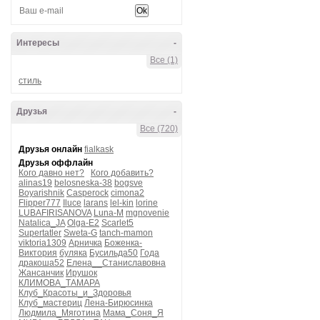
Интересы
-
Все (1)
стиль
Друзья
-
Все (720)
Друзья онлайн
fialkask
Друзья оффлайн
Кого давно нет?
Кого добавить?
alinas19
belosneska-38
bogsve
Boyarishnik
Casperock
cimona2
Flipper777
Iluce
larans
lel-kin
lorine
LUBAFIRISANOVA
Luna-M
mgnovenie
Natalica_JA
Olga-E2
Scarlet5
Supertatler
Sweta-G
tanch-mamon
viktoria1309
Арничка
Боженка-
Виктория
буляка
Бусильда50
Года
дракоша52
Елена__Станиславовна
Жансанчик
Ирушок
КЛИМОВА_ТАМАРА
Клуб_Красоты_и_Здоровья
Клуб_мастериц
Лена-Бирюсинка
Людмила_Мяготина
Мама_Соня_Я