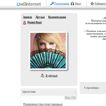
Регистрация
Вход
Рейтинги
Записи
Друзья
Комментарии
«В
Материал,выс
Pepel Rozi
использования в 
<<Понятие плагиата
заимствования, с
новые произв
«Ко
В друзья
Страницы:
Цитатник
-
Все (76)
Производство пластиковых