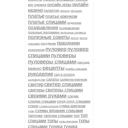
онлайн
онлайн игры
игр
одежда
казино
палантин
пироги
питание
платье
платье крючком
платье спицами
подкормки
поздравление
поздравления
полезные программы
полезные сервисы
полезные советы
пончо
пончо
праздники
похудение
спицами
пуловер
пуловер
психология
спицами
пуловеры
пуловеры спицами
рассада
рецепты
ремонт
ромбы спицами
рукоделие
сад и огород
салаты
салфетки крючком
садоводство
свитер спицами
свитер
свитеры
свитеры спицами
своими руками
следки
снуд
следки спицами
снуд спицами
стихи
сумка крючком
стоматология
схемы вязания спицами
супы
топ
тапочки
топ
тапочки спицами
топы
топы
спицами
топы крючком
спицами
туника
туника