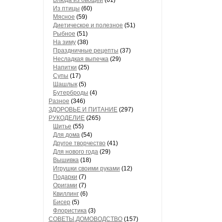
Блюда из овощей
(61)
Из птицы
(60)
Мясное
(59)
Диетическое и полезное
(51)
Рыбное
(51)
На зиму
(38)
Праздничные рецепты
(37)
Несладкая выпечка
(29)
Напитки
(25)
Супы
(17)
Шашлык
(5)
Бутерброды
(4)
Разное
(346)
ЗДОРОВЬЕ И ПИТАНИЕ
(297)
РУКОДЕЛИЕ
(265)
Шитье
(55)
Для дома
(54)
Другое творчество
(41)
Для нового года
(29)
Вышивка
(18)
Игрушки своими руками
(12)
Подарки
(7)
Оригами
(7)
Квиллинг
(6)
Бисер
(5)
Флористика
(3)
СОВЕТЫ,ДОМОВОДСТВО
(157)