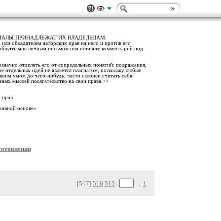
РИАЛЫ ПРИНАДЛЕЖАТ ИХ ВЛАДЕЛЬЦАМ.
 или обладателем авторских прав на него и против его
ообщить мне личным письмом или оставьте комментарий под
означно отделить его от сопредельных понятий: подражания,
ие отдельных идей не является плагиатом, поскольку любые
воим умом до чего-нибудь, часто склонен считать себя
нных мыслей посягательство на свои права.>>
 прав
тивной основе»
готовления
[517]
516
515
..
..
1