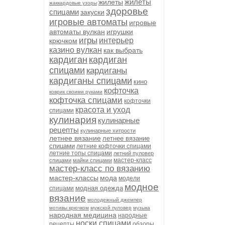
жилеты
жилеты
жаккардовые узоры
здоровье
спицами
закуски
игровые автоматы
игровые
автоматы вулкан
игрушки
игры
интерьер
крючком
казино вулкан
как выбрать
кардиган
кардиган
спицами
кардиганы
кардиганы спицами
кино
кофточка
коврик своими руками
кофточка спицами
кофточки
красота и уход
спицами
кулинария
кулинарные
рецепты
кулинарные хитрости
летнее вязание
летнее вязание
спицами
летние кофточки спицами
летние топы спицами
летний пуловер
мастер-класс
спицами
майки спицами
мастер-класс по вязанию
мастер-классы
мода
модели
модное
модная одежда
спицами
вязание
молодежный джемпер
мотивы крючком
мужской пуловер
музыка
народная медицина
народные
носки спицами
рецепты
обзоры