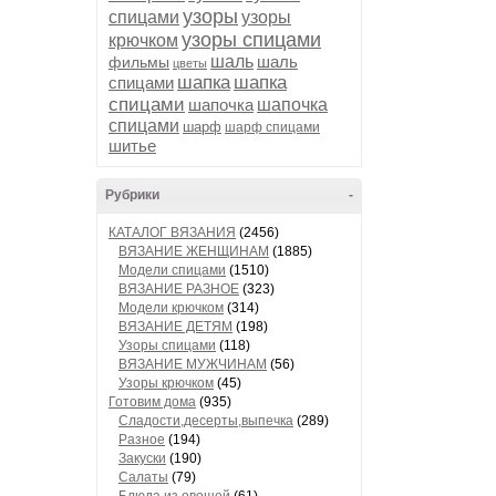
узоры
спицами
узоры
узоры спицами
крючком
шаль
шаль
фильмы
цветы
шапка
шапка
спицами
спицами
шапочка
шапочка
спицами
шарф
шарф спицами
шитье
Рубрики
-
КАТАЛОГ ВЯЗАНИЯ
(2456)
ВЯЗАНИЕ ЖЕНЩИНАМ
(1885)
Модели спицами
(1510)
ВЯЗАНИЕ РАЗНОЕ
(323)
Модели крючком
(314)
ВЯЗАНИЕ ДЕТЯМ
(198)
Узоры спицами
(118)
ВЯЗАНИЕ МУЖЧИНАМ
(56)
Узоры крючком
(45)
Готовим дома
(935)
Сладости,десерты,выпечка
(289)
Разное
(194)
Закуски
(190)
Салаты
(79)