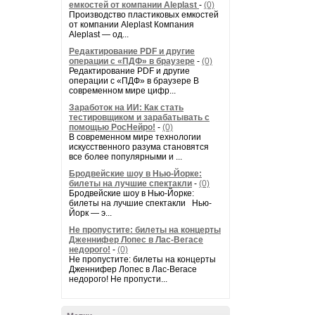
емкостей от компании Aleplast
-
(0)
Производство пластиковых емкостей
от компании Aleplast Компания
Aleplast — од...
Редактирование PDF и другие
операции с «ПДФ» в браузере
-
(0)
Редактирование PDF и другие
операции с «ПДФ» в браузере В
современном мире цифр...
Заработок на ИИ: Как стать
тестировщиком и зарабатывать с
помощью РосНейро!
-
(0)
В современном мире технологии
искусственного разума становятся
все более популярными и ...
Бродвейские шоу в Нью-Йорке:
билеты на лучшие спектакли
-
(0)
Бродвейские шоу в Нью-Йорке:
билеты на лучшие спектакли Нью-
Йорк — э...
Не пропустите: билеты на концерты
Дженнифер Лопес в Лас-Вегасе
недорого!
-
(0)
Не пропустите: билеты на концерты
Дженнифер Лопес в Лас-Вегасе
недорого! Не пропусти...