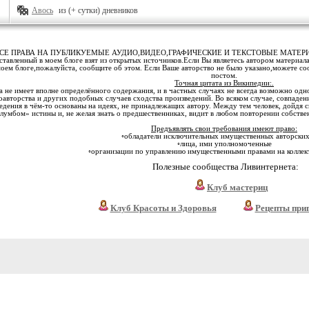
Авось
из (+ сутки) дневников
СЕ ПРАВА НА ПУБЛИКУЕМЫЕ АУДИО,ВИДЕО,ГРАФИЧЕСКИЕ И ТЕКСТОВЫЕ МАТЕ
тавленный в моем блоге взят из открытых источников.Если Вы являетесь автором материала
моем блоге,пожалуйста, сообщите об этом. Если Ваше авторство не было указано,можете с
постом.
Точная цитата из Википедии:.
 не имеет вполне определённого содержания, и в частных случаях не всегда возможно одн
оавторства и других подобных случаев сходства произведений. Во всяком случае, совпаден
едения в чём-то основаны на идеях, не принадлежащих автору. Между тем человек, дойдя с
лумбом» истины и, не желая знать о предшественниках, видит в любом повторении собстве
Предъявлять свои требования имеют право:
◦обладатели исключительных имущественных авторских
◦лица, ими уполномоченные
◦организации по управлению имущественными правами на коллек
Полезные сообщества Ливинтернета:
Клуб мастериц
Клуб Красоты и Здоровья
Рецепты при