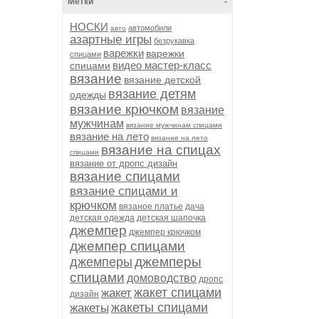
Метки
-
НОСКИ
автомобили
авто
азартные игры
безрукавка
варежки
варежки
спицами
видео мастер-класс
спицами
вязание
вязание детской
вязание детям
одежды
вязание крючком
вязание
мужчинам
вязание мужчинам спицами
вязание на лето
вязание на лето
вязание на спицах
спицами
вязание от дропс дизайн
вязание спицами
вязание спицами и
крючком
вязаное платье
дача
детская одежда
детская шапочка
джемпер
джемпер крючком
джемпер спицами
джемперы
джемперы
спицами
домоводство
дропс
жакет спицами
жакет
дизайн
жакеты спицами
жакеты