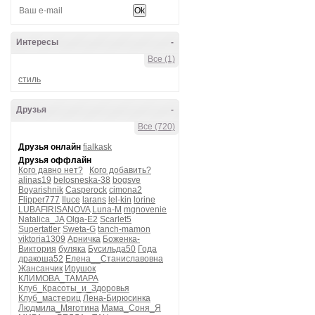
Интересы
-
Все (1)
стиль
Друзья
-
Все (720)
Друзья онлайн
fialkask
Друзья оффлайн
Кого давно нет?
Кого добавить?
alinas19
belosneska-38
bogsve
Boyarishnik
Casperock
cimona2
Flipper777
Iluce
larans
lel-kin
lorine
LUBAFIRISANOVA
Luna-M
mgnovenie
Natalica_JA
Olga-E2
Scarlet5
Supertatler
Sweta-G
tanch-mamon
viktoria1309
Арничка
Боженка-
Виктория
буляка
Бусильда50
Года
дракоша52
Елена__Станиславовна
Жансанчик
Ирушок
КЛИМОВА_ТАМАРА
Клуб_Красоты_и_Здоровья
Клуб_мастериц
Лена-Бирюсинка
Людмила_Мяготина
Мама_Соня_Я