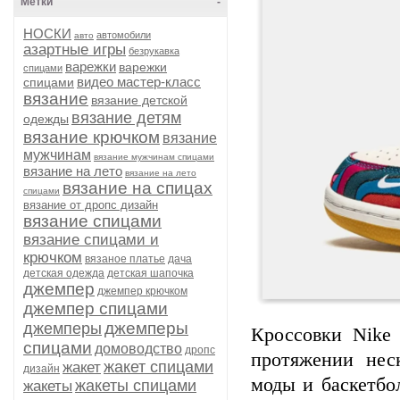
Метки
-
НОСКИ
автомобили
авто
азартные игры
безрукавка
варежки
варежки
спицами
видео мастер-класс
спицами
вязание
вязание детской
вязание детям
одежды
вязание крючком
вязание
мужчинам
вязание мужчинам спицами
вязание на лето
вязание на лето
вязание на спицах
спицами
вязание от дропс дизайн
вязание спицами
вязание спицами и
крючком
вязаное платье
дача
детская одежда
детская шапочка
джемпер
джемпер крючком
джемпер спицами
джемперы
джемперы
Кроссовки Nike 
спицами
домоводство
дропс
протяжении нес
жакет спицами
жакет
дизайн
моды и баскетбо
жакеты спицами
жакеты