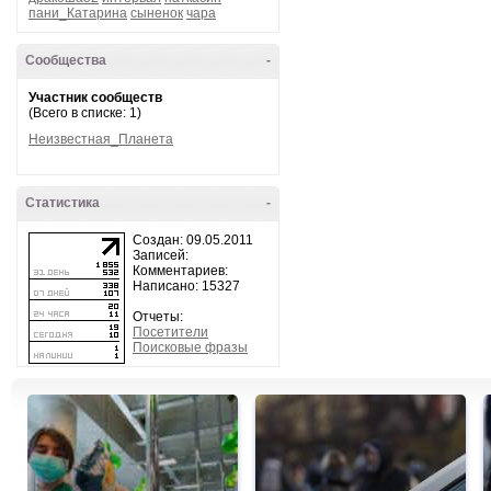
пани_Катарина
сыненок
чара
Сообщества
-
Участник сообществ
(Всего в списке: 1)
Неизвестная_Планета
Статистика
-
Создан: 09.05.2011
Записей:
Комментариев:
Написано: 15327
Отчеты:
Посетители
Поисковые фразы