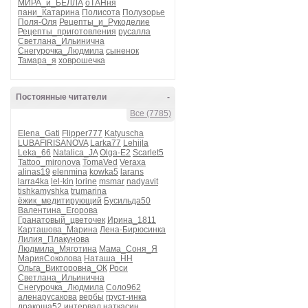
МИРА_и_БЕЛЛА
оТАНня
пани_Катарина
Полисота
Полузорье
Поля-Оля
Рецепты_и_Рукоделие
Рецепты_приготовления
русалла
Светлана_Ильинична
Снегурочка_Людмила
сыненок
Тамара_я
ховрошечка
Постоянные читатели
-
Все (7785)
Elena_Gati
Flipper777
Katyuscha
LUBAFIRISANOVA
Larka77
Lehjjla
Leka_66
Natalica_JA
Olga-E2
Scarlet5
Tattoo_mironova
TomaVed
Veraxa
alinas19
elenmina
kowka5
larans
larra4ka
lel-kin
lorine
msmar
nadyavit
tishkamyshka
trumarina
ёжик_медитирующий
Бусильда50
Валентина_Егорова
Гранатовый_цветочек
Ирина_1811
Карташова_Марина
Лена-Бирюсинка
Лилия_Плакунова
Людмила_Мяготина
Мама_Соня_Я
МарияСоколова
Наташа_НН
Ольга_Викторовна_ОК
Роси
Светлана_Ильинична
Снегурочка_Людмила
Соло962
аленарусакова
вербы
груст-инка
дракоша52
интервал
наткасин