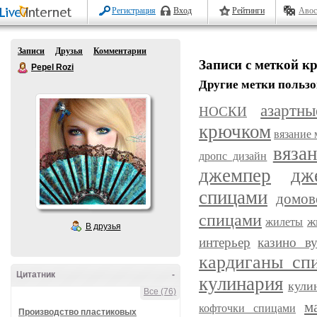
Регистрация
Вход
Рейтинги
Авос
Записи
Друзья
Комментарии
Записи с меткой к
Pepel Rozi
Другие метки пользо
азартн
НОСКИ
крючком
вязание
вяза
дропс дизайн
джемпер
дж
спицами
домов
спицами
ж
жилеты
В друзья
интерьер
казино ву
кардиганы сп
Цитатник
-
кулинария
кули
Все (76)
м
кофточки спицами
Производство пластиковых