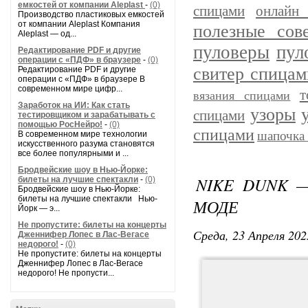
емкостей от компании Aleplast
-
(0)
спицами
онлайн 
Производство пластиковых емкостей
от компании Aleplast Компания
полезные сов
Aleplast — од...
пуловеры
пул
Редактирование PDF и другие
операции с «ПДФ» в браузере
-
(0)
свитер спицам
Редактирование PDF и другие
операции с «ПДФ» в браузере В
современном мире цифр...
т
вязания спицами
Заработок на ИИ: Как стать
узоры
спицами
тестировщиком и зарабатывать с
помощью РосНейро!
-
(0)
спицами
шапочка
В современном мире технологии
искусственного разума становятся
все более популярными и ...
Бродвейские шоу в Нью-Йорке:
NIKE DUNK 
билеты на лучшие спектакли
-
(0)
Бродвейские шоу в Нью-Йорке:
билеты на лучшие спектакли Нью-
МОДЕ
Йорк — э...
Не пропустите: билеты на концерты
Среда, 23 Апреля 202
Дженнифер Лопес в Лас-Вегасе
недорого!
-
(0)
Не пропустите: билеты на концерты
Дженнифер Лопес в Лас-Вегасе
недорого! Не пропусти...