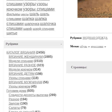
узоры
спицами
узоры
узоры спицами
крючком
шаль
шаль
фильмы
цветы
шапка
шапка
спицами
спицами
шапочка
шапочка
спицами
шарф
шарф спицами
шитье
Рубрики:
МОДНАЯ ОДЕЖДА
Рубрики
-
Метки:
обувь
кроссовки
КАТАЛОГ ВЯЗАНИЯ
(2456)
ВЯЗАНИЕ ЖЕНЩИНАМ
(1885)
Модели спицами
(1510)
ВЯЗАНИЕ РАЗНОЕ
(323)
Страницы:
Модели крючком
(314)
ВЯЗАНИЕ ДЕТЯМ
(198)
Узоры спицами
(118)
ВЯЗАНИЕ МУЖЧИНАМ
(56)
Узоры крючком
(45)
Готовим дома
(935)
Сладости,десерты,выпечка
(289)
Разное
(194)
Закуски
(190)
Салаты
(79)