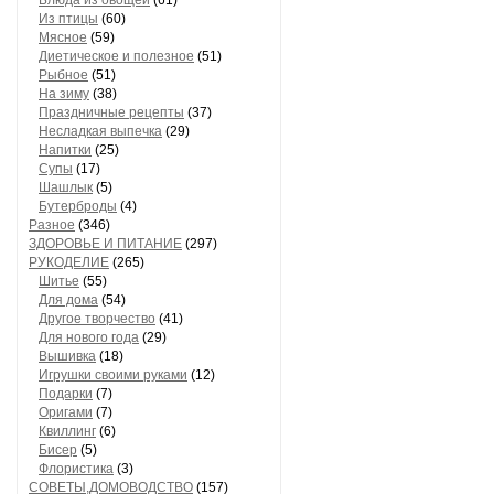
Блюда из овощей
(61)
Из птицы
(60)
Мясное
(59)
Диетическое и полезное
(51)
Рыбное
(51)
На зиму
(38)
Праздничные рецепты
(37)
Несладкая выпечка
(29)
Напитки
(25)
Супы
(17)
Шашлык
(5)
Бутерброды
(4)
Разное
(346)
ЗДОРОВЬЕ И ПИТАНИЕ
(297)
РУКОДЕЛИЕ
(265)
Шитье
(55)
Для дома
(54)
Другое творчество
(41)
Для нового года
(29)
Вышивка
(18)
Игрушки своими руками
(12)
Подарки
(7)
Оригами
(7)
Квиллинг
(6)
Бисер
(5)
Флористика
(3)
СОВЕТЫ,ДОМОВОДСТВО
(157)