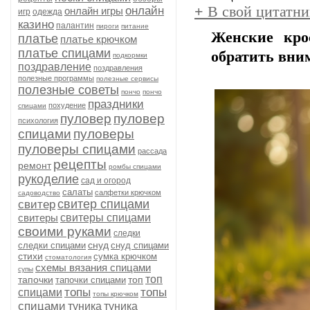
+
В свой цитатни
онлайн
онлайн игры
игр
одежда
казино
палантин
пироги
питание
Женские кро
платье
платье крючком
платье спицами
обратить вни
подкормки
поздравление
поздравления
полезные программы
полезные сервисы
полезные советы
пончо
пончо
праздники
похудение
спицами
пуловер
пуловер
психология
спицами
пуловеры
пуловеры спицами
рассада
рецепты
ремонт
ромбы спицами
рукоделие
сад и огород
салаты
салфетки крючком
садоводство
свитер спицами
свитер
свитеры
свитеры спицами
своими руками
следки
снуд
следки спицами
снуд спицами
стихи
сумка крючком
стоматология
схемы вязания спицами
супы
топ
тапочки
топ
тапочки спицами
топы
топы
спицами
топы крючком
спицами
туника
туника