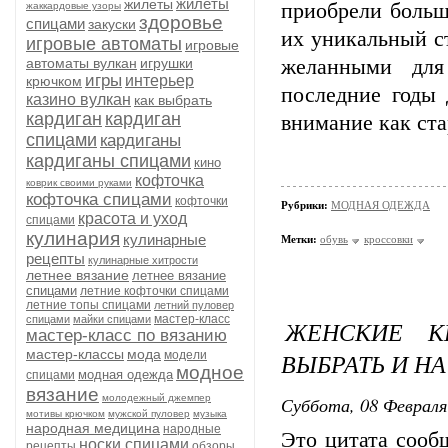
жилеты
жилеты
приобрели больш
жаккардовые узоры
здоровье
спицами
закуски
их уникальный с
игровые автоматы
игровые
автоматы вулкан
игрушки
желанными для
игры
интерьер
крючком
последние годы 
казино вулкан
как выбрать
кардиган
кардиган
внимание как ста
спицами
кардиганы
кардиганы спицами
кино
кофточка
коврик своими руками
кофточка спицами
кофточки
Рубрики:
МОДНАЯ ОДЕЖДА
красота и уход
спицами
кулинария
кулинарные
Метки:
обувь
кроссовки
рецепты
кулинарные хитрости
летнее вязание
летнее вязание
спицами
летние кофточки спицами
летние топы спицами
летний пуловер
мастер-класс
спицами
майки спицами
ЖЕНСКИЕ К
мастер-класс по вязанию
мастер-классы
мода
ВЫБРАТЬ И Н
модели
модное
модная одежда
спицами
вязание
молодежный джемпер
Суббота, 08 Февраля
мотивы крючком
мужской пуловер
музыка
народная медицина
народные
Это цитата соо
носки спицами
рецепты
обзоры