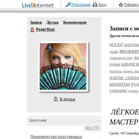
Регистрация
Вход
Рейтинги
Записи
Друзья
Комментарии
Записи с 
Pepel Rozi
Другие метки поль
азартны
НОСКИ
вязани
дизайн
домоводство
жа
кардига
вулкан
рецепты
летнее вя
платье спиц
рецепты
рук
спицами
туника
В друзья
ЛЁГКОЕ
МАСТЕР
Цитатник
-
Все (76)
Среда, 04 Сентябр
Производство пластиковых