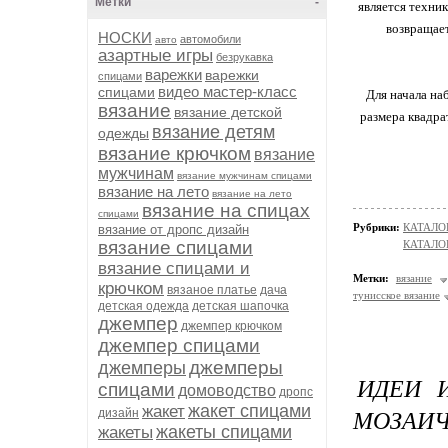
Метки
-
является техник
возвращает
НОСКИ
автомобили
авто
азартные игры
безрукавка
варежки
варежки
спицами
видео мастер-класс
спицами
Для начала на
вязание
вязание детской
размера квадра
вязание детям
одежды
вязание крючком
вязание
мужчинам
вязание мужчинам спицами
вязание на лето
вязание на лето
вязание на спицах
спицами
Рубрики:
КАТАЛО
вязание от дропс дизайн
вязание спицами
КАТАЛОГ
вязание спицами и
Метки:
вязание
крючком
вязаное платье
дача
тунисское вязание
детская одежда
детская шапочка
джемпер
джемпер крючком
джемпер спицами
джемперы
джемперы
ИДЕИ 
спицами
домоводство
дропс
жакет спицами
жакет
МОЗАИЧ
дизайн
жакеты спицами
жакеты