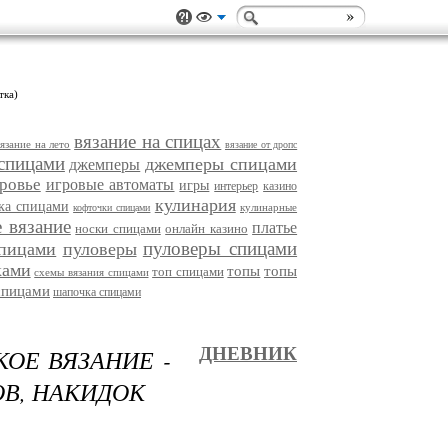
тка)
вязание на спицах
вязание на лето
вязание от дропс
спицами
джемперы спицами
джемперы
ровье
игровые автоматы
игры
интерьер
казино
кулинария
ка спицами
кулинарные
кофточки спицами
 вязание
платье
носки спицами
онлайн казино
пуловеры спицами
спицами
пуловеры
ками
топы
топы
топ спицами
схемы вязания спицами
спицами
шапочка спицами
ОЕ ВЯЗАНИЕ -
ДНЕВНИК
ОВ, НАКИДОК