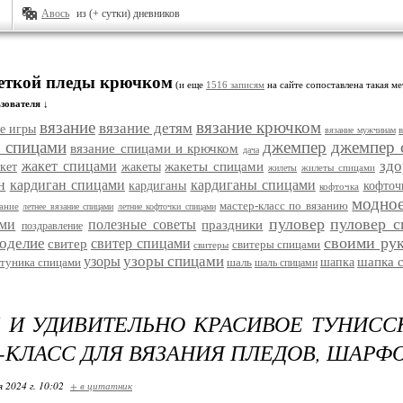
Авось
из (+ сутки) дневников
меткой пледы крючком
(и еще
1516 записям
на сайте сопоставлена такая ме
зователя ↓
вязание
вязание крючком
вязание детям
е игры
вязание мужчинам
е спицами
джемпер
джемпер 
вязание спицами и крючком
дача
здо
жакет спицами
жакеты спицами
кет
жакеты
жилеты спицами
жилеты
н
кардиган спицами
кардиганы спицами
кардиганы
кофточ
кофточка
модное
мастер-класс по вязанию
зание
летнее вязание спицами
летние кофточки спицами
пуловер
пуловер 
ами
полезные советы
праздники
поздравление
своими ру
оделие
свитер спицами
свитер
свитеры спицами
свитеры
узоры спицами
узоры
шапка 
туника спицами
шаль
шапка
шаль спицами
 И УДИВИТЕЛЬНО КРАСИВОЕ ТУНИССК
-КЛАСС ДЛЯ ВЯЗАНИЯ ПЛЕДОВ, ШАРФ
я 2024 г. 10:02
+ в цитатник