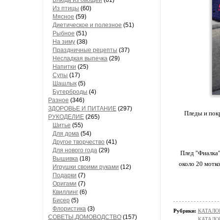
Блюда из овощей
(61)
Из птицы
(60)
Мясное
(59)
Диетическое и полезное
(51)
Рыбное
(51)
На зиму
(38)
Праздничные рецепты
(37)
Несладкая выпечка
(29)
Напитки
(25)
Супы
(17)
Шашлык
(5)
Бутерброды
(4)
Разное
(346)
ЗДОРОВЬЕ И ПИТАНИЕ
(297)
Пледы и покр
РУКОДЕЛИЕ
(265)
Шитье
(55)
Для дома
(54)
Другое творчество
(41)
Для нового года
(29)
Плед "Фиалка"
Вышивка
(18)
около 20 мотк
Игрушки своими руками
(12)
Подарки
(7)
Оригами
(7)
Квиллинг
(6)
Бисер
(5)
Флористика
(3)
Рубрики:
КАТАЛО
СОВЕТЫ,ДОМОВОДСТВО
(157)
КАТАЛОГ