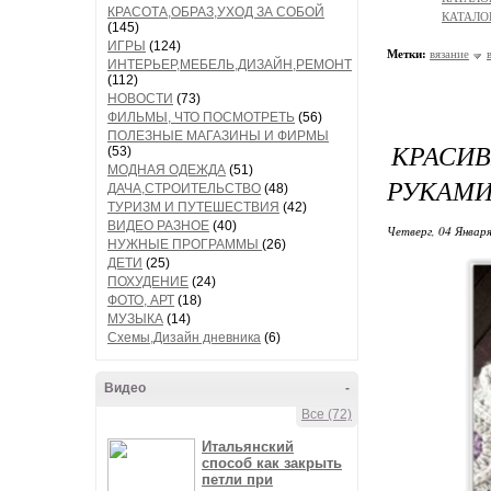
КРАСОТА,ОБРАЗ,УХОД ЗА СОБОЙ
КАТАЛОГ
(145)
ИГРЫ
(124)
Метки:
вязание
ИНТЕРЬЕР,МЕБЕЛЬ,ДИЗАЙН,РЕМОНТ
(112)
НОВОСТИ
(73)
ФИЛЬМЫ, ЧТО ПОСМОТРЕТЬ
(56)
ПОЛЕЗНЫЕ МАГАЗИНЫ И ФИРМЫ
КРАСИ
(53)
МОДНАЯ ОДЕЖДА
(51)
РУКАМИ
ДАЧА,СТРОИТЕЛЬСТВО
(48)
ТУРИЗМ И ПУТЕШЕСТВИЯ
(42)
ВИДЕО РАЗНОЕ
(40)
Четверг, 04 Января
НУЖНЫЕ ПРОГРАММЫ
(26)
ДЕТИ
(25)
ПОХУДЕНИЕ
(24)
ФОТО, АРТ
(18)
МУЗЫКА
(14)
Схемы,Дизайн дневника
(6)
Видео
-
Все (72)
Итальянский
способ как закрыть
петли при