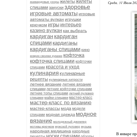
жилеты
жилеты
жаккардовые узоры
Среда, 31 Июля 20
здоровье
спицами
закуски
игровые автоматы
игровые
автоматы вулкан
игрушки
игры
интерьер
крючком
казино вулкан
как выбрать
кардиган
кардиган
спицами
кардиганы
кардиганы спицами
кино
кофточка
коврик своими руками
кофточка спицами
кофточки
красота и уход
спицами
кулинария
кулинарные
рецепты
кулинарные хитрости
летнее вязание
летнее вязание
спицами
летние кофточки спицами
летние топы спицами
летний пуловер
мастер-класс
спицами
майки спицами
мастер-класс по вязанию
мастер-классы
мода
модели
модное
модная одежда
спицами
вязание
молодежный джемпер
мотивы крючком
мужской пуловер
музыка
народная медицина
народные
В январе пр
носки спицами
рецепты
обзоры