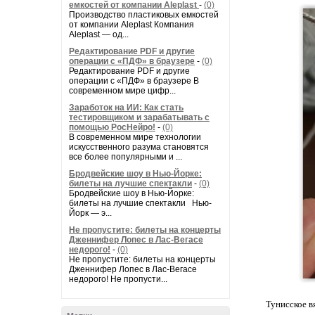
емкостей от компании Aleplast
-
(0)
Производство пластиковых емкостей
от компании Aleplast Компания
Aleplast — од...
Редактирование PDF и другие
операции с «ПДФ» в браузере
-
(0)
Редактирование PDF и другие
операции с «ПДФ» в браузере В
современном мире цифр...
Заработок на ИИ: Как стать
тестировщиком и зарабатывать с
помощью РосНейро!
-
(0)
В современном мире технологии
искусственного разума становятся
все более популярными и ...
Бродвейские шоу в Нью-Йорке:
билеты на лучшие спектакли
-
(0)
Бродвейские шоу в Нью-Йорке:
билеты на лучшие спектакли Нью-
Йорк — э...
Не пропустите: билеты на концерты
Дженнифер Лопес в Лас-Вегасе
недорого!
-
(0)
Не пропустите: билеты на концерты
Дженнифер Лопес в Лас-Вегасе
недорого! Не пропусти...
Тунисское в