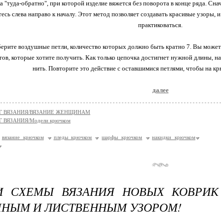
а "туда-обратно", при которой изделие вяжется без поворота в конце ряда. Снач
есь слева направо к началу. Этот метод позволяет создавать красивые узоры,
практиковаться.
берите воздушные петли, количество которых должно быть кратно 7. Вы можете
тов, которые хотите получить. Как только цепочка достигнет нужной длины, на
нить. Повторите это действие с оставшимися петлями, чтобы на крю
далее
Г ВЯЗАНИЯ/ВЯЗАНИЕ ЖЕНЩИНАМ
 ВЯЗАНИЯ/Модели крючком
вязание крючком
пледы крючком
шарфы крючком
накидки крючком
И СХЕМЫ ВЯЗАНИЯ НОВЫХ КОВРИК
НЫМ И ЛИСТВЕННЫМ УЗОРОМ!