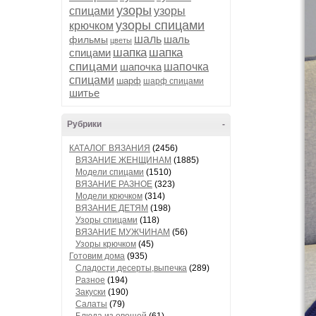
узоры
спицами
узоры
узоры спицами
крючком
шаль
шаль
фильмы
цветы
шапка
шапка
спицами
спицами
шапочка
шапочка
спицами
шарф
шарф спицами
шитье
Рубрики
-
КАТАЛОГ ВЯЗАНИЯ
(2456)
ВЯЗАНИЕ ЖЕНЩИНАМ
(1885)
Модели спицами
(1510)
ВЯЗАНИЕ РАЗНОЕ
(323)
Модели крючком
(314)
ВЯЗАНИЕ ДЕТЯМ
(198)
Узоры спицами
(118)
ВЯЗАНИЕ МУЖЧИНАМ
(56)
Узоры крючком
(45)
Готовим дома
(935)
Сладости,десерты,выпечка
(289)
Разное
(194)
Закуски
(190)
Салаты
(79)