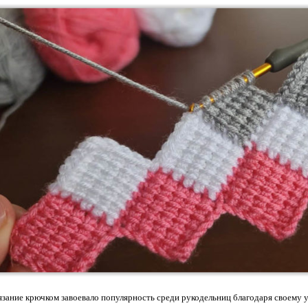
язание крючком завоевало популярность среди рукодельниц благодаря своему 