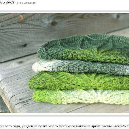
24 г. 09:58
+ в цитатник
ошлого года, увидев на полке моего любимого магазина яркие пасмы Green-White