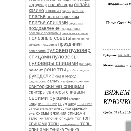
поддавшись м
онлайн
онлайн игры
игр
одежда
казино
палантин
пироги
питание
платье
платье крючком
платье спицами
Пасма Green-Wh
подкормки
поздравление
поздравления
полезные программы
полезные сервисы
полезные советы
пончо
пончо
праздники
похудение
спицами
пуловер
пуловер
психология
Рубрики:
КАТАЛО
спицами
пуловеры
пуловеры спицами
рассада
Метки:
вязание
рецепты
ремонт
ромбы спицами
рукоделие
сад и огород
салаты
салфетки крючком
садоводство
свитер спицами
свитер
ВЯЖЕМ
свитеры
свитеры спицами
своими руками
следки
КРЮЧК
снуд
следки спицами
снуд спицами
стихи
сумка крючком
стоматология
Среда, 01 Мая 2024
схемы вязания спицами
супы
топ
тапочки
топ
тапочки спицами
топы
топы
спицами
топы крючком
спицами
туника
туника