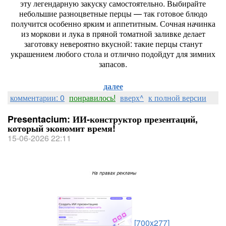
эту
легендарную
закуску
самостоятельно.
Выбирайте
небольшие
разноцветные
перцы
— так
готовое
блюдо
получится
особенно
ярким
и
аппетитным.
Сочная
начинка
из
моркови
и
лука
в
пряной
томатной
заливке
делает
заготовку
невероятно
вкусной:
такие
перцы
станут
украшением
любого
стола
и
отлично
подойдут
для
зимних
запасов.
далее
комментарии: 0
понравилось!
вверх^
к полной версии
Presentacium: ИИ‑конструктор презентаций,
который экономит время!
15-06-2026 22:11
[700x277]