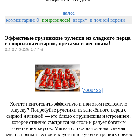
далее
комментарии: 0
понравилось!
вверх^
к полной версии
Эффектные грузинские рулетки из сладкого перца
с творожным сыром, орехами и чесноком!
02-07-2026 07:16
[700x432]
Хотите
приготовить
эффектную
и
при
этом
несложную
закуску?
Попробуйте
рулетики
из
запечённого
перца
с
сырной
начинкой
— это
блюдо
с
грузинским
настроением,
которое
отлично
смотрится
на
столе
и
радует
богатым
сочетанием
вкусов.
Мягкая
сливочная
основа,
свежая
зелень,
пряный
чеснок
и
хрустящие
кусочки
грецких
орехов