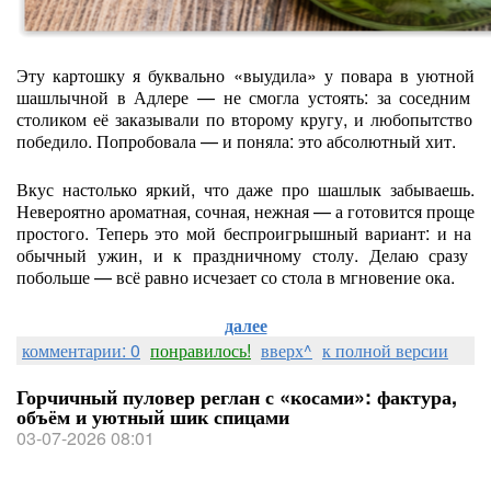
Эту
картошку
я
буквально
«выудила»
у
повара
в
уютной
шашлычной
в
Адлере
— не
смогла
устоять:
за
соседним
столиком
её
заказывали
по
второму
кругу,
и
любопытство
победило.
Попробовала
— и
поняла:
это
абсолютный
хит.
Вкус
настолько
яркий,
что
даже
про
шашлык
забываешь.
Невероятно
ароматная,
сочная,
нежная
— а
готовится
проще
простого.
Теперь
это
мой
беспроигрышный
вариант:
и
на
обычный
ужин,
и
к
праздничному
столу.
Делаю
сразу
побольше
— всё
равно
исчезает
со
стола
в
мгновение
ока.
далее
комментарии: 0
понравилось!
вверх^
к полной версии
Горчичный пуловер реглан с «косами»: фактура,
объём и уютный шик спицами
03-07-2026 08:01