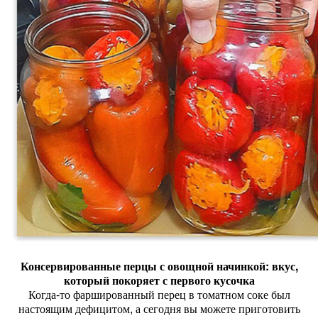
Консервированные
перцы
с
овощной
начинкой:
вкус,
который
покоряет
с
первого
кусочка
Когда‑то
фаршированный
перец
в
томатном
соке
был
настоящим
дефицитом,
а
сегодня
вы
можете
приготовить