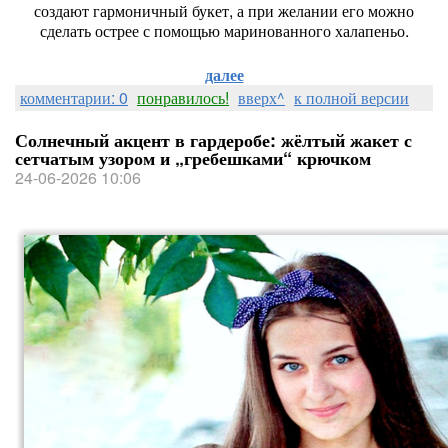
создают
гармоничный
букет,
а
при
желании
его
можно
сделать
острее
с
помощью
маринованного
халапеньо.
далее
комментарии: 0
понравилось!
вверх^
к полной версии
Солнечный акцент в гардеробе: жёлтый жакет с
сетчатым узором и „гребешками“ крючком
24-06-2026 10:06