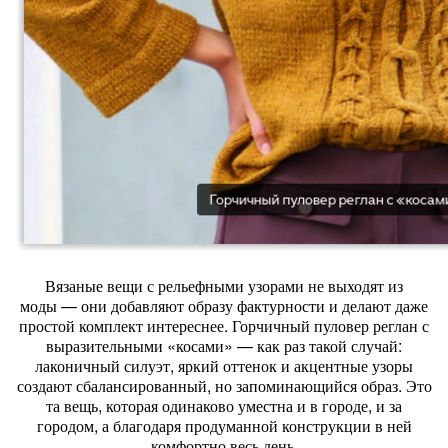
Вязаные
вещи
с
рельефными
узорами
не
выходят
из
моды
— они
добавляют
образу
фактурности
и
делают
даже
простой
комплект
интереснее.
Горчичный
пуловер
реглан
с
выразительными
«косами»
— как
раз
такой
случай:
лаконичный
силуэт,
яркий
оттенок
и
акцентные
узоры
создают
сбалансированный,
но
запоминающийся
образ.
Это
та
вещь,
которая
одинаково
уместна
и
в
городе,
и
за
городом,
а
благодаря
продуманной
конструкции
в
ней
комфортно
весь
день.