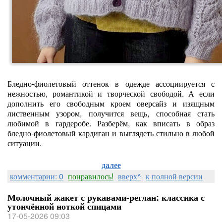
Бледно‑фиолетовый оттенок в одежде ассоциируется с
нежностью, романтикой и творческой свободой. А если
дополнить его свободным кроем оверсайз и изящным
лиственным узором, получится вещь, способная стать
любимой в гардеробе. Разберём, как вписать в образ
бледно‑фиолетовый кардиган и выглядеть стильно в любой
ситуации.
далее
комментарии: 0
понравилось!
вверх^
к полной версии
Молочный жакет с рукавами‑реглан: классика с
утончённой ноткой спицами
17-05-2026 09:03