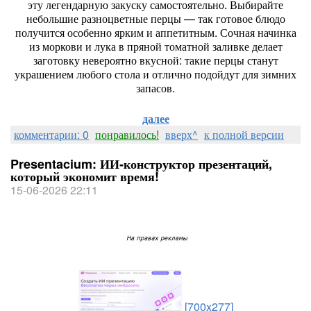
эту
легендарную
закуску
самостоятельно.
Выбирайте
небольшие
разноцветные
перцы
— так
готовое
блюдо
получится
особенно
ярким
и
аппетитным.
Сочная
начинка
из
моркови
и
лука
в
пряной
томатной
заливке
делает
заготовку
невероятно
вкусной:
такие
перцы
станут
украшением
любого
стола
и
отлично
подойдут
для
зимних
запасов.
далее
комментарии: 0
понравилось!
вверх^
к полной версии
Presentacium: ИИ‑конструктор презентаций,
который экономит время!
15-06-2026 22:11
[700x277]