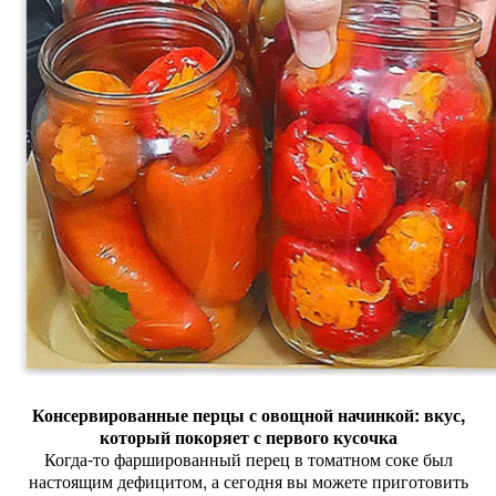
Консервированные
перцы
с
овощной
начинкой:
вкус,
который
покоряет
с
первого
кусочка
Когда‑то
фаршированный
перец
в
томатном
соке
был
настоящим
дефицитом,
а
сегодня
вы
можете
приготовить