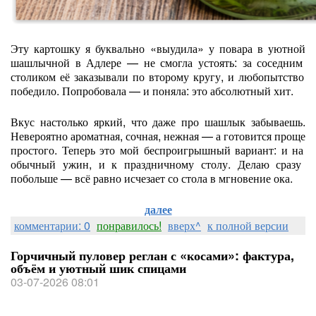
Эту
картошку
я
буквально
«выудила»
у
повара
в
уютной
шашлычной
в
Адлере
— не
смогла
устоять:
за
соседним
столиком
её
заказывали
по
второму
кругу,
и
любопытство
победило.
Попробовала
— и
поняла:
это
абсолютный
хит.
Вкус
настолько
яркий,
что
даже
про
шашлык
забываешь.
Невероятно
ароматная,
сочная,
нежная
— а
готовится
проще
простого.
Теперь
это
мой
беспроигрышный
вариант:
и
на
обычный
ужин,
и
к
праздничному
столу.
Делаю
сразу
побольше
— всё
равно
исчезает
со
стола
в
мгновение
ока.
далее
комментарии: 0
понравилось!
вверх^
к полной версии
Горчичный пуловер реглан с «косами»: фактура,
объём и уютный шик спицами
03-07-2026 08:01