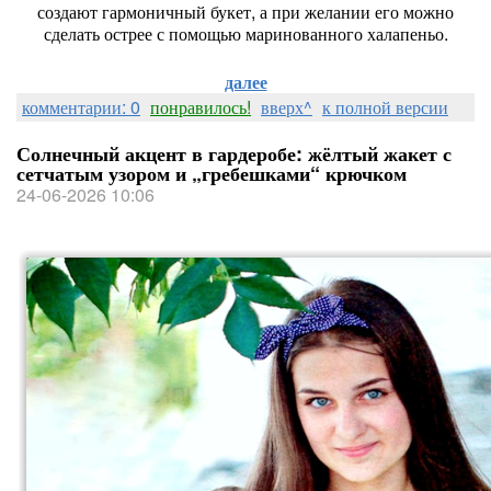
создают
гармоничный
букет,
а
при
желании
его
можно
сделать
острее
с
помощью
маринованного
халапеньо.
далее
комментарии: 0
понравилось!
вверх^
к полной версии
Солнечный акцент в гардеробе: жёлтый жакет с
сетчатым узором и „гребешками“ крючком
24-06-2026 10:06