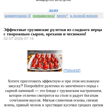
далее
комментарии: 0
понравилось!
вверх^
к полной версии
Эффектные грузинские рулетки из сладкого перца
с творожным сыром, орехами и чесноком!
02-07-2026 07:16
[700x432]
Хотите
приготовить
эффектную
и
при
этом
несложную
закуску?
Попробуйте
рулетики
из
запечённого
перца
с
сырной
начинкой
— это
блюдо
с
грузинским
настроением,
которое
отлично
смотрится
на
столе
и
радует
богатым
сочетанием
вкусов.
Мягкая
сливочная
основа,
свежая
зелень,
пряный
чеснок
и
хрустящие
кусочки
грецких
орехов