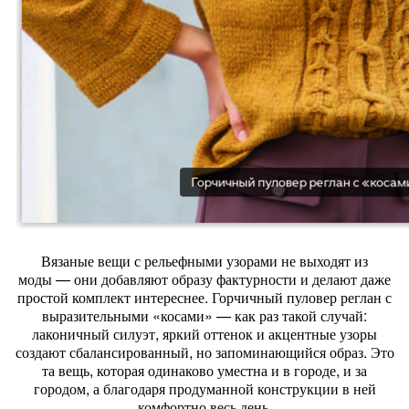
Вязаные
вещи
с
рельефными
узорами
не
выходят
из
моды
— они
добавляют
образу
фактурности
и
делают
даже
простой
комплект
интереснее.
Горчичный
пуловер
реглан
с
выразительными
«косами»
— как
раз
такой
случай:
лаконичный
силуэт,
яркий
оттенок
и
акцентные
узоры
создают
сбалансированный,
но
запоминающийся
образ.
Это
та
вещь,
которая
одинаково
уместна
и
в
городе,
и
за
городом,
а
благодаря
продуманной
конструкции
в
ней
комфортно
весь
день.