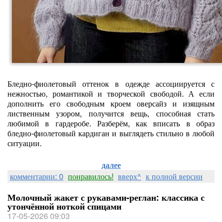
Бледно‑фиолетовый оттенок в одежде ассоциируется с
нежностью, романтикой и творческой свободой. А если
дополнить его свободным кроем оверсайз и изящным
лиственным узором, получится вещь, способная стать
любимой в гардеробе. Разберём, как вписать в образ
бледно‑фиолетовый кардиган и выглядеть стильно в любой
ситуации.
далее
комментарии: 0
понравилось!
вверх^
к полной версии
Молочный жакет с рукавами‑реглан: классика с
утончённой ноткой спицами
17-05-2026 09:03