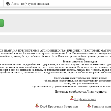
Авось
из (+ сутки) дневников
СЕ ПРАВА НА ПУБЛИКУЕМЫЕ АУДИО,ВИДЕО,ГРАФИЧЕСКИЕ И ТЕКСТОВЫЕ МАТЕ
тавленный в моем блоге взят из открытых источников.Если Вы являетесь автором материала
моем блоге,пожалуйста, сообщите об этом. Если Ваше авторство не было указано,можете с
постом.
Точная цитата из Википедии:.
 не имеет вполне определённого содержания, и в частных случаях не всегда возможно одн
оавторства и других подобных случаев сходства произведений. Во всяком случае, совпаден
едения в чём-то основаны на идеях, не принадлежащих автору. Между тем человек, дойдя с
лумбом» истины и, не желая знать о предшественниках, видит в любом повторении собстве
Предъявлять свои требования имеют право:
◦обладатели исключительных имущественных авторских
◦лица, ими уполномоченные
◦организации по управлению имущественными правами на коллек
Полезные сообщества Ливинтернета:
Клуб мастериц
Клуб Красоты и Здоровья
Рецепты при