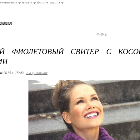
утешествия
италия
фото
европа
ователям
Й ФИОЛЕТОВЫЙ СВИТЕР С КОСО
МИ
я 2015 г. 15:42
+ в цитатник