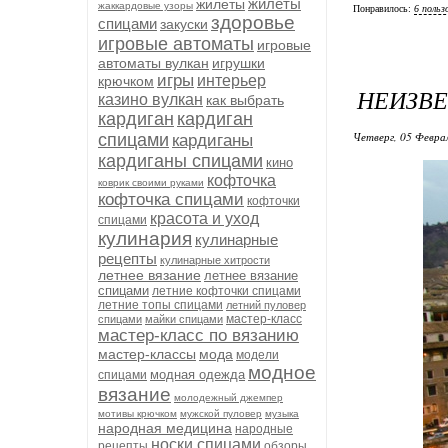
жилеты
жилеты
жаккардовые узоры
Понравилось:
6 польз
здоровье
спицами
закуски
игровые автоматы
игровые
автоматы вулкан
игрушки
игры
интерьер
крючком
НЕИЗВЕ
казино вулкан
как выбрать
кардиган
кардиган
Четверг, 05 Феврал
спицами
кардиганы
кардиганы спицами
кино
кофточка
коврик своими руками
кофточка спицами
кофточки
красота и уход
спицами
кулинария
кулинарные
рецепты
кулинарные хитрости
летнее вязание
летнее вязание
спицами
летние кофточки спицами
летние топы спицами
летний пуловер
мастер-класс
спицами
майки спицами
мастер-класс по вязанию
мастер-классы
мода
модели
модное
модная одежда
спицами
вязание
молодежный джемпер
мотивы крючком
мужской пуловер
музыка
народная медицина
народные
носки спицами
рецепты
обзоры