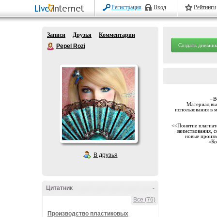
Регистрация
Вход
Рейтинги
Записи
Друзья
Комментарии
Создать дневник
Pepel Rozi
«В
Материал,выс
использования в 
<<Понятие плагиата
заимствования, с
новые произв
«Ко
В друзья
Цитатник
-
Все (76)
Производство пластиковых