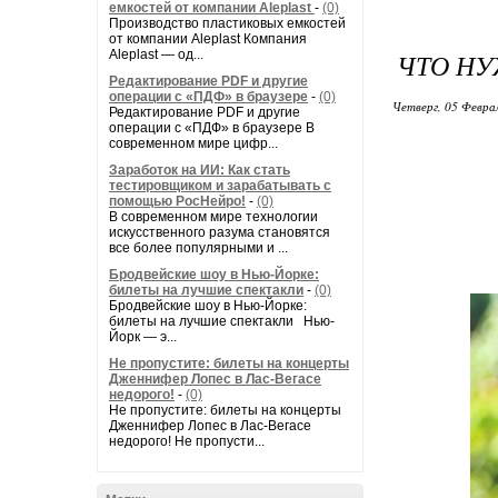
емкостей от компании Aleplast
-
(0)
Производство пластиковых емкостей
от компании Aleplast Компания
Aleplast — од...
ЧТО НУ
Редактирование PDF и другие
операции с «ПДФ» в браузере
-
(0)
Четверг, 05 Феврал
Редактирование PDF и другие
операции с «ПДФ» в браузере В
современном мире цифр...
Заработок на ИИ: Как стать
тестировщиком и зарабатывать с
помощью РосНейро!
-
(0)
В современном мире технологии
искусственного разума становятся
все более популярными и ...
Бродвейские шоу в Нью-Йорке:
билеты на лучшие спектакли
-
(0)
Бродвейские шоу в Нью-Йорке:
билеты на лучшие спектакли Нью-
Йорк — э...
Не пропустите: билеты на концерты
Дженнифер Лопес в Лас-Вегасе
недорого!
-
(0)
Не пропустите: билеты на концерты
Дженнифер Лопес в Лас-Вегасе
недорого! Не пропусти...