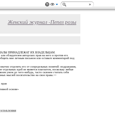
Женский журнал -Пепел розы
РИАЛЫ ПРИНАДЛЕЖАТ ИХ ВЛАДЕЛЬЦАМ.
 или обладателем авторских прав на него и против его
ообщить мне личным письмом или оставьте комментарий под
означно отделить его от сопредельных понятий: подражания,
ие отдельных идей не является плагиатом, поскольку любые
воим умом до чего-нибудь, часто склонен считать себя
нных мыслей посягательство на свои права.>>
 прав
тивной основе»
готовления