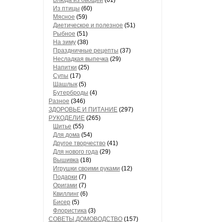
Блюда из овощей
(61)
Из птицы
(60)
Мясное
(59)
Диетическое и полезное
(51)
Рыбное
(51)
На зиму
(38)
Праздничные рецепты
(37)
Несладкая выпечка
(29)
Напитки
(25)
Супы
(17)
Шашлык
(5)
Бутерброды
(4)
Разное
(346)
ЗДОРОВЬЕ И ПИТАНИЕ
(297)
РУКОДЕЛИЕ
(265)
Шитье
(55)
Для дома
(54)
Другое творчество
(41)
Для нового года
(29)
Вышивка
(18)
Игрушки своими руками
(12)
Подарки
(7)
Оригами
(7)
Квиллинг
(6)
Бисер
(5)
Флористика
(3)
СОВЕТЫ,ДОМОВОДСТВО
(157)