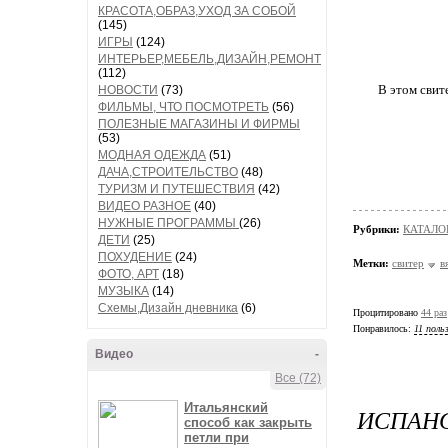
КРАСОТА,ОБРАЗ,УХОД ЗА СОБОЙ
(145)
ИГРЫ
(124)
ИНТЕРЬЕР,МЕБЕЛЬ,ДИЗАЙН,РЕМОНТ
(112)
В этом свит
НОВОСТИ
(73)
ФИЛЬМЫ, ЧТО ПОСМОТРЕТЬ
(56)
ПОЛЕЗНЫЕ МАГАЗИНЫ И ФИРМЫ
(53)
МОДНАЯ ОДЕЖДА
(51)
ДАЧА,СТРОИТЕЛЬСТВО
(48)
ТУРИЗМ И ПУТЕШЕСТВИЯ
(42)
ВИДЕО РАЗНОЕ
(40)
НУЖНЫЕ ПРОГРАММЫ
(26)
Рубрики:
КАТАЛО
ДЕТИ
(25)
ПОХУДЕНИЕ
(24)
Метки:
свитер
в
ФОТО, АРТ
(18)
МУЗЫКА
(14)
Схемы,Дизайн дневника
(6)
Процитировано
44 раз
Понравилось:
11 поль
Видео
-
Все (72)
Итальянский
ИСПАНС
способ как закрыть
петли при