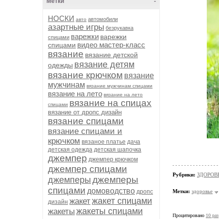
Метки
-
НОСКИ
автомобили
авто
азартные игры
безрукавка
варежки
варежки
спицами
видео мастер-класс
спицами
вязание
вязание детской
вязание детям
одежды
вязание крючком
вязание
мужчинам
вязание мужчинам спицами
вязание на лето
вязание на лето
вязание на спицах
спицами
вязание от дропс дизайн
вязание спицами
вязание спицами и
крючком
вязаное платье
дача
детская одежда
детская шапочка
джемпер
джемпер крючком
джемпер спицами
Рубрики:
ЗДОРОВ
джемперы
джемперы
спицами
домоводство
дропс
Метки:
здоровье
жакет спицами
жакет
дизайн
жакеты спицами
жакеты
Процитировано
10 раз