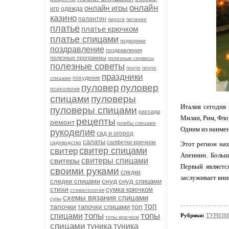
онлайн
онлайн игры
игр
одежда
казино
палантин
пироги
питание
платье
платье крючком
платье спицами
подкормки
поздравление
поздравления
полезные программы
полезные сервисы
полезные советы
пончо
пончо
праздники
похудение
спицами
пуловер
пуловер
психология
спицами
пуловеры
Италия сегодня 
пуловеры спицами
рассада
Милан, Рим, Фло
рецепты
ремонт
ромбы спицами
Одним из наиме
рукоделие
сад и огород
салаты
салфетки крючком
садоводство
Этот регион нах
свитер спицами
свитер
Апеннин. Больш
свитеры
свитеры спицами
Первый являетс
своими руками
следки
заслуживает вни
снуд
следки спицами
снуд спицами
стихи
сумка крючком
стоматология
схемы вязания спицами
супы
топ
тапочки
топ
тапочки спицами
топы
топы
спицами
Рубрики:
ТУРИЗМ
топы крючком
спицами
туника
туника