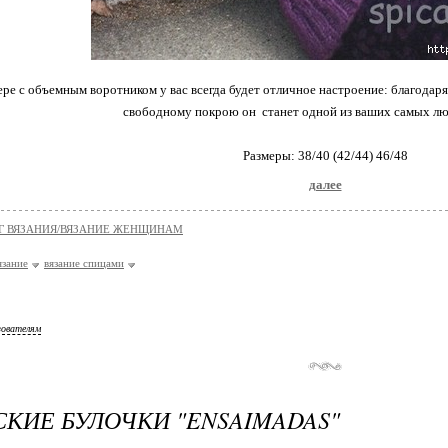
ере с объемным воротником у вас всегда будет отличное настроение: благодар
свободному покрою он станет одной из ваших самых л
Размеры: 38/40 (42/44) 46/48
далее
Г ВЯЗАНИЯ/ВЯЗАНИЕ ЖЕНЩИНАМ
язание
вязание спицами
зователям
КИЕ БУЛОЧКИ "ENSAIMADAS"