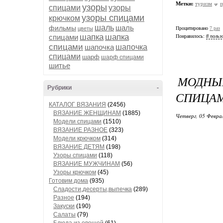
Метки:
туризм
п
узоры
спицами
узоры
узоры спицами
крючком
шаль
шаль
фильмы
цветы
Процитировано
7 раз
шапка
шапка
спицами
Понравилось:
8 польз
спицами
шапочка
шапочка
спицами
шарф
шарф спицами
шитье
МОДНЫ
Рубрики
-
СПИЦА
КАТАЛОГ ВЯЗАНИЯ
(2456)
ВЯЗАНИЕ ЖЕНЩИНАМ
(1885)
Четверг, 05 Феврал
Модели спицами
(1510)
ВЯЗАНИЕ РАЗНОЕ
(323)
Модели крючком
(314)
ВЯЗАНИЕ ДЕТЯМ
(198)
Узоры спицами
(118)
ВЯЗАНИЕ МУЖЧИНАМ
(56)
Узоры крючком
(45)
Готовим дома
(935)
Сладости,десерты,выпечка
(289)
Разное
(194)
Закуски
(190)
Салаты
(79)