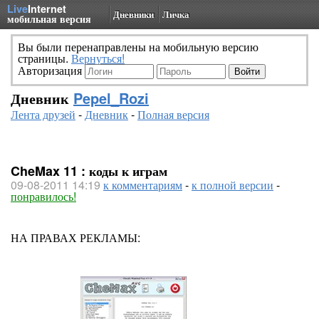
Live
Internet
Дневники
Личка
мобильная версия
Вы были перенаправлены на мобильную версию
страницы.
Вернуться!
Авторизация
Дневник
Pepel_Rozi
Лента друзей
-
Дневник
-
Полная версия
CheMax 11 : коды к играм
09-08-2011 14:19
к комментариям
-
к полной версии
-
понравилось!
НА ПРАВАХ РЕКЛАМЫ: