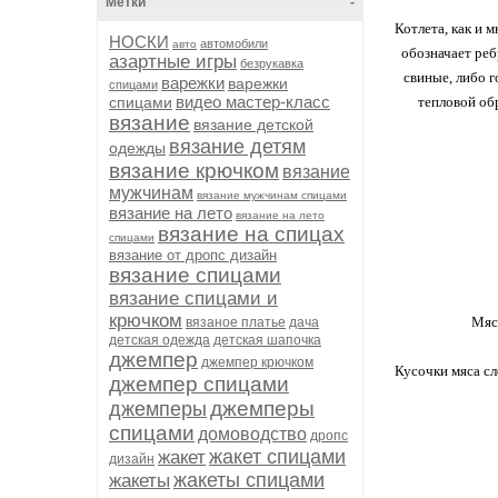
Метки
-
Котлета, как и 
НОСКИ
автомобили
авто
обозначает реб
азартные игры
безрукавка
свиные, либо г
варежки
варежки
спицами
видео мастер-класс
спицами
тепловой об
вязание
вязание детской
вязание детям
одежды
вязание крючком
вязание
мужчинам
вязание мужчинам спицами
вязание на лето
вязание на лето
вязание на спицах
спицами
вязание от дропс дизайн
вязание спицами
вязание спицами и
крючком
Мяс
вязаное платье
дача
детская одежда
детская шапочка
джемпер
джемпер крючком
Кусочки мяса сл
джемпер спицами
джемперы
джемперы
спицами
домоводство
дропс
жакет спицами
жакет
дизайн
жакеты спицами
жакеты