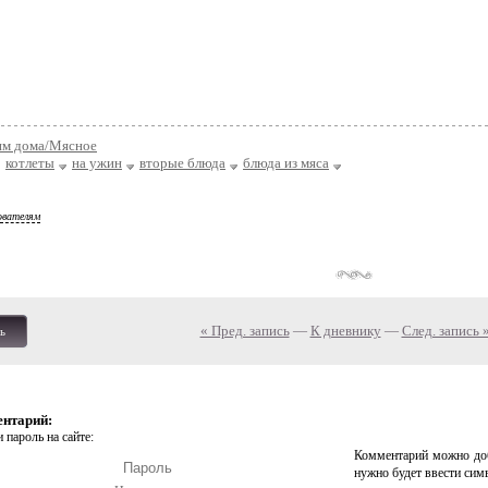
им дома/Мясное
котлеты
на ужин
вторые блюда
блюда из мяса
ователям
« Пред. запись
—
К дневнику
—
След. запись 
ь
ентарий:
 пароль на сайте:
Комментарий можно доб
нужно будет ввести сим