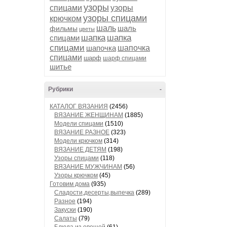
узоры
спицами
узоры
узоры спицами
крючком
шаль
шаль
фильмы
цветы
шапка
шапка
спицами
спицами
шапочка
шапочка
спицами
шарф
шарф спицами
шитье
Рубрики
-
КАТАЛОГ ВЯЗАНИЯ
(2456)
ВЯЗАНИЕ ЖЕНЩИНАМ
(1885)
Модели спицами
(1510)
ВЯЗАНИЕ РАЗНОЕ
(323)
Модели крючком
(314)
ВЯЗАНИЕ ДЕТЯМ
(198)
Узоры спицами
(118)
ВЯЗАНИЕ МУЖЧИНАМ
(56)
Узоры крючком
(45)
Готовим дома
(935)
Сладости,десерты,выпечка
(289)
Разное
(194)
Закуски
(190)
Салаты
(79)