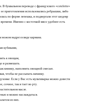
. В буквальном переводе с французского «cotelette»
я ее приготовления использовались ребрышки, либо
илась по форме лепешка, и подвергали этот шедевр
времени. Именно с косточкой мясо удобнее есть
м ножом надрез в виде кармана.
ми кубиками,
вить к овощам,
о и размешать.
как книжку, наполнить овощной смесью.
вая, чтобы не рассыпать начинку.
духовке. Если у Вас есть мультиварка можно довести
, сочное, так и тает во рту.
растительном масле.
ленью и можно наслаждаться.
алатом из них.