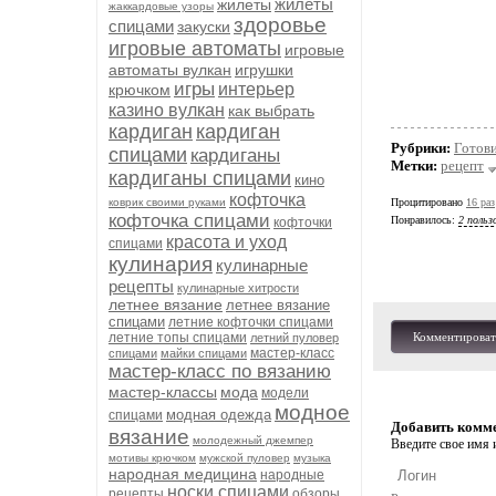
жилеты
жилеты
жаккардовые узоры
здоровье
спицами
закуски
игровые автоматы
игровые
автоматы вулкан
игрушки
игры
интерьер
крючком
казино вулкан
как выбрать
кардиган
кардиган
Рубрики:
Готов
спицами
кардиганы
Метки:
рецепт
кардиганы спицами
кино
кофточка
коврик своими руками
Процитировано
16 раз
кофточка спицами
Понравилось:
2 польз
кофточки
красота и уход
спицами
кулинария
кулинарные
рецепты
кулинарные хитрости
летнее вязание
летнее вязание
спицами
летние кофточки спицами
летние топы спицами
Комментироват
летний пуловер
мастер-класс
спицами
майки спицами
мастер-класс по вязанию
мастер-классы
мода
модели
модное
модная одежда
спицами
Добавить комм
вязание
молодежный джемпер
Введите свое имя и
мотивы крючком
мужской пуловер
музыка
народная медицина
народные
носки спицами
рецепты
обзоры