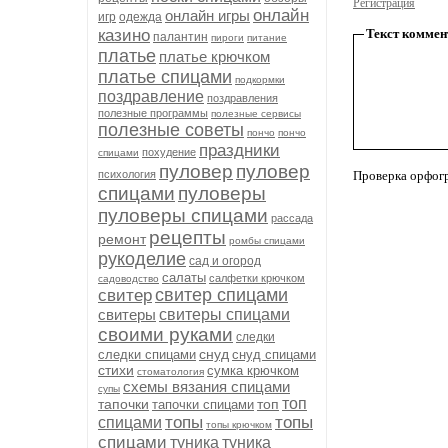
Регистрация
онлайн
онлайн игры
игр
одежда
казино
Текст коммен
палантин
пироги
питание
платье
платье крючком
платье спицами
подкормки
поздравление
поздравления
полезные программы
полезные сервисы
полезные советы
пончо
пончо
праздники
похудение
спицами
пуловер
пуловер
психология
Проверка орфог
спицами
пуловеры
пуловеры спицами
рассада
рецепты
ремонт
ромбы спицами
рукоделие
сад и огород
салаты
салфетки крючком
садоводство
свитер спицами
свитер
свитеры
свитеры спицами
своими руками
следки
снуд
следки спицами
снуд спицами
стихи
сумка крючком
стоматология
схемы вязания спицами
супы
топ
тапочки
топ
тапочки спицами
топы
топы
спицами
топы крючком
спицами
туника
туника