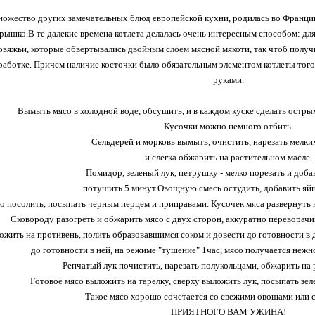
множество других замечательных блюд европейской кухни, родилась во Франции
рышко.В те далекие времена котлета делалась очень интересным способом: дл
овяжьи, которые обвертывались двойным слоем мясной мякоти, так чтоб получ
работке. Причем наличие косточки было обязательным элементом котлеты того 
руками.
Вымыть мясо в холодной воде, обсушить, и в каждом куске сделать остры
Кусочки можно немного отбить.
Сельдерей и морковь вымыть, очистить, нарезать мелки
и слегка обжарить на растительном масле.
Помидор, зеленый лук, петрушку - мелко порезать и доба
потушить 5 минут.Овощную смесь остудить, добавить яйц
о посолить, посыпать черным перцем и приправами. Кусочек мяса развернуть 
Сковороду разогреть и обжарить мясо с двух сторон, аккуратно переворачи
ожить на противень, полить образовавшимся соком и довести до готовности в 
до готовности в ней, на режиме "тушение" 1час, мясо получается нежное
Репчатый лук почистить, нарезать полукольцами, обжарить на 
Готовое мясо выложить на тарелку, сверху выложить лук, посыпать зе
Такое мясо хорошо сочетается со свежими овощами или с
ПРИЯТНОГО ВАМ УЖИНА!