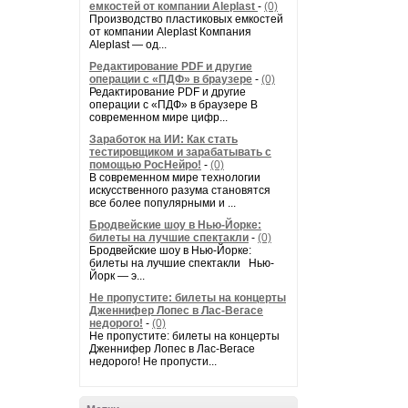
емкостей от компании Aleplast
-
(0)
Производство пластиковых емкостей
от компании Aleplast Компания
Aleplast — од...
Редактирование PDF и другие
операции с «ПДФ» в браузере
-
(0)
Редактирование PDF и другие
операции с «ПДФ» в браузере В
современном мире цифр...
Заработок на ИИ: Как стать
тестировщиком и зарабатывать с
помощью РосНейро!
-
(0)
В современном мире технологии
искусственного разума становятся
все более популярными и ...
Бродвейские шоу в Нью-Йорке:
билеты на лучшие спектакли
-
(0)
Бродвейские шоу в Нью-Йорке:
билеты на лучшие спектакли Нью-
Йорк — э...
Не пропустите: билеты на концерты
Дженнифер Лопес в Лас-Вегасе
недорого!
-
(0)
Не пропустите: билеты на концерты
Дженнифер Лопес в Лас-Вегасе
недорого! Не пропусти...