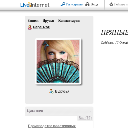
Регистрация
Вход
Рейтинги
Записи
Друзья
Комментарии
Pepel Rozi
ПРЯНЫЕ
Суббота, 15 Октяб
В друзья
Цитатник
-
Все (76)
Производство пластиковых