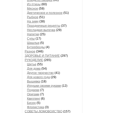
Блюда из овощей
(61)
Из птицы
(60)
Мясное
(59)
Диетическое и полезное
(51)
Рыбное
(51)
На зиму
(38)
Праздничные рецепты
(37)
Несладкая выпечка
(29)
Напитки
(25)
Супы
(17)
Шашлык
(5)
Бутерброды
(4)
Разное
(346)
ЗДОРОВЬЕ И ПИТАНИЕ
(297)
РУКОДЕЛИЕ
(265)
Шитье
(55)
Для дома
(54)
Другое творчество
(41)
Для нового года
(29)
Вышивка
(18)
Игрушки своими руками
(12)
Подарки
(7)
Оригами
(7)
Квиллинг
(6)
Бисер
(5)
Флористика
(3)
СОВЕТЫ,ДОМОВОДСТВО
(157)