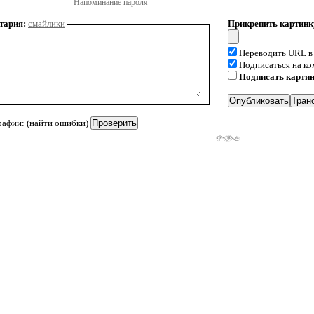
Напоминание пароля
тария:
смайлики
Прикрепить картинк
Переводить URL в
Подписаться на к
Подписать карти
рафии: (найти ошибки)