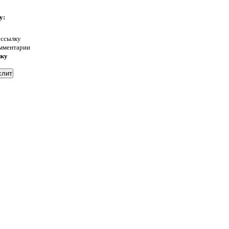
у:
 ссылку
омментарии
нку