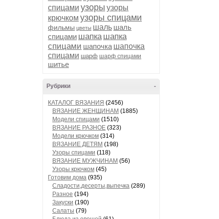
узоры
спицами
узоры
узоры спицами
крючком
шаль
шаль
фильмы
цветы
шапка
шапка
спицами
спицами
шапочка
шапочка
спицами
шарф
шарф спицами
шитье
Рубрики
-
КАТАЛОГ ВЯЗАНИЯ
(2456)
ВЯЗАНИЕ ЖЕНЩИНАМ
(1885)
Модели спицами
(1510)
ВЯЗАНИЕ РАЗНОЕ
(323)
Модели крючком
(314)
ВЯЗАНИЕ ДЕТЯМ
(198)
Узоры спицами
(118)
ВЯЗАНИЕ МУЖЧИНАМ
(56)
Узоры крючком
(45)
Готовим дома
(935)
Сладости,десерты,выпечка
(289)
Разное
(194)
Закуски
(190)
Салаты
(79)