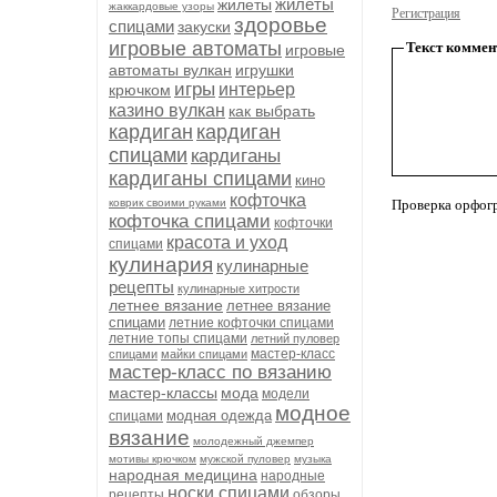
жилеты
жилеты
жаккардовые узоры
Регистрация
здоровье
спицами
закуски
игровые автоматы
Текст коммен
игровые
автоматы вулкан
игрушки
игры
интерьер
крючком
казино вулкан
как выбрать
кардиган
кардиган
спицами
кардиганы
кардиганы спицами
кино
кофточка
коврик своими руками
Проверка орфог
кофточка спицами
кофточки
красота и уход
спицами
кулинария
кулинарные
рецепты
кулинарные хитрости
летнее вязание
летнее вязание
спицами
летние кофточки спицами
летние топы спицами
летний пуловер
мастер-класс
спицами
майки спицами
мастер-класс по вязанию
мастер-классы
мода
модели
модное
модная одежда
спицами
вязание
молодежный джемпер
мотивы крючком
мужской пуловер
музыка
народная медицина
народные
носки спицами
рецепты
обзоры