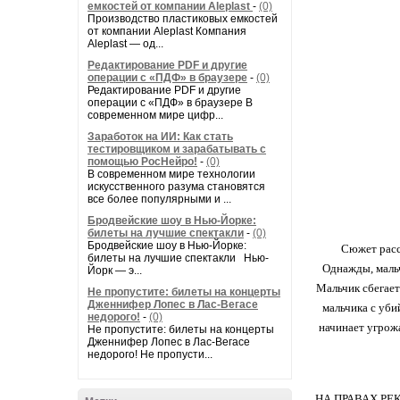
емкостей от компании Aleplast
-
(0)
Производство пластиковых емкостей
от компании Aleplast Компания
Aleplast — од...
Редактирование PDF и другие
операции с «ПДФ» в браузере
-
(0)
Редактирование PDF и другие
операции с «ПДФ» в браузере В
современном мире цифр...
Заработок на ИИ: Как стать
тестировщиком и зарабатывать с
помощью РосНейро!
-
(0)
В современном мире технологии
искусственного разума становятся
все более популярными и ...
Бродвейские шоу в Нью-Йорке:
билеты на лучшие спектакли
-
(0)
Бродвейские шоу в Нью-Йорке:
Сюжет расск
билеты на лучшие спектакли Нью-
Однажды, мальч
Йорк — э...
Мальчик сбегает
Не пропустите: билеты на концерты
Дженнифер Лопес в Лас-Вегасе
мальчика с уби
недорого!
-
(0)
начинает угрожа
Не пропустите: билеты на концерты
Дженнифер Лопес в Лас-Вегасе
недорого! Не пропусти...
НА ПРАВАХ РЕ