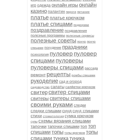
онлайн
онлайн игры
игр
одежда
казино
палантин
пироги
питание
платье
платье крючком
платье спицами
подкормки
поздравление
поздравления
полезные программы
полезные сервисы
полезные советы
пончо
пончо
праздники
похудение
спицами
пуловер
пуловер
психология
спицами
пуловеры
пуловеры спицами
рассада
рецепты
ремонт
ромбы спицами
рукоделие
сад и огород
салаты
салфетки крючком
садоводство
свитер спицами
свитер
свитеры
свитеры спицами
своими руками
следки
снуд
следки спицами
снуд спицами
стихи
сумка крючком
стоматология
схемы вязания спицами
супы
топ
тапочки
топ
тапочки спицами
топы
топы
спицами
топы крючком
спицами
туника
туника