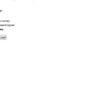
у:
 ссылку
омментарии
нку