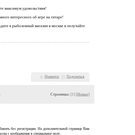
те максимум удовольствия!
много интересного об игре на гитаре!
дите в рыболовный магазин в москве и получайте
Нравится
Поделиться
»
Страницы:
[1] [
Новые
]
авить без регистрации. На дополнительной странице Вам
волы с изображения в специальное поле.