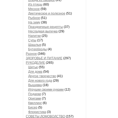
Блюда из овощей
(61)
Из птицы
(60)
Мясное
(59)
Диетическое и полезное
(51)
Рыбное
(51)
На зиму
(38)
Праздничные рецепты
(37)
Несладкая выпечка
(29)
Напитки
(25)
Супы
(17)
Шашлык
(5)
Бутерброды
(4)
Разное
(346)
ЗДОРОВЬЕ И ПИТАНИЕ
(297)
РУКОДЕЛИЕ
(265)
Шитье
(55)
Для дома
(54)
Другое творчество
(41)
Для нового года
(29)
Вышивка
(18)
Игрушки своими руками
(12)
Подарки
(7)
Оригами
(7)
Квиллинг
(6)
Бисер
(5)
Флористика
(3)
СОВЕТЫ,ДОМОВОДСТВО
(157)