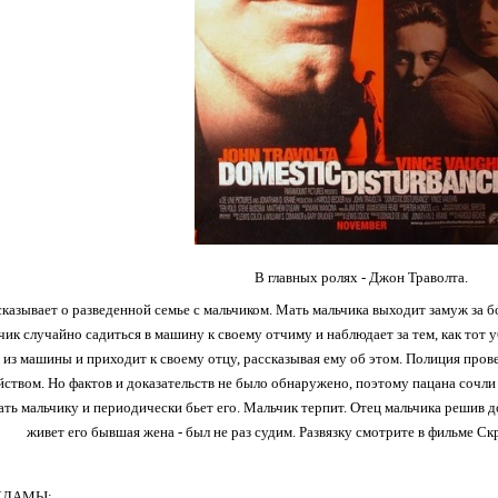
В главных ролях - Джон Траволта.
азывает о разведенной семье с мальчиком. Мать мальчика выходит замуж за бог
ик случайно садиться в машину к своему отчиму и наблюдает за тем, как тот 
 из машины и приходит к своему отцу, рассказывая ему об этом. Полиция пров
йством. Но фактов и доказательств не было обнаружено, поэтому пацана сочли в
ть мальчику и периодически бьет его. Мальчик терпит. Отец мальчика решив до
живет его бывшая жена - был не раз судим. Развязку смотрите в фильме Ск
КЛАМЫ: