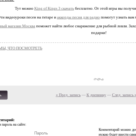
Тут можно
King of Kings 3 скачать
бесплатно. От этой игры вы получи
ти видеоуроки песен на гитаре и
аккорды песня для радио
помогут узнать вам 
ный магазин Москва
поможет найти любое снаряжение для рыбной ловли. Захо
подарки!
МЫ, ЧТО ПОСМОТРЕТЬ
« Пред. запись
—
К дневнику
—
След. запись 
ь
ентарий:
 пароль на сайте:
Комментарий можно доб
нужно будет ввести сим