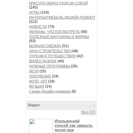
КРАСОТА,ОБРАЗ,УХОД ЗА СОБОЙ
(145)
ИГРЫ
(124)
ИНТЕРЬЕР,МЕБЕЛЬ,ДИЗАЙН,РЕМОНТ
(112)
НОВОСТИ
(73)
ФИЛЬМЫ, ЧТО ПОСМОТРЕТЬ
(56)
ПОЛЕЗНЫЕ МАГАЗИНЫ И ФИРМЫ
(53)
МОДНАЯ ОДЕЖДА
(51)
ДАЧА,СТРОИТЕЛЬСТВО
(48)
ТУРИЗМ И ПУТЕШЕСТВИЯ
(42)
ВИДЕО РАЗНОЕ
(40)
НУЖНЫЕ ПРОГРАММЫ
(26)
ДЕТИ
(25)
ПОХУДЕНИЕ
(24)
ФОТО, АРТ
(18)
МУЗЫКА
(14)
Схемы,Дизайн дневника
(6)
Видео
-
Все (72)
Итальянский
способ как закрыть
петли при