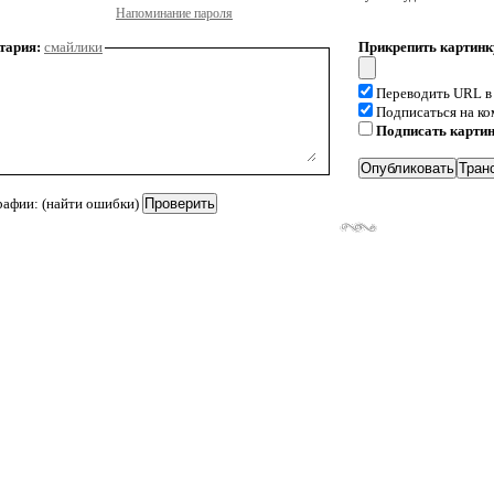
Напоминание пароля
тария:
смайлики
Прикрепить картинк
Переводить URL в
Подписаться на к
Подписать карти
рафии: (найти ошибки)