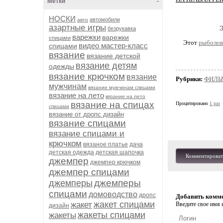
Метки
-
НОСКИ
автомобили
авто
азартные игры
Э
безрукавка
варежки
варежки
спицами
Этот
рыболов
видео мастер-класс
спицами
вязание
вязание детской
вязание детям
одежды
вязание крючком
вязание
Рубрики:
ФИЛЬ
мужчинам
вязание мужчинам спицами
вязание на лето
вязание на лето
вязание на спицах
Процитировано
1 раз
спицами
вязание от дропс дизайн
вязание спицами
вязание спицами и
крючком
вязаное платье
дача
детская одежда
детская шапочка
Комментироват
джемпер
джемпер крючком
джемпер спицами
джемперы
джемперы
спицами
домоводство
дропс
Добавить комм
жакет спицами
жакет
Введите свое имя и
дизайн
жакеты спицами
жакеты