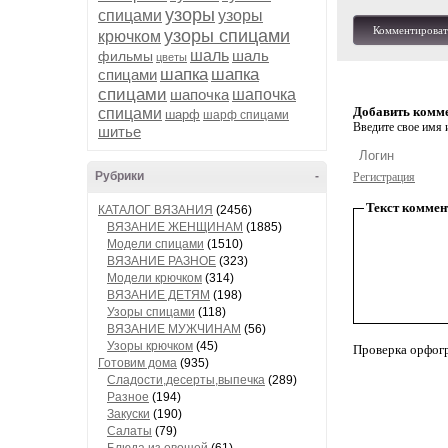
узоры
спицами
узоры
Комментироват
узоры спицами
крючком
шаль
шаль
фильмы
цветы
шапка
шапка
спицами
спицами
шапочка
шапочка
Добавить комм
спицами
шарф
шарф спицами
Введите свое имя и
шитье
Рубрики
-
Регистрация
Текст коммен
КАТАЛОГ ВЯЗАНИЯ
(2456)
ВЯЗАНИЕ ЖЕНЩИНАМ
(1885)
Модели спицами
(1510)
ВЯЗАНИЕ РАЗНОЕ
(323)
Модели крючком
(314)
ВЯЗАНИЕ ДЕТЯМ
(198)
Узоры спицами
(118)
ВЯЗАНИЕ МУЖЧИНАМ
(56)
Узоры крючком
(45)
Проверка орфог
Готовим дома
(935)
Сладости,десерты,выпечка
(289)
Разное
(194)
Закуски
(190)
Салаты
(79)