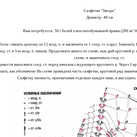
Салфетка "Звезда"
Диаметр: 49 см
Вам потребуется: 50 г белой хлоп-чатобумажной пряжи (280 м/ 50
ты: связать цепочку из 12 возд. п. и заключить ее 1 соед. ст. в круг. Заменить 1-й 
оед. ст. в 3-ю возд. п. начала. Продолжить вязать по схеме, каж дый круговой р.
схеме, и заканчивать соед. ст.
имости выполнять соед. ст. перед началом следующего кругового р. Через 3 кр
зать, как обозначено На схеме приведена часть салфетки, круговой ряд закан
Салфетку натянуть, прихватывая отдельно каждое пико, и высушить