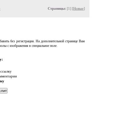
»
Страницы:
[1] [
Новые
]
авить без регистрации. На дополнительной странице Вам
волы с изображения в специальное поле.
у:
 ссылку
омментарии
нку