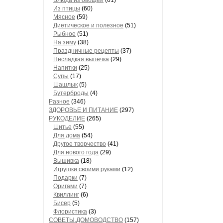
Блюда из овощей
(61)
Из птицы
(60)
Мясное
(59)
Диетическое и полезное
(51)
Рыбное
(51)
На зиму
(38)
Праздничные рецепты
(37)
Несладкая выпечка
(29)
Напитки
(25)
Супы
(17)
Шашлык
(5)
Бутерброды
(4)
Разное
(346)
ЗДОРОВЬЕ И ПИТАНИЕ
(297)
РУКОДЕЛИЕ
(265)
Шитье
(55)
Для дома
(54)
Другое творчество
(41)
Для нового года
(29)
Вышивка
(18)
Игрушки своими руками
(12)
Подарки
(7)
Оригами
(7)
Квиллинг
(6)
Бисер
(5)
Флористика
(3)
СОВЕТЫ,ДОМОВОДСТВО
(157)