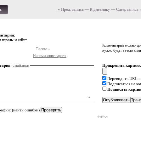
« Пред. запись
—
К дневнику
—
След. запись 
ь
ентарий:
 пароль на сайте:
Комментарий можно доб
нужно будет ввести сим
Напоминание пароля
тария:
смайлики
Прикрепить картинк
Переводить URL в
Подписаться на к
Подписать карти
рафии: (найти ошибки)