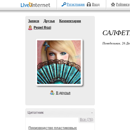
Регистрация
Вход
Рейтинги
Записи
Друзья
Комментарии
Pepel Rozi
САЛФЕТ
Понедельник, 26 Де
В друзья
Цитатник
-
Все (76)
Производство пластиковых