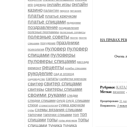
онлайн
онлайн игры
игр
одежда
казино
палантин
пироги
питание
платье
платье крючком
платье спицами
подкормки
поздравление
поздравления
полезные программы
полезные сервисы
полезные советы
пончо
пончо
НА ПРАВАХ РЕ
праздники
похудение
спицами
пуловер
пуловер
психология
спицами
пуловеры
Очень 
пуловеры спицами
рассада
рецепты
ремонт
ромбы спицами
рукоделие
сад и огород
салаты
салфетки крючком
садоводство
свитер спицами
свитер
Рубрики:
КАТА
свитеры
свитеры спицами
Метки:
вязание
своими руками
следки
снуд
следки спицами
снуд спицами
Процитировано
31 раз
стихи
сумка крючком
стоматология
Понравилось:
1 польз
схемы вязания спицами
супы
топ
тапочки
топ
тапочки спицами
топы
топы
спицами
топы крючком
спицами
туника
туника