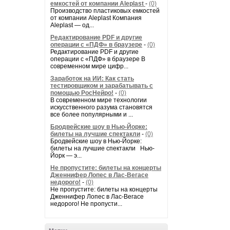
емкостей от компании Aleplast
-
(0)
Производство пластиковых емкостей
от компании Aleplast Компания
Aleplast — од...
Редактирование PDF и другие
операции с «ПДФ» в браузере
-
(0)
Редактирование PDF и другие
операции с «ПДФ» в браузере В
современном мире цифр...
Заработок на ИИ: Как стать
тестировщиком и зарабатывать с
помощью РосНейро!
-
(0)
В современном мире технологии
искусственного разума становятся
все более популярными и ...
Бродвейские шоу в Нью-Йорке:
билеты на лучшие спектакли
-
(0)
Бродвейские шоу в Нью-Йорке:
билеты на лучшие спектакли Нью-
Йорк — э...
Не пропустите: билеты на концерты
Дженнифер Лопес в Лас-Вегасе
недорого!
-
(0)
Не пропустите: билеты на концерты
Дженнифер Лопес в Лас-Вегасе
недорого! Не пропусти...