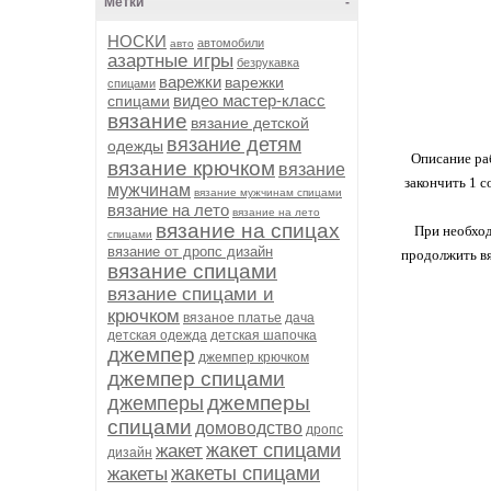
Метки
-
НОСКИ
автомобили
авто
азартные игры
безрукавка
варежки
варежки
спицами
видео мастер-класс
спицами
вязание
вязание детской
вязание детям
одежды
Описание рабо
вязание крючком
вязание
закончить 1 с
мужчинам
вязание мужчинам спицами
вязание на лето
вязание на лето
вязание на спицах
При необход
спицами
вязание от дропс дизайн
продолжить вя
вязание спицами
вязание спицами и
крючком
вязаное платье
дача
детская одежда
детская шапочка
джемпер
джемпер крючком
джемпер спицами
джемперы
джемперы
спицами
домоводство
дропс
жакет спицами
жакет
дизайн
жакеты спицами
жакеты