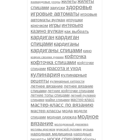
жилеты
жилеты
жаккардовые узоры
здоровье
спицами
закуски
игровые автоматы
игровые
автоматы вулкан
игрушки
игры
интерьер
крючком
казино вулкан
как выбрать
кардиган
кардиган
спицами
кардиганы
кардиганы спицами
кино
кофточка
коврик своими руками
кофточка спицами
кофточки
красота и уход
спицами
кулинария
кулинарные
рецепты
кулинарные хитрости
летнее вязание
летнее вязание
спицами
летние кофточки спицами
летние топы спицами
летний пуловер
мастер-класс
спицами
майки спицами
мастер-класс по вязанию
мастер-классы
мода
модели
модное
модная одежда
спицами
вязание
молодежный джемпер
мотивы крючком
мужской пуловер
музыка
народная медицина
народные
носки спицами
рецепты
обзоры