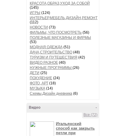
КРАСОТА,ОБРАЗ,УХОД ЗА СОБОЙ
(145)
ИГРЫ
(124)
ИНТЕРЬЕР,МЕБЕЛЬ,ДИЗАЙН,РЕМОНТ
(112)
НОВОСТИ
(73)
ФИЛЬМЫ, ЧТО ПОСМОТРЕТЬ
(56)
ПОЛЕЗНЫЕ МАГАЗИНЫ И ФИРМЫ
(53)
МОДНАЯ ОДЕЖДА
(51)
ДАЧА,СТРОИТЕЛЬСТВО
(48)
ТУРИЗМ И ПУТЕШЕСТВИЯ
(42)
ВИДЕО РАЗНОЕ
(40)
НУЖНЫЕ ПРОГРАММЫ
(26)
ДЕТИ
(25)
ПОХУДЕНИЕ
(24)
ФОТО, АРТ
(18)
МУЗЫКА
(14)
Схемы,Дизайн дневника
(6)
Видео
-
Все (72)
Итальянский
способ как закрыть
петли при