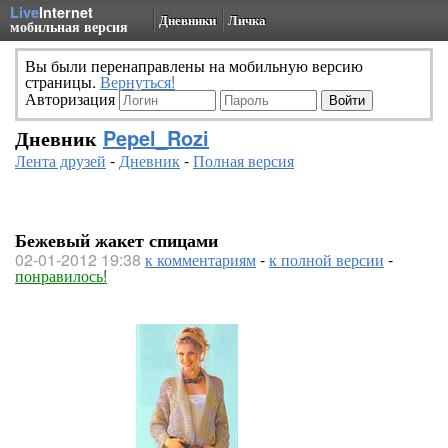
Live
Internet
Дневники
Личка
мобильная версия
Вы были перенаправлены на мобильную версию
страницы.
Вернуться!
Авторизация
Дневник
Pepel_Rozi
Лента друзей
-
Дневник
-
Полная версия
Бежевый жакет спицами
02-01-2012 19:38
к комментариям
-
к полной версии
-
понравилось!