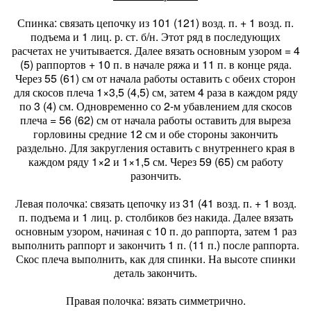
Спинка: связать цепочку из 101 (121) возд. п. + 1 возд. п.
подъема и 1 лиц. р. ст. б/н. Этот ряд в последующих
расчетах не учитывается. Далее вязать основным узором = 4
(5) раппортов + 10 п. в начале ряжа и 11 п. в конце ряда.
Через 55 (61) см от начала работы оставить с обеих сторон
для скосов плеча 1×3,5 (4,5) см, затем 4 раза в каждом ряду
по 3 (4) см. Одновременно со 2-м убавлением для скосов
плеча = 56 (62) см от начала работы оставить для выреза
горловины средние 12 см и обе стороны закончить
раздельно. Для закругления оставить с внутреннего края в
каждом ряду 1×2 и 1×1,5 см. Через 59 (65) см работу
разончить.
Левая полочка: связать цепочку из 31 (41 возд. п. + 1 возд.
п. подъема и 1 лиц. р. столбиков без накида. Далее вязать
основным узором, начиная с 10 п. до раппорта, затем 1 раз
выполнить раппорт и закончить 1 п. (11 п.) после раппорта.
Скос плеча выполнить, как для спинки. На высоте спинки
деталь закончить.
Правая полочка: вязать симметрично.