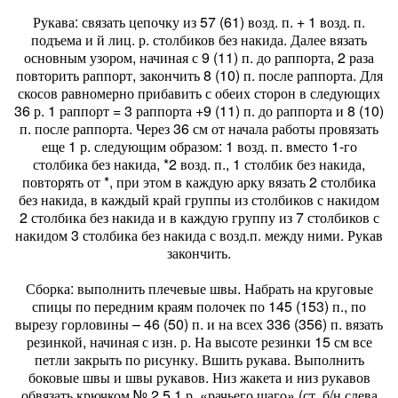
Рукава: связать цепочку из 57 (61) возд. п. + 1 возд. п.
подъема и й лиц. р. столбиков без накида. Далее вязать
основным узором, начиная с 9 (11) п. до раппорта, 2 раза
повторить раппорт, закончить 8 (10) п. после раппорта. Для
скосов равномерно прибавить с обеих сторон в следующих
36 р. 1 раппорт = 3 раппорта +9 (11) п. до раппорта и 8 (10)
п. после раппорта. Через 36 см от начала работы провязать
еще 1 р. следующим образом: 1 возд. п. вместо 1-го
столбика без накида, *2 возд. п., 1 столбик без накида,
повторять от *, при этом в каждую арку вязать 2 столбика
без накида, в каждый край группы из столбиков с накидом
2 столбика без накида и в каждую группу из 7 столбиков с
накидом 3 столбика без накида с возд.п. между ними. Рукав
закончить.
Сборка: выполнить плечевые швы. Набрать на круговые
спицы по передним краям полочек по 145 (153) п., по
вырезу горловины – 46 (50) п. и на всех 336 (356) п. вязать
резинкой, начиная с изн. р. На высоте резинки 15 см все
петли закрыть по рисунку. Вшить рукава. Выполнить
боковые швы и швы рукавов. Низ жакета и низ рукавов
обвязать крючком № 2,5 1 р. «рачьего шаго» (ст. б/н слева