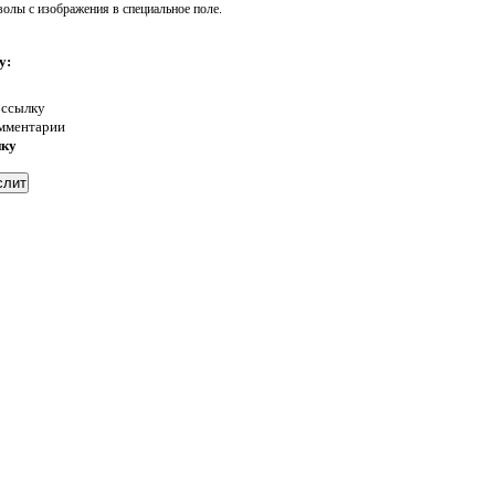
волы с изображения в специальное поле.
у:
 ссылку
омментарии
нку