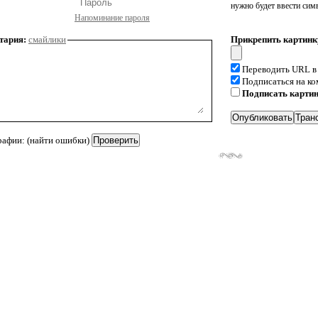
нужно будет ввести сим
Напоминание пароля
тария:
смайлики
Прикрепить картинк
Переводить URL в
Подписаться на к
Подписать карти
рафии: (найти ошибки)