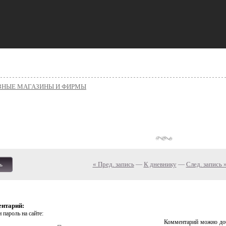
ЗНЫЕ МАГАЗИНЫ И ФИРМЫ
« Пред. запись
—
К дневнику
—
След. запись 
ь
ентарий:
 пароль на сайте:
Комментарий можно доб