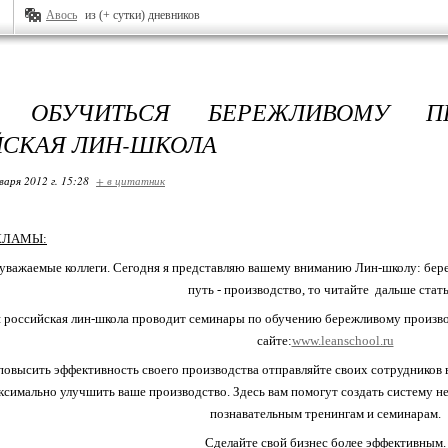
Авось
из (+ сутки) дневников
Е ОБУЧИТЬСЯ БЕРЕЖЛИВОМУ ПР
СКАЯ ЛИН-ШКОЛА
варя 2012 г. 15:28
+ в цитатник
КЛАМЫ:
уважаемые коллеги. Сегодня я представляю вашему вниманию Лин-школу: бере
путь - производство, то читайте дальше стат
 российская лин-школа проводит семинары по обучению бережливому производ
сайте:
www.leanschool.ru
повысить эффективность своего производства отправляйте своих сотрудников 
симально улучшить ваше производство. Здесь вам помогут создать систему 
познавательным тренингам и семинарам.
Сделайте свой бизнес более эффективным.