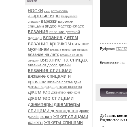
Метки
-
НОСКИ
автомобили
авто
азартные игры
безрукавка
варежки
варежки
спицами
видео мастер-класс
спицами
вязание
вязание детской
вязание детям
одежды
вязание крючком
вязание
Рубрики:
ПОЛЕ
мужчинам
вязание мужчинам спицами
вязание на лето
вязание на лето
вязание на спицах
спицами
Процитировано
1 раз
вязание от дропс дизайн
вязание спицами
вязание спицами и
крючком
вязаное платье
дача
детская одежда
детская шапочка
джемпер
джемпер крючком
Комментироват
джемпер спицами
джемперы
джемперы
спицами
домоводство
дропс
Добавить комм
жакет спицами
жакет
дизайн
Введите свое имя и
жакеты спицами
жакеты