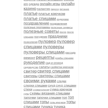
онлайн
онлайн игры
игр
одежда
казино
палантин
пироги
питание
платье
платье крючком
платье спицами
подкормки
поздравление
поздравления
полезные программы
полезные сервисы
полезные советы
пончо
пончо
праздники
похудение
спицами
пуловер
пуловер
психология
спицами
пуловеры
пуловеры спицами
рассада
рецепты
ремонт
ромбы спицами
рукоделие
сад и огород
салаты
салфетки крючком
садоводство
свитер спицами
свитер
свитеры
свитеры спицами
своими руками
следки
снуд
следки спицами
снуд спицами
стихи
сумка крючком
стоматология
схемы вязания спицами
супы
топ
тапочки
топ
тапочки спицами
топы
топы
спицами
топы крючком
спицами
туника
туника