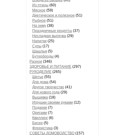
Блюда из овощей
(61)
Из птицы
(60)
Мясное
(59)
Диетическое и полезное
(51)
Рыбное
(51)
На зиму
(38)
Праздничные рецепты
(37)
Несладкая выпечка
(29)
Напитки
(25)
Супы
(17)
Шашлык
(5)
Бутерброды
(4)
Разное
(346)
ЗДОРОВЬЕ И ПИТАНИЕ
(297)
РУКОДЕЛИЕ
(265)
Шитье
(55)
Для дома
(54)
Другое творчество
(41)
Для нового года
(29)
Вышивка
(18)
Игрушки своими руками
(12)
Подарки
(7)
Оригами
(7)
Квиллинг
(6)
Бисер
(5)
Флористика
(3)
СОВЕТЫ,ДОМОВОДСТВО
(157)