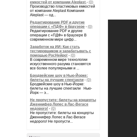
емкостей от компании Aleplast
-
(0)
Производство пластиковых емкостей
от компании Aleplast Компания
Aleplast — од...
Редактирование PDF и другие
операции с «ПДФ» в браузере
-
(0)
Редактирование PDF и другие
операции с «ПДФ» в браузере В
современном мире цифр...
Заработок на ИИ: Как стать
тестировщиком и зарабатывать с
помощью РосНейро!
-
(0)
В современном мире технологии
искусственного разума становятся
все более популярными и ...
Бродвейские шоу в Нью-Йорке:
билеты на лучшие спектакли
-
(0)
Бродвейские шоу в Нью-Йорке:
билеты на лучшие спектакли Нью-
Йорк — э...
Не пропустите: билеты на концерты
Дженнифер Лопес в Лас-Вегасе
недорого!
-
(0)
Не пропустите: билеты на концерты
Дженнифер Лопес в Лас-Вегасе
недорого! Не пропусти...