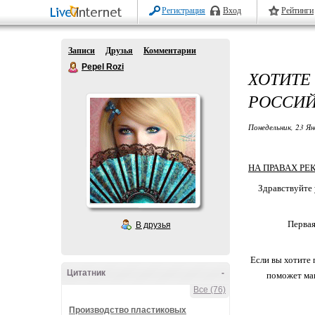
Регистрация
Вход
Рейтинги
Записи
Друзья
Комментарии
Pepel Rozi
ХОТИТ
РОССИЙ
Понедельник, 23 Ян
НА ПРАВАХ РЕ
Здравствуйте 
Первая
В друзья
Если вы хотите 
Цитатник
-
поможет мак
Все (76)
Производство пластиковых