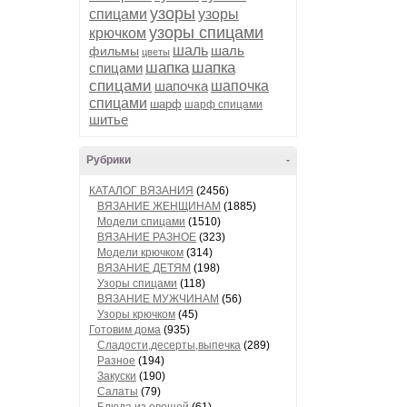
узоры
спицами
узоры
узоры спицами
крючком
шаль
шаль
фильмы
цветы
шапка
шапка
спицами
спицами
шапочка
шапочка
спицами
шарф
шарф спицами
шитье
Рубрики
-
КАТАЛОГ ВЯЗАНИЯ
(2456)
ВЯЗАНИЕ ЖЕНЩИНАМ
(1885)
Модели спицами
(1510)
ВЯЗАНИЕ РАЗНОЕ
(323)
Модели крючком
(314)
ВЯЗАНИЕ ДЕТЯМ
(198)
Узоры спицами
(118)
ВЯЗАНИЕ МУЖЧИНАМ
(56)
Узоры крючком
(45)
Готовим дома
(935)
Сладости,десерты,выпечка
(289)
Разное
(194)
Закуски
(190)
Салаты
(79)