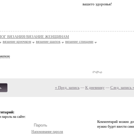
вашего здоровья!
ЛОГ ВЯЗАНИЯ/ВЯЗАНИЕ ЖЕНЩИНАМ
вязание крючком
вязание шапок
вязание спицами
ователю
« Пред. запись
—
К дневнику
—
След. запись 
ь
ентарий:
 пароль на сайте:
Комментарий можно доб
нужно будет ввести сим
Напоминание пароля