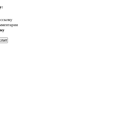
у:
 ссылку
омментарии
нку