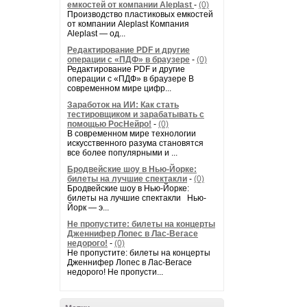
емкостей от компании Aleplast
-
(0)
Производство пластиковых емкостей
от компании Aleplast Компания
Aleplast — од...
Редактирование PDF и другие
операции с «ПДФ» в браузере
-
(0)
Редактирование PDF и другие
операции с «ПДФ» в браузере В
современном мире цифр...
Заработок на ИИ: Как стать
тестировщиком и зарабатывать с
помощью РосНейро!
-
(0)
В современном мире технологии
искусственного разума становятся
все более популярными и ...
Бродвейские шоу в Нью-Йорке:
билеты на лучшие спектакли
-
(0)
Бродвейские шоу в Нью-Йорке:
билеты на лучшие спектакли Нью-
Йорк — э...
Не пропустите: билеты на концерты
Дженнифер Лопес в Лас-Вегасе
недорого!
-
(0)
Не пропустите: билеты на концерты
Дженнифер Лопес в Лас-Вегасе
недорого! Не пропусти...