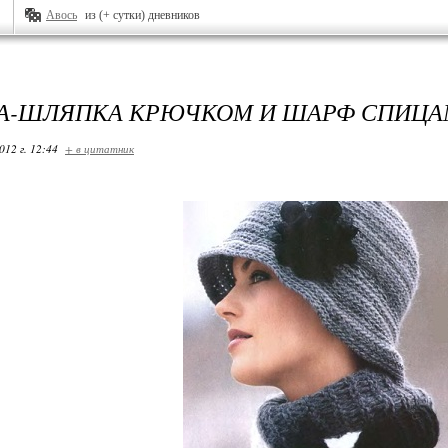
Авось
из (+ сутки) дневников
А-ШЛЯПКА КРЮЧКОМ И ШАРФ СПИЦ
012 г. 12:44
+ в цитатник