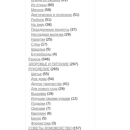
Блюда из овощей
(61)
Из птицы
(60)
Мясное
(59)
Диетическое и полезное
(51)
Рыбное
(51)
На зиму
(38)
Праздничные рецепты
(37)
Несладкая выпечка
(29)
Напитки
(25)
Супы
(17)
Шашлык
(5)
Бутерброды
(4)
Разное
(346)
ЗДОРОВЬЕ И ПИТАНИЕ
(297)
РУКОДЕЛИЕ
(265)
Шитье
(55)
Для дома
(54)
Другое творчество
(41)
Для нового года
(29)
Вышивка
(18)
Игрушки своими руками
(12)
Подарки
(7)
Оригами
(7)
Квиллинг
(6)
Бисер
(5)
Флористика
(3)
СОВЕТЫ,ДОМОВОДСТВО
(157)