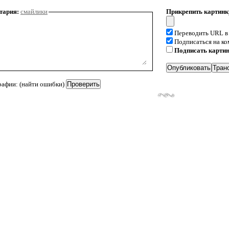
тария:
смайлики
Прикрепить картинк
Переводить URL в
Подписаться на к
Подписать карти
рафии: (найти ошибки)