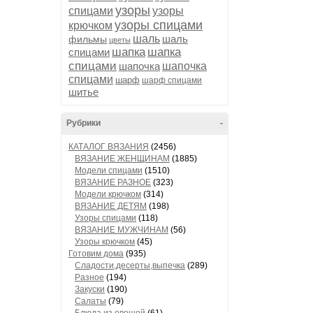
узоры
спицами
узоры
узоры спицами
крючком
шаль
шаль
фильмы
цветы
шапка
шапка
спицами
спицами
шапочка
шапочка
спицами
шарф
шарф спицами
шитье
Рубрики
-
КАТАЛОГ ВЯЗАНИЯ
(2456)
ВЯЗАНИЕ ЖЕНЩИНАМ
(1885)
Модели спицами
(1510)
ВЯЗАНИЕ РАЗНОЕ
(323)
Модели крючком
(314)
ВЯЗАНИЕ ДЕТЯМ
(198)
Узоры спицами
(118)
ВЯЗАНИЕ МУЖЧИНАМ
(56)
Узоры крючком
(45)
Готовим дома
(935)
Сладости,десерты,выпечка
(289)
Разное
(194)
Закуски
(190)
Салаты
(79)