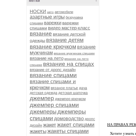
Метки
-
НОСКИ
автомобили
авто
азартные игры
безрукавка
варежки
варежки
спицами
видео мастер-класс
спицами
вязание
вязание детской
вязание детям
одежды
вязание крючком
вязание
мужчинам
вязание мужчинам спицами
вязание на лето
вязание на лето
вязание на спицах
спицами
вязание от дропс дизайн
вязание спицами
вязание спицами и
крючком
вязаное платье
дача
детская одежда
детская шапочка
джемпер
джемпер крючком
джемпер спицами
джемперы
джемперы
спицами
домоводство
дропс
жакет спицами
жакет
НА ПРАВАХ РЕ
дизайн
жакеты спицами
жакеты
Хотите узнать 