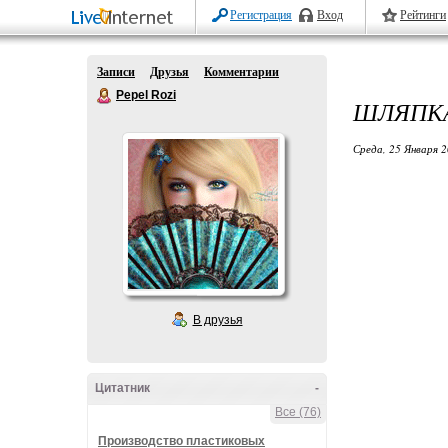
Регистрация
Вход
Рейтинги
Записи
Друзья
Комментарии
Pepel Rozi
ШЛЯПК
Среда, 25 Января 2
В друзья
Цитатник
-
Все (76)
Производство пластиковых