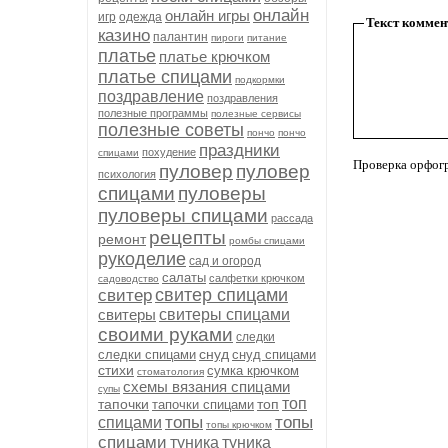
онлайн
онлайн игры
игр
одежда
Текст коммен
казино
палантин
пироги
питание
платье
платье крючком
платье спицами
подкормки
поздравление
поздравления
полезные программы
полезные сервисы
полезные советы
пончо
пончо
праздники
похудение
спицами
Проверка орфог
пуловер
пуловер
психология
спицами
пуловеры
пуловеры спицами
рассада
рецепты
ремонт
ромбы спицами
рукоделие
сад и огород
салаты
салфетки крючком
садоводство
свитер спицами
свитер
свитеры
свитеры спицами
своими руками
следки
снуд
следки спицами
снуд спицами
стихи
сумка крючком
стоматология
схемы вязания спицами
супы
топ
тапочки
топ
тапочки спицами
топы
топы
спицами
топы крючком
спицами
туника
туника