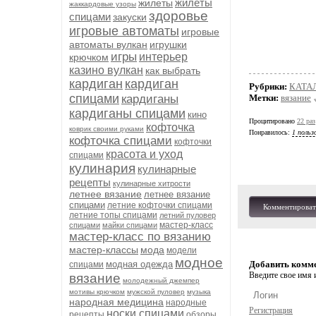
жилеты
жилеты
жаккардовые узоры
здоровье
спицами
закуски
игровые автоматы
игровые
автоматы вулкан
игрушки
игры
интерьер
крючком
казино вулкан
как выбрать
кардиган
кардиган
Рубрики:
КАТА
спицами
кардиганы
Метки:
вязание
кардиганы спицами
кино
Процитировано
22 раз
кофточка
коврик своими руками
Понравилось:
1 польз
кофточка спицами
кофточки
красота и уход
спицами
кулинария
кулинарные
рецепты
кулинарные хитрости
летнее вязание
летнее вязание
спицами
летние кофточки спицами
Комментироват
летние топы спицами
летний пуловер
мастер-класс
спицами
майки спицами
мастер-класс по вязанию
мастер-классы
мода
модели
модное
модная одежда
Добавить комм
спицами
Введите свое имя и
вязание
молодежный джемпер
мотивы крючком
мужской пуловер
музыка
народная медицина
народные
Регистрация
носки спицами
рецепты
обзоры