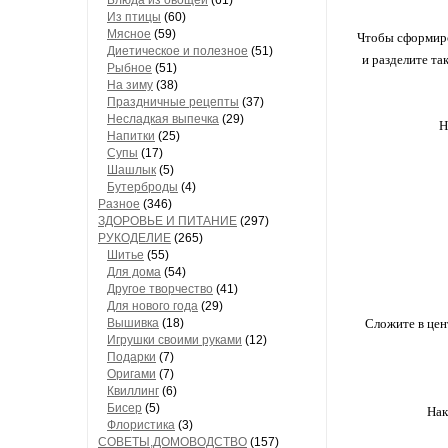
Блюда из овощей
(61)
Из птицы
(60)
Мясное
(59)
Чтобы сформиров
Диетическое и полезное
(51)
и разделите та
Рыбное
(51)
На зиму
(38)
Праздничные рецепты
(37)
Несладкая выпечка
(29)
Н
Напитки
(25)
Супы
(17)
Шашлык
(5)
Бутерброды
(4)
Разное
(346)
ЗДОРОВЬЕ И ПИТАНИЕ
(297)
РУКОДЕЛИЕ
(265)
Шитье
(55)
Для дома
(54)
Другое творчество
(41)
Для нового года
(29)
Вышивка
(18)
Сложите в цен
Игрушки своими руками
(12)
Подарки
(7)
Оригами
(7)
Квиллинг
(6)
Бисер
(5)
Нак
Флористика
(3)
СОВЕТЫ,ДОМОВОДСТВО
(157)