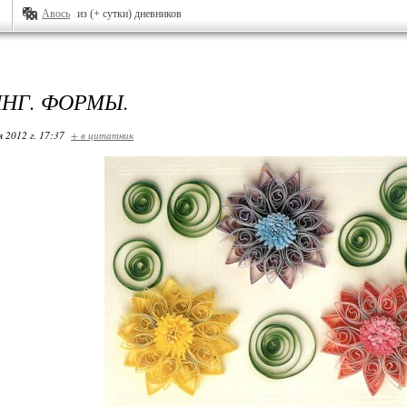
Авось
из (+ сутки) дневников
НГ. ФОРМЫ.
я 2012 г. 17:37
+ в цитатник