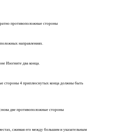
куратно противоположные стороны
оположных направлениях.
е Изогните два конца.
ные стороны 4 приплюснутых конца должны быть
 снова две противоположные стороны
местах, сжимая его между большим и указательным