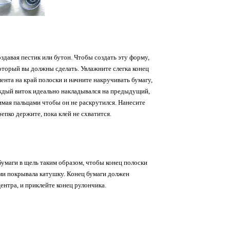
давая пестик или бутон. Чтобы создать эту форму,
оторый вы должны сделать. Увлажните слегка конец
нта на край полоски и начните накручивать бумагу,
ждый виток идеально накладывался на предыдущий,
мая пальцами чтобы он не раскрутился. Нанесите
епко держите, пока клей не схватится.
бумаги в щель таким образом, чтобы конец полоски
ми покрывала катушку. Конец бумаги должен
нтра, и приклейте конец рулончика.