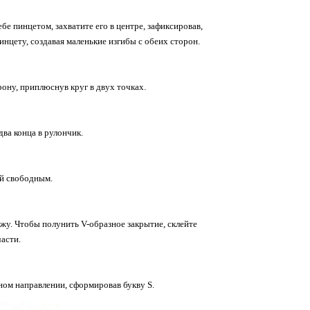
бе пинцетом, захватите его в центре, зафиксировав,
инцету, создавая маленькие изгибы с обеих сторон.
ону, приплюснув круг в двух точках.
ва конца в рулончик.
ой свободным.
жу. Чтобы полунить V-образное закрытие, склейте
асти.
ном направлении, сформировав букву S.