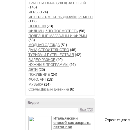
КРАСОТА,ОБРАЗ,УХОД ЗА СОБОЙ
(145)
ИГРЫ
(124)
ИНТЕРЬЕР,МЕБЕЛЬ,ДИЗАЙН,РЕМОНТ
(112)
НОВОСТИ
(73)
ФИЛЬМЫ, ЧТО ПОСМОТРЕТЬ
(56)
ПОЛЕЗНЫЕ МАГАЗИНЫ И ФИРМЫ
(53)
МОДНАЯ ОДЕЖДА
(51)
ДАЧА,СТРОИТЕЛЬСТВО
(48)
ТУРИЗМ И ПУТЕШЕСТВИЯ
(42)
ВИДЕО РАЗНОЕ
(40)
НУЖНЫЕ ПРОГРАММЫ
(26)
ДЕТИ
(25)
ПОХУДЕНИЕ
(24)
ФОТО, АРТ
(18)
МУЗЫКА
(14)
Схемы,Дизайн дневника
(6)
Видео
-
Все (72)
Итальянский
Отрежьте две п
способ как закрыть
петли при