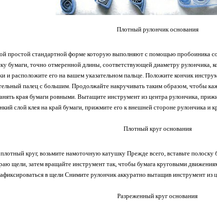
Плотный рулончик основания
мой простой стандартной форме которую выполняют с помощью пробоиника соз
ку бумаги, точно отмеренной длины, соответствующей диаметру рулончика, к
и и расположите его на вашем указательном пальце. Положите кончик инструме
тельный палец с большим. Продолжайте накручивать таким образом, чтобы ка
анять края бумаги ровными. Вытащите инструмент из центра рулончика, прижи
нкий слой клея на край бумаги, прижмите его к внешней стороне рулончика и кр
Плотный круг основания
 плотный круг, возьмите намоточную катушку Прежде всего, вставьте полоску 
краю щели, затем вращайте инструмент так, чтобы бумага круговыми движения
зафиксироваться в щели Снимите рулончик аккуратно вытащив инструмент из це
Разреженный круг основания