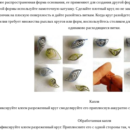
ее распространенная форма основания, ее применяют для создания другой ф
ой формы используйте намоточную катушку. Сделайте плотный круг, но не закл
нчик на плоскую поверхность и дайте разойтись виткам. Когда круг разойдетс
елия требует множества рыхлых кругов или форм, воспользуйтесь столиком для
одинаково расходящиеся витки.
Капля
фиксируйте клеем разреженный круг смоделируйте его приплюснув аккуратно 
Обработанная капля
афиксируйте клеем разреженный круг. Приплюсните его с одной стороны так, ч