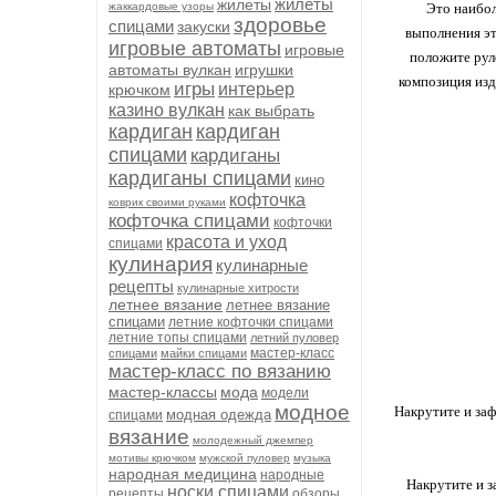
жилеты
жилеты
жаккардовые узоры
Это наибол
здоровье
спицами
закуски
выполнения эт
игровые автоматы
игровые
положите руло
автоматы вулкан
игрушки
композиция изд
игры
интерьер
крючком
казино вулкан
как выбрать
кардиган
кардиган
спицами
кардиганы
кардиганы спицами
кино
кофточка
коврик своими руками
кофточка спицами
кофточки
красота и уход
спицами
кулинария
кулинарные
рецепты
кулинарные хитрости
летнее вязание
летнее вязание
спицами
летние кофточки спицами
летние топы спицами
летний пуловер
мастер-класс
спицами
майки спицами
мастер-класс по вязанию
мастер-классы
мода
модели
модное
Накрутите и за
модная одежда
спицами
вязание
молодежный джемпер
мотивы крючком
мужской пуловер
музыка
народная медицина
народные
Накрутите и з
носки спицами
рецепты
обзоры