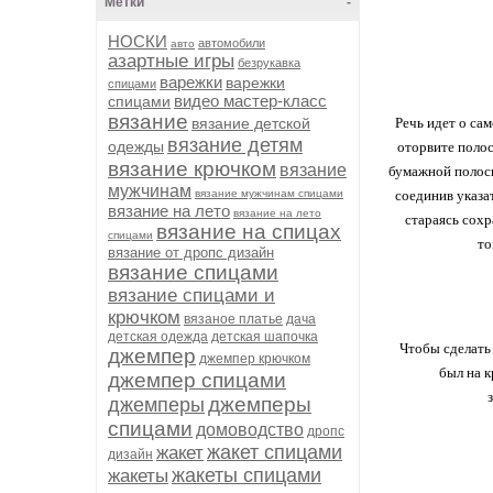
Метки
-
НОСКИ
автомобили
авто
азартные игры
безрукавка
варежки
варежки
спицами
видео мастер-класс
спицами
вязание
вязание детской
Речь идет о са
вязание детям
одежды
оторвите полос
вязание крючком
вязание
бумажной полоск
мужчинам
вязание мужчинам спицами
соединив указа
вязание на лето
вязание на лето
стараясь сохр
вязание на спицах
спицами
то
вязание от дропс дизайн
вязание спицами
вязание спицами и
крючком
вязаное платье
дача
детская одежда
детская шапочка
Чтобы сделать
джемпер
джемпер крючком
был на 
джемпер спицами
джемперы
джемперы
спицами
домоводство
дропс
жакет спицами
жакет
дизайн
жакеты спицами
жакеты