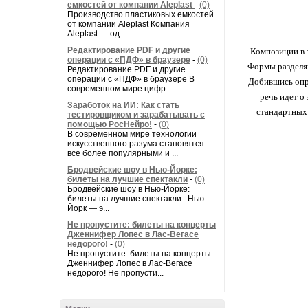
емкостей от компании Aleplast
-
(0)
Производство пластиковых емкостей
от компании Aleplast Компания
Aleplast — од...
Редактирование PDF и другие
Композиции в 
операции с «ПДФ» в браузере
-
(0)
Формы разделяю
Редактирование PDF и другие
операции с «ПДФ» в браузере В
Добившись опре
современном мире цифр...
речь идет о
Заработок на ИИ: Как стать
стандартных 
тестировщиком и зарабатывать с
помощью РосНейро!
-
(0)
В современном мире технологии
искусственного разума становятся
все более популярными и ...
Бродвейские шоу в Нью-Йорке:
билеты на лучшие спектакли
-
(0)
Бродвейские шоу в Нью-Йорке:
билеты на лучшие спектакли Нью-
Йорк — э...
Не пропустите: билеты на концерты
Дженнифер Лопес в Лас-Вегасе
недорого!
-
(0)
Не пропустите: билеты на концерты
Дженнифер Лопес в Лас-Вегасе
недорого! Не пропусти...