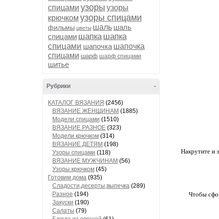
узоры
спицами
узоры
узоры спицами
крючком
шаль
шаль
фильмы
цветы
шапка
шапка
спицами
спицами
шапочка
шапочка
спицами
шарф
шарф спицами
шитье
Рубрики
-
КАТАЛОГ ВЯЗАНИЯ
(2456)
ВЯЗАНИЕ ЖЕНЩИНАМ
(1885)
Модели спицами
(1510)
ВЯЗАНИЕ РАЗНОЕ
(323)
Модели крючком
(314)
ВЯЗАНИЕ ДЕТЯМ
(198)
Накрутите и 
Узоры спицами
(118)
ВЯЗАНИЕ МУЖЧИНАМ
(56)
Узоры крючком
(45)
Готовим дома
(935)
Сладости,десерты,выпечка
(289)
Разное
(194)
Чтобы сфор
Закуски
(190)
Салаты
(79)