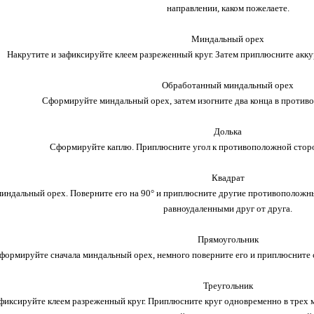
направлении, каком пожелаете.
Миндальный орех
Накрутите и зафиксируйте клеем разреженный круг. Затем приплюсните ак
Обработанный миндальный орех
Сформируйте миндальный орех, затем изогните два конца в против
Долька
Сформируйте каплю. Приплюсните угол к противоположной сторон
Квадрат
индальный орех. Поверните его на 90° и приплюсните другие противополож
равноудаленными друг от друга.
Прямоугольник
формируйте сначала миндальный орех, немного поверните его и приплюсните
Треугольник
афиксируйте клеем разреженный круг. Приплюсните круг одновременно в трех 