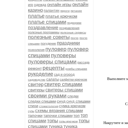
онлайн
онлайн игры
игр
одежда
казино
палантин
пироги
питание
платье
платье крючком
платье спицами
подкормки
поздравление
поздравления
полезные программы
полезные сервисы
полезные советы
пончо
пончо
праздники
похудение
спицами
пуловер
пуловер
психология
спицами
пуловеры
пуловеры спицами
рассада
рецепты
ремонт
ромбы спицами
рукоделие
сад и огород
Выполните м
салаты
салфетки крючком
садоводство
свитер спицами
свитер
свитеры
свитеры спицами
своими руками
следки
снуд
следки спицами
снуд спицами
С
стихи
сумка крючком
стоматология
схемы вязания спицами
супы
топ
тапочки
топ
тапочки спицами
топы
топы
спицами
топы крючком
Накрутите и з
спицами
туника
туника