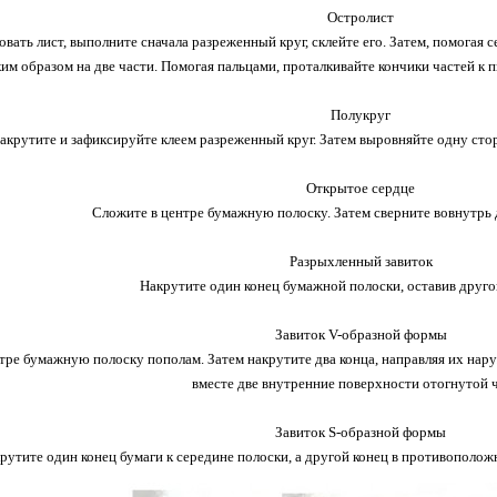
Остролист
ать лист, выполните сначала разреженный круг, склейте его. Затем, помогая се
ким образом на две части. Помогая пальцами, проталкивайте кончики частей к п
Полукруг
акрутите и зафиксируйте клеем разреженный круг. Затем выровняйте одну стор
Открытое сердце
Сложите в центре бумажную полоску. Затем сверните вовнутрь д
Разрыхленный завиток
Накрутите один конец бумажной полоски, оставив друг
Завиток V-образной формы
тре бумажную полоску пополам. Затем накрутите два конца, направляя их нару
вместе две внутренние поверхности отогнутой ч
Завиток S-образной формы
рутите один конец бумаги к середине полоски, а другой конец в противополож