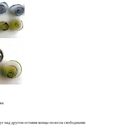
ки.
руг над другом оставив концы полосок свободными.