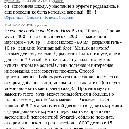
28-09-2012-20:01
удалить
ирина_52
ой, вспомнила школу, у нас такие в буфете продавались, и
еще посрединке была капелька варенья!!!!!!!!!!!!
Обратиться
-
Ответить
-
К полной версии
13-10-2012-18:18
удалить
Исходное сообщение Pepel_Rozi
Выход 10 штук. Состав:
мука - 400 гр сахарный песок - 200 гр масло или
маргарин - 100 гр 1 яйцо; молоко - 80 мл разрыхлитель -
10 гр ванилин Кулинарный блог "Маньяк на кухне"
рекомендует эту статью Дары осени: Быть в тонусе, а не в
депрессии? Легко! . Я прочитала и узнала, что нужно
кушать, чтобы не болеть! Очень полезная и интересная
информация, всем советую прочесть. Способ
приготовления: Взбить размягченное сливочное масла с
сахаром, добавить яйцо, молоко и разрыхлитель, (по вкусу
можно добавить ванильный сахар). Просеять муку и
замесить тесто (муки может понадобиться и больше, но
главное тесто должно быть мягкое). Раскатать пласт
толщиной 6-7 мм. Формочкой для кекса выдавить коржики.
Сформированные коржики переложить на противень,
застеленный пергаментной бумагой, обильно посыпать
сахаром и выпекать в разогретой до 180*С духовке 15
минут. Когда коржики немного зарумянятся - готовы.