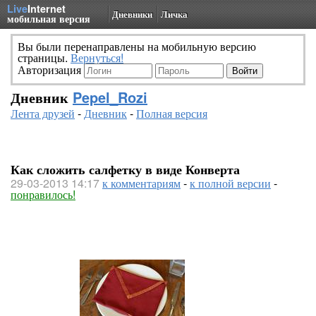
Live
Internet
Дневники
Личка
мобильная версия
Вы были перенаправлены на мобильную версию
страницы.
Вернуться!
Авторизация
Дневник
Pepel_Rozi
Лента друзей
-
Дневник
-
Полная версия
Как сложить салфетку в виде Конверта
29-03-2013 14:17
к комментариям
-
к полной версии
-
понравилось!