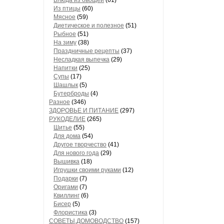
Блюда из овощей
(61)
Из птицы
(60)
Мясное
(59)
Диетическое и полезное
(51)
Рыбное
(51)
На зиму
(38)
Праздничные рецепты
(37)
Несладкая выпечка
(29)
Напитки
(25)
Супы
(17)
Шашлык
(5)
Бутерброды
(4)
Разное
(346)
ЗДОРОВЬЕ И ПИТАНИЕ
(297)
РУКОДЕЛИЕ
(265)
Шитье
(55)
Для дома
(54)
Другое творчество
(41)
Для нового года
(29)
Вышивка
(18)
Игрушки своими руками
(12)
Подарки
(7)
Оригами
(7)
Квиллинг
(6)
Бисер
(5)
Флористика
(3)
СОВЕТЫ,ДОМОВОДСТВО
(157)