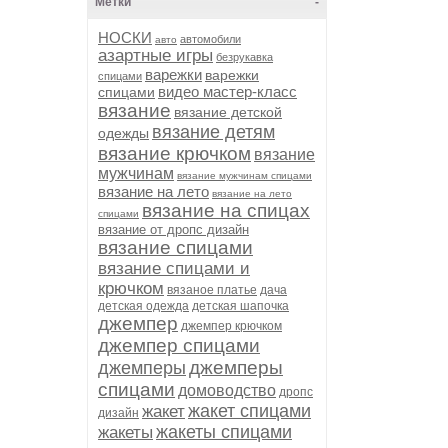
Метки
-
НОСКИ
автомобили
авто
азартные игры
безрукавка
варежки
варежки
спицами
видео мастер-класс
спицами
вязание
вязание детской
вязание детям
одежды
вязание крючком
вязание
мужчинам
вязание мужчинам спицами
вязание на лето
вязание на лето
вязание на спицах
спицами
вязание от дропс дизайн
вязание спицами
вязание спицами и
крючком
вязаное платье
дача
детская одежда
детская шапочка
джемпер
джемпер крючком
джемпер спицами
джемперы
джемперы
спицами
домоводство
дропс
жакет спицами
жакет
дизайн
жакеты спицами
жакеты