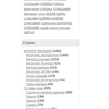
узоры
спицами
узоры
узоры спицами
крючком
шаль
шаль
фильмы
цветы
шапка
шапка
спицами
спицами
шапочка
шапочка
спицами
шарф
шарф спицами
шитье
Рубрики
-
КАТАЛОГ ВЯЗАНИЯ
(2456)
ВЯЗАНИЕ ЖЕНЩИНАМ
(1885)
Модели спицами
(1510)
ВЯЗАНИЕ РАЗНОЕ
(323)
Модели крючком
(314)
ВЯЗАНИЕ ДЕТЯМ
(198)
Узоры спицами
(118)
ВЯЗАНИЕ МУЖЧИНАМ
(56)
Узоры крючком
(45)
Готовим дома
(935)
Сладости,десерты,выпечка
(289)
Разное
(194)
Закуски
(190)
Салаты
(79)