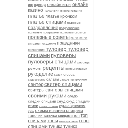
онлайн
онлайн игры
игр
одежда
казино
палантин
пироги
питание
платье
платье крючком
платье спицами
подкормки
поздравление
поздравления
полезные программы
полезные сервисы
полезные советы
пончо
пончо
праздники
похудение
спицами
пуловер
пуловер
психология
спицами
пуловеры
пуловеры спицами
рассада
рецепты
ремонт
ромбы спицами
рукоделие
сад и огород
салаты
салфетки крючком
садоводство
свитер спицами
свитер
свитеры
свитеры спицами
своими руками
следки
снуд
следки спицами
снуд спицами
стихи
сумка крючком
стоматология
схемы вязания спицами
супы
топ
тапочки
топ
тапочки спицами
топы
топы
спицами
топы крючком
спицами
туника
туника