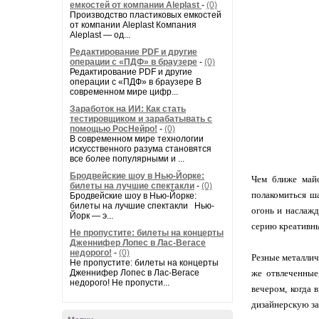
емкостей от компании Aleplast
-
(0)
Производство пластиковых емкостей
от компании Aleplast Компания
Aleplast — од...
Редактирование PDF и другие
операции с «ПДФ» в браузере
-
(0)
Редактирование PDF и другие
операции с «ПДФ» в браузере В
современном мире цифр...
Заработок на ИИ: Как стать
тестировщиком и зарабатывать с
помощью РосНейро!
-
(0)
В современном мире технологии
искусственного разума становятся
все более популярными и ...
Бродвейские шоу в Нью-Йорке:
Чем ближе майс
билеты на лучшие спектакли
-
(0)
полакомиться ша
Бродвейские шоу в Нью-Йорке:
билеты на лучшие спектакли Нью-
огонь и наслажд
Йорк — э...
серию креативны
Не пропустите: билеты на концерты
Дженнифер Лопес в Лас-Вегасе
недорого!
-
(0)
Резные металлич
Не пропустите: билеты на концерты
Дженнифер Лопес в Лас-Вегасе
же отвлеченные
недорого! Не пропусти...
вечером, когда 
дизайнерскую за