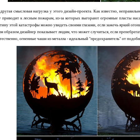
 другая смысловая нагрузка у этого дизайн-проекта. Как известно, неправиль
у приводит к лесным пожарам, из-за которых выгорают огромные пласты нас
тину этой катастрофы можно увидеть своими глазами, если зажечь яркий огонь
им образом дизайнер показывает людям, что может случиться, если пренебрег
стественно, огненные чаши из металла - идеальный "предохранитель" от подобн