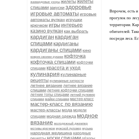
жилеты
жилеты
жаккардовые узоры
здоровье
спицами
закуски
Впрочем, есть и
игровые автоматы
игровые
прогулок по лес
автоматы вулкан
игрушки
игры
интерьер
территории. Кар
крючком
казино вулкан
как выбрать
обитателей. Так
кардиган
кардиган
посреди леса. Е
спицами
кардиганы
кардиганы спицами
кино
кофточка
коврик своими руками
кофточка спицами
кофточки
красота и уход
спицами
кулинария
кулинарные
рецепты
кулинарные хитрости
летнее вязание
летнее вязание
спицами
летние кофточки спицами
летние топы спицами
летний пуловер
мастер-класс
спицами
майки спицами
мастер-класс по вязанию
мастер-классы
мода
модели
модное
модная одежда
спицами
вязание
молодежный джемпер
мотивы крючком
мужской пуловер
музыка
народная медицина
народные
носки спицами
рецепты
обзоры