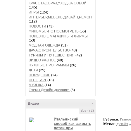
КРАСОТА,ОБРАЗ,УХОД ЗА СОБОЙ
(145)
ИГРЫ
(124)
ИНТЕРЬЕР,МЕБЕЛЬ,ДИЗАЙН,РЕМОНТ
(112)
НОВОСТИ
(73)
ФИЛЬМЫ, ЧТО ПОСМОТРЕТЬ
(56)
ПОЛЕЗНЫЕ МАГАЗИНЫ И ФИРМЫ
(53)
МОДНАЯ ОДЕЖДА
(51)
ДАЧА,СТРОИТЕЛЬСТВО
(48)
ТУРИЗМ И ПУТЕШЕСТВИЯ
(42)
ВИДЕО РАЗНОЕ
(40)
НУЖНЫЕ ПРОГРАММЫ
(26)
ДЕТИ
(25)
ПОХУДЕНИЕ
(24)
ФОТО, АРТ
(18)
МУЗЫКА
(14)
Схемы,Дизайн дневника
(6)
Видео
-
Все (72)
Итальянский
Рубрики:
Разное
способ как закрыть
Метки:
дизайн
петли при