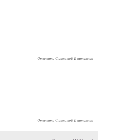
Ответить
С цитатой
В цитатник
Ответить
С цитатой
В цитатник