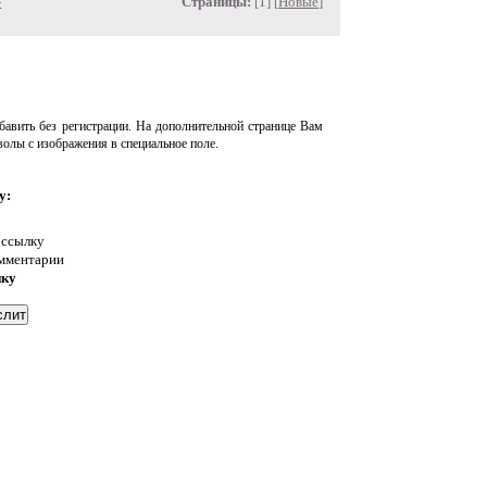
»
Страницы:
[1] [
Новые
]
авить без регистрации. На дополнительной странице Вам
волы с изображения в специальное поле.
у:
 ссылку
омментарии
нку