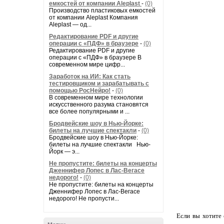
емкостей от компании Aleplast
-
(0)
Производство пластиковых емкостей
от компании Aleplast Компания
Aleplast — од...
Редактирование PDF и другие
операции с «ПДФ» в браузере
-
(0)
Редактирование PDF и другие
операции с «ПДФ» в браузере В
современном мире цифр...
Заработок на ИИ: Как стать
тестировщиком и зарабатывать с
помощью РосНейро!
-
(0)
В современном мире технологии
искусственного разума становятся
все более популярными и ...
Бродвейские шоу в Нью-Йорке:
билеты на лучшие спектакли
-
(0)
Бродвейские шоу в Нью-Йорке:
билеты на лучшие спектакли Нью-
Йорк — э...
Не пропустите: билеты на концерты
Дженнифер Лопес в Лас-Вегасе
недорого!
-
(0)
Не пропустите: билеты на концерты
Дженнифер Лопес в Лас-Вегасе
недорого! Не пропусти...
Если вы хотите 