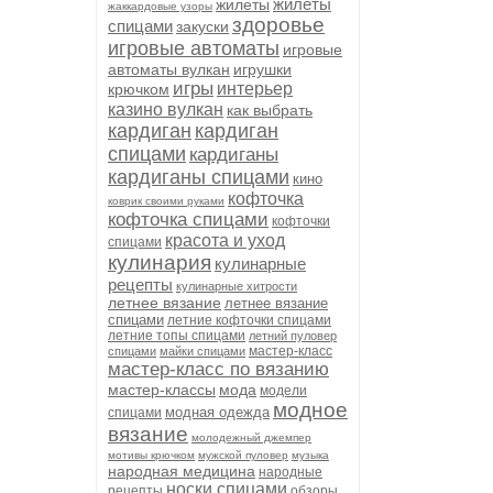
жилеты
жилеты
жаккардовые узоры
здоровье
спицами
закуски
игровые автоматы
игровые
автоматы вулкан
игрушки
игры
интерьер
крючком
казино вулкан
как выбрать
кардиган
кардиган
спицами
кардиганы
кардиганы спицами
кино
кофточка
коврик своими руками
кофточка спицами
кофточки
красота и уход
спицами
кулинария
кулинарные
рецепты
кулинарные хитрости
летнее вязание
летнее вязание
спицами
летние кофточки спицами
летние топы спицами
летний пуловер
мастер-класс
спицами
майки спицами
мастер-класс по вязанию
мастер-классы
мода
модели
модное
модная одежда
спицами
вязание
молодежный джемпер
мотивы крючком
мужской пуловер
музыка
народная медицина
народные
носки спицами
рецепты
обзоры