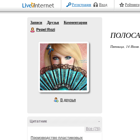
Регистрация
Вход
Рейтинги
Записи
Друзья
Комментарии
Pepel Rozi
ПОЛОСА
Пятница, 14 Июня 
В друзья
Цитатник
-
Все (76)
Производство пластиковых