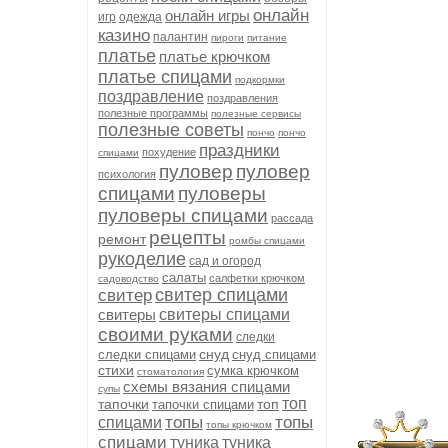
онлайн
онлайн игры
игр
одежда
казино
палантин
пироги
питание
платье
платье крючком
платье спицами
подкормки
поздравление
поздравления
полезные программы
полезные сервисы
полезные советы
пончо
пончо
праздники
похудение
спицами
пуловер
пуловер
психология
спицами
пуловеры
пуловеры спицами
рассада
рецепты
ремонт
ромбы спицами
рукоделие
сад и огород
салаты
салфетки крючком
садоводство
свитер спицами
свитер
свитеры
свитеры спицами
своими руками
следки
снуд
следки спицами
снуд спицами
стихи
сумка крючком
стоматология
схемы вязания спицами
супы
топ
тапочки
топ
тапочки спицами
топы
топы
спицами
топы крючком
спицами
туника
туника