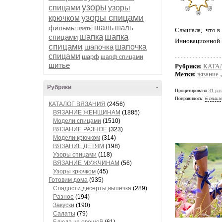
узоры
спицами
узоры
узоры спицами
крючком
шаль
шаль
фильмы
цветы
Слышала, что в 
шапка
шапка
спицами
Инновационной 
спицами
шапочка
шапочка
спицами
шарф
шарф спицами
шитье
Рубрики:
КАТА
Метки:
вязание
Рубрики
-
Процитировано
31 раз
Понравилось:
6 польз
КАТАЛОГ ВЯЗАНИЯ
(2456)
ВЯЗАНИЕ ЖЕНЩИНАМ
(1885)
Модели спицами
(1510)
ВЯЗАНИЕ РАЗНОЕ
(323)
Модели крючком
(314)
ВЯЗАНИЕ ДЕТЯМ
(198)
Узоры спицами
(118)
ВЯЗАНИЕ МУЖЧИНАМ
(56)
Узоры крючком
(45)
Готовим дома
(935)
Сладости,десерты,выпечка
(289)
Разное
(194)
Закуски
(190)
Салаты
(79)