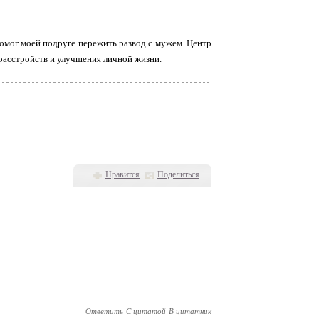
омог моей подруге пережить развод с мужем. Центр
расстройств и улучшения личной жизни.
Нравится
Поделиться
Ответить
С цитатой
В цитатник