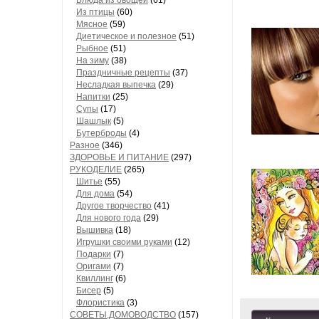
Блюда из овощей
(61)
Из птицы
(60)
Мясное
(59)
Диетическое и полезное
(51)
Рыбное
(51)
На зиму
(38)
Праздничные рецепты
(37)
Несладкая выпечка
(29)
Напитки
(25)
Супы
(17)
Шашлык
(5)
Бутерброды
(4)
Разное
(346)
ЗДОРОВЬЕ И ПИТАНИЕ
(297)
РУКОДЕЛИЕ
(265)
Шитье
(55)
Для дома
(54)
Другое творчество
(41)
Для нового года
(29)
Вышивка
(18)
Игрушки своими руками
(12)
Подарки
(7)
Оригами
(7)
Квиллинг
(6)
Бисер
(5)
Флористика
(3)
СОВЕТЫ,ДОМОВОДСТВО
(157)