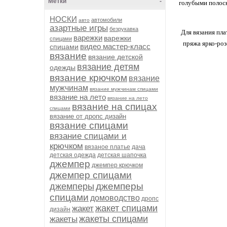
Метки
-
голубыми полоск
НОСКИ
автомобили
авто
азартные игры
безрукавка
Для вязания пла
варежки
варежки
спицами
пряжа ярко-роз
видео мастер-класс
спицами
вязание
вязание детской
вязание детям
одежды
вязание крючком
вязание
мужчинам
вязание мужчинам спицами
вязание на лето
вязание на лето
вязание на спицах
спицами
вязание от дропс дизайн
вязание спицами
вязание спицами и
крючком
вязаное платье
дача
детская одежда
детская шапочка
джемпер
джемпер крючком
джемпер спицами
джемперы
джемперы
спицами
домоводство
дропс
жакет спицами
жакет
дизайн
жакеты спицами
жакеты