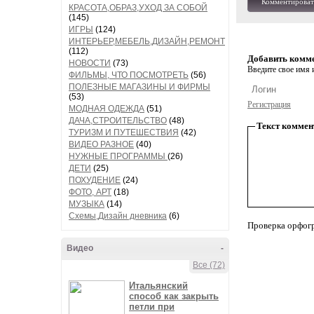
Комментироват
КРАСОТА,ОБРАЗ,УХОД ЗА СОБОЙ
(145)
ИГРЫ
(124)
ИНТЕРЬЕР,МЕБЕЛЬ,ДИЗАЙН,РЕМОНТ
(112)
Добавить комм
НОВОСТИ
(73)
Введите свое имя и
ФИЛЬМЫ, ЧТО ПОСМОТРЕТЬ
(56)
ПОЛЕЗНЫЕ МАГАЗИНЫ И ФИРМЫ
(53)
Регистрация
МОДНАЯ ОДЕЖДА
(51)
ДАЧА,СТРОИТЕЛЬСТВО
(48)
Текст коммен
ТУРИЗМ И ПУТЕШЕСТВИЯ
(42)
ВИДЕО РАЗНОЕ
(40)
НУЖНЫЕ ПРОГРАММЫ
(26)
ДЕТИ
(25)
ПОХУДЕНИЕ
(24)
ФОТО, АРТ
(18)
МУЗЫКА
(14)
Схемы,Дизайн дневника
(6)
Проверка орфог
Видео
-
Все (72)
Итальянский
способ как закрыть
петли при