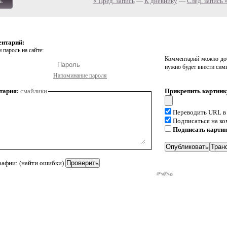
« Пред. запись
—
К дневнику
—
След. запись 
ь
ентарий:
 пароль на сайте:
Комментарий можно доб
нужно будет ввести сим
Напоминание пароля
тария:
смайлики
Прикрепить картинк
Переводить URL в
Подписаться на к
Подписать карти
рафии: (найти ошибки)