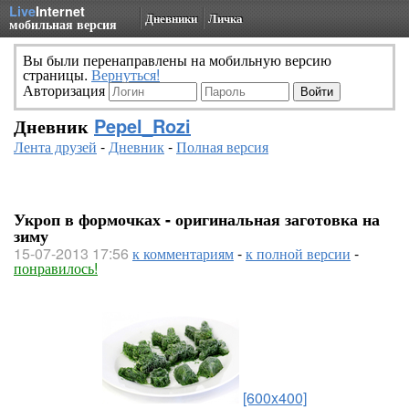
Live
Internet
Дневники
Личка
мобильная версия
Вы были перенаправлены на мобильную версию
страницы.
Вернуться!
Авторизация
Дневник
Pepel_Rozi
Лента друзей
-
Дневник
-
Полная версия
Укроп в формочках - оригинальная заготовка на
зиму
15-07-2013 17:56
к комментариям
-
к полной версии
-
понравилось!
[600x400]