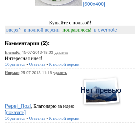
[600x400]
Кушайте с пользой!
вверх^
к полной версии
понравилось!
в evernote
Комментарии (2):
15-07-2013-18:03
удалить
ЕленаКо
Интересная идея!
Обратиться
-
Ответить
-
К полной версии
25-07-2013-11:16
удалить
Нирман
Pepel_Rozi
, Благодарю за идею!
[показать]
Обратиться
-
Ответить
-
К полной версии