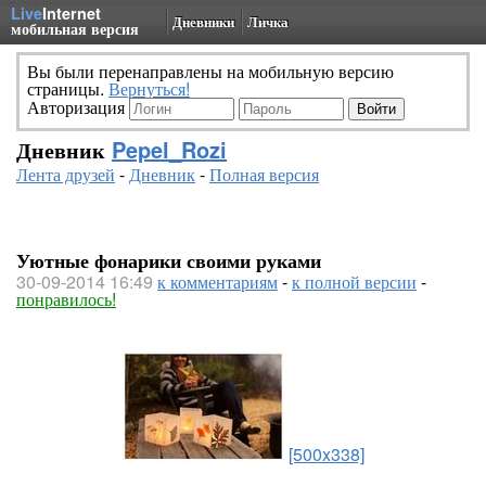
Live
Internet
Дневники
Личка
мобильная версия
Вы были перенаправлены на мобильную версию
страницы.
Вернуться!
Авторизация
Дневник
Pepel_Rozi
Лента друзей
-
Дневник
-
Полная версия
Уютные фонарики своими руками
30-09-2014 16:49
к комментариям
-
к полной версии
-
понравилось!
[500x338]