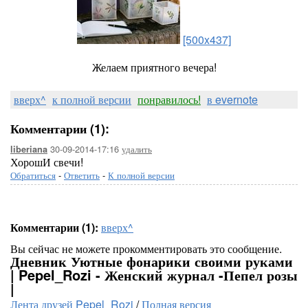
[500x437]
Желаем приятного вечера!
вверх^
к полной версии
понравилось!
в evernote
Комментарии (1):
30-09-2014-17:16
удалить
liberiana
ХорошИ свечи!
Обратиться
-
Ответить
-
К полной версии
Комментарии (1):
вверх^
Вы сейчас не можете прокомментировать это сообщение.
Дневник Уютные фонарики своими руками
| Pepel_Rozi - Женский журнал -Пепел розы
|
Лента друзей Pepel_Rozi
/
Полная версия