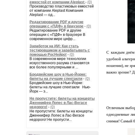
емкостей от компании Aleplast
-
(0)
Производство пластиковых емкостей
от компании Aleplast Компания
Aleplast — од...
Редактирование PDF и другие
операции с «ПДФ» в браузере
-
(0)
Редактирование PDF и другие
операции с «ПДФ» в браузере В
современном мире цифр...
Заработок на ИИ: Как стать
тестировщиком и зарабатывать с
С каждым днём 
помощью РосНейро!
-
(0)
В современном мире технологии
удобной альтерн
искусственного разума становятся
ношении), не зр
все более популярными и ...
важно зрение? Д
Бродвейские шоу в Нью-Йорке:
билеты на лучшие спектакли
-
(0)
Бродвейские шоу в Нью-Йорке:
билеты на лучшие спектакли Нью-
Йорк — э...
Не пропустите: билеты на концерты
Дженнифер Лопес в Лас-Вегасе
недорого!
-
(0)
Отличным выбор
Не пропустите: билеты на концерты
однодневные лин
Дженнифер Лопес в Лас-Вегасе
недорого! Не пропусти...
снимая! Самый бо