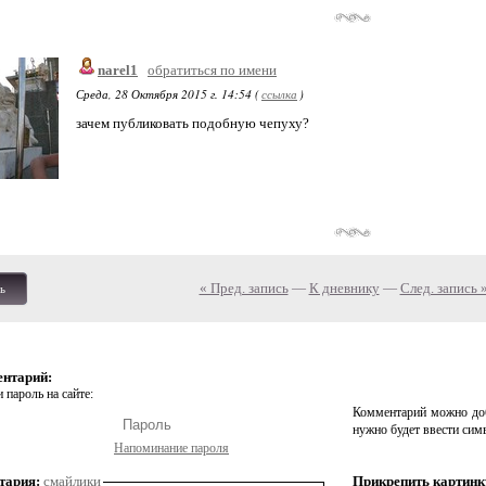
narel1
обратиться по имени
Среда, 28 Октября 2015 г. 14:54 (
ссылка
)
зачем публиковать подобную чепуху?
« Пред. запись
—
К дневнику
—
След. запись 
ь
ентарий:
 пароль на сайте:
Комментарий можно доб
нужно будет ввести сим
Напоминание пароля
тария:
смайлики
Прикрепить картинк