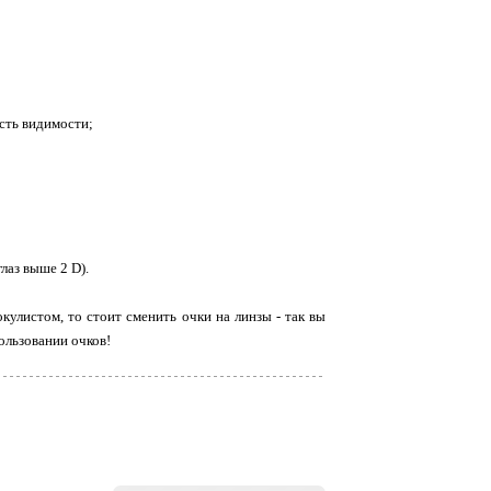
асть видимости;
лаз выше 2 D).
кулистом, то стоит сменить очки на линзы - так вы
ользовании очков!