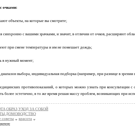
с очками:
жают объекты, на которые вы смотрите;
я синхронно с вашими зрачками, и значит, в отличии от очков, расширяют обл
теют при смене температуры и им не помешает дождь;
ть в нужный момент;
 диапазон выбора, индивидуальная подборка (например, при разнице в зрении г
медицинских противопоказаний, о которых можно узнать при консультации с о
ть более эстетично, в то же время решая массу проблем, возникающих при исп
ТА,ОБРАЗ,УХОД ЗА СОБОЙ
ТЫ,ДОМОВОДСТВО
е советы
красота
ователю