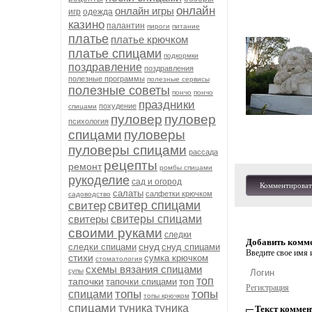
онлайн
онлайн игры
игр
одежда
казино
палантин
пироги
питание
платье
платье крючком
платье спицами
подкормки
поздравление
поздравления
полезные программы
полезные сервисы
полезные советы
пончо
пончо
праздники
похудение
спицами
пуловер
пуловер
психология
спицами
пуловеры
пуловеры спицами
рассада
рецепты
ремонт
ромбы спицами
рукоделие
сад и огород
Комментироват
салаты
салфетки крючком
садоводство
свитер спицами
свитер
свитеры
свитеры спицами
своими руками
следки
Добавить комм
снуд
следки спицами
снуд спицами
Введите свое имя и
стихи
сумка крючком
стоматология
схемы вязания спицами
супы
топ
тапочки
топ
тапочки спицами
Регистрация
топы
топы
спицами
топы крючком
спицами
туника
туника
Текст коммен