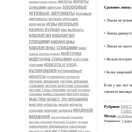
жилеты
жилеты
жаккардовые узоры
здоровье
спицами
закуски
Сравним линзы 
игровые автоматы
игровые
автоматы вулкан
игрушки
• Линзы не иска
игры
интерьер
крючком
казино вулкан
как выбрать
• Линзы движутс
кардиган
кардиган
спицами
кардиганы
• Линзы не запо
кардиганы спицами
кино
кофточка
коврик своими руками
кофточка спицами
• Нельзя потеря
кофточки
красота и уход
спицами
кулинария
кулинарные
• Более широкий
рецепты
кулинарные хитрости
летнее вязание
летнее вязание
Если у вас нет 
спицами
летние кофточки спицами
летние топы спицами
летний пуловер
сможете выгляде
мастер-класс
спицами
майки спицами
мастер-класс по вязанию
мастер-классы
мода
модели
Рубрики:
КРАСО
модное
модная одежда
спицами
СОВЕ
вязание
Метки:
полезны
молодежный джемпер
Понравилось:
1 польз
мотивы крючком
мужской пуловер
музыка
народная медицина
народные
носки спицами
рецепты
обзоры