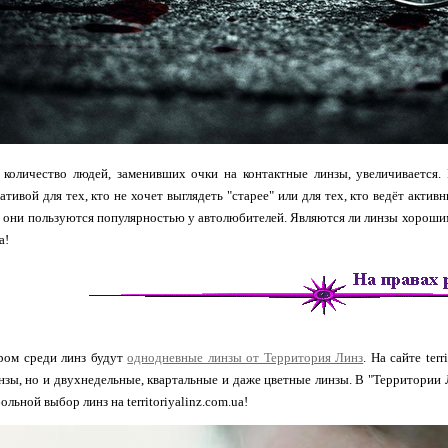
количество людей, заменивших очки на контактные линзы, увеличивается.
ативой для тех, кто не хочет выглядеть "старее" или для тех, кто ведёт актив
я они пользуются популярностью у автолюбителей. Являются ли линзы хорошим
а!
ом среди линз будут
однодневные линзы от Территория Линз
. На сайте ter
зы, но и двухнедельные, квартальные и даже цветные линзы. В "Территории 
льной выбор линз на territoriyalinz.com.ua!