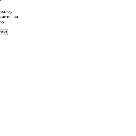
 ссылку
омментарии
нку