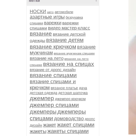
Метки
-
НОСКИ
автомобили
авто
азартные игры
безрукавка
варежки
варежки
спицами
видео мастер-класс
спицами
вязание
вязание детской
вязание детям
одежды
вязание крючком
вязание
мужчинам
вязание мужчинам спицами
вязание на лето
вязание на лето
вязание на спицах
спицами
вязание от дропс дизайн
вязание спицами
вязание спицами и
крючком
вязаное платье
дача
детская одежда
детская шапочка
джемпер
джемпер крючком
джемпер спицами
джемперы
джемперы
спицами
домоводство
дропс
жакет спицами
жакет
дизайн
жакеты спицами
жакеты