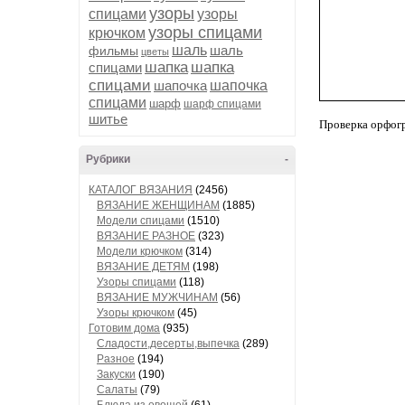
узоры
спицами
узоры
узоры спицами
крючком
шаль
шаль
фильмы
цветы
шапка
шапка
спицами
спицами
шапочка
шапочка
спицами
шарф
шарф спицами
шитье
Проверка орфог
Рубрики
-
КАТАЛОГ ВЯЗАНИЯ
(2456)
ВЯЗАНИЕ ЖЕНЩИНАМ
(1885)
Модели спицами
(1510)
ВЯЗАНИЕ РАЗНОЕ
(323)
Модели крючком
(314)
ВЯЗАНИЕ ДЕТЯМ
(198)
Узоры спицами
(118)
ВЯЗАНИЕ МУЖЧИНАМ
(56)
Узоры крючком
(45)
Готовим дома
(935)
Сладости,десерты,выпечка
(289)
Разное
(194)
Закуски
(190)
Салаты
(79)