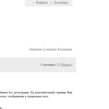
Нравится
Поделиться
Ответить
С цитатой
В цитатник
»
Страницы:
[1] [
Новые
]
авить без регистрации. На дополнительной странице Вам
волы с изображения в специальное поле.
у: