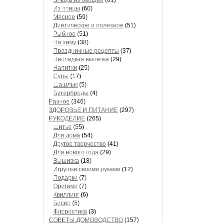
Блюда из овощей
(61)
Из птицы
(60)
Мясное
(59)
Диетическое и полезное
(51)
Рыбное
(51)
На зиму
(38)
Праздничные рецепты
(37)
Несладкая выпечка
(29)
Напитки
(25)
Супы
(17)
Шашлык
(5)
Бутерброды
(4)
Разное
(346)
ЗДОРОВЬЕ И ПИТАНИЕ
(297)
РУКОДЕЛИЕ
(265)
Шитье
(55)
Для дома
(54)
Другое творчество
(41)
Для нового года
(29)
Вышивка
(18)
Игрушки своими руками
(12)
Подарки
(7)
Оригами
(7)
Квиллинг
(6)
Бисер
(5)
Флористика
(3)
СОВЕТЫ,ДОМОВОДСТВО
(157)