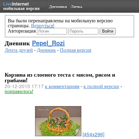
Live
Internet
Дневники
Личка
мобильная версия
Вы были перенаправлены на мобильную версию
страницы.
Вернуться!
Авторизация
Дневник
Pepel_Rozi
Лента друзей
-
Дневник
-
Полная версия
Корзина из слоеного теста с мясом, рисом и
грибами!
20-12-2015 17:17
к комментариям
-
к полной версии
-
понравилось!
[454x296]