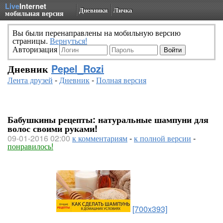
Live
Internet
Дневники
Личка
мобильная версия
Вы были перенаправлены на мобильную версию
страницы.
Вернуться!
Авторизация
Дневник
Pepel_Rozi
Лента друзей
-
Дневник
-
Полная версия
Бабушкины рецепты: натуральные шампуни для
волос своими руками!
09-01-2016 02:00
к комментариям
-
к полной версии
-
понравилось!
[700x393]